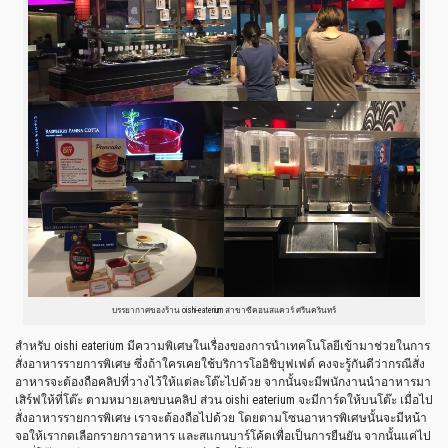
บรรยากาศของร้าน oishi-eaterium สาขาซีคอนสแควร์ ศรีนครินทร์
สำหรับ oishi eaterium มีความพิเศษในเรื่องของการนำเทคโนโลยีเข้ามาช่วยในการ
สั่งอาหารรายการพิเศษ ซึ่งถ้าใครเคยใช้บริการโออิชิบุฟเฟต์ คงจะรู้กันดีว่ากรณีสั่ง
อาหารจะต้องถือคลิปที่วางไว้ให้แต่ละโต๊ะไปด้วย จากนั้นจะมีพนักงานนำอาหารมา
เสิร์ฟให้ที่โต๊ะ ตามหมายเลขบนคลิป ส่วน oishi eaterium จะมีการ์ดให้บนโต๊ะ เมื่อไป
สั่งอาหารรายการพิเศษ เราจะต้องถือไปด้วย โดยตามโซนอาหารพิเศษนั้นจะมีหน้า
จอให้เรากดเลือกรายการอาหาร และสแกนบาร์โค้ดเพื่อเป็นการยืนยัน จากนั้นแค่ไป