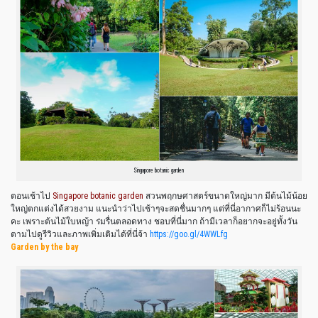
Singapore botanic garden
ตอนเช้าไป
Singapore botanic garden
สวนพฤกษศาสตร์ขนาดใหญ่มาก มีต้นไม้น้อย
ใหญ่ตกแต่งได้สวยงาม แนะนำว่าไปเช้าๆจะสดชื่นมากๆ แต่ที่นี่อากาศก็ไม่ร้อนนะ
คะ เพราะต้นไม้ใบหญ้า ร่มรื่นตลอดทาง ชอบที่นี่มาก ถ้ามีเวลาก็อยากจะอยู่ทั้งวัน
ตามไปดูรีวิวและภาพเพิ่มเติมได้ที่นี่จ้า
https://goo.gl/4WWLfg
Garden by the bay