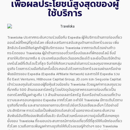
เพื่อผลประโยชน์สูงสุดของผู้
ใช้บริการ
Traveloka ประกาศกระชับความร่วมมือกับ Expedia ผู้ให้บริการด้านการท่องเที่ยว
ออนไลน์ที่ใหญ่ที่สุดในโลก เพื่อส่งเสริมการสนับสนุนด้านการจัดหาโรงแรม เพิ่ม
สิทธิประโยชน์ให้แก่ลูกค้าผู้ใช้บริการของ Traveloka จากการเติบโตอย่างก้าว
กระโดดของ Traveloka ผู้นำด้านการจองตั๋วเครื่องบินและที่พักออนไลน์ ซึ่งมี
สาขาให้บริการมากถึง 6 ประเทศในเอเชียตะวันออกเฉียงใต้ และยังเป็นบริษัทด้าน
เทคโนโลยีที่เติบโตเร็วที่สุด จึงทำให้เกิดความสนใจในการร่วมลงทุนจากหลายกลุ่ม
ธุรกิจ โดยการร่วมมือกันในครั้งนี้ประกอบไปด้วยการจัดหาโรงแรมผ่านเครือข่าย
พันธมิตรของ Expedia (Expedia Affiliate Network) และการให้ Expedia รวม
ถึง East Ventures, Hillhouse Capital Group, JD.com และ Sequoia Capital
เข้าร่วมลงทุนในส่วนของผู้ถือหุ้นส่วนน้อยใน Traveloka ด้วยมูลค่าการลงทุนรวม
ที่มากถึง 500 ล้านดอลลาร์สหรัฐ โดยปัจจุบันอุตสาหกรรมการท่องเที่ยวเป็น
ตลาดโลกที่มีมูลค่าสูงถึง 1.3 ล้านล้านดอลลาร์สหรัฐ ซึ่งเครือข่ายโรงแรมที่กว้าง
ขวางและครอบคลุมของ Expedia จากทั่วโลก จะทำให้ Traveloka มีการเติบโตทาง
ธุรกิจที่มากขึ้น และสามารถขยายการบริการไปยังทวีปเอเชียและอื่นๆ ได้อย่างมี
ประสิทธิภาพ การร่วมมือเป็นพันธมิตรดังกล่าวนี้ นอกจากจะช่วยกระชับความ
สัมพันธ์อันดีให้แน่นแฟ้นยิ่งขึ้นแล้ว ยังเป็นส่วนหนึ่งของความมุ่งมั่นที่ไม่เคยหยุด
ยั้งของ Traveloka ที่จะมอบประสบการณ์การท่องเที่ยวที่ดีที่สุดให้กับนักท่องเที่ยว
ทั่วโลก รวมถึงการเพิ่มมูลค่าทางธุรกิจให้กับโรงแรมคู่ค้าต่างๆ ของ Traveloka