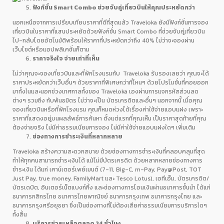
ฟังก์ชั่น Smart Combo ช่วยจับคู่เที่ยวบินให้คุณประหยัดกว่า
นอกเหนือจากการเปรียบเทียบราคาที่ดีที่สุดแล้ว Traveloka ยังมีฟังก์ชั่นการจอง
เที่ยวบินในราคาที่แสนประหยัดด้วยฟังก์ชั่น Smart Combo ที่ช่วยจับคู่เที่ยวบิน
ไป-กลับโดยอัตโนมัติพร้อมให้ราคาที่ประหยัดกว่าถึง 40% ไม่ว่าจะจองผ่าน
เว็บไซต์หรือแอปพลิเคชั่นก็ตาม
ราคาจริงใจ จ่ายเท่าที่เห็น
ไม่ว่าคุณจะจองเที่ยวบินและที่พักโรงแรมกับ Traveloka รับรองเลยว่า คุณจะได้
ราคาประหยัดกว่าเว็บอื่นๆ ด้วยราคาที่พิเศษกว่าที่ไหนๆ ด้วยโปรโมชั่นที่คอยออก
มาทั้งในและนอกช่วงเทศกาลทั้งของ Traveloka เองผ่านการแจกรหัสส่วนลด
ต่างๆ รวมถึง กับพันธมิตร ไม่ว่าจะเป็น บัตรเครดิตและอื่นๆ นอกจากนี้ เมื่อคุณ
จองเที่ยวบินหรือที่พักโรงแรม คุณก็หมดห่วงได้เรื่องค่าใช้จ่ายแอบแฝง เพราะ
ราคาที่แสดงอยู่บนผลลัพธ์การค้นหา ตั้งแต่แรกที่คุณเห็น เป็นราคาสุดท้ายที่คุณ
ต้องจ่ายจริง ไม่มีค่าธรรมเนียมการจอง ไม่มีค่าใช้จ่ายแอบแฝงใดๆ เพิ่มเติม
ช่องทางการชำระเงินที่หลากหลาย
Traveloka สร้างความสะดวกสบาย ด้วยช่องทางการชำระเงินที่คลอบคลุมที่สุด
ทำให้ทุกคนสามารถชำระเงินได้ แม้ไม่มีบัตรเครดิต ด้วยหลากหลายช่องทางการ
ชำระเงิน ได้แก่ เคาน์เตอร์เพย์เมนต์ (7-11, Big-C, m-Pay, Pay@Post, TOT
Just Pay, true money, FamilyMart และ Tesco Lotus), เอทีเอ็ม, บัตรเครดิต/
บัตรเดบิต, อินเตอร์เน็ตแบงก์กิ้ง และช่องทางการโอนเงินผ่านธนาคารชั้นนำ ได้แก่
ธนาคารกสิกรไทย ธนาคารไทยพาณิชย์ ธนาคารกรุงเทพ ธนาคารกรุงไทย และ
ธนาคารกรุงศรีอยุธยา ซึ่งเป็นช่องทางที่ไม่ต้องเสียค่าธรรมเนียมการบริการใดๆ
ทั้งสิ้น
บริการช่วยเหลือตลอด 24 ชั่วโมง