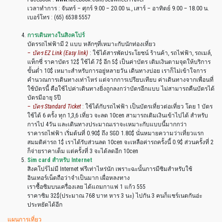
เวลาทำการ : จันทร์ – ศุกร์ 9.00 – 20.00 น., เสาร์ – อาทิตย์ 9.00 – 18.00 น.
เบอร์โทร : (65) 6538 5557
การเดินทางในสิงคโปร์
บัตรรถไฟฟ้ามี 2 แบบ หลักๆที่เหมาะกับนักท่องเที่ยว
– บัตร EZ Link (Easy link)
: ใช้ได้สารพัดประโยชน์ ร้านค้า, รถไฟฟ้า, รถเมล์,
แท็กซี่ ราคาบัตร 12$ ใช้ได้ 7$ อีก 5$ เป็นค่าบัตร เติมเงินตามจุดให้บริการ
ขั้นต่ำ 10$ เหมาะสำหรับการอยู่หลายวัน เดินทางบ่อย เราก็ไม่เข้าใจการ
คำนวณการเดินทางเท่าไหร่ แต่จากการเปรียบเทียบ ค่าเดินทางจากเพื่อนที่
ใช้บัตรนี้ คือใช้ไปค่าเดินทางยิ่งถูกลงกว่าบัตรอีกแบบ ไม่สามารถคืนบัตรได้
บัตรมีอายุ 5ปี
– บัตร Standard Ticket
: ใช้ได้กับรถไฟฟ้า เป็นบัตรเที่ยวต่อเที่ยว โดย 1 บัตร
ใช้ได้ 6 ครั้ง ทุก 1,3,6 เที่ยว จะลด 10cen สามารถเติมเงินเข้าไปได้ สำหรับ
การไป 4วัน และเดินทางประมาณเราจะเหมาะกับแบบนี้มากกว่า
ราคารถไฟฟ้า เริ่มต้นที่ 0.90$ ถึง SGD 1.80$ นั่นหมายความว่าเที่ยวแรก
สมมติค่ารถ 1$ เราได้รับส่วนลด 10cen จะเหลือค่ารถครั้งนี้ 0.9$ ส่วนครั้งที่ 2
ก็จ่ายราคาเต็ม แต่ครั้งที่ 3 จะได้ลดอีก 10cen
Sim card สำหรับ Internet
สิงคโปร์ไม่มี Internet ฟรีเท่าไหร่นัก เพราะฉะนั้นการมีซิมสำหรับใช้
อินเทอร์เน็ตถือว่าจำเป็นมาก เผื่อหลงทาง
เราซื้อซิมบนเครื่องเลย ได้แถมกาแฟ 1 แก้ว 555
ราคาซิม 32$(ประมาณ 768 บาท หาร 3 นะ) ไปกัน 3 คนก็แชร์เนตกันอ่ะ
ประหยัดได้อีก
แผนการเที่ยว