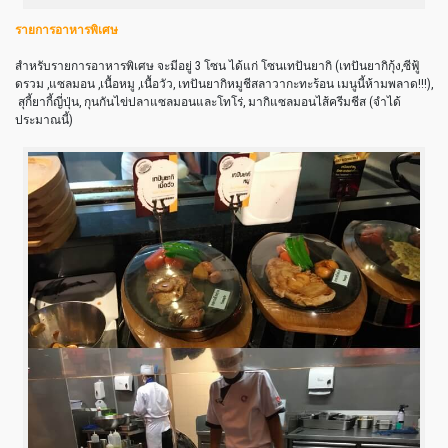
รายการอาหารพิเศษ
สำหรับรายการอาหารพิเศษ จะมีอยู่ 3 โซน ได้แก่ โซนเทปันยากิ (เทปันยากิกุ้ง
,
ซีฟู้
ดรวม
,
แซลมอน
,เนื้อ
หมู ,เนื้อวัว
,
เทปันยากิหมูชีสลาวากะทะร้อน เมนูนี้ห้ามพลาด!!!),
สุกี้ยากี้ญี่ปุ่น, กุนกันไข่ปลาแซลมอนและโทโร่, มากิแซลมอนไส้ครีมชีส (จำได้
ประมาณนี้)