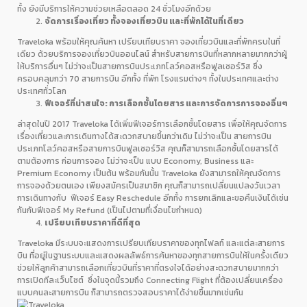
ทั้ง ยังมีบริการให้ความช่วยเหลือตลอด 24 ชั่วโมงอีกด้วย
จัดการเรื่องเที่ยว ทั้งจองเที่ยวบิน และที่พักได้ในที่เดียว
Traveloka พร้อมให้คุณค้นหา เปรียบเทียบราคา จองเที่ยวบินและที่พักครบในที่
เดียว ด้วยบริการจองเที่ยวบินออนไลน์ สำหรับสายการบินที่หลากหลายมากกว่าผู้
ให้บริการอื่นๆ ไม่ว่าจะเป็นสายการบินประเภทโลว์คอสหรือฟูลเซอร์วิส ซึ่ง
ครอบคลุมกว่า 70 สายการบิน อีกทั้ง ที่พัก โรงแรมต่างๆ ทั้งในประเทศและต่าง
ประเทศทั่วโลก
ฟีเจอร์ที่น่าสนใจ: การเลือกชั้นโดยสาร และการจัดการการจองอื่นๆ
ล่าสุดในปี 2017 Traveloka ได้เพิ่มฟีเจอร์การเลือกชั้นโดยสาร เพื่อให้คุณจัดการ
เรื่องเที่ยวและการเดินทางได้สะดวกสบายขึ้นกว่าเดิม ไม่ว่าจะเป็น สายการบิน
ประเภทโลว์คอสหรือสายการบินฟูลเซอร์วิส คุณก็สามารถเลือกชั้นโดยสารได้
ตามต้องการ ก่อนการจอง ไม่ว่าจะเป็น แบบ Economy, Business และ
Premium Economy เป็นต้น พร้อมกันนั้น Traveloka ยังสามารถให้คุณจัดการ
การจองด้วยตนเอง เพียงสมัครเป็นสมาชิก คุณก็สามารถเปลี่ยนแปลงวันเวลา
การเดินทางกับ ฟีเจอร์ Easy Reschedule อีกทั้ง การยกเลิกและขอคืนเงินได้เช่น
กันกับฟีเจอร์ My Refund (เป็นไปตามที่เงื่อนไขกำหนด)
เปรียบเทียบราคาที่ดีที่สุด
Traveloka มีระบบจะแสดงการเปรียบเทียบราคาของทุกไฟลท์ และแต่ละสายการ
บิน ที่อยู่ในฐานระบบและแสดงผลลัพธ์การค้นหาของทุกสายการบินให้ในครั้งเดียว
ช่วยให้ลูกค้าสามารถเลือกเที่ยวบินที่ราคาที่ตรงใจได้อย่างสะดวกสบายมากกว่า
การเปิดทีละเว็บไซต์ ซึ่งในจุดนี้รวมถึง Connecting Flight ที่ต้องเปลี่ยนเครื่อง
แบบคนละสายการบิน ก็สามารถตรวจสอบราคาได้ง่ายขึ้นมากเช่นกัน