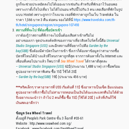
ถูกก็จะช่วยประหยัดลงไปได้เยอะมากเช่นกัน สำหรับที่พักเอาไว้นอนพอ
เพราะเราตั้งใจไปเที่ยว ไม่ได้ไปนอน ทริปนี้ไปกัน 3 คน เลยเลือกที่พักในรูป
แบบ Hostel เพราะถูกกว่าโรงแรม เจอที่พักราคาถูกในเว็บ Traveloka ใน
ราคา 1,566 บาท 3 คืน ต่อคน จองได้ที่นี่
https://www.traveloka.com/th-
th/hotel/singapore/region/singapore-107493
สถานที่ที่จะไป
ที่ต้องซื้อบัตรเข้า
เราต้องรู้ว่าสถานที่ที่เราจะไปนั้นต้องเสียค่าเข้าหรือไม่
อย่างของเรา จุดประสงค์หลักของการมาเที่ยวสิงคโปร์ครั้งนี้คือ
Universal
Studio Singapore (USS)
และอีกสถานที่ที่อยากไปคือ
Garden by the
bay(GBB)
ซึ่งต้องมีค่าบัตรในการเข้า ซึ่งเราก็ต้องหาข้อมูลว่าสามารถซื้อ
บัตรที่ไหนได้บ้างแล้วที่ไหนราคาถูกที่สุด จากการค้นหาทั้งใน Internet และ
เพื่อนที่เคยไปมาแล้ว ก็พบว่าที่
Sea Wheel Travel
ได้ราคาดีสุดละ
–
Universal Studio Singapore (USS)
62$(ประมาณ 1,488 บาท) เราซื้อพร้อม
คูปองอาหารราคาพิเศษ ซื้อ 15$ ใช้ได้ 20$
–
Garden by the bay(GBB)
19$ (ประมาณ 456 บาท)
***ทริคเล็กๆ ราคาอาหารที่ USS เริ่มต้นที่ 11$ ซึ่งอาหารเป็นเซ็ต อิ่มแน่นอน
คูปองอาหารที่เราซื้อไปไม่สามารถทอนเป็นเงินได้นะและแลกคืนไม่ได้ด้วย
จึงอยากแนะนำว่า ถ้าไป 2 คนก็ซื้อ ซื้อ 15$ (ใช้ได้ 20$ ) แล้วที่เกินก็ใช้
เงินสดเอาดีกว่า
ข้อมูล Sea Wheel Travel
ตั้งอยู่ที่ People’s Park Centre ชั้น 3 ล็อกที่ #03-61
Website : http://www.seawheel.com.sg/
Facebook : www.facebook.com/SeaWheelTravel