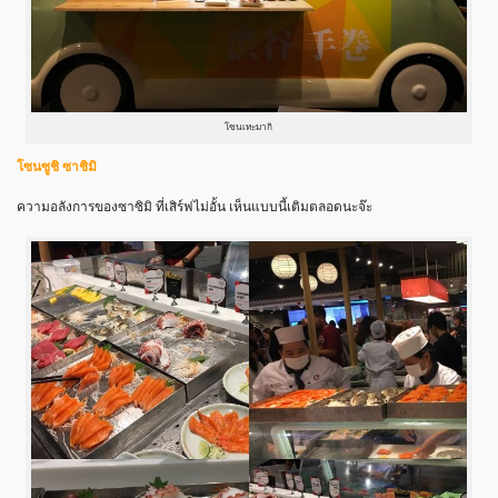
โซนเทะมากิ
โซนซูชิ ซาชิมิ
ความอลังการของซาซิมิ ที่เสิร์ฟไม่อั้น เห็นแบบนี้เติมตลอดนะจ๊ะ