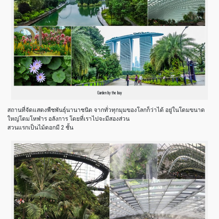
Garden by the bay
สถานที่จัดแสดงพืชพันธุ์นานาชนิด จากทั่วทุกมุมของโลกก็ว่าได้ อยู่ในโดมขนาด
ใหญ่โตมโหฬาร อลังการ โดยที่เราไปจะมีสองส่วน
สวนแรกเป็นไม้ดอกมี 2 ชั้น