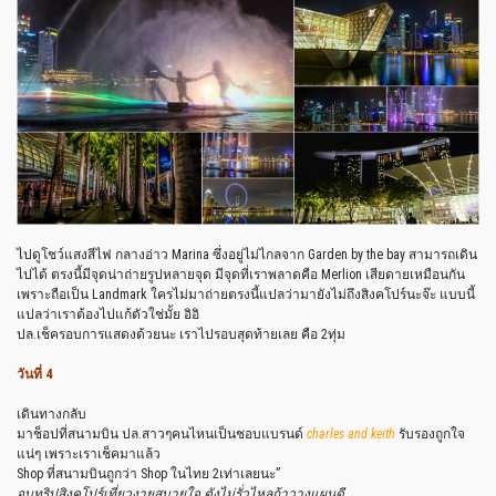
ไปดูโชว์แสงสีไฟ กลางอ่าว Marina ซึ่งอยู่ไม่ไกลจาก Garden by the bay สามารถเดิน
ไปได้ ตรงนี้มีจุดน่าถ่ายรูปหลายจุด มีจุดที่เราพลาดคือ Merlion เสียดายเหมือนกัน
เพราะถือเป็น Landmark ใครไม่มาถ่ายตรงนี้แปลว่ามายังไม่ถึงสิงคโปร์นะจ๊ะ แบบนี้
แปลว่าเราต้องไปแก้ตัวใช่มั้ย อิอิ
ปล.เช็ครอบการแสดงด้วยนะ เราไปรอบสุดท้ายเลย คือ 2ทุ่ม
วันที่ 4
เดินทางกลับ
มาช็อปที่สนามบิน ปล.สาวๆคนไหนเป็นชอบแบรนด์
charles and keith
รับรองถูกใจ
แน่ๆ เพราะเราเช็คมาแล้ว
Shop ที่สนามบินถูกว่า Shop ในไทย 2เท่าเลยนะ”
จบทริปสิงคโปร์เที่ยวงายสบายใจ ตังไม่รั่วไหลถ้าวางแผนดี