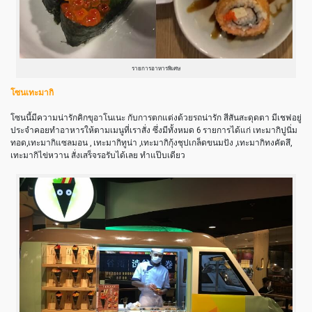
รายการอาหารพิเศษ
โซนเทะมากิ
โซนนี้มีความน่ารักคิกขุอาโนเนะ กับการตกแต่งด้วยรถน่ารัก สีสันสะดุดตา มีเชฟอยู่
ประจำคอยทำอาหารให้ตามเมนูที่เราสั่ง ซึ่งมีทั้งหมด 6 รายการได้แก่ เทะมากิปูนิ่ม
ทอด,เทะมากิแซลมอน , เทะมากิทูน่า ,เทะมากิกุ้งชุปเกล็ดขนมปัง ,เทะมากิทงคัตสึ,
เทะมากิไข่หวาน สั่งเสร็จรอรับได้เลย ทำแป๊บเดียว