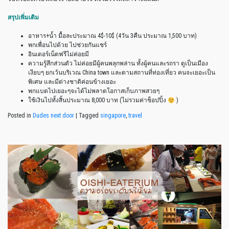
สรุปเพิ่มเติม
อาหาร+น้ำ มื้อละประมาณ 4$-10$ (4วัน 3คืน ประมาณ 1,500 บาท)
พกเพื่อนไปด้วย ไปช่วยกันแชร์
อินเตอร์เน็ตฟรีไม่ค่อยมี
ความรู้สึกส่วนตัว ไม่ค่อยมีผู้คนพลุกพล่าน ทั้งผู้คนและรถรา ดูเป็นเมือง
เงียบๆ ยกเว้นบริเวณ China town และตามสถานที่ท่องเที่ยว คนจะเยอะเป็น
พิเศษ และมีต่างชาติค่อนข้างเยอะ
พกแบตไปเยอะๆจะได้ไม่พลาดโอกาสเก็บภาพสวยๆ
ใช้เงินไปทั้งสิ้นประมาณ 8,000 บาท (ไม่รวมค่าช็อปปิ้ง
)
Posted in
Dudes next door
|
Tagged
singapore
,
travel