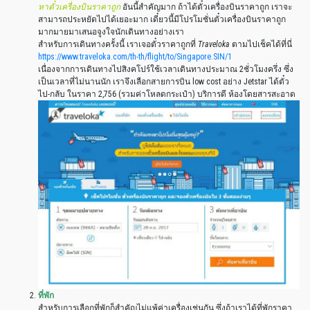
หาตั๋วเครื่องบินราคาถูก
อันนี้สำคัญมาก ถ้าได้ตั๋วเครื่องบินราคาถูก เราจะ
สามารถประหยัดไปได้เยอะมาก เดี๋ยวนี้มีโปรโมชั่นตั๋วเครื่องบินราคาถูก
มากมายมาเสนอจูงใจนักเดินทางอย่างเรา
สำหรับการเดินทางครั้งนี้ เราเจอตั๋วราคาถูกที่
Traveloka
ตามไปเช็คได้ที่นี่
https://www.traveloka.com/th-th/flight/to/Singapore.SIN/1
เนื่องจากการเดินทางไปสิงคโปร์ใช้เวลาเดินทางประมาณ 2ชั่วโมงครึ่ง ซึ่ง
เป็นเวลาที่ไม่นานนัก เราจึงเลือกสายการบิน low cost อย่าง Jetstar ได้ตั๋ว
ไป-กลับ ในราคา 2,756 (รวมค่าโหลดกระเป๋า) บริการดี ห้องโดยสารสะอาด
ที่พัก
สำหรับการเลือกที่พักก็สำคัญไม่แพ้ค่าเครื่องเช่นกัน ซึ่งถ้าเราได้ที่พักราคา