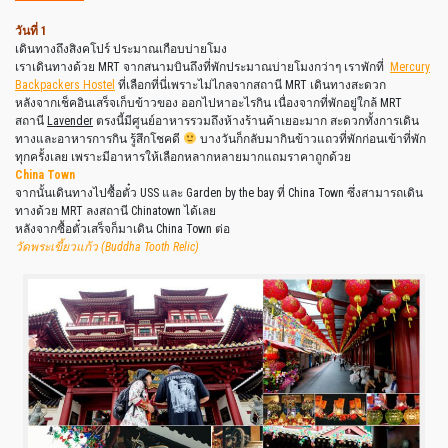
วันที่ 1
เดินทางถึงสิงคโปร์ ประมาณเกือบบ่ายโมง
เราเดินทางด้วย MRT จากสนามบินถึงที่พักประมาณบ่ายโมงกว่าๆ เราพักที่
Mercury
Backpackers Hostel
ที่เลือกที่นี่เพราะไม่ไกลจากสถานี MRT เดินทางสะดวก
หลังจากเช็คอินเสร็จเก็บข้าวของ ออกไปหาอะไรกิน เนื่องจากที่พักอยู่ใกล้ MRT
สถานี
Lavender
ตรงนี้มีศูนย์อาหารรวมถึงห้างร้านค้าเยอะมาก สะดวกทั้งการเดิน
ทางและอาหารการกิน รู้สึกโชคดี
บางวันก็กลับมากินข้าวแถวที่พักก่อนเข้าที่พัก
ทุกครั้งเลย เพราะมีอาหารให้เลือกหลากหลายมากแถมราคาถูกด้วย
China Town
จากนั้นเดินทางไปซื้อตั๋ว USS และ Garden by the bay ที่ China Town ซึ่งสามารถเดิน
ทางด้วย MRT ลงสถานี Chinatown ได้เลย
หลังจากซื้อตั๋วเสร็จก็มาเดิน China Town ต่อ
วัดพระเขี้ยวแก้ว (Buddha Tooth Relic)