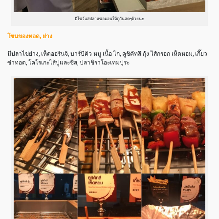
มีโชว์แล่ปลาแซลมอนให้ดูกันสดๆด้วยนะ
โซนของทอด, ย่าง
มีปลาไข่ย่าง, เห็ดออรินจิ, บาร์บีคิว หมู เนื้อ ไก่, คูชิคัทสึ กุ้ง ไส้กรอก เห็ดหอม, เกี๊ยว
ซ่าทอด, โคโรเกะไส้ปูและชีส, ปลาชิราโอะเทมปุระ