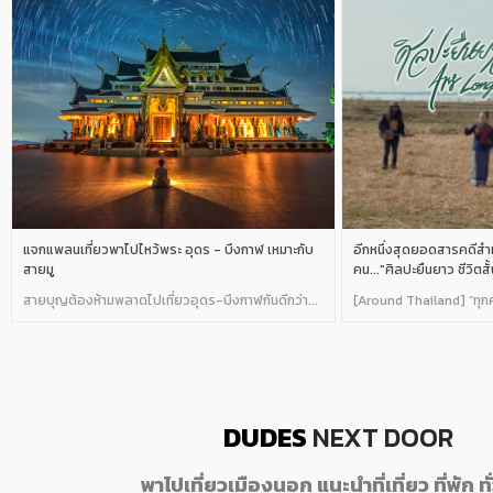
แจกแพลนเที่ยวพาไปไหว้พระ อุดร - บึงกาฬ เหมาะกับ
อีกหนึ่งสุดยอดสารคดีสำ
สายมู
คน..."ศิลปะยืนยาว ชีวิตสั้
สายบุญต้องห้ามพลาดไปเที่ยวอุดร-บึงกาฬกันดีกว่า...
[Around Thailand] “ทุกคว
DUDES
NEXT DOOR
พาไปเที่ยวเมืองนอก แนะนำที่เที่ยว ที่พัก ท