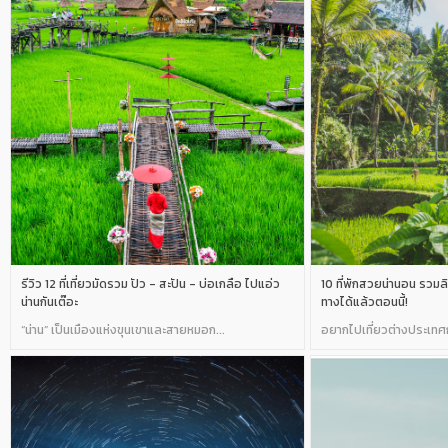
รีวิว 12 ที่เที่ยวมัดรวม ปัว - สะปัน - บ่อเกลือ ไปแอ่ว
10 ที่พักสวยน่านอน รวมล
น่านกันเต๊อะ
ทางได้แล้วตอนนี้!
“น่าน” เป็นเมืองแห่งขุนเขาและสายหมอก...
อยากไปเที่ยวต่างประเทศกัน