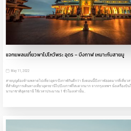
แจกแพลนเที่ยวพาไปไหว้พระ อุดร – บึงกาฬ เหมาะกับสายมู
May 11, 2022
สายบุญต้องห้ามพลาดไปเที่ยวอุดร-บึงกาฬกันดีกว่า ยิ่งตอนนี้บึงกาฬฮอตมากที่เที่ย
ที่สำคัญการเดินทางเที่ยวอุดรธานีไปบึงงกาฬก็สะดวกมาก จากกรุงเทพฯ นั่งเครื่อง
นานาชาติอุดรธานี ใช้เวลาประมาณ 1 ชั่วโมงเท่านั้น…