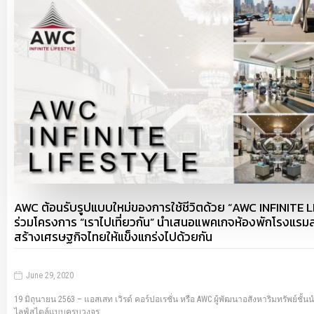
AWC ต้อนรับรูปแบบใหม่ของการใช้ชีวิตด้วย “AWC INFINITE
ร่วมโครงการ “เราไปเที่ยวกัน” นำเสนอแพคเกจห้องพักโรงแรมลด
สร้างเศรษฐกิจไทยให้แข็งแกร่งไปด้วยกัน
June 29, 2020
19 มิถุนายน 2563 – แอสเสท เวิรด์ คอร์ปอเรชั่น หรือ AWC ผู้พัฒนาอสังหาริมทรัพย์ชั้
ไลฟ์สไตล์แบบครบวงจร…