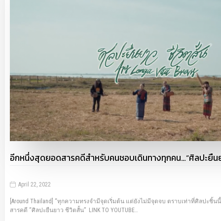
อีกหนึ่งสุดยอดสารคดีสำหรับคนชอบเดินทางทุกคน…”ศิลปะยืนยาว
April 22, 2022
[Around Thailand] “ทุกความทรงจำมีจุดเริ่มต้น แต่ยังไม่มีจุดจบ ตราบเท่าที่ศิลปะชิ้นนี
สารคดี “ศิลปะยืนยาว ชีวิตสั้น” LINK TO YOUTUBE…