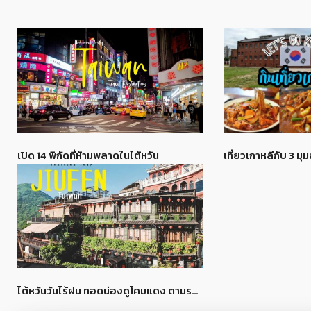
เปิด 14 พิกัดที่ห้ามพลาดในไต้หวัน
ไต้หวันวันไร้ฝน ทอดน่องดูโคมแดง ตามรอย Spirited Away ที่เมืองโบราณ ‘จิ่วเฟิ่น’ (九份)