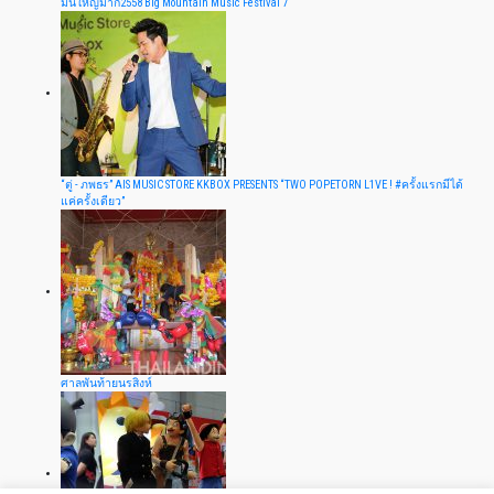
มันใหญ่มาก2558 Big Mountain Music Festival 7
“ตู่ - ภพธร” AIS MUSIC STORE KKBOX PRESENTS “TWO POPETORN L1VE ! #ครั้งแรกมีได้
แค่ครั้งเดียว”
ศาลพันท้ายนรสิงห์