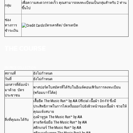
เพื่อความสะดวกรวดเร็ว คุณสามารถลงทะเบียนเป็นกลุ่มสำหรับ 2 ท่าน
กลุ่ม
ขึ้นไป
ช่อง
ทางการ
บัตรเครดิต/ บัตรเดบิต
ชำระเงิน
THE COURSE
RN PACK COLLECTION
สถานที่
ยังไม่กำหนด
วันที่
ยังไม่กำหนด
เอกสารที่ต้องนำ
พาสปอร์ตใบสมัครที่ได้รับในอีเมล์คอนเฟิร์มการลงทะเบียน
มาด้วย บัตร
(พร้อมบาร์โค้ด)
ประชาชน
เสื้อยืด The Music Run™ by AIA Official เนื้อผ้า Dri-Fit ซึ่งมี
ประสิทธิภาพในการไล่เหงื่อออกไปยังผิวหน้าของเนื้อผ้า ช่วยให้
คุณแห้งสบาย
ถุงผ้าหูรูด The Music Run™ by AIA
สิ่งที่คุณจะได้รับ
สายรัดข้อมือ The Music Run™ by AIA
สติกเกอร์ The Music Run™ by AIA
สติกเกอร์แทททู The Music Run™ by AIA