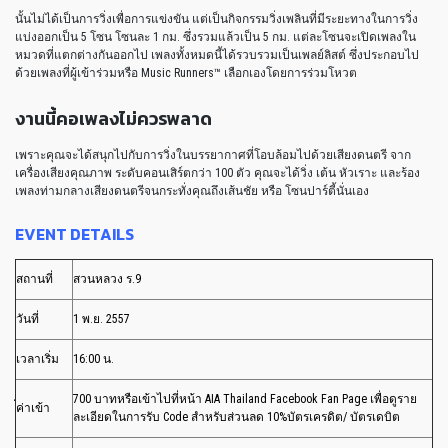
นั้นไม่ได้เป็นการวิ่งเพื่อการแข่งขัน แต่เป็นกิจกรรมวิ่งเพลินที่มีระยะทางในการวิ่ง
แบ่งออกเป็น 5 โซน โซนละ 1 กม. ซึ่งรวมแล้วเป็น 5 กม. แต่ละโซนจะเปิดเพลงใน
หมวดที่แตกต่างกันออกไป เพลงทั้งหมดนี้ได้รวบรวมเป็นเพลย์ลิสต์ ซึ่งประกอบไป
ด้วยเพลงที่ผู้เข้าร่วมหรือ Music Runners™ เลือกเองโดยการร่วมโหวต
งานนี้คอเพลงไม่ควรพลาด
เพราะคุณจะได้สนุกไปกับการวิ่งในบรรยากาศที่โอบล้อมไปด้วยเสียงดนตรี จาก
เครื่องเสียงคุณภาพ ระดับคอนเสิร์ตกว่า 100 ตัว คุณจะได้วิ่ง เต้น หัวเราะ และร้อง
เพลงท่ามกลางเสียงดนตรีจนกระทั่งคุณถึงเส้นชัย หรือ โซนปาร์ตี้นั่นเอง
EVENT DETAILS
สถานที่
สวนหลวง ร.9
วันที่
1 พ.ย. 2557
เวลาเริ่ม
16:00 น.
700 บาท
หรือเข้าไปที่หน้า AIA Thailand Facebook Fan Page เพื่อดูราย
่ค่าเข้า
ละเอียดในการรับ Code สำหรับส่วนลด 10%
บัตรเครดิต/ บัตรเดบิต