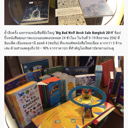
ย้ำอีกครั้ง มหกรรมหนังสือที่ยิ่งใหญ่
‘Big Bad Wolf Book Sale Bangkok 2019’
ช็อป
ปิ้งหนังสือคุณภาพแบบนอนสตอปตลอด 24 ชั่วโมง ในวันที่ 9 -19 สิงหาคม 2562 ที่
อิมแพ็ค เมืองทองธานี ฮอลล์ 4 (ฟอรั่ม) ที่จะขนทัพหนังสือใหม่เอี่ยม มากกว่า 3 ล้าน
เล่ม ด้วยส่วนลดสูงถึง 50 – 90% จากราคาปก ที่สำคัญไม่เสียค่าบัตรผ่านประตู