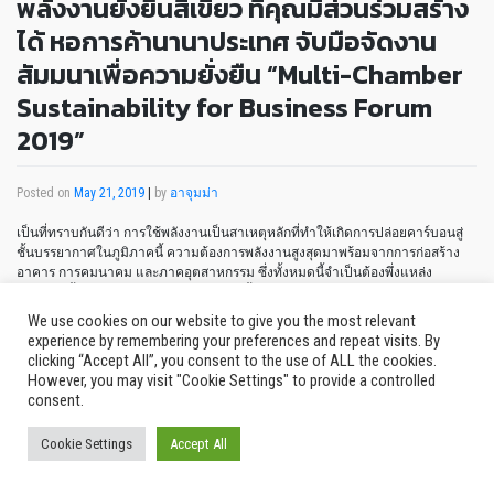
พลังงานยั่งยืนสีเขียว ที่คุณมีส่วนร่วมสร้าง
ได้ หอการค้านานาประเทศ จับมือจัดงาน
สัมมนาเพื่อความยั่งยืน “Multi-Chamber
Sustainability for Business Forum
2019”
Posted on
May 21, 2019
|
by
อาจุมม่า
เป็นที่ทราบกันดีว่า การใช้พลังงานเป็นสาเหตุหลักที่ทำให้เกิดการปล่อยคาร์บอนสู่
ชั้นบรรยากาศในภูมิภาคนี้ ความต้องการพลังงานสูงสุดมาพร้อมจากการก่อสร้าง
อาคาร การคมนาคม และภาคอุตสาหกรรม ซึ่งทั้งหมดนี้จำเป็นต้องพึ่งแหล่ง
พลังงานเชื้อเพลิงฟอสซิลเป็นหลัก ภาครัฐนั้นนับเป็นหน่วยงานสำคัญในการวางกฎ
ระเบียบและเครื่องมือทางการเงินเพื่อเตรียมรับการเปลี่ยนแปลง แต่ภาคธุรกิจเป็น
We use cookies on our website to give you the most relevant
ฝ่ายที่มีบทบาทสำคัญในการพัฒนาโครงสร้างการดำเนินงาน หากเรามุ่งหวังให้เกิด
experience by remembering your preferences and repeat visits. By
มาตรการจำเป็นในการปรับตัวต่อการเปลี่ยนแปลงของสภาพภูมิอากาศ เราจำเป็น
clicking “Accept All”, you consent to the use of ALL the cookies.
จะต้องกระตุ้นให้อาเซียนก้าวกระโดดไปสู่การผสมผสานการใช้พลังงานที่สะอาดและ
However, you may visit "Cookie Settings" to provide a controlled
เป็นมิตรกับสิ่งแวดล้อมมากขึ้น
consent.
Cookie Settings
Accept All
การรักษาอุณหภูมิของโลกที่สูงขึ้นให้ต่ำกว่าระดับที่กำหนด 2 องศาเซลเซียส ในทาง
เทคนิคแล้วนั้นสามารถทำได้ แต่จำเป็นต้องอาศัยความร่วมมือจากหลายภาคส่วน