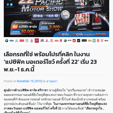
เลือกรถที่ใช่ พร้อมโปรที่คลิก ในงาน
‘แปซิฟิค มอเตอร์โชว์ ครั้งที่ 22’ เริ่ม 23
พ.ย.-1 ธ.ค.นี้
Posted on
November 19, 2019
|
by
อาจุมม่า
ศูนย์การค้าแปซิฟิค พาร์ค ศรีราชา
ชวนผู้ที่สนใจ “ทุกเรื่องของรถ” เข้าร่วมชมสุด
ยอดมหกรรมยานยนต์ที่ยิ่งใหญ่ที่สุดแห่งภาคตะวันออก ที่รวบรวมทุกความต้องการ
ของคนที่กำลังมองหารถยนต์ รถจักรยานยนต์ บิ๊กไบค์ ล้อแม็กซ์ ยางรถยนต์ พร้อม
อุปกรณ์ประดับยนต์ชั้นนำ ไว้มากที่สุด
ในงานมหกรรมยานยนต์ที่ยิ่งใหญ่ที่สุดแห่ง
ภาคตะวันออก แปซิฟิค มอเตอร์โชว์ ครั้งที่ 22
ภายใต้คอนเซ็ปต์
“เลือกรถถูกใจ…
เลือกสไตล์ที่เป็นคุณ”