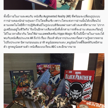
ทั้งนี้ภายในงานจะพบกับ หนังสือ Augmented Reality (AR) ที่พร้อมจะปลี่ยนรูปแบบ
การอ่านของนักอ่านรุ่นเยาว์ไปโดยสิ้นเชิง เพราะโลกแห่งการอ่านนั้นได้เปลี่ยนไป
ตามเทคโนโลยีที่การปฏิสัมพันธ์ในรูปแบบดิจิตอลผ่านทางตัวละครที่สามารถ ‘ปราก
ฎเสมือนอยู่ในชีวิตริง’ จึงเป็นอีกทางเลือกหนึ่งที่เด็กสามารถที่จะอ่าน เล่นและเรียนรู้
ได้ในเวลาเดียวกัน โดยใช้ผ่านแอพพลิเคชั่น Hippo Magic ซึ่งในปีนี้ภายในงานจะได้
พบกับหนังสือประเภท AR ถึง10 เรื่อง เรียงลำดับจากประเภทเกร็ดความรู้หลากหลาย
ไปถึงประเภท นิทานก่อนนอน อาทิ หนูน้อยหมกแดง ,หนูนัอยโกลดี้ล็อคส์กับหมีสาม
ตัว ลูกหมูน้อยสามตัว หนังสือแบบเรียน ABC และอีกมากมาย