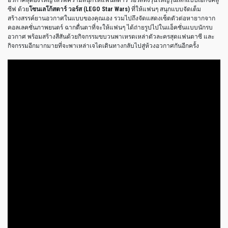
อวกาศสุดยิ่งใหญ่ เสิร์ฟความสนุกให้แฟนสตาร์ วอร์สทั้งรุ่นใหญ่รุ่นเล็กแบบเอ็กซ์คลู
ซีฟ ด้วย
โซนเลโก้สตาร์ วอร์ส (LEGO Star Wars)
ที่ให้แฟนๆ สนุกแบบจัดเต็ม
สร้างสรรค์ยานอวกาศในแบบของคุณเอง รวมไปถึงจัดแสดงเซ็ตตัวต่อหายากจาก
คอลเลคชั่นภาพยนตร์ ฉากตื่นตาที่จะให้แฟนๆ ได้ถ่ายรูปไปในแอ็คชั่นแบบนักรบ
อวกาศ พร้อมสร้างสีสันด้วยกิจกรรมขบวนพาเหรดเหล่าตัวละครสุดแฟนตาซี และ
กิจกรรมอีกมากมายที่จะพาเหล่าเจไดเดินทางกลับไปสู่ห้วงอวกาศกันอีกครั้ง