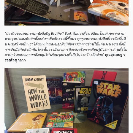
“ภารกิจของมหกรรมหนังสือ
Big Bad Wolf Book คือการที่จะเปลี่ยนโลกด้วยการอ่าน
ตามจุดประสงค์หลักตั้งแต่เราเริ่มจัดงานนี้ขึ้นมา ทุกๆมหกรรมหนังสือที่เราจัดขึ้นที่
ประเทศไทยนั้น เราได้แนะนำและปลูกฝังนิสัยการรักการอ่านไห้แก่ประชาชน ทั้งนี้
การจับมือกับสำนักพิมไทยนั้น เรายังสามารที่จะส่งสริมการเรียนรู้ตัวยการอ่านทั้งใน
ภาษาไทยและภาษาอังกฤษไปฟร้อมๆอย่างทั่วถึงในวงกว้างอีกด้วย”
คุณสุรเชษฐ ว
รวงศ์วสุ
กล่าว