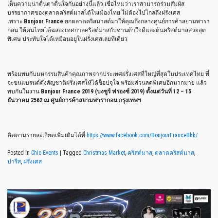
เห็นความน่าตื่นตาตื่นใจกันอย่างนี้แล้ว เชื่อไหมว่าเราสามารถร่วมสัมผัส
บรรยากาศของตลาดคริสต์มาสได้ในเมืองไทย ไม่ต้องไปไกลถึงฝรั่งเศส
เพราะ
Bonjour France
ยกตลาดคริสมาสต์มาให้คุณถึงกลางศูนย์การค้าสยามพารา
กอน ให้คนไทยได้ฉลองเทศกาลคริสต์มาสกับซานต้าใจดีและต้นคริสต์มาสสวยสุด
พิเศษ ประทับใจได้เหมือนอยู่ในฝรั่งเศสเลยทีเดียว
พร้อมพบกับมหกรรมสินค้าคุณภาพจากประเทศฝรั่งเศสที่ใหญ่ที่สุดในประเทศไทย ที่
จะขนแบรนด์ดังสัญชาติฝรั่งเศสให้ได้ช็อปจุใจ พร้อมส่วนลดพิเศษอีกมากมาย แล้ว
พบกันในงาน
Bonjour France 2019 (บงชูร์ ฟรองซ์ 2019) ตั้งแต่วันที่ 12 – 15
ธันวาคม 2562 ณ ศูนย์การค้าสยามพารากอน กรุงเทพฯ
ติดตามรายละเอียดเพิ่มเติมได้ที่
https://www.facebook.com/BonjourFranceBkk/
Posted in
Chic-Events
|
Tagged
Christmas Market
,
คริสต์มาส
,
ตลาดคริสต์มาส
,
ปารีส
,
ฝรั่งเศส