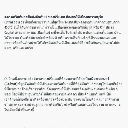
ตลาดคริสต์มาสชื่อดังอันดับ 1 ของฝรั่งเศส ต้องยกให้เมืองสตราสบูร์ก
(Strasbourg)
ที่ก่อตั้งมายาวนานที่สุดในฝรั่งเศส สืบทอดต่อกันมาจากรุ่นสู่รุ่นกว่า
450 ปี จนได้รับการขนานนามว่าเป็นเมืองหลวงของคริสต์มาส หรือ Christmas
Capital บรรยากาศของเมืองในช่วงนี้จะเต็มไปด้วยไฟประดับตกแต่งเต็มถนน บ้าน
ไม้โบราณ ต้นคริสต์มาสยักษ์ พร้อมด้วยร้านขายสินค้าเก๋ ๆ ที่มีขนมนมเนย และ
อาหารท้องถิ่นจำหน่ายให้ได้เพลิดเพลิน มีเสียงเพลงให้ร้องเต้นกันสนุกสนานไปกับ
ครอบครัวและคนรัก
กับอีกหนึ่งตลาดคริสต์มาสของฝรั่งเศสที่ห้ามพลาดก็ต้องเป็น
เมืองกอลมาร์
(Colmar)
ที่ถูกจัดอันดับให้เป็นตลาดคริสต์มาสที่ดีที่สุดอันดับ 2 ของยุโรปเลยทีเดียว
ที่นี่มากมายด้วยเรื่องราวศิลปวัฒนธรรมให้เดินชมเพลิดเพลินผ่านถนนเส้นเล็ก ๆ
ของเมืองที่มีบ้านรูปทรงกึ่งไม้สีสันสวยงามสะดุดตา มีสินค้าแฮนด์เมดที่เป็น
เอกลักษณ์ท้องถิ่น อาทิ เครื่องแก้ว เครื่องประดับ วางขายโดยทั่ว สามารถทักทาย
ซานตาคลอส ชมบ้านลูกกวาด พร้อมจิบไวน์ หรือเดินทอดน่องในบรรยากาศสบาย
ในเมืองที่น่ารักแห่งนี้