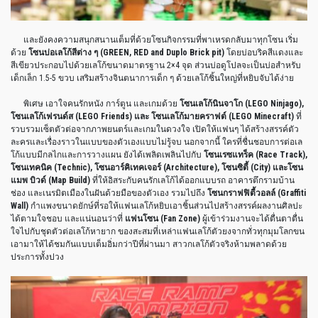
และยังคงความสนุกสนานเต็มที่ด้วยโซนกิจกรรมที่พาเหรดกลับมาทุกโซน เริ่ม
ด้วย
โซนบ่อเลโก้สีต่าง ๆ (GREEN, RED and Duplo Brick pit)
โดยบ่อบริคสีแดงและ
สีเขียวประกอบไปด้วยเลโก้ขนาดมาตรฐาน 2×4 จุด ส่วนบ่อดูโปลจะเป็นบ่อสำหรับ
เด็กเล็ก 1.5-5 ขวบ เสริมสร้างจินตนาการเด็ก ๆ ด้วยเลโก้ชิ้นใหญ่ที่หยิบจับได้ง่าย
พิเศษ เอาใจคนรักหนัง การ์ตูน และเกมด้วย
โซนเลโก้นินจาโก (LEGO Ninjago),
โซนเลโก้เฟรนด์ส (LEGO Friends) และ โซนเลโก้มายคราฟต์ (LEGO Minecraft)
ที่
รวบรวมเซ็ตตัวต่อจากภาพยนตร์และเกมในดวงใจ เปิดให้แฟนๆ ได้สร้างสรรค์ตัว
ละครและเรื่องราวในแบบของตัวเองแบบไม่รู้จบ นอกจากนี้ ใครที่ชื่นชอบการต่อเล
โก้แบบมีกลไกและการวางแผน ยังได้เพลิดเพลินไปกับ
โซนเรซแทร็ค (Race Track),
โซนเทคนิค (Technic), โซนอาร์คิเทคเจอร์ (Architecture), โซนซิตี้ (City) และโซน
แมพ บิวด์ (Map Build)
ที่ให้อิสระกับคนรักเลโก้ได้ออกแบบรถ อาคารตึกรามบ้าน
ช่อง และเนรมิตเมืองในฝันด้วยมือของตัวเอง รวมไปถึง
โซนกราฟฟิตี้วอลล์ (Graffiti
Wall)
กำแพงขนาดยักษ์ที่รอให้แฟนเลโก้หยิบเอาชิ้นส่วนไปสร้างสรรค์ผลงานศิลปะ
ได้ตามใจชอบ และแน่นอนว่าที่
แฟนโซน (Fan Zone)
ผู้เข้าร่วมงานจะได้ตื่นตาตื่น
ใจไปกับชุดตัวต่อเลโก้หายาก ของสะสมที่เหล่าแฟนเลโก้ตัวยงจากทั่วทุกมุมโลกขน
เอามาให้ได้ชมกันแบบเต็มอิ่มกว่าปีที่ผ่านมา สาวกเลโก้ตัวจริงห้ามพลาดด้วย
ประการทั้งปวง