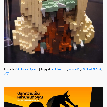
Posted in
Chic-Events
,
Special
|
Tagged
bricklive
,
lego
,
ครอบครัว
,
บริคไลฟ์
,
อีเว้นท์
,
เลโก้