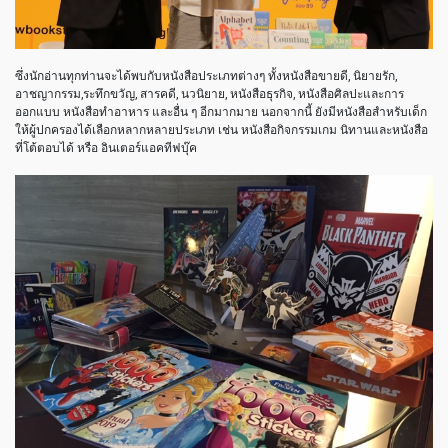
ซึ่งนักอ่านทุกท่านจะได้พบกับหนังสือประเภทต่างๆ ทั้งหนังสือขายดี, นิยายรัก,
อาชญากรรม,ระทึกขวัญ, สารคดี, นวนิยาย, หนังสือธุรกิจ, หนังสือศิลปะและการ
ออกแบบ หนังสือทำอาหาร และอื่น ๆ อีกมากมาย นอกจากนี้ ยังมีหนังสือสำหรับเด็ก
ให้ผู้ปกครองได้เลือกหลากหลายประเภท เช่น หนังสือกิจกรรมเกม นิทานและหนังสือ
ที่โต้ตอบได้ หรือ อินเตอร์แอคทีฟบุ๊ค