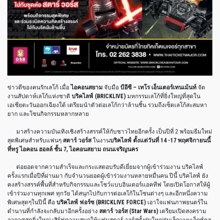
ข่าวดีของคนรักเลโก้ เมื่อ
ไอคอนสยาม
จับมือ
บีอีซี – เทโร เอ็นเตอร์เทนเม้นท์
จัด
งานสัปดาห์เลโก้แห่งชาติ
บริคไลฟ์ (BRICKLIVE)
มหกรรมเลโก้ที่ยิ่งใหญ่ที่สุดใน
เอเชียตะวันออกเฉียงใต้ เตรียมนำตัวต่อเลโก้กว่าล้านชิ้น รวมถึงเซ็ตเลโก้สะสมหา
ยาก และโซนกิจกรรมหลากหลาย
มาสร้างความบันเทิงเชิงสร้างสรรค์ให้กับชาวไทยอีกครั้ง เป็นปีที่ 2 พร้อมธีมใหม่
สุดพิเศษสำหรับแฟนๆ
สตาร์ วอร์ส
ในงาน
บริคไลฟ์ ตั้งแต่วันที่ 14 -17 พฤศจิกายนนี้
ที่ทรู ไอคอน ฮอลล์ ชั้น 7, ไอคอนสยาม ถนนเจริญนคร
ต่อยอดจากความสำเร็จและกระแสตอบรับดีเยี่ยมจากผู้เข้าร่วมงาน บริคไลฟ์
ครั้งแรกเมื่อปีที่ผ่านมา กับจำนวนยอดผู้เข้าร่วมงานหลายหมื่นคน ปีนี้ บริคไลฟ์ ยัง
คงสร้างสรรค์พื้นที่สำหรับกิจกรรมและโชว์แบบอินเตอร์แอคทีฟ โดยเปิดโอกาสให้ผู้
เข้าร่วมงานทุกเพศ ทุกวัย ได้สนุกไปกับการต่อเลโก้ในโซนต่างๆ และอีกหนึ่งความ
พิเศษสุดๆในปีนี้ คือ
บริคไลฟ์ ฟอร์ซ (BRICKLIVE FORCE)
เอาใจแฟนภาพยนตร์ใน
ตำนานที่กำลังจะกลับมาอีกครั้งอย่าง
สตาร์ วอร์ส (Star Wars)
เตรียมเปิดสงคราม