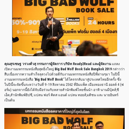
คุณสุรเชษฐ วรวงศ์วสุ กรรมการผู้จัดการ บริษัท
Ready2Read และผู้จัดงาน
แถลง
เปิดงานมหกรรมหนังสือสุดยิ่งใหญ่
Big Bad Wolf Book Sale Bangkok 2019
กล่าวว่า
สืบเนื่องจากความสำเร็จลุลวงไปด้วยดีกับงานมหกรรมหนังสือปีที่ผ่านๆมา ในปีนี้
งานมหกรรมหนังสือ
‘Big Bad Wolf Book’
ได้โคจรกลับมาสู่ประเทศไทยอีกครั้ง ซึ่ง
ในปีนี้จะจัดขึ้นระหว่างวันที่ 9 -19 สิงหาคม 2562 ที่อิมแพ็ค เมืองทองธานี ฮอลล์ 4 (ฟ
อรั่ม) นอกจากนี้ยังได้จับมือร่วมกับหลายสำนักพิมพ์ไทยชั้นนำ อาทิ นานมีบุ้คส์,ซี
เอ็ด,สำนักพิมพ์ยิปซี, แปลน ฟอร์ คิดส แอนต์ แปลน ทอยส์,มติชน และ นายอินทร์
เป็นต้น