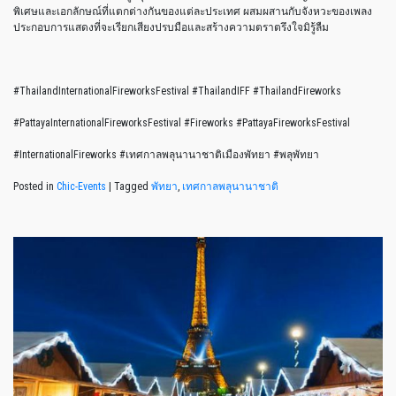
พิเศษและเอกลักษณ์ที่แตกต่างกันของแต่ละประเทศ ผสมผสานกับจังหวะของเพลง
ประกอบการแสดงที่จะเรียกเสียงปรบมือและสร้างความตราตรึงใจมิรู้ลืม
#ThailandInternationalFireworksFestival #ThailandIFF #ThailandFireworks
#PattayaInternationalFireworksFestival #Fireworks #PattayaFireworksFestival
#InternationalFireworks #เทศกาลพลุนานาชาติเมืองพัทยา #พลุพัทยา
Posted in
Chic-Events
|
Tagged
พัทยา
,
เทศกาลพลุนานาชาติ