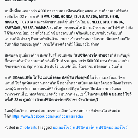
บนพื้นที่จัดแสดงกว่า 4,000 ตารางเมตร เพื่อรองรับสุดยอดแบรนด์ยานยนต์ชื่อดัง
ระดับโลก 22 ค่าย อาทิ
BMW, FORD, HONDA, ISUZU, MAZDA, MITSUBISHI,
NISSAN, TOYOTA
และรถจักรยานยนต์ชั้นนำ นำโดย
BENELLI, GPX, HONDA,
KAWASAKI, VESPA, YAMAHA
รวมถึงค่ายรถยนต์ไฟฟ้า รถจักรยานยนต์ไฟฟ้าที่กำลัง
ได้รับความนิยม รวมทั้งล้อแม็กซ์ ยางรถยนต์ เครื่องเสียง อุปกรณ์ประดับยนต์
แบรนด์ดังต่าง ๆ ที่ระดมทัพสินค้ามากมายเข้ามาจำหน่ายในราคาพิเศษพร้อมเปิด
รับทุกข้อเสนอของลูกค้า ภายใต้ทางเลือกที่มีให้อย่างไม่จำกัด
พิเศษสุด ศูนย์การค้าฯ ยังจัดโปรโมชั่นพิเศษ
“แปซิฟิค พาร์ค ช่วยจ่าย”
สำหรับผู้ที่
ซื้อรถยนต์รถจักรยานยนต์ หรือบิ๊กไบค์ รวมมูลค่ากว่า 500,000 บาท ห้ามพลาดกับ
กิจกรรมความสนุก ความประทับใจ แบบจัดเต็ม ให้เข้าชมฟรีตลอด 9 วันเต็ม
อาทิ
มินิคอนเสิร์ต โตโน่ แอนด์ เดอะ ดัสต์ ริท เรืองฤทธิ์
โชว์จากเพลย์บอย ไทย
แลนด์ โชว์ชุดพิเศษจากเหล่าพริตตี้ ตอกย้ำความเป็นแลนด์มาร์คของเมืองศรีราชา
และผู้นำการจัดงานยานยนต์ที่ยิ่งใหญ่และดีที่สุด ในรอบปีแห่งภาคตะวันออก
ระหว่างวันที่ 23 พฤศจิกายน จนถึง 1 ธันวาคม 2562 นี้
ในงานแปซิฟิค มอเตอร์ โชว์
ครั้งที่ 22
ณ ศูนย์การค้าแปซิฟิค พาร์ค ศรีราชา จังหวัดชลบุรี
โดยผู้ที่สนใจ สามารถติดตามรายละเอียดกิจกรรมต่าง ๆ ที่น่าสนใจ เพิ่มเติม
ได้ที่
https://www.facebook.com/Pacificparksriracha
Posted in
Chic-Events
|
Tagged
มอเตอร์โชว์
,
แปซิฟิคพาร์ค
,
แปซิฟิคมอเตอร์โชว์