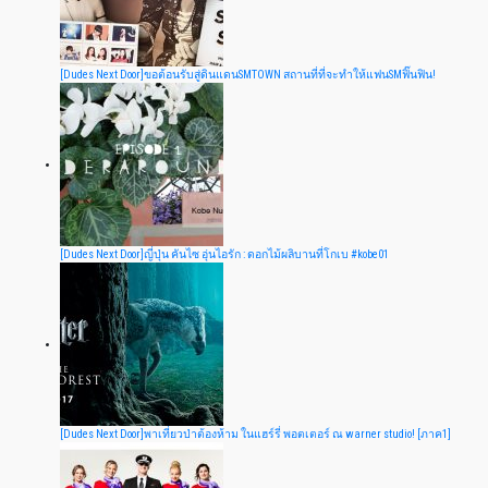
[Dudes Next Door]ขอต้อนรับสู่ดินแดนSMTOWN สถานที่ที่จะทำให้แฟนSMฟิ๊นฟิน!
[Dudes Next Door]ญี่ปุ่น คันไซ อุ่นไอรัก : ดอกไม้ผลิบานที่โกเบ #kobe01
[Dudes Next Door]พาเที่ยวป่าต้องห้าม ในแฮร์รี่ พอตเตอร์ ณ warner studio! [ภาค1]