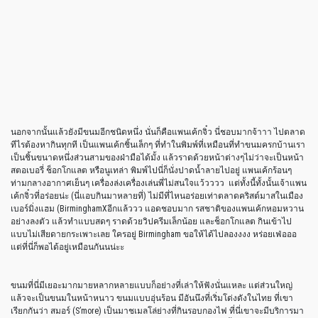
นอกจากนั้นแล้วยังมีขนมอีกชนิดหนึ่ง นั่นก็คือแพนเค้กจิ๋ว นี่ชอบมากจ้าาา ไปตลาด
ทีไรต้องหากินทุกที เป็นแพนเค้กชิ้นเล็กๆ ที่ทำในพิมพ์ที่เหมือนที่ทำขนมครกบ้านเรา
เป็นชิ้นขนาดหนึ่งส่วนสามของฝ่ามือได้มั้ง แล้วราดด้วยหน้าต่างๆไม่ว่าจะเป็นหน้า
สตอเบอรี่ ช็อกโกแลต หรือนูเทล่า พิมพ์ไปนี่ก็นั่งปาดน้ำลายไปอยู่ แพนเค้กร้อนๆ
ท่ามกลางอากาศเย็นๆ เครื่องล่งเครื่องเล่นพี่ไม่สนใจแว้วววว แต่ทั้งนี้ทั้งนั้นเจ้าแพน
เค้กจิ๋วที่อร่อยน่ะ (นี่แอบกินมาหลายที่) ไม่มีที่ไหนอร่อยเท่าตลาดคริสต์มาสในเมือง
เบอร์มิ่งแฮม (BirminghamXอีกแล้ววว แอดชอบมาก รสชาติของแพนเค้กหอมหวาน
อย่างลงตัว แล้วทำแบบสดๆ ราดด้วยวิปครีมเล็กน้อย และช็อกโกแลต กินเข้าไป
แบบไม่เสียดายกระเพาะเลย ใครอยู่ Birmingham ขอให้ได้ไปลองงงง หร่อยเฟ่อออ
แต่ที่นี่ก็พอได้อยู่เหมือนกันนน่ะะ
ขนมที่นี่มีเยอะมากมายหลากหลายแบบก็อย่างที่เล่าให้ฟังนั่นแหละ แต่ส่วนใหญ่
แล้วจะเป็นขนมในหน้าหนาว ขนมแบบอุ่นร้อน มีอันนึงที่เริ่มโด่งดังในไทย ที่เขา
เรียกกันว่า สมอร์ (S’more) เป็นมาชเมลโล่ย่างที่กินรอบกองไฟ ที่นี่เขาจะมีบริการมา