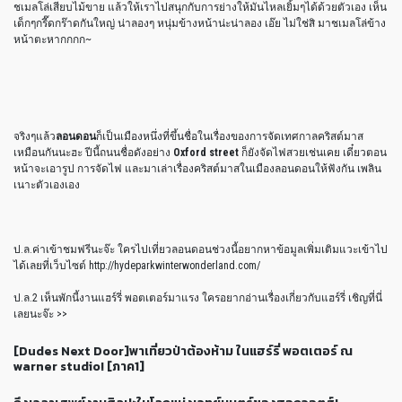
ชเมลโล่เสียบไม้ขาย แล้วให้เราไปสนุกกับการย่างให้มันไหลเยิ้มๆได้ด้วยตัวเอง เห็น
เด็กๆกรี๊ดกร๊าดกันใหญ่ น่าลองๆ หนุ่มข้างหน้าน่ะน่าลอง เอ๊ย ไม่ใช่สิ มาชเมลโล่ข้าง
หน้าตะหากกกก~
จริงๆแล้ว
ลอนดอน
ก็เป็นเมืองหนึ่งที่ขึ้นชื่อในเรื่องของการจัดเทศกาลคริสต์มาส
เหมือนกันนะฮะ ปีนี้ถนนชื่อดังอย่าง
Oxford street
ก็ยังจัดไฟสวยเช่นเคย เดี๋ยวตอน
หน้าจะเอารูป การจัดไฟ และมาเล่าเรื่องคริสต์มาสในเมืองลอนดอนให้ฟังกัน เพลิน
เนาะตัวเองเอง
ป.ล.ค่าเข้าชมฟรีนะจ๊ะ ใครไปเที่ยวลอนดอนช่วงนี้อยากหาข้อมูลเพิ่มเติมแวะเข้าไป
ได้เลยที่เว็บไซต์ http://hydeparkwinterwonderland.com/
ป.ล.2 เห็นพักนี้งานแฮร์รี่ พอตเตอร์มาแรง ใครอยากอ่านเรื่องเกี่ยวกับแฮร์รี่ เชิญที่นี่
เลยนะจ๊ะ >>
[Dudes Next Door]พาเที่ยวป่าต้องห้าม ในแฮร์รี่ พอตเตอร์ ณ
warner studio! [ภาค1]