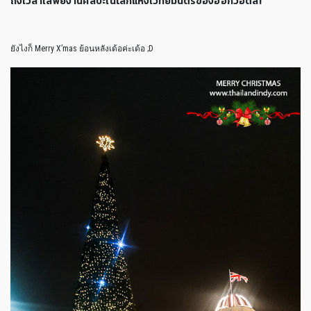
ถึงเวลาเสพย์งานศิลปะในโลกแห่งเวทย์มนตร์ของฮอกวอตส์!
ยังไงก็ Merry X’mas ย้อนหลังเด้อค่ะเด้อ ;D