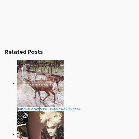
Related Posts
[Dudes next door]นาระ : ฝนตก กางร่ม ชมกวาง