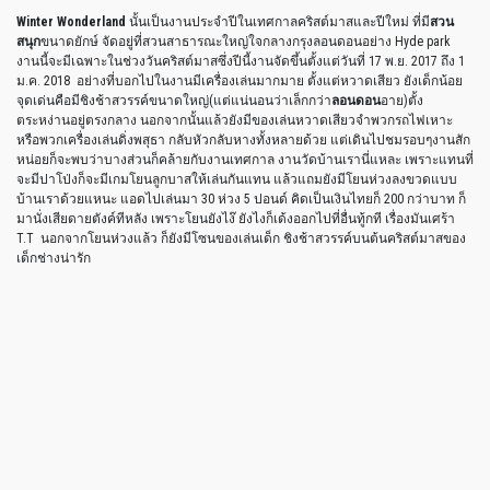
Winter Wonderland
นั้นเป็นงานประจำปีในเทศกาลคริสต์มาสและปีใหม่ ที่มี
สวน
สนุก
ขนาดยักษ์ จัดอยู่ที่สวนสาธารณะใหญ่ใจกลางกรุงลอนดอนอย่าง Hyde park
งานนี้จะมีเฉพาะในช่วงวันคริสต์มาสซึ่งปีนี้งานจัดขึ้นตั้งแต่วันที่ 17 พ.ย. 2017 ถึง 1
ม.ค. 2018 อย่างที่บอกไปในงานมีเครื่องเล่นมากมาย ตั้งแต่หวาดเสียว ยังเด็กน้อย
จุดเด่นคือมีชิงช้าสวรรค์ขนาดใหญ่(แต่แน่นอนว่าเล็กกว่า
ลอนดอน
อาย)ตั้ง
ตระหง่านอยู่ตรงกลาง นอกจากนั้นแล้วยังมีของเล่นหวาดเสียวจำพวกรถไฟเหาะ
หรือพวกเครื่องเล่นดิ่งพสุธา กลับหัวกลับหางทั้งหลายด้วย แต่เดินไปชมรอบๆงานสัก
หน่อยก็จะพบว่าบางส่วนก็คล้ายกับงานเทศกาล งานวัดบ้านเรานี่แหละ เพราะแทนที่
จะมีปาโป่งก็จะมีเกมโยนลูกบาสให้เล่นกันแทน แล้วแถมยังมีโยนห่วงลงขวดแบบ
บ้านเราด้วยแหนะ แอดไปเล่นมา 30 ห่วง 5 ปอนด์ คิดเป็นเงินไทยก็ 200 กว่าบาท ก็
มานั่งเสียดายตังค์ทีหลัง เพราะโยนยังไง๊ ยังไงก็เด้งออกไปที่อื่นทู้กที เรื่องมันเศร้า
T.T นอกจากโยนห่วงแล้ว ก็ยังมีโซนของเล่นเด็ก ชิงช้าสวรรค์บนต้นคริสต์มาสของ
เด็กช่างน่ารัก