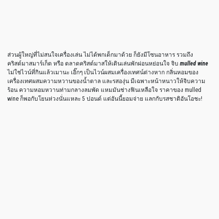
ส่วนผู้ใหญ่ที่ไม่สนใจเครื่องเล่น ไม่ได้พกเด็กมาด้วย ก็ยังมีโซนอาหาร รวมถึง
คริสต์มาสมาร์เก็ต หรือ ตลาดคริสต์มาสให้เดินเล่นพักผ่อนหย่อนใจ จิบ
mulled wine
ไม่ใช่ไวน์ที่กินแล้วเมานะ เอิ๊กๆ เป็นไวน์ผสมเครื่องเทศน์ต่างหาก กลิ่นหอมของ
เครื่องเทศผสมความหวานของน้ำตาล และรสองุ่น มีเฉพาะหน้าหนาวให้จิบความ
ร้อน ความหอมหวานท่ามกลางลมพัด แหมมันช่างฟินเหลือใจ ราคาของ mulled
wine ก็พอกับโยนห่วงนั่นแหละ 5 ปอนด์ แต่อันนี้ยอมจ่าย แลกกับรสชาติอันโอชะ!