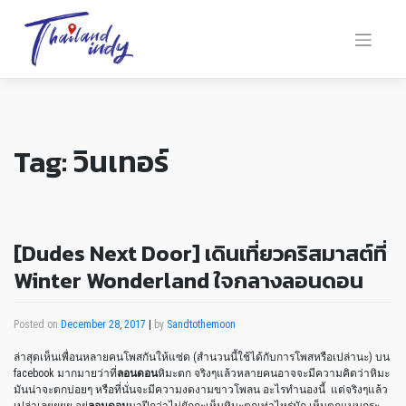
Tag:
วินเทอร์
[Dudes Next Door] เดินเที่ยวคริสมาสต์ที่
Winter Wonderland ใจกลางลอนดอน
Posted on
December 28, 2017
|
by
Sandtothemoon
ล่าสุดเห็นเพื่อนหลายคนโพสกันให้แซ่ด (สำนวนนี้ใช้ได้กับการโพสหรือเปล่านะ) บน
facebook มากมายว่าที่
ลอนดอน
หิมะตก จริงๆแล้วหลายคนอาจจะมีความคิดว่าหิมะ
มันน่าจะตกบ่อยๆ หรือที่นั่นจะมีความงดงามขาวโพลน อะไรทำนองนี้ แต่จริงๆแล้ว
เปล่าเลยยยย อยู่
ลอนดอน
มาปีกว่าไม่ยักกะเห็นหิมะตกเท่าไหร่นัก เห็นตกแบบกระ