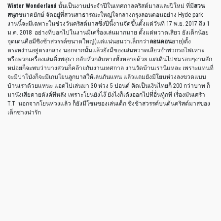
Winter Wonderland
นั้นเป็นงานประจำปีในเทศกาลคริสต์มาสและปีใหม่ ที่มี
สวน
สนุก
ขนาดยักษ์ จัดอยู่ที่สวนสาธารณะใหญ่ใจกลางกรุงลอนดอนอย่าง Hyde park
งานนี้จะมีเฉพาะในช่วงวันคริสต์มาสซึ่งปีนี้งานจัดขึ้นตั้งแต่วันที่ 17 พ.ย. 2017 ถึง 1
ม.ค. 2018 อย่างที่บอกไปในงานมีเครื่องเล่นมากมาย ตั้งแต่หวาดเสียว ยังเด็กน้อย
จุดเด่นคือมีชิงช้าสวรรค์ขนาดใหญ่(แต่แน่นอนว่าเล็กกว่า
ลอนดอน
อาย)ตั้ง
ตระหง่านอยู่ตรงกลาง นอกจากนั้นแล้วยังมีของเล่นหวาดเสียวจำพวกรถไฟเหาะ
หรือพวกเครื่องเล่นดิ่งพสุธา กลับหัวกลับหางทั้งหลายด้วย แต่เดินไปชมรอบๆงานสัก
หน่อยก็จะพบว่าบางส่วนก็คล้ายกับงานเทศกาล งานวัดบ้านเรานี่แหละ เพราะแทนที่
จะมีปาโป่งก็จะมีเกมโยนลูกบาสให้เล่นกันแทน แล้วแถมยังมีโยนห่วงลงขวดแบบ
บ้านเราด้วยแหนะ แอดไปเล่นมา 30 ห่วง 5 ปอนด์ คิดเป็นเงินไทยก็ 200 กว่าบาท ก็
มานั่งเสียดายตังค์ทีหลัง เพราะโยนยังไง๊ ยังไงก็เด้งออกไปที่อื่นทู้กที เรื่องมันเศร้า
T.T นอกจากโยนห่วงแล้ว ก็ยังมีโซนของเล่นเด็ก ชิงช้าสวรรค์บนต้นคริสต์มาสของ
เด็กช่างน่ารัก