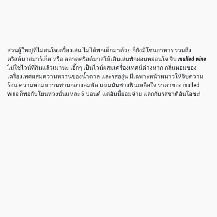
ส่วนผู้ใหญ่ที่ไม่สนใจเครื่องเล่น ไม่ได้พกเด็กมาด้วย ก็ยังมีโซนอาหาร รวมถึง
คริสต์มาสมาร์เก็ต หรือ ตลาดคริสต์มาสให้เดินเล่นพักผ่อนหย่อนใจ จิบ
mulled wine
ไม่ใช่ไวน์ที่กินแล้วเมานะ เอิ๊กๆ เป็นไวน์ผสมเครื่องเทศน์ต่างหาก กลิ่นหอมของ
เครื่องเทศผสมความหวานของน้ำตาล และรสองุ่น มีเฉพาะหน้าหนาวให้จิบความ
ร้อน ความหอมหวานท่ามกลางลมพัด แหมมันช่างฟินเหลือใจ ราคาของ mulled
wine ก็พอกับโยนห่วงนั่นแหละ 5 ปอนด์ แต่อันนี้ยอมจ่าย แลกกับรสชาติอันโอชะ!