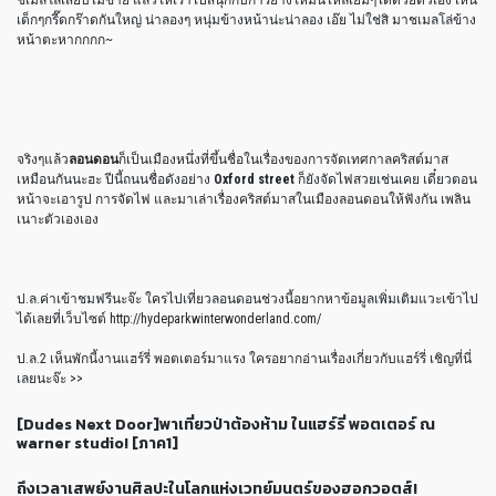
เด็กๆกรี๊ดกร๊าดกันใหญ่ น่าลองๆ หนุ่มข้างหน้าน่ะน่าลอง เอ๊ย ไม่ใช่สิ มาชเมลโล่ข้าง
หน้าตะหากกกก~
จริงๆแล้ว
ลอนดอน
ก็เป็นเมืองหนึ่งที่ขึ้นชื่อในเรื่องของการจัดเทศกาลคริสต์มาส
เหมือนกันนะฮะ ปีนี้ถนนชื่อดังอย่าง
Oxford street
ก็ยังจัดไฟสวยเช่นเคย เดี๋ยวตอน
หน้าจะเอารูป การจัดไฟ และมาเล่าเรื่องคริสต์มาสในเมืองลอนดอนให้ฟังกัน เพลิน
เนาะตัวเองเอง
ป.ล.ค่าเข้าชมฟรีนะจ๊ะ ใครไปเที่ยวลอนดอนช่วงนี้อยากหาข้อมูลเพิ่มเติมแวะเข้าไป
ได้เลยที่เว็บไซต์ http://hydeparkwinterwonderland.com/
ป.ล.2 เห็นพักนี้งานแฮร์รี่ พอตเตอร์มาแรง ใครอยากอ่านเรื่องเกี่ยวกับแฮร์รี่ เชิญที่นี่
เลยนะจ๊ะ >>
[Dudes Next Door]พาเที่ยวป่าต้องห้าม ในแฮร์รี่ พอตเตอร์ ณ
warner studio! [ภาค1]
ถึงเวลาเสพย์งานศิลปะในโลกแห่งเวทย์มนตร์ของฮอกวอตส์!