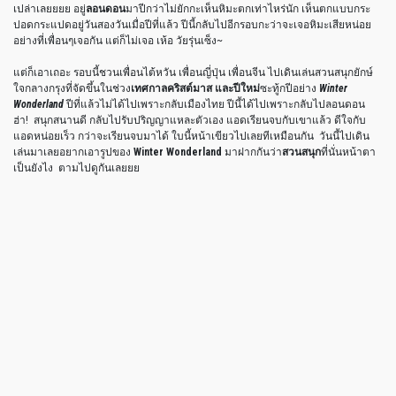
เปล่าเลยยยย อยู่
ลอนดอน
มาปีกว่าไม่ยักกะเห็นหิมะตกเท่าไหร่นัก เห็นตกแบบกระ
ปอดกระแปดอยู่วันสองวันเมื่อปีที่แล้ว ปีนี้กลับไปอีกรอบกะว่าจะเจอหิมะเสียหน่อย
อย่างที่เพื่อนๆเจอกัน แต่ก็ไม่เจอ เห้อ วัยรุ่นเซ็ง~
แต่ก็เอาเถอะ รอบนี้ชวนเพื่อนไต้หวัน เพื่อนญี่ปุ่น เพื่อนจีน ไปเดินเล่นสวนสนุกยักษ์
ใจกลางกรุงที่จัดขึ้นในช่วง
เทศกาลคริสต์มาส และปีใหม่
ซะทู้กปีอย่าง
Winter
Wonderland
ปีที่แล้วไม่ได้ไปเพราะกลับเมืองไทย ปีนี้ได้ไปเพราะกลับไปลอนดอน
ฮ่า! สนุกสนานดี กลับไปรับปริญญาแหละตัวเอง แอดเรียนจบกับเขาแล้ว ดีใจกับ
แอดหน่อยเร็ว กว่าจะเรียนจบมาได้ ใบนี้หน้าเขียวไปเลยทีเหมือนกัน วันนี้ไปเดิน
เล่นมาเลยอยากเอารูปของ
Winter Wonderland
มาฝากกันว่า
สวนสนุก
ที่นั่นหน้าตา
เป็นยังไง ตามไปดูกันเลยยย