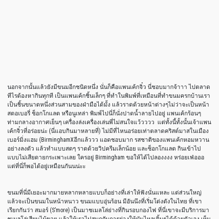
นอกจากนั้นแล้วยังมีขนมอีกชนิดหนึ่ง นั่นก็คือแพนเค้กจิ๋ว นี่ชอบมากจ้าาา ไปตลาด
ทีไรต้องหากินทุกที เป็นแพนเค้กชิ้นเล็กๆ ที่ทำในพิมพ์ที่เหมือนที่ทำขนมครกบ้านเรา
เป็นชิ้นขนาดหนึ่งส่วนสามของฝ่ามือได้มั้ง แล้วราดด้วยหน้าต่างๆไม่ว่าจะเป็นหน้า
สตอเบอรี่ ช็อกโกแลต หรือนูเทล่า พิมพ์ไปนี่ก็นั่งปาดน้ำลายไปอยู่ แพนเค้กร้อนๆ
ท่ามกลางอากาศเย็นๆ เครื่องล่งเครื่องเล่นพี่ไม่สนใจแว้วววว แต่ทั้งนี้ทั้งนั้นเจ้าแพน
เค้กจิ๋วที่อร่อยน่ะ (นี่แอบกินมาหลายที่) ไม่มีที่ไหนอร่อยเท่าตลาดคริสต์มาสในเมือง
เบอร์มิ่งแฮม (BirminghamXอีกแล้ววว แอดชอบมาก รสชาติของแพนเค้กหอมหวาน
อย่างลงตัว แล้วทำแบบสดๆ ราดด้วยวิปครีมเล็กน้อย และช็อกโกแลต กินเข้าไป
แบบไม่เสียดายกระเพาะเลย ใครอยู่ Birmingham ขอให้ได้ไปลองงงง หร่อยเฟ่อออ
แต่ที่นี่ก็พอได้อยู่เหมือนกันนน่ะะ
ขนมที่นี่มีเยอะมากมายหลากหลายแบบก็อย่างที่เล่าให้ฟังนั่นแหละ แต่ส่วนใหญ่
แล้วจะเป็นขนมในหน้าหนาว ขนมแบบอุ่นร้อน มีอันนึงที่เริ่มโด่งดังในไทย ที่เขา
เรียกกันว่า สมอร์ (S’more) เป็นมาชเมลโล่ย่างที่กินรอบกองไฟ ที่นี่เขาจะมีบริการมา
ชเมลโล่เสียบไม้ขาย แล้วให้เราไปสนุกกับการย่างให้มันไหลเยิ้มๆได้ด้วยตัวเอง เห็น