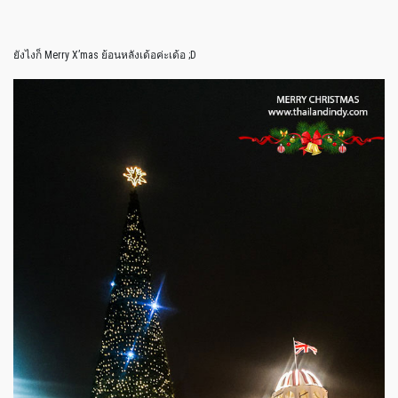
ยังไงก็ Merry X’mas ย้อนหลังเด้อค่ะเด้อ ;D