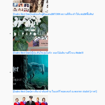
[Dudes Next Door]ขอต้อนรับสู่ดินแดนSMTOWN สถานที่ที่จะทำให้แฟนSMฟิ๊นฟิน!
[Dudes Next Door]ญี่ปุ่น คันไซ อุ่นไอรัก : ดอกไม้ผลิบานที่โกเบ #kobe01
[Dudes Next Door]พาเที่ยวป่าต้องห้าม ในแฮร์รี่ พอตเตอร์ ณ warner studio! [ภาค1]