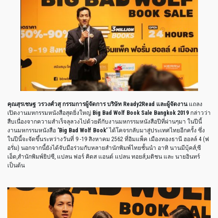
คุณสุรเชษฐ วรวงศ์วสุ กรรมการผู้จัดการ บริษัท
Ready2Read และผู้จัดงาน
แถลง
เปิดงานมหกรรมหนังสือสุดยิ่งใหญ่
Big Bad Wolf Book Sale Bangkok 2019
กล่าวว่า
สืบเนื่องจากความสำเร็จลุลวงไปด้วยดีกับงานมหกรรมหนังสือปีที่ผ่านๆมา ในปีนี้
งานมหกรรมหนังสือ
‘Big Bad Wolf Book’
ได้โคจรกลับมาสู่ประเทศไทยอีกครั้ง ซึ่ง
ในปีนี้จะจัดขึ้นระหว่างวันที่ 9 -19 สิงหาคม 2562 ที่อิมแพ็ค เมืองทองธานี ฮอลล์ 4 (ฟ
อรั่ม) นอกจากนี้ยังได้จับมือร่วมกับหลายสำนักพิมพ์ไทยชั้นนำ อาทิ นานมีบุ้คส์,ซี
เอ็ด,สำนักพิมพ์ยิปซี, แปลน ฟอร์ คิดส แอนต์ แปลน ทอยส์,มติชน และ นายอินทร์
เป็นต้น