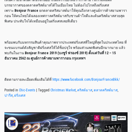
บรรยากาศของตลาดคริสต์มาสได้ในเมืองไทย ไม่ต้องไปไกลถึงฝรั่งเศส
เพราะ
Bonjour France
ยกตลาดคริสมาสต์มาให้คุณถึงกลางศูนย์การค้าสยามพารา
กอน ให้คนไทยได้ฉลองเทศกาลคริสต์มาสกับซานต้าใจดีและต้นคริสต์มาสสวยสุด
พิเศษ ประทับใจได้เหมือนอยู่ในฝรั่งเศสเลยทีเดียว
พร้อมพบกับมหกรรมสินค้าคุณภาพจากประเทศฝรั่งเศสที่ใหญ่ที่สุดในประเทศไทย ที่
จะขนแบรนด์ดังสัญชาติฝรั่งเศสให้ได้ช็อปจุใจ พร้อมส่วนลดพิเศษอีกมากมาย แล้ว
พบกันในงาน
Bonjour France 2019 (บงชูร์ ฟรองซ์ 2019) ตั้งแต่วันที่ 12 – 15
ธันวาคม 2562 ณ ศูนย์การค้าสยามพารากอน กรุงเทพฯ
ติดตามรายละเอียดเพิ่มเติมได้ที่
https://www.facebook.com/BonjourFranceBkk/
Posted in
Chic-Events
|
Tagged
Christmas Market
,
คริสต์มาส
,
ตลาดคริสต์มาส
,
ปารีส
,
ฝรั่งเศส