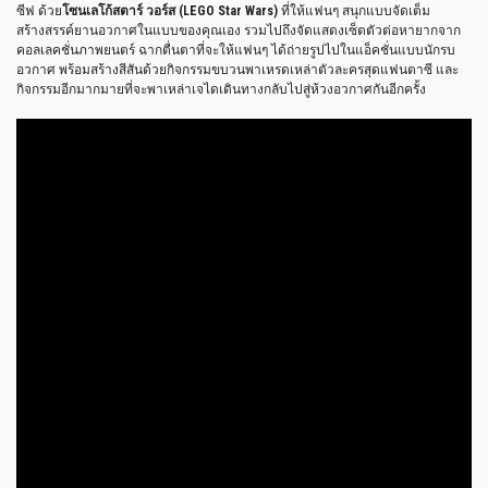
ซีฟ ด้วย
โซนเลโก้สตาร์ วอร์ส (LEGO Star Wars)
ที่ให้แฟนๆ สนุกแบบจัดเต็ม
สร้างสรรค์ยานอวกาศในแบบของคุณเอง รวมไปถึงจัดแสดงเซ็ตตัวต่อหายากจาก
คอลเลคชั่นภาพยนตร์ ฉากตื่นตาที่จะให้แฟนๆ ได้ถ่ายรูปไปในแอ็คชั่นแบบนักรบ
อวกาศ พร้อมสร้างสีสันด้วยกิจกรรมขบวนพาเหรดเหล่าตัวละครสุดแฟนตาซี และ
กิจกรรมอีกมากมายที่จะพาเหล่าเจไดเดินทางกลับไปสู่ห้วงอวกาศกันอีกครั้ง