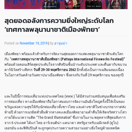
สุดยอดอลังการความยิ่งใหญ่ระดับโลก
‘เทศกาลพลุนานาชาติเมืองพัทยา’
Posted on
November 19, 2019
|
by
อาจุมม่า
เมืองพัทยา พร้อมแล้วสำหรับการจัดงานสุดยอดการแสดงพลุนานาชาติระดับโลก
กับ “
เทศกาลพลุนานาชาติเมืองพัทยา
(Pattaya International Fireworks Festival)”
พร้อมด้วยคอนเสิร์ตสุดประทับใจจากศิลปินชั้นนำระดับประเทศ และตื่นตากับขบวน
คาร์นิวัลสร้างสีสรร
วันที่
29-30 พฤศจิกายน 2562
อีกทั้งยังเป็นการเฉลิมฉลองเนื่อง
ในโอกาสวันคล้ายวันสถาปนาเมืองพัทยา ซึ่งตรงกับวันที่ 29 พฤศจิกายน ของทุกปี
และในปีนี้การท่องเที่ยวแห่งประเทศไทย (ททท.) ได้มีส่วนร่วมสนับสนุนเพื่อส่งเสริม
การท่องเที่ยว ทางเมืองพัทยาถือโอกาสมอบการจัดงานอันยิ่งใหญ่ครั้งนี้ให้เป็นของ
ขวัญแห่งความสุขให้กับนักท่องเที่ยวทั้งชาวไทย และต่างชาติในช่วงบรรยากาศส่ง
ท้ายปี ด้วยการเนรมิตทั่วผืนฟ้ากลางทะเลเมืองพัทยายามค่ำคืนให้เจิดจรัสสว่างไสว
ภายใต้แนวความคิด “The Grand Illumination” ซึ่งภายในงาน พลุหลากสีสุดอลังการ
จาก 6 ประเทศ ได้แก่ ไทย อาร์เจนติน่า แคนาดา สหรัฐอาหรับเอมิเรตส์ (ดูไบ)
เยอรมัน และฟิลิปปินส์ จะถูกจุดประกายความสวยงามอย่างยิ่งใหญ่ด้วยเทคนิค