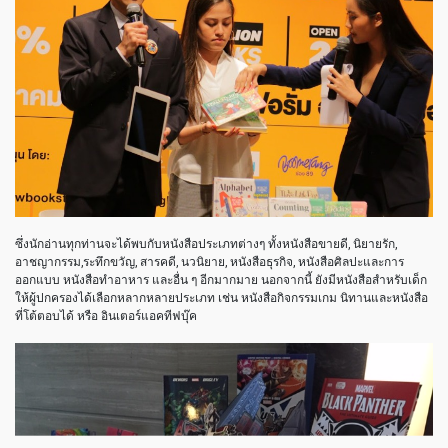
ซึ่งนักอ่านทุกท่านจะได้พบกับหนังสือประเภทต่างๆ ทั้งหนังสือขายดี, นิยายรัก,
อาชญากรรม,ระทึกขวัญ, สารคดี, นวนิยาย, หนังสือธุรกิจ, หนังสือศิลปะและการ
ออกแบบ หนังสือทำอาหาร และอื่น ๆ อีกมากมาย นอกจากนี้ ยังมีหนังสือสำหรับเด็ก
ให้ผู้ปกครองได้เลือกหลากหลายประเภท เช่น หนังสือกิจกรรมเกม นิทานและหนังสือ
ที่โต้ตอบได้ หรือ อินเตอร์แอคทีฟบุ๊ค