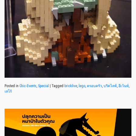
Posted in
Chic-Events
,
Special
|
Tagged
bricklive
,
lego
,
ครอบครัว
,
บริคไลฟ์
,
อีเว้นท์
,
เลโก้