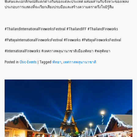
พิเศษและเอกลักษณ์ที่แตกต่างกันของแต่ละประเทศ ผสมผสานกับจังหวะของเพลง
ประกอบการแสดงที่จะเรียกเสียงปรบมือและสร้างความตราตรึงใจมิรู้ลืม
#ThailandInternationalFireworksFestival #ThailandIFF #ThailandFireworks
#PattayaInternationalFireworksFestival #Fireworks #PattayaFireworksFestival
#InternationalFireworks #เทศกาลพลุนานาชาติเมืองพัทยา #พลุพัทยา
Posted in
Chic-Events
|
Tagged
พัทยา
,
เทศกาลพลุนานาชาติ