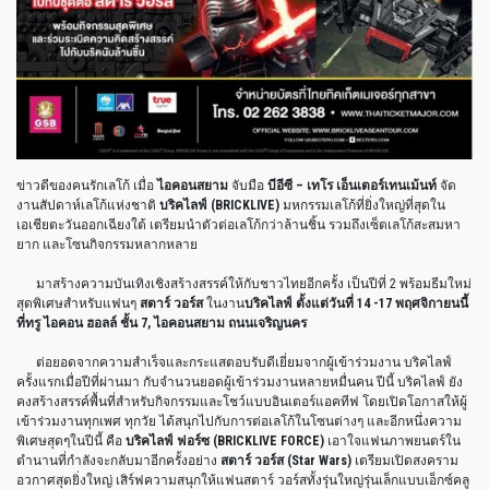
ข่าวดีของคนรักเลโก้ เมื่อ
ไอคอนสยาม
จับมือ
บีอีซี – เทโร เอ็นเตอร์เทนเม้นท์
จัด
งานสัปดาห์เลโก้แห่งชาติ
บริคไลฟ์ (BRICKLIVE)
มหกรรมเลโก้ที่ยิ่งใหญ่ที่สุดใน
เอเชียตะวันออกเฉียงใต้ เตรียมนำตัวต่อเลโก้กว่าล้านชิ้น รวมถึงเซ็ตเลโก้สะสมหา
ยาก และโซนกิจกรรมหลากหลาย
มาสร้างความบันเทิงเชิงสร้างสรรค์ให้กับชาวไทยอีกครั้ง เป็นปีที่ 2 พร้อมธีมใหม่
สุดพิเศษสำหรับแฟนๆ
สตาร์ วอร์ส
ในงาน
บริคไลฟ์ ตั้งแต่วันที่ 14 -17 พฤศจิกายนนี้
ที่ทรู ไอคอน ฮอลล์ ชั้น 7, ไอคอนสยาม ถนนเจริญนคร
ต่อยอดจากความสำเร็จและกระแสตอบรับดีเยี่ยมจากผู้เข้าร่วมงาน บริคไลฟ์
ครั้งแรกเมื่อปีที่ผ่านมา กับจำนวนยอดผู้เข้าร่วมงานหลายหมื่นคน ปีนี้ บริคไลฟ์ ยัง
คงสร้างสรรค์พื้นที่สำหรับกิจกรรมและโชว์แบบอินเตอร์แอคทีฟ โดยเปิดโอกาสให้ผู้
เข้าร่วมงานทุกเพศ ทุกวัย ได้สนุกไปกับการต่อเลโก้ในโซนต่างๆ และอีกหนึ่งความ
พิเศษสุดๆในปีนี้ คือ
บริคไลฟ์ ฟอร์ซ (BRICKLIVE FORCE)
เอาใจแฟนภาพยนตร์ใน
ตำนานที่กำลังจะกลับมาอีกครั้งอย่าง
สตาร์ วอร์ส (Star Wars)
เตรียมเปิดสงคราม
อวกาศสุดยิ่งใหญ่ เสิร์ฟความสนุกให้แฟนสตาร์ วอร์สทั้งรุ่นใหญ่รุ่นเล็กแบบเอ็กซ์คลู