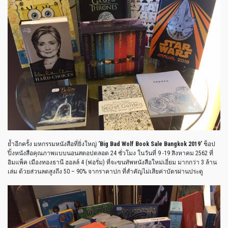
ย้ำอีกครั้ง มหกรรมหนังสือที่ยิ่งใหญ่
‘Big Bad Wolf Book Sale Bangkok 2019’
ช็อป
ปิ้งหนังสือคุณภาพแบบนอนสตอปตลอด 24 ชั่วโมง ในวันที่ 9 -19 สิงหาคม 2562 ที่
อิมแพ็ค เมืองทองธานี ฮอลล์ 4 (ฟอรั่ม) ที่จะขนทัพหนังสือใหม่เอี่ยม มากกว่า 3 ล้าน
เล่ม ด้วยส่วนลดสูงถึง 50 – 90% จากราคาปก ที่สำคัญไม่เสียค่าบัตรผ่านประตู