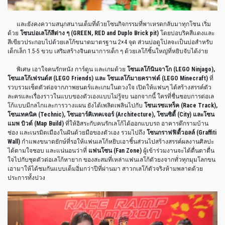
และยังคงความสนุกสนานเต็มที่ด้วยโซนกิจกรรมที่พาเหรดกลับมาทุกโซน เริ่ม
ด้วย
โซนบ่อเลโก้สีต่าง ๆ (GREEN, RED and Duplo Brick pit)
โดยบ่อบริคสีแดงและ
สีเขียวประกอบไปด้วยเลโก้ขนาดมาตรฐาน 2×4 จุด ส่วนบ่อดูโปลจะเป็นบ่อสำหรับ
เด็กเล็ก 1.5-5 ขวบ เสริมสร้างจินตนาการเด็ก ๆ ด้วยเลโก้ชิ้นใหญ่ที่หยิบจับได้ง่าย
พิเศษ เอาใจคนรักหนัง การ์ตูน และเกมด้วย
โซนเลโก้นินจาโก (LEGO Ninjago),
โซนเลโก้เฟรนด์ส (LEGO Friends) และ โซนเลโก้มายคราฟต์ (LEGO Minecraft)
ที่
รวบรวมเซ็ตตัวต่อจากภาพยนตร์และเกมในดวงใจ เปิดให้แฟนๆ ได้สร้างสรรค์ตัว
ละครและเรื่องราวในแบบของตัวเองแบบไม่รู้จบ นอกจากนี้ ใครที่ชื่นชอบการต่อเล
โก้แบบมีกลไกและการวางแผน ยังได้เพลิดเพลินไปกับ
โซนเรซแทร็ค (Race Track),
โซนเทคนิค (Technic), โซนอาร์คิเทคเจอร์ (Architecture), โซนซิตี้ (City) และโซน
แมพ บิวด์ (Map Build)
ที่ให้อิสระกับคนรักเลโก้ได้ออกแบบรถ อาคารตึกรามบ้าน
ช่อง และเนรมิตเมืองในฝันด้วยมือของตัวเอง รวมไปถึง
โซนกราฟฟิตี้วอลล์ (Graffiti
Wall)
กำแพงขนาดยักษ์ที่รอให้แฟนเลโก้หยิบเอาชิ้นส่วนไปสร้างสรรค์ผลงานศิลปะ
ได้ตามใจชอบ และแน่นอนว่าที่
แฟนโซน (Fan Zone)
ผู้เข้าร่วมงานจะได้ตื่นตาตื่น
ใจไปกับชุดตัวต่อเลโก้หายาก ของสะสมที่เหล่าแฟนเลโก้ตัวยงจากทั่วทุกมุมโลกขน
เอามาให้ได้ชมกันแบบเต็มอิ่มกว่าปีที่ผ่านมา สาวกเลโก้ตัวจริงห้ามพลาดด้วย
ประการทั้งปวง