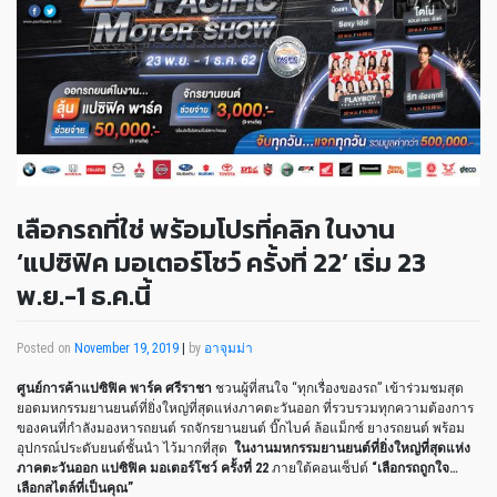
เลือกรถที่ใช่ พร้อมโปรที่คลิก ในงาน
‘แปซิฟิค มอเตอร์โชว์ ครั้งที่ 22’ เริ่ม 23
พ.ย.-1 ธ.ค.นี้
Posted on
November 19, 2019
|
by
อาจุมม่า
ศูนย์การค้าแปซิฟิค พาร์ค ศรีราชา
ชวนผู้ที่สนใจ “ทุกเรื่องของรถ” เข้าร่วมชมสุด
ยอดมหกรรมยานยนต์ที่ยิ่งใหญ่ที่สุดแห่งภาคตะวันออก ที่รวบรวมทุกความต้องการ
ของคนที่กำลังมองหารถยนต์ รถจักรยานยนต์ บิ๊กไบค์ ล้อแม็กซ์ ยางรถยนต์ พร้อม
อุปกรณ์ประดับยนต์ชั้นนำ ไว้มากที่สุด
ในงานมหกรรมยานยนต์ที่ยิ่งใหญ่ที่สุดแห่ง
ภาคตะวันออก แปซิฟิค มอเตอร์โชว์ ครั้งที่ 22
ภายใต้คอนเซ็ปต์
“เลือกรถถูกใจ…
เลือกสไตล์ที่เป็นคุณ”