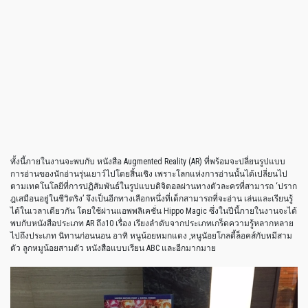
ทั้งนี้ภายในงานจะพบกับ หนังสือ Augmented Reality (AR) ที่พร้อมจะปลี่ยนรูปแบบ
การอ่านของนักอ่านรุ่นเยาว์ไปโดยสิ้นเชิง เพราะโลกแห่งการอ่านนั้นได้เปลี่ยนไป
ตามเทคโนโลยีที่การปฏิสัมพันธ์ในรูปแบบดิจิตอลผ่านทางตัวละครที่สามารถ ‘ปราก
ฎเสมือนอยู่ในชีวิตริง’ จึงเป็นอีกทางเลือกหนึ่งที่เด็กสามารถที่จะอ่าน เล่นและเรียนรู้
ได้ในเวลาเดียวกัน โดยใช้ผ่านแอพพลิเคชั่น Hippo Magic ซึ่งในปีนี้ภายในงานจะได้
พบกับหนังสือประเภท AR ถึง10 เรื่อง เรียงลำดับจากประเภทเกร็ดความรู้หลากหลาย
ไปถึงประเภท นิทานก่อนนอน อาทิ หนูน้อยหมกแดง ,หนูนัอยโกลดี้ล็อคส์กับหมีสาม
ตัว ลูกหมูน้อยสามตัว หนังสือแบบเรียน ABC และอีกมากมาย