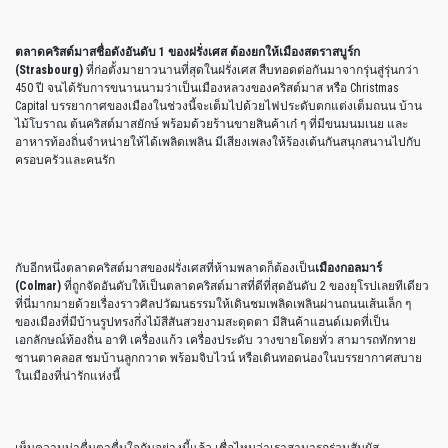
ตลาดคริสต์มาสชื่อดังอันดับ 1 ของฝรั่งเศส ต้องยกให้เมืองสตราสบูร์ก
(Strasbourg)
ที่ก่อตั้งมายาวนานที่สุดในฝรั่งเศส สืบทอดต่อกันมาจากรุ่นสู่รุ่นกว่า
450 ปี จนได้รับการขนานนามว่าเป็นเมืองหลวงของคริสต์มาส หรือ Christmas
Capital บรรยากาศของเมืองในช่วงนี้จะเต็มไปด้วยไฟประดับตกแต่งเต็มถนน บ้าน
ไม้โบราณ ต้นคริสต์มาสยักษ์ พร้อมด้วยร้านขายสินค้าเก๋ ๆ ที่มีขนมนมเนย และ
อาหารท้องถิ่นจำหน่ายให้ได้เพลิดเพลิน มีเสียงเพลงให้ร้องเต้นกันสนุกสนานไปกับ
ครอบครัวและคนรัก
กับอีกหนึ่งตลาดคริสต์มาสของฝรั่งเศสที่ห้ามพลาดก็ต้องเป็น
เมืองกอลมาร์
(Colmar)
ที่ถูกจัดอันดับให้เป็นตลาดคริสต์มาสที่ดีที่สุดอันดับ 2 ของยุโรปเลยทีเดียว
ที่นี่มากมายด้วยเรื่องราวศิลปวัฒนธรรมให้เดินชมเพลิดเพลินผ่านถนนเส้นเล็ก ๆ
ของเมืองที่มีบ้านรูปทรงกึ่งไม้สีสันสวยงามสะดุดตา มีสินค้าแฮนด์เมดที่เป็น
เอกลักษณ์ท้องถิ่น อาทิ เครื่องแก้ว เครื่องประดับ วางขายโดยทั่ว สามารถทักทาย
ซานตาคลอส ชมบ้านลูกกวาด พร้อมจิบไวน์ หรือเดินทอดน่องในบรรยากาศสบาย
ในเมืองที่น่ารักแห่งนี้
เห็นความน่าตื่นตาตื่นใจกันอย่างนี้แล้ว เชื่อไหมว่าเราสามารถร่วมสัมผัส