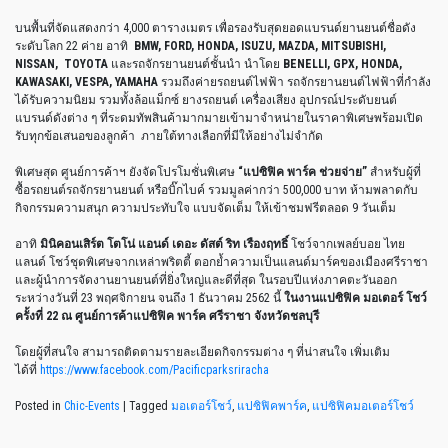
บนพื้นที่จัดแสดงกว่า 4,000 ตารางเมตร เพื่อรองรับสุดยอดแบรนด์ยานยนต์ชื่อดัง
ระดับโลก 22 ค่าย อาทิ
BMW, FORD, HONDA, ISUZU, MAZDA, MITSUBISHI,
NISSAN, TOYOTA
และรถจักรยานยนต์ชั้นนำ นำโดย
BENELLI, GPX, HONDA,
KAWASAKI, VESPA, YAMAHA
รวมถึงค่ายรถยนต์ไฟฟ้า รถจักรยานยนต์ไฟฟ้าที่กำลัง
ได้รับความนิยม รวมทั้งล้อแม็กซ์ ยางรถยนต์ เครื่องเสียง อุปกรณ์ประดับยนต์
แบรนด์ดังต่าง ๆ ที่ระดมทัพสินค้ามากมายเข้ามาจำหน่ายในราคาพิเศษพร้อมเปิด
รับทุกข้อเสนอของลูกค้า ภายใต้ทางเลือกที่มีให้อย่างไม่จำกัด
พิเศษสุด ศูนย์การค้าฯ ยังจัดโปรโมชั่นพิเศษ
“แปซิฟิค พาร์ค ช่วยจ่าย”
สำหรับผู้ที่
ซื้อรถยนต์รถจักรยานยนต์ หรือบิ๊กไบค์ รวมมูลค่ากว่า 500,000 บาท ห้ามพลาดกับ
กิจกรรมความสนุก ความประทับใจ แบบจัดเต็ม ให้เข้าชมฟรีตลอด 9 วันเต็ม
อาทิ
มินิคอนเสิร์ต โตโน่ แอนด์ เดอะ ดัสต์ ริท เรืองฤทธิ์
โชว์จากเพลย์บอย ไทย
แลนด์ โชว์ชุดพิเศษจากเหล่าพริตตี้ ตอกย้ำความเป็นแลนด์มาร์คของเมืองศรีราชา
และผู้นำการจัดงานยานยนต์ที่ยิ่งใหญ่และดีที่สุด ในรอบปีแห่งภาคตะวันออก
ระหว่างวันที่ 23 พฤศจิกายน จนถึง 1 ธันวาคม 2562 นี้
ในงานแปซิฟิค มอเตอร์ โชว์
ครั้งที่ 22
ณ ศูนย์การค้าแปซิฟิค พาร์ค ศรีราชา จังหวัดชลบุรี
โดยผู้ที่สนใจ สามารถติดตามรายละเอียดกิจกรรมต่าง ๆ ที่น่าสนใจ เพิ่มเติม
ได้ที่
https://www.facebook.com/Pacificparksriracha
Posted in
Chic-Events
|
Tagged
มอเตอร์โชว์
,
แปซิฟิคพาร์ค
,
แปซิฟิคมอเตอร์โชว์