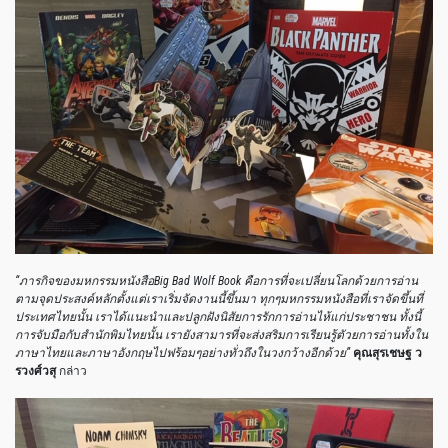
“ภารกิจของมหกรรมหนังสือ
Big Bad Wolf Book คือการที่จะเปลี่ยนโลกด้วยการอ่าน
ตามจุดประสงค์หลักตั้งแต่เราเริ่มจัดงานนี้ขึ้นมา ทุกๆมหกรรมหนังสือที่เราจัดขึ้นที่
ประเทศไทยนั้น เราได้แนะนำและปลูกฝังนิสัยการรักการอ่านไห้แก่ประชาชน ทั้งนี้
การจับมือกับสำนักพิมไทยนั้น เรายังสามารที่จะส่งสริมการเรียนรู้ตัวยการอ่านทั้งใน
ภาษาไทยและภาษาอังกฤษไปฟร้อมๆอย่างทั่วถึงในวงกว้างอีกด้วย”
คุณสุรเชษฐ ว
รวงศ์วสุ
กล่าว