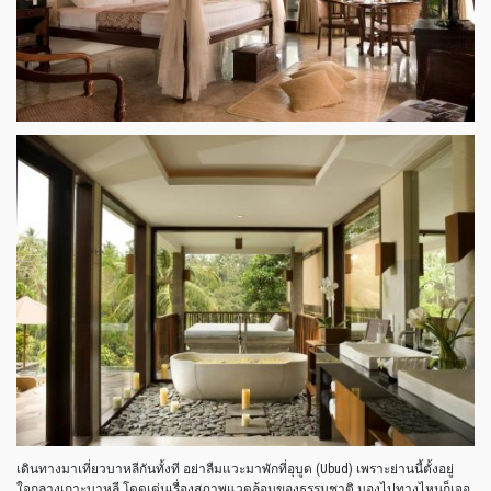
เดินทางมาเที่ยวบาหลีกันทั้งที อย่าลืมแวะมาพักที่อุบูด (Ubud) เพราะย่านนี้ตั้งอยู่
ใจกลางเกาะบาหลี โดดเด่นเรื่องสภาพแวดล้อมของธรรมชาติ มองไปทางไหนก็เจอ