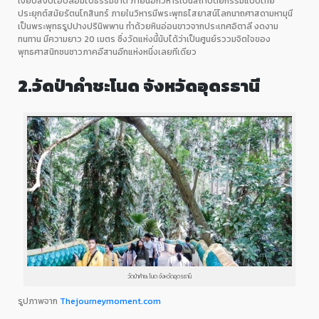
เงียบสงบโอบล้อมไปธรรมชาติ ภายนอกวิหารเป็นสถาปัตยกรรมแบบไทย
ประยุกต์สมัยรัตนโกสินทร์ ภายในวิหารมีพระพุทธไสยาสน์โลกนาถศาสดามหามุนี
เป็นพระพุทธรูปปางปรินิพพาน ทำด้วยหินอ่อนขาวจากประเทศอิตาลี งดงาม
ทนทาน มีความยาว
20
เมตร ซึ่งวัดแห่งนี้นับได้ว่าเป็นศูนย์รววมจิตใจของ
พุทธศาสนิกชนชาวภาคอีสานอีกแห่งหนึ่งเลยทีเดียว
2.
วัดป่าคำชะโนด
จังหวัดอุดรธานี
วัดป่าคำชะโนด จังหวัดอุดรธานี
รูปภาพจาก
Thejourneymoment.com