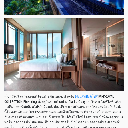
เก็บไว้ในลิสต์โรงแรมดีไซน์สวยกันได้เลย สำหรับ
โรงแรมสิงคโปร์
PARKROYAL
COLLECTION Pickering ตั้งอยู่ในย่านดังอย่าง Clarke Quay เอาใจสายไนท์ไลฟ์ หรือ
คนที่มองหาที่พักสิงคโปร์ใกล้แหล่งท่องเที่ยว และเดินทางง่าย โรงแรมสิงคโปร์แห่ง
นี้โดดเด่นทั้งสถาปัตยกรรมด้านนอก และด้านในอาคาร ตัวอาคารมีการผสมผสาน
กันระหว่างทั้งลายเส้น ผสมรวมกับความโมเดิร์น ไฮไลท์คือสระว่ายน้ำที่ตั้งอยู่ชั้นบน
ทำให้เวลาว่ายน้ำไปจะมองเห็นวิวเมืองสิงคโปร์ไปได้ด้วย นอกจากนั้นละแวกที่ตั้ง
ของโรงแรมยังอยู่ใกล้กับร้านอาหาร คาเฟ่ หรือแม้แต่จะเดินทางด้วยการขนส่ง