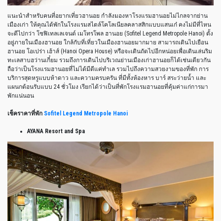
แนะนำสำหรับคนที่อยากเที่ยวฮานอย กำลังมองหาโรงแรมฮานอยไม่ไกลจากย่าน
เมืองเก่า ให้คุณได้พักในโรงแรมสไตล์โคโลเนียลคลาสสิกแบบแสนเก๋ คงไม่มีที่ไหน
จะดีไปกว่า โซฟิเทลเลเจนด์ เมโทรโพล ฮานอย (Sofitel Legend Metropole Hanoi) ตั้ง
อยู่ภายในเมืองฮานอย ใกล้กับที่เที่ยวในเมืองฮานอยมากมาย สามารถเดินไปเยือน
ฮานอย โอเปร่า เฮ้าส์ (Hanoi Opera House) หรือจะเดินถัดไปอีกหน่อยเพื่อเดินเล่นริม
ทะเลสาบฮว่านเกี๋ยม รวมถึงการเดินไปบริเวณย่านเมืองเก่าฮานอยก็ได้เช่นเดียวกัน
ถือว่าเป็นโรงแรมฮานอยที่ไม่ได้มีดีแค่ทำเล รวมไปถึงความสวยงามของที่พัก การ
บริการสุดหรูแบบห้าดาว และความครบครัน ที่มีทั้งห้องหาร บาร์ สระว่ายน้ำ และ
แผนกต้อนรับแบบ 24 ชั่วโมง เรียกได้ว่าเป็นที่พักโรงแรมฮานอยที่คุ้มค่าแก่การมา
พักแน่นอน
เช็คราคาที่พัก
Sofitel Legend Metropole Hanoi
AYANA Resort and Spa