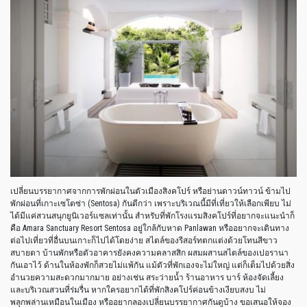
เปลี่ยนบรรยากาศจากการพักผ่อนในตัวเมืองสิงคโปร์ หรือย่านดาวน์ทาวน์ ข้ามไป
พักผ่อนที่เกาะเซโตซ่า (Sentosa) กันดีกว่า เพราะบริเวณนี้มีที่เที่ยวให้เลือกเพียบ ไม่
ได้มีแค่สวนสนุกยูนิเวอร์แซลเท่านั้น สำหรับที่พักโรงแรมสิงคโปร์ที่อยากจะแนะนำก็
คือ Amara Sanctuary Resort Sentosa อยู่ใกล้กับหาด Panlawan หรืออยากจะเดินทาง
ต่อไปเที่ยวที่อื่นบนเกาะก็ไปได้โดยง่าย สไตล์ของรีสอร์ทตกแต่งด้วยโทนสีขาว
สบายตา บ้านพักหรือตัวอาคารยังคงความคลาสสิก ผสมผสานสไตล์ของเปอรานา
กันเอาไว้ ด้านในห้องพักก็สวยไม่แพ้กัน แม้ตัวที่พักเองจะไม่ใหญ่ แต่ก็เต็มไปด้วยสิ่ง
อำนวยความสะดวกมากมาย อย่างเช่น สระว่ายน้ำ ร้านอาหาร บาร์ ห้องจัดเลี้ยง
และบริเวณสวนที่ร่มรื่น หากใครอยากได้ที่พักสิงคโปร์ค่อนข้างเงียบสงบ ไม่
พลุกพล่านเหมือนในเมือง หรืออยากลองเปลี่ยนบรรยากาศกันดูบ้าง ขอเสนอให้จอง