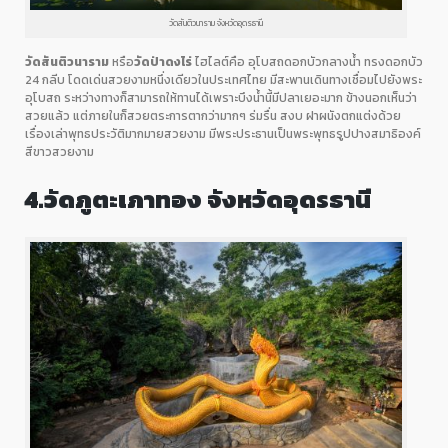
วัดสันติวนาราม จังหวัดอุดรธานี
วัดสันติวนาราม
หรือ
วัดป่าดงไร่
ไฮไลต์คือ อุโบสถดอกบัวกลางน้ำ ทรงดอกบัว
24
กลีบ โดดเด่นสวยงามหนึ่งเดียวในประเทศไทย มีสะพานเดินทางเชื่อมไปยังพระ
อุโบสถ ระหว่างทางก็สามารถให้ทานได้เพราะบึงน้ำนี้มีปลาเยอะมาก ข้างนอกเห็นว่า
สวยแล้ว แต่ภายในก็สวยตระการตากว่ามากๆ ร่มรื่น สงบ ฝาผนังตกแต่งด้วย
เรื่องเล่าพุทธประวัติมากมายสวยงาม มีพระประธานเป็นพระพุทธรูปปางสมาธิองค์
สีขาวสวยงาม
4.
วัดภูตะเภาทอง
จังหวัดอุดรธานี