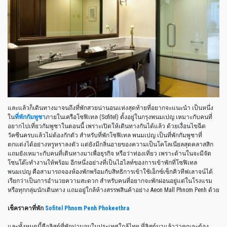
และแล้วก็เดินทางมาจนถึงที่พักสวยน่านอนแห่งสุดท้ายที่อยากจะแนะนำ เป็นหนึ่ง
ใน
ที่พักกัมพูชา
ภายในเครือโซฟิเทล (Sofitel) ตั้งอยู่ในกรุงพนมเปญ เหมาะกับคนที่
อยากไปเที่ยวกัมพูชาในตอนนี้ เพราะเปิดให้เดินทางกันได้แล้ว ด้วยเงื่อนไขฉีด
วัคซีนครบแล้วไม่ต้องกักตัว สำหรับที่พักโซฟิเทล พนมเปญ เป็นที่พักกัมพูชาที่
ตกแต่งได้อย่างหรูหราลงตัว แต่ยังมีกลิ่นอายของความเป็นโคโลเนียลสุดคลาสสิก
แถมยังเหมาะกับคนที่เดินทางมาเพื่อธุรกิจ หรือว่าท่องเที่ยว เพราะด้านในจะมีจัด
โซนโต๊ะทำงานให้พร้อม อีกหนึ่งอย่างที่เป็นไฮไลท์ของการเข้าพักที่โซฟิเทล
พนมเปญ คือสามารถจองห้องพักพร้อมกับสิทธิการเข้าใช้เอ็กซ์เซ็กคิวทีฟเลาจน์ได้
เรียกว่าเป็นการอำนวยความสะดวก สำหรับคนที่อยากจะพักผ่อนอยู่แต่ในโรงแรม
หรือทุกกลุ่มนักเดินทาง แถมอยู่ใกล้ห้างสรรพสินค้าอย่าง Aeon Mall Phnom Penh ด้วย
เช็คราคาที่พัก
Sofitel Phnom Penh Phokeethra
และทั้งหมดนี้คือลิสต์ที่พักน่านอนในประเทศใกล้ไทย ที่ลิสต์มาแล้วว่าคุณจะต้อง