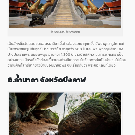
วัดโพธิสมภรณ์ จังหวัดอุดรธานี
เป็นอีกหนึ่งวัดสวยของอุดรธานีมาเมื่อไรต้องแวะมาทุกครั้ง มีพระพุทธรูปเก่าแก่
เป็นพระพุทธรูปสัมฤทธิ์ ปางมารวิชัย อายุกว่า
600
ปี และ พระพุทธรูปศิลาแลง
ปางประธานพร สมัยลพบุรี อายุกว่า
1,300
ปี ชาวบ้านให้ความเคารพศรัทธาเป็น
อย่างมาก แม้กระทั่งนักท่องเที่ยวเองต่างก็มากราบไหว้ขอพรกันเป็นจำนวนไม่น้อย
ว่ากันศักดิ์สิทธ์มากชาวบ้านชอบมาขอพร จนเรียกกันว่า พระขอ เลยทีเดียว
6.
ถ้ำนาคา
จังหวัดบึงกาฬ