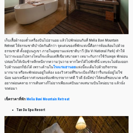
เก็บเสื้อผ้าจองตั๋วเครื่องบินไปฮานอย แล้วไปพักผ่อนกันที่ Melia Bavi Mountain
Retreat ให้ธรรมชาติบำบัดกันดีกว่า จุดเด่นของที่พักแห่งนี้คือการห้อมล้อมไปด้วย
ธรรมชาติ ตั้งอยู่บนภูเขา ภายในอุทยานแห่งชาติบาวี (Ba Vi National Park) ทำให้
ไม่ว่าจะมองไปทางไหนก็จะเห็นแต่สีเขียวสบายตา เหมาะกับการใช้วันหยุด พักผ่อน
ปล่อยใจให้เนิบช้าหลีกหนีจากความวุ่นวาย หากใครได้ไปพักที่นี่ แทบจะไม่ต้องออก
ไปด้านนอกก็ยังได้ เพราะด้านใน
โรงแรมฮานอย
แห่งนี้จะเต็มไปด้วยกิจกรรม
มากมาย หรือจะพักผ่อนอยู่ในห้อง มองวิวสวยที่ริมระเบียงก็ถือว่ารื่นรมย์อยู่ไม่ใช่
น้อย นอกเหนือจากส่วนของห้องพักบรรยากาศดี วิวดี ยังมีสปาให้คนที่ชอบนวด หรือ
อยากผ่อนคลาย การเดินทางก็ไม่ยากเพียงแค่บินมาลงสนามบินโหน่ยบาย แล้วนั่ง
รถต่อมา
เช็คราคาที่พัก
Melia Bavi Mountain Retreat
Tan Da Spa Resort