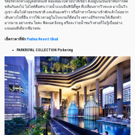
รีสอร์ทใจกลางอุบูดอีกหนึ่งที่ ห้อมล้อมไปด้วยป่าสีเขียว ตั้งอยู่บนเนินเขาที่มีการลด
หลั่นกันลงไป ไฮไลท์คือสระว่ายน้ำแบบอินฟินิตี้พูล ที่เปลี่ยนจากวิวทะเล มาเป็นวิว
ภูเขา เต็มไปด้วยธรรมชาติ และต้นมะพร้าว หรือถ้าหากใครมาเข้าพักแล้วไม่อยาก
เดินทางไปที่อื่น การใช้เวลาอยู่ในโรงแรมก็ดีต่อใจ เพราะมีกิจกรรมให้เลือกทำ
มากมาย อย่างเช่น โยคะ ฟิตเนส ยิงธนู หรือจะว่ายน้ำชมวิวสวยก็ไม่รู้เบื่ออย่าง
แน่นอนทีเดียวเชียวหล่ะ
เช็คราคาที่พัก
Padma Resort Ubud
PARKROYAL COLLECTION Pickering