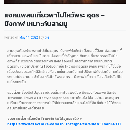
แจกแพลนเที่ยวพาไปไหว้พระ อุดร –
บึงกาฬ เหมาะกับสายมู
Posted on
May 11, 2022
|
by
ple
สายบุญต้องห้ามพลาดไปเที่ยวอุดร
–
บึงกาฬกันดีกว่า ยิ่งตอนนี้บึงกาฬฮอตมากที่
เที่ยวสวย ขอพรปังๆ มีหลายแห่งเลย ที่สำคัญการเดินทางเที่ยวอุดรธานีไปบึง
งกาฬก็สะดวกมาก จากกรุงเทพฯ นั่งเครื่องบินไปลงท่าอากาศยานนานาชาติ
อุดรธานี ใช้เวลาประมาณ
1
ชั่วโมงเท่านั้น ไหว้พระที่อุดรเสียก่อน เพราะที่นี่ก็ขึ้นชื่อ
เรื่องวัดสวยและศักดิ์สิทธ์เช่นกัน จากนั้นค่อยเดินทางไปบึงกาฬกันต่อเดินทางด้วย
รถยนต์ประมาณ
2
ชั่วโมง ทริปไหว้พระ อุดร
–
บึงกาฬ เที่ยว
3
วัน
2
คืนกำลังดีไม่
เหนื่อยเกินไป
จองตั๋วเครื่องบินไปอุดรธานีตอนนี้ราคาไม่แพงด้วย ยิ่งจองกับแอพพลิเคชั่น
Traveloka Travel & Lifestyle Super App
ราคาดีต่อใจ ใช้งานง่ายสะดวกสุดๆ
เปรียบเทียบราคาทุกสายการบินไว้ให้เราหมดแล้ว และยังมีที่พัก ที่เที่ยว ให้ได้จอง
ครบภายในแอพเดียวเลย
จองเลยตั๋วเครื่องบิน
Traveloka
ไปอุดรธานี
>>
https://www.traveloka.com/th-th/flight/to/Udon-Thani.UTH