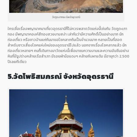
วัดภูตะเภาทอง จังหวัดอุดรธานี
ใครเชื่อเรื่องพญานาคมาเที่ยวอุดรธานีก็ไม่ควรพลาดวัดแห่งนี้เช่นกัน วัดภูตะเภา
ทอง มีพญานาคองค์สีทองสวยงามสง่า เล่ากันว่ามีความศักดิ์เป็นอย่างมาก นัก
ท่องเที่ยว หรือชาวบ้านแห่กันมาขอโชคลาภกันเป็นจำนวนมาก กลายเป็นที่ฮอต
สำหรับชาวเสี่ยงโชคแห่งใหม่ของอุดรธานีไปแล้ว นอกจากเรื่องโชคลาภแล้ว นัก
ท่องเที่ยวหลายๆ คนก็เดินทางมาวัดแห่งนี้เพื่อมาชมความงามและความอันซีนอย่าง
หินที่มีรูปร่างคล้ายเรือสำเภา มีรอยฝ่ามือแดงๆ คล้ายกับผาแต้ม มีอายุกว่า
2,500
ปีเลยทีเดียว
5.
วัดโพธิสมภรณ์
จังหวัดอุดรธานี