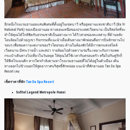
อีกหนึ่งโรงแรมฮานอยแสนพิเศษที่ตั้งอยู่ในเขตบาวี หรืออุทยานแห่งชาติบาวี (Ba Vi
National Park) ของเมืองฮานอย ทางตอนเหนือของประเทศเวียดนาม เป็นรีสอร์ทที่จะ
ทำให้คุณได้ใกล้ชิดกับธรรมชาติเป็นอย่างมาก ได้วิวสวยของทะเลสาบ ที่ด้านหลัง
โอบล้อมไปด้วยภูเขา กิจกรรมที่แนะนำเมื่อเดินทางมาพักผ่อนคือการปั่นจักรยานไป
รอบๆ เพื่อชมความงดงามของวิวโดยรอบ ด้านในห้องพักได้มีการตกแต่งสไตล์
เวียดนาม มีสระว่ายน้ำ และสปา รายล้อมไปด้วยความร่มรื่น เหมาะกับการแพค
กระเป๋าเดินทางไปเที่ยวในวันหยุด ให้คุณได้ใช้เวลากับครอบครัว หรือไปกับคู่รักก็
ให้ฟีลโรแมนติก หากใครกำลังตามหาโรงแรมฮานอยที่ไม่ได้อยู่ในตัวเมือง เดิน
ทางออกไปข้างนอกให้สูดอากาศบริสุทธิ์สักหน่อย แนะนำที่พักฮานอย Tan Da Spa
Resort เลย
เช็คราคาที่พัก
Tan Da Spa Resort
Sofitel Legend Metropole Hanoi