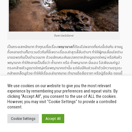
ถ้ำนาคา จังหวัดบึงกาฬ
เป็นกระแสหนักมาก ถ้าคุณเชื่อเรื่อง
พญานาค
ก็ต้องไม่พลาดที่แห่งนี้เช่นกัน สายมู
ทั้งหลายต่างก็มารวมตัวกันที่นี่เพราะเรื่องเล่าสุดลี้ลับต่างๆ ทำให้ผู้คนเลื่อมใสต่าง
มาขอพรกันเป็นจำนวนมาก ด้วยลักษณะหินแปลกตาคล้ายงูขนาดใหญ่ หรือหินหัว
พญานาค ทำให้กลายเป็นชื่อว่า ถ้ำนาคา หรือ ถ้ำพญานาค นั่นเอง ไม่เพียงแค่รูป
ทรงคล้ายหัวงูขนาดใหญ่หรือพญานาคเท่านั้น แต่ยังมีหินส่วนลำตัวมีความขรุขระ
คล้ายเกล็ดงูด้วย ทำให้มีเรื่องเล่ามากมาย ตำนานอือลือราชา หรือปู่อือลือ ตอนนี้
ใครจะไปสัมผัสถ้ำนาคา ก่อนเดินทางต้องจองผ่านออนไลน์เท่านั้น และจำกัดนักท่อง
เที่ยววันละ
500
คน
We use cookies on our website to give you the most relevant
experience by remembering your preferences and repeat visits. By
7.
วัดภูทอก
จังหวัดบึงกาฬ
clicking “Accept All”, you consent to the use of ALL the cookies.
However, you may visit "Cookie Settings" to provide a controlled
consent.
Cookie Settings
Accept All