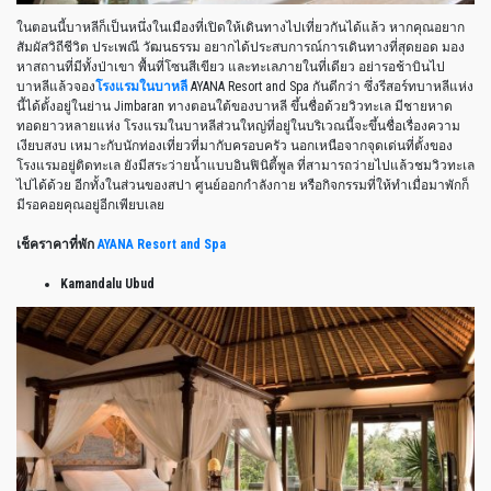
ในตอนนี้บาหลีก็เป็นหนึ่งในเมืองที่เปิดให้เดินทางไปเที่ยวกันได้แล้ว หากคุณอยาก
สัมผัสวิถีชีวิต ประเพณี วัฒนธรรม อยากได้ประสบการณ์การเดินทางที่สุดยอด มอง
หาสถานที่มีทั้งป่าเขา พื้นที่โซนสีเขียว และทะเลภายในที่เดียว อย่ารอช้าบินไป
บาหลีแล้วจอง
โรงแรมในบาหลี
AYANA Resort and Spa กันดีกว่า ซึ่งรีสอร์ทบาหลีแห่ง
นี้ได้ตั้งอยู่ในย่าน Jimbaran ทางตอนใต้ของบาหลี ขึ้นชื่อด้วยวิวทะเล มีชายหาด
ทอดยาวหลายแห่ง โรงแรมในบาหลีส่วนใหญ่ที่อยู่ในบริเวณนี้จะขึ้นชื่อเรื่องความ
เงียบสงบ เหมาะกับนักท่องเที่ยวที่มากับครอบครัว นอกเหนือจากจุดเด่นที่ตั้งของ
โรงแรมอยู่ติดทะเล ยังมีสระว่ายน้ำแบบอินฟินิตี้พูล ที่สามารถว่ายไปแล้วชมวิวทะเล
ไปได้ด้วย อีกทั้งในส่วนของสปา ศูนย์ออกกำลังกาย หรือกิจกรรมที่ให้ทำเมื่อมาพักก็
มีรอคอยคุณอยู่อีกเพียบเลย
เช็คราคาที่พัก
AYANA Resort and Spa
Kamandalu Ubud