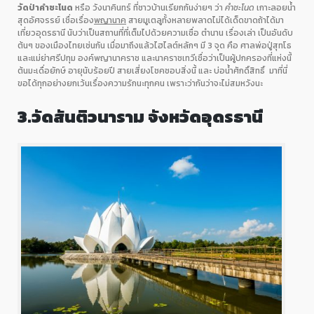
วัดป่าคำชะโนด
หรือ วังนาคินทร์ ที่ชาวบ้านเรียกกันง่ายๆ ว่า
คำชะโนด
เกาะลอยน้ำ
สุดอัศจรรย์ เชื่อเรื่อง
พญานาค
สายมูเตลูทั้งหลายพลาดไม่ได้เด็ดขาดถ้าได้มา
เที่ยวอุดรธานี นับว่าเป็นสถานที่ที่เต็มไปด้วยความเชื่อ ตำนาน เรื่องเล่า เป็นอันดับ
ต้นๆ ของเมืองไทยเช่นกัน เมื่อมาถึงแล้วไฮไลต์หลักๆ มี
3
จุด คือ ศาลพ่อปู่สุทโธ
และแม่ย่าศรีปทุม องค์พญานาคราช และนาคราชเทวีเชื่อว่าเป็นผู้ปกครองที่แห่งนี้
ต้นมะเดื่อยักษ์ อายุนับร้อยปี สายเสี่ยงโชคชอบสิ่งนี้ และ บ่อน้ำศักดิ์สิทธิ์
มาที่นี่
ขอได้ทุกอย่างยกเว้นเรื่องความรักนะทุกคน เพราะว่ากันว่าจะไม่สมหวังนะ
3.
วัดสันติวนาราม
จังหวัดอุดรธานี