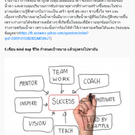
รายงานว่าการหลั่งน้ำตาถูกควบคุมโดยต่อมน้ำตา
ซึ่งจะกำหนดความเข้มของ
น้ำตา
และควบคุมปริมาณการขับถ่ายธาตุต่างๆที่ร่างกายสร้างขึ้นขณะในช่วง
อารมณ์ความรู้สึกต่างๆไม่ว่าจะเป็น เศร้า ทุกข์ สุข เหงา ซาบซึ้งใจ ฯลฯ
และ
เนื่องจากมีปริมาณธาตุในน้ำตานั้นมีมาก เวลาเสียน้ำตาผู้ที่ร้องไห้จะรู้สึกสบายขึ้น
เพราะร่างกายได้ขจัดสารเคมีต่างๆ
ที่เกิดขึ้นในขณะที่มีความทุกข์ออกไปจาก
ร่างกายพร้อมน้ำตา เพราะฉะนั้นการร้องไห้ทำให้เราคลายเครียดได้นะคะ (ขอบคุณ
ข้อมูลจาก
https://th.answers.yahoo.com/question/index?
qid=20091015082832AATdNJT
)
5.เขียน mind map ชีวิต กำหนดเป้าหมาย แล้วมุ่งตรงไปหามัน