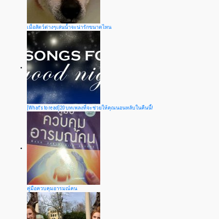
เมื่อสัตว์ต่างๆเล่นน้ำจะน่ารักขนาดไหน
[What's to read]20 บทเพลงที่จะช่วยให้คุณนอนหลับในคืนนี้!
คู่มือควบคุมอารมณ์คน