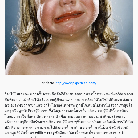
cr photo.
http://www.papermag.com/
ร้องไห้ไปเลยค่ะ บางครั้งความอึดอัดก็ต้องขับออกมาทางน้ำตานะคะ มีผลวิจัยหลาย
อันที่บอกว่าเมื่อร้องไห้แล้วเราจะรู้สึกผ่อนคลายลง การร้องให้ไม่ใช่ไม่ดีนะคะ สังเกต
ตัวเองจะพบว่าจริงๆแล้วเราไม่ได้ร้องไห้เพราะทุกข์ใจเสมอไปเท่านั้น เวลาเราสุขใจ
สุดๆ หรือดูหนังที่เรารู้สึกซาบซึ้งใจสุดๆ บางครั้งเราก็จะเกิดความรู้สึกที่น้ำตามันจะ
ไหลออกมาใช่มั้ยคะ นั่นแหละค่ะ นั่นคือกระบวนการตามธรรมชาติของร่างกาย
อธิบายง่ายๆคือ เมื่อร่างกายเกิดความรู้สึกต่างๆขึ้นมา สารในสมองก็จะสั่งการให้เกิด
ปฎิกริยาต่างๆแก่ร่างกาย รวมไปถึงต่อมน้ำตาด้วย ต่อมน้ำตานี้เป็น ซึ่ง
นักชีวเคมี
แห่งศูนย์วิจัยน้ำตา
William Frey
ซึ่งศึกษาวิจัยเรื่องของน้ำตามานานกว่า
15
ปี