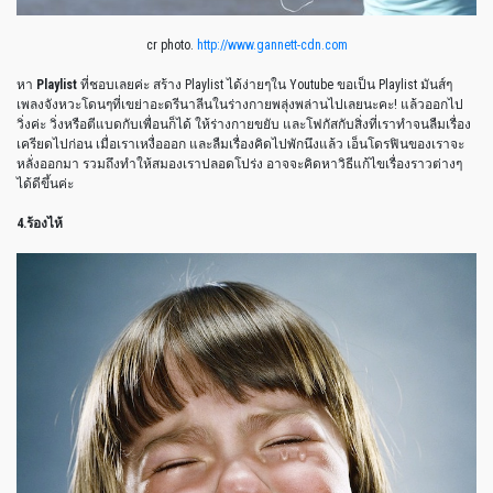
cr photo.
http://www.gannett-cdn.com
หา
Playlist
ที่ชอบเลยค่ะ สร้าง Playlist ได้ง่ายๆใน Youtube ขอเป็น Playlist มันส์ๆ
เพลงจังหวะโดนๆที่เขย่าอะดรีนาลีนในร่างกายพลุ่งพล่านไปเลยนะคะ! แล้วออกไป
วิ่งค่ะ วิ่งหรือตีแบดกับเพื่อนก็ได้ ให้ร่างกายขยับ และโฟกัสกับสิ่งที่เราทำจนลืมเรื่อง
เครียดไปก่อน เมื่อเราเหงื่อออก และลืมเรื่องคิดไปพักนึงแล้ว เอ็นโดรฟินของเราจะ
หลั่งออกมา รวมถึงทำให้สมองเราปลอดโปร่ง อาจจะคิดหาวิธีแก้ไขเรื่องราวต่างๆ
ได้ดีขึ้นค่ะ
4.ร้องไห้