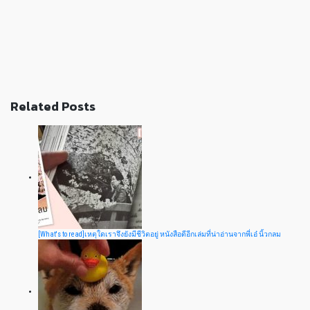
Related Posts
[What's to read]เหตุใดเราจึงยังมีชีวิตอยู่ หนังสือดีอีกเล่มที่น่าอ่านจากพี่เอ๋ นิ้วกลม