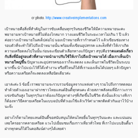
cr photo.
http://www.creativeimplementations.com
เป้าหมายคือสิ่งที่สำคัญในการขับเคลื่อนทุกๆวันของชีวิตให้มีความหมายนะคะ
พยายามหาเป้าหมายที่ไม่ต้องไกลมาก วางแผนชีวิตในระยะเวลาไม่เกิน 1 ปี แล้ว
ค่อยวางเป้าหมายในสเต็ปต่อไป มองเป้าหมายที่เรากำหนดไว้ แล้วเขียนช่องทาง
รอบตัวที่จะทำให้ไปถึงเป้าหมายนั้น พร้อมทั้งเขียนอุปสรรค และส่ิงที่ทำให้เราเกิด
ความเครียดลงไปในนั้น ก่อนจะเขียนตัวเลือกทางแก้ปัญหา สรุปคือ
วาดแผนผังเกี่ยว
กับสิ่งที่มีอยู่รอบตัวที่สามารถนำมาปรับใช้ให้เราไปถึงเป้าหมายได้ เมื่อเราเห็นเป้า
หมายใหญ่ขึ้น
ปัญหาและอุปสรรคของเราก็จะลดลง และเห็นภาพในชีวิตเป็นระบบ
มากขึ้น นำไปแปะไว้ที่โต๊ะทำงาน หรือที่ไหนก็ได้ที่เรามองเห็นได้บ่อยๆ แล้วปัญหา
หรือความเครียดก็จะลดลงเหลือนิดเดียวค่ะ
เอาล่ะค่ะ 5 ข้อนี้ เราพยายามจะรวบรวมข้อมูลจากแหล่งต่างๆ รวมไปถึงการทดลอง
ทำด้วยตัวเองเอามาฝากชาวไทยแลนด์อินดี้ทุกคนคะ ด้วยสภาพสังคมที่มีภาวะการ
แข่งขันกันสูง ในทุกๆวันเราต้องแก้ปัญหาต่างๆที่เกิดขึ้นในชีวิต ดังนั้นแล้วบางทีเรา
ก็ต้องหาวิธีคลายเครียดในแบบฉบับที่ตัวเองใช้แล้วเวิร์ค! มาพกติดตัวกันเอาไว้บ้าง
นะจ๊ะ
อย่างไรก็ตามไทยแลนด์อินดี้ขอสนับสนุนให้คนไทยยิ้มในทุกๆวันนะคะ และแน่นอน
เลยใครอยากคลายเครียด แวะไปเยี่ยมชมเรื่องราวเที่ยวทั่วไทย ที่เราไปแบบอินดี้มา
ฝากทุกคนก็ได้ในคอลัมน์ต่างๆได้เลยค่า