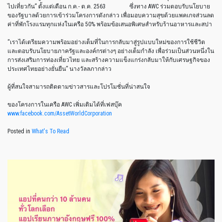
ไปเที่ยวกัน
”
ตั้งแต่เดือน
ก
.
ค
.-
ต
.
ค
. 2563
ซึ่งทาง
AWC
ร่วมตอบรับนโยบาย
ของรัฐบาลด้วยการเข้าร่วมโครงการดังกล่าว
เพื่อมอบความสุขด้วยแพคเกจส่วนลด
ค่าที่พักโรงแรมทุกแห่งในเครือ
50%
พร้อมข้อเสนอพิเศษสำหรับร้านอาหารและสปา
“
เราได้เตรียมความพร้อมอย่างเต็มที่ในการกลับมาสู่รูปแบบใหม่ของการใช้ชีวิต
และตอบรับนโยบายภาครัฐและองค์กรต่างๆ
อย่างเต็มกำลัง
เพื่อร่วมเป็นส่วนหนึ่งใน
การส่งเสริมการท่องเที่ยวไทย
และสร้างความแข็งแกร่งกลับมาให้กับเศรษฐกิจของ
ประเทศไทยอย่างยั่นยืน
”
นางวัลลภากล่าว
ผู้ที่สนใจสามารถติดตามข่าวสารและโปรโมชั่นที่น่าสนใจ
ของโครงการในเครือ
AWC
เพิ่มเติมได้ที่เฟสบุ๊ค
www.facebook.com/AssetWorldCorporation
Posted in
What's To Read