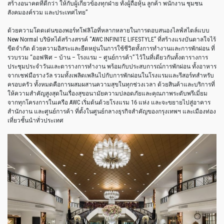
สร้างอนาคตที่ดีกว่า
ให้กับผู้เกี่ยวข้องทุกฝ่าย
ทั้งผู้ถือหุ้น
ลูกค้า
พนักงาน
ชุมชน
สังคมองค์รวม
และประเทศไทย
”
ด้วยความโดดเด่นของพอร์ทโฟลิโอที่หลากหลายในการตอบสนองไลฟ์สไตล์แบบ
New Normal
บริษัทได้สร้างสรรค์
“AWC INFINITE LIFESTYLE”
ที่สร้างแรงบันดาลใจไร้
ขีดจำกัด
ด้วยความอิสระและยืดหยุ่นในการใช้ชีวิตทั้งการทำงานและการพักผ่อน
ที่
รวบรวม
“
ออฟฟิศ
–
บ้าน
–
โรงแรม
–
ศูนย์การค้า
”
ไว้ในที่เดียวกันทั้งตารางการ
ประชุมประจำวันและตารางการทำงาน
พร้อมกับประสบการณ์การพักผ่อน
ทั้งอาหาร
จากเชฟมือรางวัล
รวมทั้งเพลิดเพลินไปกับการพักผ่อนในโรงแรมและรีสอร์ทสำหรับ
ครอบครัว
ทั้งหมดคือการผสมผสานความสุขในทุกช่วงเวลา
ด้วยสินค้าและบริการที่
ให้ความสำคัญสูงสุดในเรื่องสุขอนามัยความปลอดภัยและคุณภาพระดับพรีเมี่ยม
จากทุกโครงการในเครือ
AWC
เริ่มต้นด้วยโรงแรม
16
แห่ง
และจะขยายไปสู่อาคาร
สำนักงาน
และศูนย์การค้า
ที่ตั้งในศูนย์กลางธุรกิจสำคัญของกรุงเทพฯ
และเมืองท่อง
เที่ยวชั้นนำทั่วประเทศ