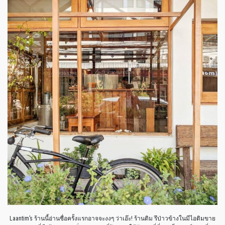
Laantim’s ร้านนี้อ่านชื่อครั้งแรกอาจจะงงๆ ว่าเอ๊ะ! ร้านติม รึป่าวข้างในมีไอติมขาย