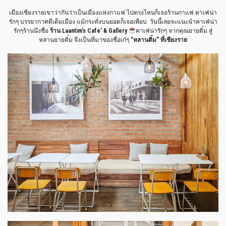
เมืองเชียงรายเขาว่ากันว่าเป็นเมืองแห่งกาแฟ ไปตรงไหนก็เจอร้านกาแฟ คาเฟ่น่า
รักๆ บรรยากาศดีเต็มเมือง แม้กระทั่งบนยอดก็เจอเพียบ วันนี้เลยจะแนะนำคาเฟ่น่า
รักๆร้านนึงชื่อ
ร้าน Laantim’s Cafe’ & Gallery
คาเฟ่น่ารักๆ จากคุณยายติ๋ม สู่
หลานยายติ๋ม จึงเป็นที่มาของชื่อเก๋ๆ
“หลานติ๋ม” ที่เชียงราย