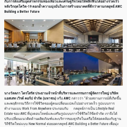
กับการส่งเสริมอุตสาหกรรมท่องเที่ยวและเศรษฐกิจไทยให้พลิกฟื้นได้อย่างรวดเร็ว
หลังวิกฤตโควิด
-19
ตอกย้ำความมุ่งมั่นในการสร้างอนาคตที่ดีกว่าตามกลยุทธ์
AWC
Building a Better Future
นางวัลลภา
ไตรโสรัส
ประธานเจ้าหน้าที่บริหารและกรรมการผู้จัดการใหญ่
บริษัท
แอสเสท
เวิรด์
คอร์ป
จำกัด
(
มหาชน
)
หรือ
AWC
กล่าวว่า
“
ด้วยสถานการณ์ที่เกิดขึ้น
และพฤติกรรมวิถีการใช้ชีวิตของผู้คนเปลี่ยนแปลงไปอย่างรวดเร็ว
รูปแบบการ
ทำงานแบบ
Work From Anywhere
ประกอบกับ
กลยุทธ์การเป็น
Lifestyle Real
Estate
ของ
AWC
ที่มุ่งตอบโจทย์และเสริมรูปแบบการใช้ชีวิตไร้ขีดจำกัด
เราจึงได้
ปรับเปลี่ยนแนวคิดด้านผลิตภัณฑ์และบริการของธุรกิจในเครือให้สอดคล้องกับฐาน
วิถีชีวิตใหม่แบบ
New Normal
ต่อยอดกลยุทธ์
AWC Building a Better Future
เพื่อมุ่ง