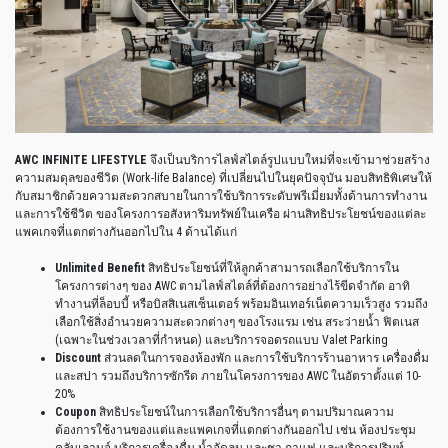
AWC INFINITE LIFESTYLE
จึงเป็นบริการไลฟ์สไตล์รูปแบบใหม่ที่จะเข้ามาช่วยสร้าง
ความสมดุลของชีวิต
(Work-life Balance)
ที่เปลี่ยนไปในยุคปัจจุบัน
มอบสิทธิพิเศษให้
กับสมาชิกด้วยความสะดวกสบายในการใช้บริการระดับพรีเมี่ยมทั้งด้านการทำงาน
และการใช้ชีวิต
ของโครงการอสังหาริมทรัพย์ในเครือ
ผ่านสิทธิประโยชน์ของแต่ละ
แพคเกจที่แตกต่างกันออกไปใน
4
ด้านได้แก่
Unlimited Benefit
สิทธิประโยชน์ที่ให้ลูกค้าสามารถเลือกใช้บริการใน
โครงการต่างๆ
ของ
AWC
ตามไลฟ์สไตล์ที่ต้องการอย่างไร้ขีดจำกัด
อาทิ
ทำงานที่ล็อบบี้
หรือบิสสิเนสเซ็นเตอร์
พร้อมอินเทอร์เน็ตความเร็วสูง
รวมถึง
เลือกใช้สิ่งอำนวยความสะดวกต่างๆ
ของโรงแรม
เช่น
สระว่ายน้ำ
ฟิตเนส
(
เฉพาะในช่วงเวลาที่กำหนด
)
และบริการจอดรถแบบ
Valet Parking
Discount
ส่วนลดในการจองห้องพัก
และการใช้บริการร้านอาหาร
เครื่องดื่ม
และสปา
รวมถึงบริการซักรีด
ภายในโครงการของ
AWC
ในอัตราตั้งแต่
10-
20%
Coupon
สิทธิประโยชน์ในการเลือกใช้บริการอื่นๆ
ตามปริมาณความ
ต้องการใช้งานของแต่และแพคเกจที่แตกต่างกันออกไป
เช่น
ห้องประชุม
คลับเลานจ์
บริการเครื่องดื่ม
น้ำอัดลม
และชา
กาแฟ
และบริการปรินท์