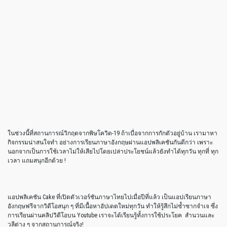
ในช่วงนี้ที่สถานการณ์วิกฤตจากพิษโควิด-19 ถ้าเบื่อจากการกักตัวอยู่บ้าน เรามาหา
กิจกรรมน่าสนใจทำ อย่างการเรียนภาษาอังกฤษผ่านแอปพลิเคชันกันดีกว่า เพราะ
นอกจากเป็นการใช้เวลาไม่ให้เสียไปโดยเปล่าประโยชน์แล้วยังทำได้ทุกวัน ทุกที่ ทุก
เวลา แถมสนุกอีกด้วย !
แอปพลิเคชัน Cake ที่เปิดตัวเวอร์ชันภาษาไทยไปเมื่อปีที่แล้ว เป็นแอปเรียนภาษา
อังกฤษฟรีจากวิดีโอสนุก ๆ ที่มีเนื้อหาอัปเดตใหม่ทุกวัน ทำให้รู้สึกไม่ซ้ำซากจำเจ ซึ่ง
การเรียนผ่านคลิปวิดีโอบน Youtube เราจะได้เรียนรู้ทั้งการใช้ประโยค สำนวนและ
วลีต่าง ๆ จากสถานการณ์จริง!