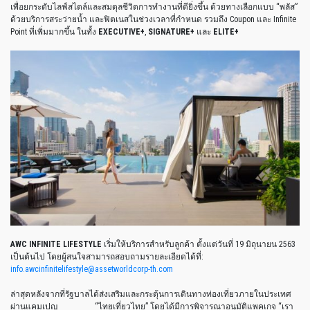
เพื่อยกระดับไลฟ์สไตล์และสมดุลชีวิตการทำงานที่ดียิ่งขึ้น
ด้วยทางเลือกแบบ
“
พลัส
”
ด้วยบริการสระว่ายน้ำ
และฟิตเนสในช่วงเวลาที่กำหนด
รวมถึง
Coupon
และ
Infinite
Point
ที่เพิ่มมากขึ้น
ในทั้ง
EXECUTIVE+
,
SIGNATURE+
และ
ELITE+
AWC INFINITE LIFESTYLE
เริ่มให้บริการสำหรับลูกค้า
ตั้งแต่วันที่
19
มิถุนายน
2563
เป็นต้นไป
โดยผู้สนใจสามารถสอบถามรายละเอียดได้ที่
:
info.awcinfinitelifestyle@assetworldcorp-th.com
ล่าสุดหลังจากที่รัฐบาลได้ส่งเสริมและกระตุ้นการเดินทางท่องเที่ยวภายในประเทศ
ผ่านแคมเปญ
“
ไทยเที่ยวไทย
”
โดยได้มีการพิจารณาอนุมัติแพคเกจ
“
เรา