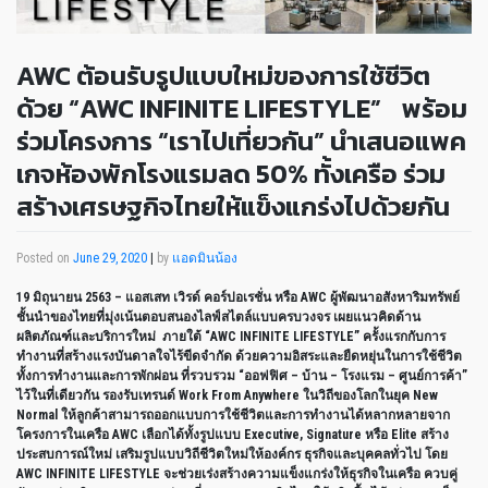
AWC ต้อนรับรูปแบบใหม่ของการใช้ชีวิต
ด้วย “AWC INFINITE LIFESTYLE” พร้อม
ร่วมโครงการ “เราไปเที่ยวกัน” นำเสนอแพค
เกจห้องพักโรงแรมลด 50% ทั้งเครือ ร่วม
สร้างเศรษฐกิจไทยให้แข็งแกร่งไปด้วยกัน
Posted on
June 29, 2020
|
by
แอดมินน้อง
19
มิถุนายน
2563 –
แอสเสท
เวิรด์
คอร์ปอเรชั่น
หรือ
AWC
ผู้พัฒนาอสังหาริมทรัพย์
ชั้นนำของไทยที่มุ่งเน้นตอบสนองไลฟ์สไตล์แบบครบวงจร
เผยแนวคิดด้าน
ผลิตภัณฑ์และบริการใหม่
ภ
ายใต้
“AWC INFINITE LIFESTYLE”
ครั้งแรกกับการ
ทำงานที่สร้างแรงบันดาลใจไร้ขีดจำกัด
ด้วยความอิสระและยืดหยุ่นในการใช้ชีวิต
ทั้งการทำงานและการพักผ่อน
ที่รวบรวม
“
ออฟฟิศ
–
บ้าน
–
โรงแรม
–
ศูนย์การค้า
”
ไว้ในที่เดียวกัน
รองรับเทรนด์
Work From Anywhere
ในวิถีของโลกในยุค
New
Normal
ให้ลูกค้าสามารถออกแบบการใช้ชีวิตและการทำงานได้หลากหลายจาก
โครงการในเครือ
AWC
เลือกได้ทั้งรูปแบบ
Executive, Signature
หรือ
Elite
สร้าง
ประสบการณ์ใหม่
เสริมรูปแบบวิถีชีวิตใหม่ให้องค์กร
ธุรกิจและบุคคลทั่วไป
โดย
AWC INFINITE LIFESTYLE
จะช่วยเร่งสร้างความแข็งแกร่งให้ธุรกิจในเครือ
ควบคู่