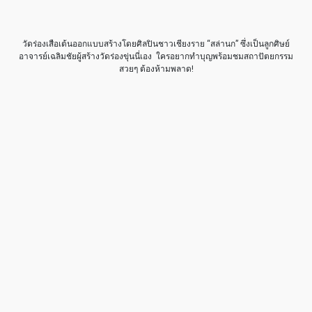
วัดร่องเสือเต้นออกแบบสร้างโดยศิลปินชาวเชียงราย “สล่านก” ซึ่งเป็นลูกศิษย์
อาจารย์เฉลิมชัยผู้สร้างวัดร่องขุ่นนี่เอง ใครอยากทำบุญพร้อมชมสถาปัต
ยกรรม
สวยๆ ต้องห้ามพลาด!