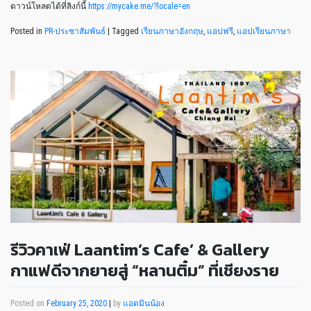
ดาวน์โหลดได้ที่ลิงก์นี้
https://mycake.me/?locale=en
Posted in
PR-ประชาสัมพันธ์
|
Tagged
เรียนภาษาอังกฤษ
,
แอปฟรี
,
แอปเรียนภาษา
รีวิวคาเฟ่ Laantim’s Cafe’ & Gallery
กาแฟดีจากยายสู่ “หลานติ๋ม” ที่เชียงราย
Posted on
February 25, 2020
|
by
แอดมินน้อง