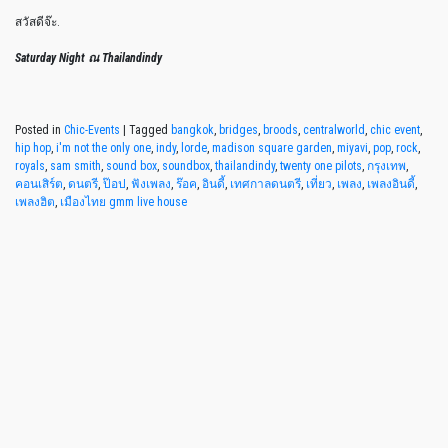
สวัสดีจ๊ะ.
Saturday Night ณ Thailandindy
Posted in
Chic-Events
|
Tagged
bangkok
,
bridges
,
broods
,
centralworld
,
chic event
,
hip hop
,
i'm not the only one
,
indy
,
lorde
,
madison square garden
,
miyavi
,
pop
,
rock
,
royals
,
sam smith
,
sound box
,
soundbox
,
thailandindy
,
twenty one pilots
,
กรุงเทพ
,
คอนเสิร์ต
,
ดนตรี
,
ป๊อป
,
ฟังเพลง
,
ร๊อค
,
อินดี้
,
เทศกาลดนตรี
,
เที่ยว
,
เพลง
,
เพลงอินดี้
,
เพลงฮิต
,
เมืองไทย gmm live house