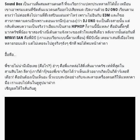
Sound Box
เป็นงานที่ผสมผสานดนตรี ที่จะเรียกว่าแปลกประหลาดก็ได้มั้ง เหมือน
เขาเอาพรมแดนที่ขีดคั่นแนวดนตรีออกไปเสียหมด เปิดงานด้วย
DJ ONO
เรียนตาม
ตรงว่าไม่ค่อยฟังไปงานที่ดีเจสปินแผ่นเท่าไหร่ เพราะไม่อินกับ
EDM
และก็ขอ
สารภาพตามตรงอีกเพราะตอนแรกนึก(เอาเอง)ว่า
DJ ONO
จะเป็นดีเจสายนั้น แต่
กลับค้นพบความเป็นจริงว่าเฮียแกเป็นสาย
HIPHOP
ก็งานนี้นี่แหละ! คือมันตึ๊ดๆดี
มากครัชพี่น้อง ขาสองข้างนี่เต้นตามจังหวะของหัวใจเลยทีเดียว หลังจากนั้นต่อกันที่
MIYAVI SAN
คือพี่มิบิ (เราแอบเรียกแบบนี้ตามเพื่อน) พี่มิบิเนี่ย เคยมาเล่นที่เมืองไทย
หลายรอบแล้ว แต่ไม่เคยจะไปดูจริงๆจังๆ ซักที พอได้พบหน้าค่าตา
อื้อหือ…
พี่ชายไม่น่ามีเมียเลย (คือไร?!) ฮ่าๆ คือพี่แกหล่อไส้ติ่งสั่นมากครัช เท่ห์ที่สุดใน
สามสิบโลก ลีลา(เกากีต้าร์)ของพี่เขาเรียกได้ว่าเห็นแล้วอยากเกิดเป็นกีต้าร์เลยที
เดียว! คือมันต้องเป็นเห็นอะ นิ้วแบบสะบัดอย่างกับจะละลายเครื่องดนตรีให้แหลกคา
มือ เราแอบไปค้นในยูทูปมาฝาก
เชิญยลให้ใจสั่นกันดู