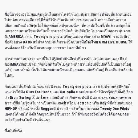
ชื่อนี้อาจจะยังไม่ค่อยคุ้นหูคนไทยเท่าไหร่นัก แถมยังน่าเสียดายที่รอบที่แล้วคนน้อย
ไปหน่อย อาจจะดีตรงที่มีพื้นที่ให้ขยับแข้ง ขยับขาเยอะ แต่ในทางกลับกันความ
เสียดายเกิดเมื่อวัยรุ่นไม่ได้เสพย์อะไรดีๆแบบนี้เท่าที่ควรนักในครั้งที่แล้ว แต่พูดได้
เลยว่างานดนตรีของศิลปินทั้งสามวงยังมันส์…มันส์จับใจ ไม่ว่าจะเป็นสองหนุ่มจาก
ฝั่ง
AMERICA
อย่าง
Twenty one pilots
หรือคุณพ่อขาร๊อคอย่าง
MIYAVI
รวมถึงดีเจ
ชื่อดังอย่าง
DJ ONO
ที่นำความมันส์มาระเบิดบนเวที
เมืองไทย GMM LIVE HOUSE
ให้
คนทั้งฮอลล์โยกกันหัวแทบหลุดออกจากบ่าเลยทีเดียว
สารภาพตามตรงว่า รอบนี้ไม่ได้รู้จักศิลปินดีเท่าที่ควรนัก แต่แอบชอบเพลง
Real
ของ
MIYAVI
ค่อนข้างมากเลยตัดสินใจไปดูตามคำชวนเพื่อน(ซึ่งปกติก็เป็นอย่างนี้อยู่
แล้ว) กอปรกับพักนั้นไม่ได้เสพย์ดนตรีของเมืองนอกมาสักพักใหญ่ ก็เลยคิดว่าเฮ้ย ปะ
ไปกัน
ก่อนหน้านั้นสักพักนึงก็เลยลองฟังของ
Twenty one pilots
มา แล้วพี่ชายที่สนิทกันก็
แนะนำให้ฟัง
Guns For Hands
และ
Car radio
แถมยังแนะนำให้เรารู้จักกับสิ่งที่เรียก
ว่า
Drum Surfing
เป็นครั้งแรก เฮ้ยมันดีอะ คือเพลงมันดี มีหลายรส ผสมผสานหลาย
ความรู้สึก ไม่รู้จะเรียกว่าเป็นเพลง
Rock
หรือ
Electronic
หรือ
Indy
ที่มีส่วนผสมของ
HIPHOP
หรือแม้กระทั่ง
Reggae
ดี น่าจะเรียกว่าเป็นภาษาของ
Twenty One Pilots
เองคงได้ พอได้ฟังก็เกิดญาณทิพย์ขึ้นมาว่า ถ้าได้ฟังของจริงมันต้องได้ปลดปล่อย
อะไรสักอย่างในตัววันนั้นแน่ๆ
ซึ่งมันก็จริง..