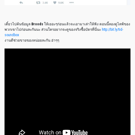
เดี๋ยวไปค้นข้อมูล
Broods
ให้เยอะๆก่อนแล้วจะเอามาเล่าให้ฟัง ตอนนี้ลองดูไลฟ์ของ
พวกเขาไปก่อนละกันนะ ส่วนใครอยากจะดูของจริงซื้อบัตรที่นี่นะ
http://bit.ly/tid-
soundbox
งานดีช่วยขายของหน่อยละกัน ฮ่าๆๆ