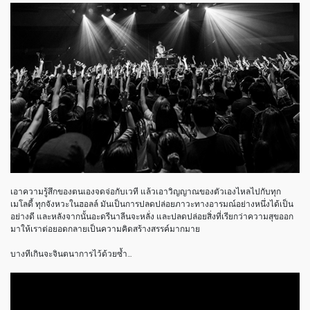
เอาความรู้สึกของตนเองจดจ่อกับเวที แล้วเอาวิญญาณของตัวเองไหลไปกับทุก
เมโลดี้ ทุกจังหวะในฮอลล์ มันเป็นการปลดปล่อยภาวะทางอารมณ์อย่างหนึ่งได้เป็น
อย่างดี และหลังจากนั้นอะดรีนาลีนจะหลั่ง และปลดปล่อยสิ่งที่เรียกว่าความสุขออก
มาให้เราต่อยอดกลายเป็นความคิดสร้างสรรค์มากมาย
บางทีเกินจะจินตนาการไว้ด้วยซ้ำ…