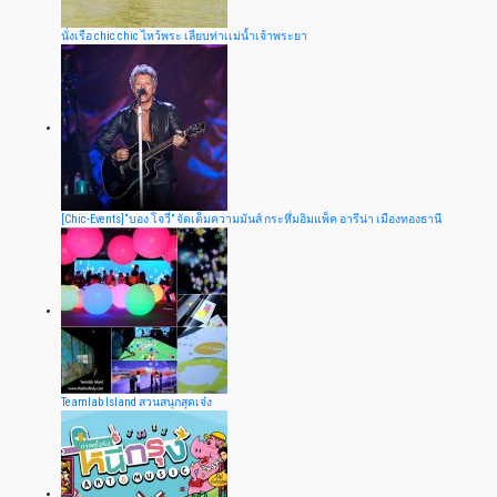
นั่งเรือ chic chic ไหว้พระ เลียบท่าเเม่น้ำเจ้าพระยา
[Chic-Events]“บอง โจวี่” จัดเต็มความมันส์ กระหึ่มอิมแพ็ค อารีน่า เมืองทองธานี
Teamlab Island สวนสนุกสุดเจ๋ง