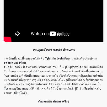
ขอบคุณเจ้าของ Youtube ด้วยนะค
ะ
และอีกหนึ่งวง…ที่รอคอยจะได้ดูคือ
Tyler
กับ
Josh
(ศึกษามาแล้วเรียบร้อย)จาก
Twenty One Pilots
ดนตรีแปลกดี หรือว่าเราเสพย์ดนตรีน้อยเกินไปก็ไม่รู้จนรู้สึกดีที่ได้ฟังอะไรแบบนี้ คือ
มันเป็นแนว…แนวอะไรไม่รู้ที่มีหลายอย่างมารวมกันอย่างที่บอกไว้ในเบื้องต้น ผสาน
กับอารมณ์ของศิลปินที่ถ่ายทอดออกมาจากใจ จริงๆศิลปินทุกท่านก็คงเล่นจากใจนั่น
แหละ แต่ครั้งนี้พอเราเปิดหู เปิดตา ลองฟังอะไรใหม่ๆที่ไม่ค่อยได้ลองลิ้มชิมรสความ
เมามันส์ตรงหน้า เลยรู้สึกว่าเป็นรสชาติที่น่าเสพย์ แล้วนำไปสร้างสรรค์ต่อ เคยเป็น
มั้ยเวลาอยู่ในงานคอนเสิร์ต ฟังเพลงดีๆ ที่มันบิ๊วอารมณ์แล้วรู้สึกว่า เสียงนั้นไหลไป
ตามสายเลือดในตัว…
ต้องลองเฮ้ย ต้องลองจริงๆ