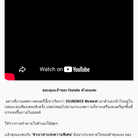
ขอบคุณเจ้าของ Youtube ด้วยนะค
ะ
อย่างที่งานเทศกาลดนตรีนี้เขาเรียกว่า
SOUNDBOX Moment
เอาตัวเองเข้าไปอยู่ใน
กล่องแห่งเสียงเพลงสักครั้ง ปลดปล่อยไปตามกระแสความถี่จากเครื่องดนตรีทุกชิ้นที่
บรรเลงขึ้นภายในฮอลล์
ให้ร่างกายทำตามใจตัวเองให้สุดๆ
แล้วคุณจะพบกับ
‘ช่วงเวลาแห่งความพิเศษ’
อันน่าประหลาดใจของตัวคุณเอง ลอง