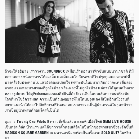
ถ้าจะให้อธิบาย เราว่างาน
SOUNDBOX
เหมือนร้านอาหารฟิวชั่นแบบนานาชาติ ที่มี
หลากหลายชนิดอาหารให้ลองลิ้ม และอิ่มเอมไปกับรสชาติใหม่ๆอยู่เสมอ รสชาติที่
บางครั้งรับประทานไปแล้วยังต้องแปลกใจ เพราะมันใหม่มากเกินกว่าจะเคยลิ้มลอง
อาจจะเจอเพลงบางเพลงที่ถูกใจบ้าง หรือเพลงที่ไม่ถูกใจบ้าง แต่การได้ดูดนตรีหลาก
หลายรูปแบบ ได้ดูPerformanceของศิลปินที่กำลังจะเติบโตบนเส้นทางดนตรีระดับ
โลกที่มาโชว์ความสด ความเป็นตัวเองอย่างที่ไม่โดนปรุงแต่ง ก็เป็นอีกหนึ่งงานที่
อยากแนะนำให้ลองไปสักที บางทีในอนาคตเราอาจจะเป็นผู้นำเทรนด์ในยุคหน้าว่า
เราเป็นผู้นำเทรนด์ก่อนใครก็เป็นได้
ดูอย่าง
Twenty One Pilots
สิ คราวที่เพิ่งแล้วมาเล่นที่
เมืองไทย GMM LIVE HOUSE
เซ็นทรัลเวิล์ด บ้านเรา แต่ได้ข่าวว่าตั๋วคอนเสิร์ตในปีหน้าของพวกเขาซึ่งจะจัดขึ้นที่
MADISON SQUARE GARDEN
ณ มหานครนิวยอร์คเป็นครั้งแรก
SOLD OUT!
ในพริบ
ตา