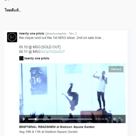
โหดดีแท้…