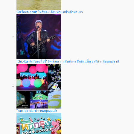
นั่งเรือ chic chic ไหว้พระ เลียบท่าเเม่น้ำเจ้าพระยา
[Chic-Events]“บอง โจวี่” จัดเต็มความมันส์ กระหึ่มอิมแพ็ค อารีน่า เมืองทองธานี
Teamlab Island สวนสนุกสุดเจ๋ง