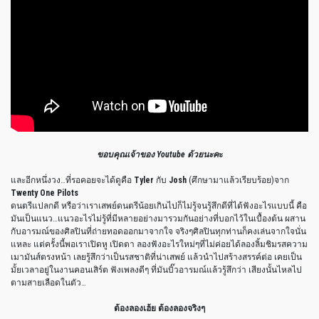
ขอบคุณเจ้าของ Youtube ด้วยนะค
ะ
และอีกหนึ่งวง…ที่รอคอยจะได้ดูคือ
Tyler
กับ
Josh
(ศึกษามาแล้วเรียบร้อย)จาก
Twenty One Pilots
ดนตรีแปลกดี หรือว่าเราเสพย์ดนตรีน้อยเกินไปก็ไม่รู้จนรู้สึกดีที่ได้ฟังอะไรแบบนี้ คือ
มันเป็นแนว…แนวอะไรไม่รู้ที่มีหลายอย่างมารวมกันอย่างที่บอกไว้ในเบื้องต้น ผสาน
กับอารมณ์ของศิลปินที่ถ่ายทอดออกมาจากใจ จริงๆศิลปินทุกท่านก็คงเล่นจากใจนั่น
แหละ แต่ครั้งนี้พอเราเปิดหู เปิดตา ลองฟังอะไรใหม่ๆที่ไม่ค่อยได้ลองลิ้มชิมรสความ
เมามันส์ตรงหน้า เลยรู้สึกว่าเป็นรสชาติที่น่าเสพย์ แล้วนำไปสร้างสรรค์ต่อ เคยเป็น
มั้ยเวลาอยู่ในงานคอนเสิร์ต ฟังเพลงดีๆ ที่มันบิ๊วอารมณ์แล้วรู้สึกว่า เสียงนั้นไหลไป
ตามสายเลือดในตัว…
ต้องลองเฮ้ย ต้องลองจริงๆ