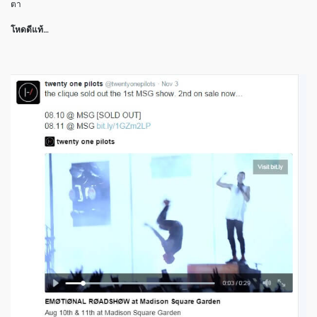
ตา
โหดดีแท้…