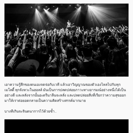
เอาความรู้สึกของตนเองจดจ่อกับเวที แล้วเอาวิญญาณของตัวเองไหลไปกับทุก
เมโลดี้ ทุกจังหวะในฮอลล์ มันเป็นการปลดปล่อยภาวะทางอารมณ์อย่างหนึ่งได้เป็น
อย่างดี และหลังจากนั้นอะดรีนาลีนจะหลั่ง และปลดปล่อยสิ่งที่เรียกว่าความสุขออก
มาให้เราต่อยอดกลายเป็นความคิดสร้างสรรค์มากมาย
บางทีเกินจะจินตนาการไว้ด้วยซ้ำ…