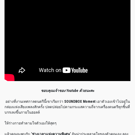
ขอบคุณเจ้าของ Youtube ด้วยนะค
ะ
อย่างที่งานเทศกาลดนตรีนี้เขาเรียกว่า
SOUNDBOX Moment
เอาตัวเองเข้าไปอยู่ใน
กล่องแห่งเสียงเพลงสักครั้ง ปลดปล่อยไปตามกระแสความถี่จากเครื่องดนตรีทุกชิ้นที่
บรรเลงขึ้นภายในฮอลล์
ให้ร่างกายทำตามใจตัวเองให้สุดๆ
แล้วคุณจะพบกับ
‘ช่วงเวลาแห่งความพิเศษ’
อันน่าประหลาดใจของตัวคุณเอง ลอง