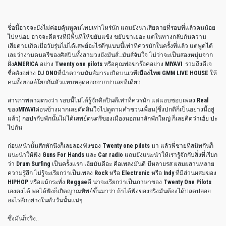
ชื่อนี้อาจจะยังไม่ค่อยคุ้นหูคนไทยเท่าไหร่นัก แถมยังน่าเสียดายที่รอบที่แล้วคนน้อย
ไปหน่อย อาจจะดีตรงที่มีพื้นที่ให้ขยับแข้ง ขยับขาเยอะ แต่ในทางกลับกันความ
เสียดายเกิดเมื่อวัยรุ่นไม่ได้เสพย์อะไรดีๆแบบนี้เท่าที่ควรนักในครั้งที่แล้ว แต่พูดได้
เลยว่างานดนตรีของศิลปินทั้งสามวงยังมันส์…มันส์จับใจ ไม่ว่าจะเป็นสองหนุ่มจาก
ฝั่ง
AMERICA
อย่าง
Twenty one pilots
หรือคุณพ่อขาร๊อคอย่าง
MIYAVI
รวมถึงดีเจ
ชื่อดังอย่าง
DJ ONO
ที่นำความมันส์มาระเบิดบนเวที
เมืองไทย GMM LIVE HOUSE
ให้
คนทั้งฮอลล์โยกกันหัวแทบหลุดออกจากบ่าเลยทีเดียว
สารภาพตามตรงว่า รอบนี้ไม่ได้รู้จักศิลปินดีเท่าที่ควรนัก แต่แอบชอบเพลง
Real
ของ
MIYAVI
ค่อนข้างมากเลยตัดสินใจไปดูตามคำชวนเพื่อน(ซึ่งปกติก็เป็นอย่างนี้อยู่
แล้ว) กอปรกับพักนั้นไม่ได้เสพย์ดนตรีของเมืองนอกมาสักพักใหญ่ ก็เลยคิดว่าเฮ้ย ปะ
ไปกัน
ก่อนหน้านั้นสักพักนึงก็เลยลองฟังของ
Twenty one pilots
มา แล้วพี่ชายที่สนิทกันก็
แนะนำให้ฟัง
Guns For Hands
และ
Car radio
แถมยังแนะนำให้เรารู้จักกับสิ่งที่เรียก
ว่า
Drum Surfing
เป็นครั้งแรก เฮ้ยมันดีอะ คือเพลงมันดี มีหลายรส ผสมผสานหลาย
ความรู้สึก ไม่รู้จะเรียกว่าเป็นเพลง
Rock
หรือ
Electronic
หรือ
Indy
ที่มีส่วนผสมของ
HIPHOP
หรือแม้กระทั่ง
Reggae
ดี น่าจะเรียกว่าเป็นภาษาของ
Twenty One Pilots
เองคงได้ พอได้ฟังก็เกิดญาณทิพย์ขึ้นมาว่า ถ้าได้ฟังของจริงมันต้องได้ปลดปล่อย
อะไรสักอย่างในตัววันนั้นแน่ๆ
ซึ่งมันก็จริง..