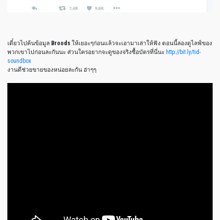
เดี๋ยวไปค้นข้อมูล
Broods
ให้เยอะๆก่อนแล้วจะเอามาเล่าให้ฟัง ตอนนี้ลองดูไลฟ์ของ
พวกเขาไปก่อนละกันนะ ส่วนใครอยากจะดูของจริงซื้อบัตรที่นี่นะ
http://bit.ly/tid-
soundbox
งานดีช่วยขายของหน่อยละกัน ฮ่าๆๆ