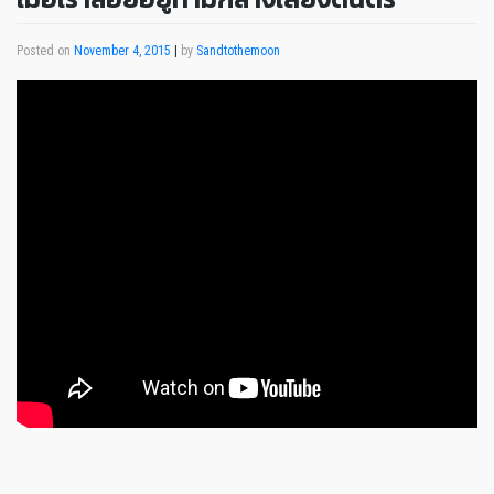
Posted on
November 4, 2015
|
by
Sandtothemoon