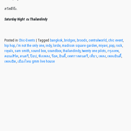
สวัสดีจ๊ะ.
Saturday Night ณ Thailandindy
Posted in
Chic-Events
|
Tagged
bangkok
,
bridges
,
broods
,
centralworld
,
chic event
,
hip hop
,
i'm not the only one
,
indy
,
lorde
,
madison square garden
,
miyavi
,
pop
,
rock
,
royals
,
sam smith
,
sound box
,
soundbox
,
thailandindy
,
twenty one pilots
,
กรุงเทพ
,
คอนเสิร์ต
,
ดนตรี
,
ป๊อป
,
ฟังเพลง
,
ร๊อค
,
อินดี้
,
เทศกาลดนตรี
,
เที่ยว
,
เพลง
,
เพลงอินดี้
,
เพลงฮิต
,
เมืองไทย gmm live house