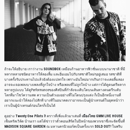
ถ้าจะให้อธิบาย เราว่างาน
SOUNDBOX
เหมือนร้านอาหารฟิวชั่นแบบนานาชาติ ที่มี
หลากหลายชนิดอาหารให้ลองลิ้ม และอิ่มเอมไปกับรสชาติใหม่ๆอยู่เสมอ รสชาติที่
บางครั้งรับประทานไปแล้วยังต้องแปลกใจ เพราะมันใหม่มากเกินกว่าจะเคยลิ้มลอง
อาจจะเจอเพลงบางเพลงที่ถูกใจบ้าง หรือเพลงที่ไม่ถูกใจบ้าง แต่การได้ดูดนตรีหลาก
หลายรูปแบบ ได้ดูPerformanceของศิลปินที่กำลังจะเติบโตบนเส้นทางดนตรีระดับ
โลกที่มาโชว์ความสด ความเป็นตัวเองอย่างที่ไม่โดนปรุงแต่ง ก็เป็นอีกหนึ่งงานที่
อยากแนะนำให้ลองไปสักที บางทีในอนาคตเราอาจจะเป็นผู้นำเทรนด์ในยุคหน้าว่า
เราเป็นผู้นำเทรนด์ก่อนใครก็เป็นได้
ดูอย่าง
Twenty One Pilots
สิ คราวที่เพิ่งแล้วมาเล่นที่
เมืองไทย GMM LIVE HOUSE
เซ็นทรัลเวิล์ด บ้านเรา แต่ได้ข่าวว่าตั๋วคอนเสิร์ตในปีหน้าของพวกเขาซึ่งจะจัดขึ้นที่
MADISON SQUARE GARDEN
ณ มหานครนิวยอร์คเป็นครั้งแรก
SOLD OUT!
ในพริบ