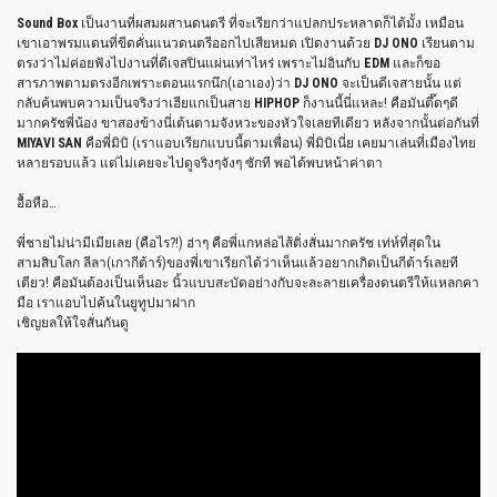
Sound Box
เป็นงานที่ผสมผสานดนตรี ที่จะเรียกว่าแปลกประหลาดก็ได้มั้ง เหมือน
เขาเอาพรมแดนที่ขีดคั่นแนวดนตรีออกไปเสียหมด เปิดงานด้วย
DJ ONO
เรียนตาม
ตรงว่าไม่ค่อยฟังไปงานที่ดีเจสปินแผ่นเท่าไหร่ เพราะไม่อินกับ
EDM
และก็ขอ
สารภาพตามตรงอีกเพราะตอนแรกนึก(เอาเอง)ว่า
DJ ONO
จะเป็นดีเจสายนั้น แต่
กลับค้นพบความเป็นจริงว่าเฮียแกเป็นสาย
HIPHOP
ก็งานนี้นี่แหละ! คือมันตึ๊ดๆดี
มากครัชพี่น้อง ขาสองข้างนี่เต้นตามจังหวะของหัวใจเลยทีเดียว หลังจากนั้นต่อกันที่
MIYAVI SAN
คือพี่มิบิ (เราแอบเรียกแบบนี้ตามเพื่อน) พี่มิบิเนี่ย เคยมาเล่นที่เมืองไทย
หลายรอบแล้ว แต่ไม่เคยจะไปดูจริงๆจังๆ ซักที พอได้พบหน้าค่าตา
อื้อหือ…
พี่ชายไม่น่ามีเมียเลย (คือไร?!) ฮ่าๆ คือพี่แกหล่อไส้ติ่งสั่นมากครัช เท่ห์ที่สุดใน
สามสิบโลก ลีลา(เกากีต้าร์)ของพี่เขาเรียกได้ว่าเห็นแล้วอยากเกิดเป็นกีต้าร์เลยที
เดียว! คือมันต้องเป็นเห็นอะ นิ้วแบบสะบัดอย่างกับจะละลายเครื่องดนตรีให้แหลกคา
มือ เราแอบไปค้นในยูทูปมาฝาก
เชิญยลให้ใจสั่นกันดู