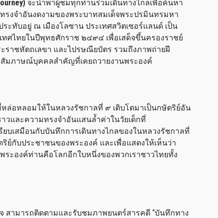
ourney)
จะนำพาผู้ชมทุกท่านร่วมเดินทางไกลเพื่อค้นหา
ะความทรงจำอันงดงามของพระบาทสมเด็จพระปรมินทรมหา
ประทับอยู่ ณ เมืองโลซาน ประเทศสวิตเซอร์แลนด์ เป็น
ะเทศไทยในปีพุทธศักราช ๒๔๙๔ เพื่อเสด็จขึ้นครองราชย์
ระราชหัตถเลขา และไปรษณียบัตร รวมถึงภาพถ่ายฝี
รสัมภาษณ์บุคคลสำคัญที่เคยถวายงานพระองค์
ดที่หล่อหลอมให้ในหลวงรัชกาลที่ ๙ เติบโตมาเป็นกษัตริย์อัน
ราวและความทรงจำอันแสนล้ำค่าในวัยเด็กที่
รียบเสมือนกับบันทึกการเดินทางไกลของในหลวงรัชกาลที่
ริย์กับประชาชนของพระองค์ และเพื่อแสดงให้เห็นว่า
แต่พระองค์ท่านคือโลกอีกใบหนึ่งของพวกเราชาวไทยทั้ง
ใจ สามารถติดตามและรับชมภาพยนตร์สารคดี “บันทึกทาง