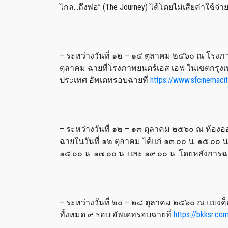
ไกล…ถึงพ่อ” (The Journey) ได้โดยไม่เสียค่าใช้จ
– ระหว่างวันที่ ๑๒ – ๑๕ ตุลาคม ๒๕๖๐ ณ โรงภา
ตุลาคม ฉายที่โรงภาพยนตร์เอส เอฟ ในเขตกรุงเทพ
ประเทศ อัพเดทรอบฉายที่
https://www.sfcinemaci
– ระหว่างวันที่ ๑๒ – ๑๓ ตุลาคม ๒๕๖๐ ณ ห้อง
ฉายในวันที่ ๑๒ ตุลาคม ได้แก่ ๑๓.๐๐ น. ๑๕.๐๐ 
๑๕.๐๐ น. ๑๗.๐๐ น. และ ๑๙.๐๐ น. โดยหลังการฉา
– ระหว่างวันที่ ๒๐ – ๒๘ ตุลาคม ๒๕๖๐ ณ แบงค็อ
ทั้งหมด ๙ รอบ อัพเดทรอบฉายที่
https://bkksr.co