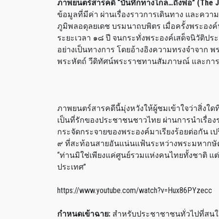
ภาพยนตร์สารคดี “บันทึกทางไกล…ถึงพ่อ” (The J
ข้อมูลที่มีค่า ผ่านเรื่องราวการเดินทาง แล
ภูมิพลอดุลยเดช บรมนาถบพิตร เมื่อครั้งพระองค์
ระยะเวลา ๑๘ ปี จนกระทั่งพระองค์เสด็จนิวัติปร
อย่างเป็นทางการ โดยอ้างอิงความทรงจำจาก พ
พระหัตถ์ วีดิทัศน์พระราชทานสัมภาษณ์ และกา
ภาพยนตร์สารคดีนี้มุ่งหวังให้ผู้ชมเข้าใจว่าสิ่งใ
เป็นที่รักของประชาชนชาวไทย ผ่านการนำเรื่อง
กระจัดกระจายของพระองค์มาเรียงร้อยต่อกัน เป
๙ ที่สะท้อนสายอันแน่นแฟ้นระหว่างพระมหากษัต
“ท่านมิใช่เพียงแค่ศูนย์รวมแห่งคนไทยทั้งชาติ 
ประเทศ”
https://www.youtube.com/watch?v=Hux86PYzecc
กำหนดเข้าฉาย:
สำหรับประชาชาชนทั่วไปที่สน