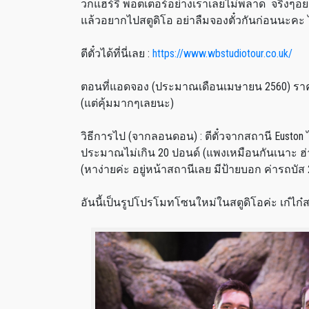
วกแฮร์รี่ พอตเตอร์อย่างเราเลยไม่พลาด จริงๆอย
แล้วอยากไปสตูดิโอ อย่าลืมจองตั๋วกันก่อนนะคะ ไ
ตีตั๋วได้ที่นี่เลย :
https://www.wbstudiotour.co.uk/
ตอนที่แอดจอง (ประมาณเดือนเมษายน 2560) ราคาอ
(แต่คุ้มมากๆเลยนะ)
วิธีการไป (จากลอนดอน) : ตีตั๋วจากสถานี Euston 
ประมาณไม่เกิน 20 ปอนด์ (แพงเหมือนกันเนาะ ฮ่าๆ
(หาง่ายค่ะ อยู่หน้าสถานีเลย มีป้ายบอก ค่ารถบัส 
อันนี้เป็นรูปโปรโมทโซนใหม่ในสตูดิโอค่ะ เก๋ไก๋