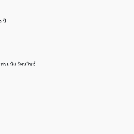
 ปี
ะพรมนัส รัตนวิชช์