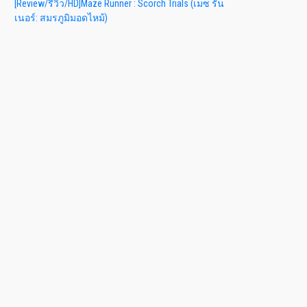
[Review/รีวิว/HD]Maze Runner : Scorch Trials (เมซ รัน
เนอร์: สมรภูมิมอดไหม้)