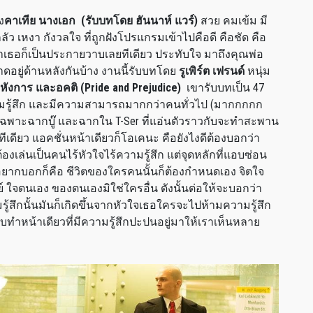
ง
คาเทีย นางเอก
(
รับบทโดย ฮันนาห์ แวร์
)
สวย คมเข้ม มี
กลัว เหงา กังวลใจ ที่ถูกฝังโปรแกรมเข้าไปคือดี คือชัด คือ
ตาเธอก็เป็นประกายวาบเลยทีเดียว ประทับใจ มาถึงคุณพ่อ
ดอยู่ด้านหลังกันบ้าง งานนี้รับบทโดย
รูเพิร์ต เฟรนด์
หนุ่ม
หังการ และอคติ
(Pride and Prejudice)
เขารับบทเป็น
47
วามรู้สึก และมีความสามารถมากกว่าคนทั่วไป
(
มากกกกก
ยเฉพาะฉากบู๊ และฉากใน
T-Ser
ที่แอ่นตัวราวกับจะทำสะพาน
ทีเดียว แอคชั่นหน้าเดียวก็โอเคนะ คือยังไงดีต้องบอกว่า
้องเล่นเป็นคนไร้หัวใจไร้ความรู้สึก แต่จุดหลักที่แอบซ่อน
งนี้อยากบอกก็คือ ชีวิตของใครคนนั้นก็ต้องกำหนดเอง จิตใจ
ย์ ใจตนเอง ของตนเองมิใช่ใครอื่น ดังนั้นต่อให้จะบอกว่า
รู้สึกนั้นมันก็เกิดขึ้นจากหัวใจเธอใครจะไปห้ามความรู้สึก
แอบทำหน้าเดียวที่มีความรู้สึกปะปนอยู่มาให้เราเห็นหลาย