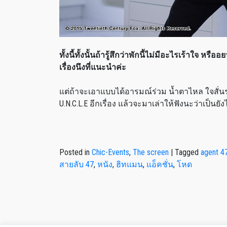
ทั้งนี้ทั้งนั้นถ้ารู้สึกว่าพักนี้ไม่มีอะไรเร้าใจ หร
เรื่องนึงที่แนะนำค่ะ
แต่ถ้าจะเอาแบบได้อารมณ์ร่วม น้ำตาไหล ใจสั่นระร
U.N.C.L.E
อีกเรื่อง แล้วจะมาเล่าให้ฟังนะว่าเป็นยัง
Posted in
Chic-Events
,
The screen
|
Tagged
agent 4
สายลับ 47
,
หนัง
,
ฮิทแมน
,
แอ็คชั่น
,
โหด