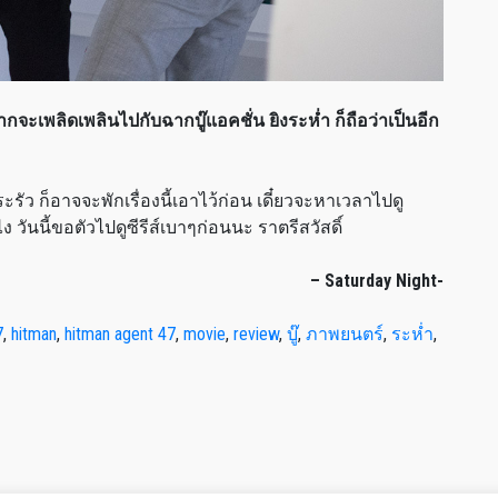
ืออยากจะเพลิดเพลินไปกับฉากบู๊แอคชั่น ยิงระห่ำ ก็ถือว่าเป็นอีก
ัว ก็อาจจะพักเรื่องนี้เอาไว้ก่อน เดี๋ยวจะหาเวลาไปดู
ไง วันนี้ขอตัวไปดูซีรีส์เบาๆก่อนนะ ราตรีสวัสดิ์
– Saturday Night-
7
,
hitman
,
hitman agent 47
,
movie
,
review
,
บู๊
,
ภาพยนตร์
,
ระห่ำ
,