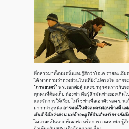
ที่กล่าวมาทั้งหมดนั้นเลยรู้สึกว่าโอเค รายละเอี
ได้ หากถามว่าตรงส่วนไหนที่ยังไม่ตรงใจ
อาจจะเ
“
ภาพยนตร์
”
พระเอกต่อสู้ และฆ่าทุกคนราวกับจะ
ทุกคนที่ต้องเก็บ ต้องฆ่า คือรู้สึกมันฆ่าเยอะเก
และจัดการให้เรียบ ไม่ใช่ฆ่าเพื่อเอาตัวรอด ฆ่าแล้
มากกว่าดูหนัง
อารมณ์ในตัวละครค่อนข้างดี แต่
มันส์ ก็ถือว่าผ่าน แต่ถ้าจะดูให้อินสำหรับเรายังถึ
ไม่ว่าจะเป็นฉากที่เจอพ่อ หรือการตามหาพ่อ รู
ถ้าเทียบกับ
MI5
หรืออีกหลายๆเรื่อง