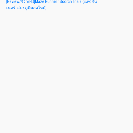
[Review/รีวิว/HD]Maze Runner : Scorch Trials (เมซ รัน
เนอร์: สมรภูมิมอดไหม้)