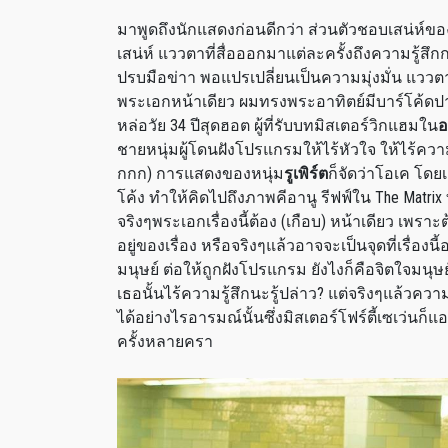
มาพูดถึงนักแสดงก่อนดีกว่า ส่วนตัวชอบเสน่ห์ขอ
เสน่ห์ แววตาที่สื่อออกมาแต่ละครั้งถึงความรู้สึก
ปรบมือข่าา พอแปรเปลี่ยนเป็นความมุ่งมั่น แวว
พระเอกหน้าเดียว ผมทรงพระอาทิตย์มีบาร์โค้ดปา
หล่อวัย
34
ปีสุดฮอต ผู้ที่รับบทมิสเตอร์วิกแฮมใน
อ
ชายหนุ่มผู้โดนฝังโปรแกรมให้ไร้หัวใจ ให้ไร้ค
กกก
)
การแสดงของหนุ่ม
รูเพิร์ต
ก็จัดว่าโอเค โด
โค้ง ทำให้คิดไปถึงภาพคีอานู รีฟฟ์ใน
The Matrix
จริงๆพระเอกเรื่องนี้ต้อง
(
เกือบ
)
หน้าเดียว เพราะต
อยู่ของเรื่อง หรือจริงๆแล้วอาจจะเป็นจุดที่เรื่อ
มนุษย์ ต่อให้ถูกฝังโปรแกรม ยังไงก็คือจิตใจมนุษ
เธอนั้นไร้ความรู้สึกนะรู้ปล่าว
?
แต่จริงๆแล้วความ
ได้อย่างไรอารมณ์นั้นซึ่งมิสเตอร์โฟร์ตี้เซเว่นก็
ครั้งหลายครา