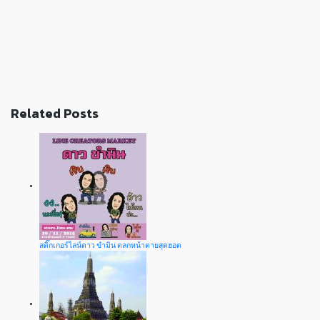
Related Posts
สติ๊กเกอร์ไลน์ดาว ขำมิน ตลกหน้าตายสุดฮอต