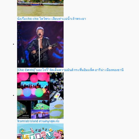
นั่งเรือ chic chic ไหว้พระ เลียบท่าเเม่น้ำเจ้าพระยา
[Chic-Events]“บอง โจวี่” จัดเต็มความมันส์ กระหึ่มอิมแพ็ค อารีน่า เมืองทองธานี
Teamlab Island สวนสนุกสุดเจ๋ง