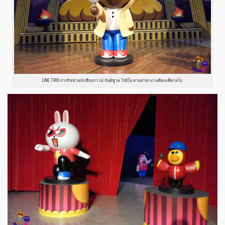
LINE TRIO ภารกิจช่วยนักสืบบราวน์ กับผ้ชู่วย โรมิโอ ตามล่าหางานศิลปะที่หายไป