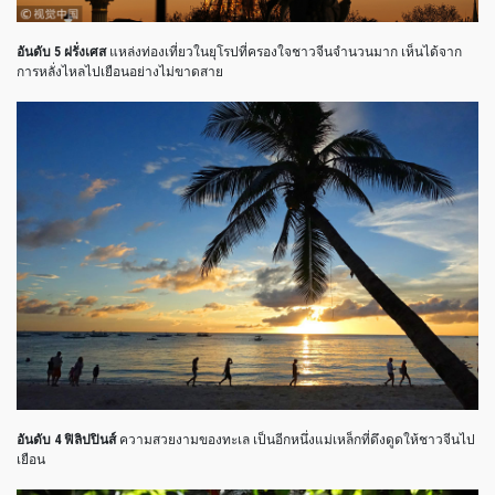
อันดับ 5 ฝรั่งเศส
แหล่งท่องเที่ยวในยุโรปที่ครองใจชาวจีนจำนวนมาก เห็นได้จาก
การหลั่งไหลไปเยือนอย่างไม่ขาดสาย
อันดับ 4 ฟิลิปปินส์
ความสวยงามของทะเล เป็นอีกหนึ่งแม่เหล็กที่ดึงดูดให้ชาวจีนไป
เยือน