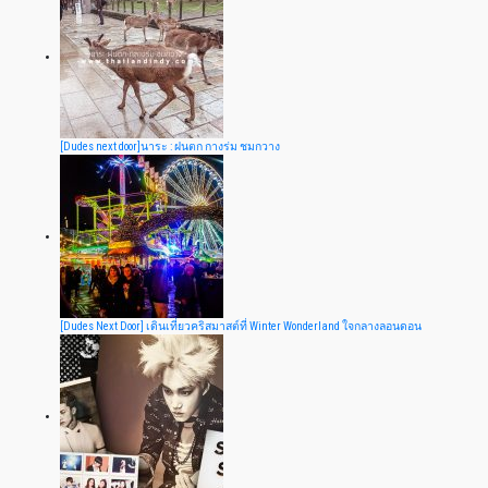
[Dudes next door]นาระ : ฝนตก กางร่ม ชมกวาง
[Dudes Next Door] เดินเที่ยวคริสมาสต์ที่ Winter Wonderland ใจกลางลอนดอน