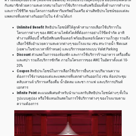
กับสมาชิกด้วยความสะดวกสบายในการใช้บริการระดับพรีเมี่ยมทั้งด้านการทำงาน
และการใช้ชีวิต
ของโครงการอสังหาริมทรัพย์ในเครือ
ผ่านสิทธิประโยชน์ของแต่ละ
แพคเกจที่แตกต่างกันออกไปใน
4
ด้านได้แก่
Unlimited Benefit
สิทธิประโยชน์ที่ให้ลูกค้าสามารถเลือกใช้บริการใน
โครงการต่างๆ
ของ
AWC
ตามไลฟ์สไตล์ที่ต้องการอย่างไร้ขีดจำกัด
อาทิ
ทำงานที่ล็อบบี้
หรือบิสสิเนสเซ็นเตอร์
พร้อมอินเทอร์เน็ตความเร็วสูง
รวมถึง
เลือกใช้สิ่งอำนวยความสะดวกต่างๆ
ของโรงแรม
เช่น
สระว่ายน้ำ
ฟิตเนส
(
เฉพาะในช่วงเวลาที่กำหนด
)
และบริการจอดรถแบบ
Valet Parking
Discount
ส่วนลดในการจองห้องพัก
และการใช้บริการร้านอาหาร
เครื่องดื่ม
และสปา
รวมถึงบริการซักรีด
ภายในโครงการของ
AWC
ในอัตราตั้งแต่
10-
20%
Coupon
สิทธิประโยชน์ในการเลือกใช้บริการอื่นๆ
ตามปริมาณความ
ต้องการใช้งานของแต่และแพคเกจที่แตกต่างกันออกไป
เช่น
ห้องประชุม
คลับเลานจ์
บริการเครื่องดื่ม
น้ำอัดลม
และชา
กาแฟ
และบริการปรินท์
เอกสาร
Infinite Point
คะแนนพิเศษสำหรับนำมาแลกรับสิทธิประโยชน์ต่างๆ
ทั้งใน
รูปแบบคูปอง
หรือใช้แทนเงินสดในการใช้บริการต่างๆ
ของโรงแรมตาม
ความต้องการ