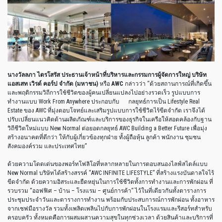
นางวัลลภา
ไตรโสรัส
ประธานเจ้าหน้าที่บริหารและกรรมการผู้จัดการใหญ่
บริษัท
แอสเสท
เวิรด์
คอร์ป
จำกัด
(
มหาชน
)
หรือ
AWC
กล่าวว่า
“
ด้วยสถานการณ์ที่เกิดขึ้น
และพฤติกรรมวิถีการใช้ชีวิตของผู้คนเปลี่ยนแปลงไปอย่างรวดเร็ว
รูปแบบการ
ทำงานแบบ
Work From Anywhere
ประกอบกับ
กลยุทธ์การเป็น
Lifestyle Real
Estate
ของ
AWC
ที่มุ่งตอบโจทย์และเสริมรูปแบบการใช้ชีวิตไร้ขีดจำกัด
เราจึงได้
ปรับเปลี่ยนแนวคิดด้านผลิตภัณฑ์และบริการของธุรกิจในเครือให้สอดคล้องกับฐาน
วิถีชีวิตใหม่แบบ
New Normal
ต่อยอดกลยุทธ์
AWC Building a Better Future
เพื่อมุ่ง
สร้างอนาคตที่ดีกว่า
ให้กับผู้เกี่ยวข้องทุกฝ่าย
ทั้งผู้ถือหุ้น
ลูกค้า
พนักงาน
ชุมชน
สังคมองค์รวม
และประเทศไทย
”
ด้วยความโดดเด่นของพอร์ทโฟลิโอที่หลากหลายในการตอบสนองไลฟ์สไตล์แบบ
New Normal
บริษัทได้สร้างสรรค์
“AWC INFINITE LIFESTYLE”
ที่สร้างแรงบันดาลใจไร้
ขีดจำกัด
ด้วยความอิสระและยืดหยุ่นในการใช้ชีวิตทั้งการทำงานและการพักผ่อน
ที่
รวบรวม
“
ออฟฟิศ
–
บ้าน
–
โรงแรม
–
ศูนย์การค้า
”
ไว้ในที่เดียวกันทั้งตารางการ
ประชุมประจำวันและตารางการทำงาน
พร้อมกับประสบการณ์การพักผ่อน
ทั้งอาหาร
จากเชฟมือรางวัล
รวมทั้งเพลิดเพลินไปกับการพักผ่อนในโรงแรมและรีสอร์ทสำหรับ
ครอบครัว
ทั้งหมดคือการผสมผสานความสุขในทุกช่วงเวลา
ด้วยสินค้าและบริการที่