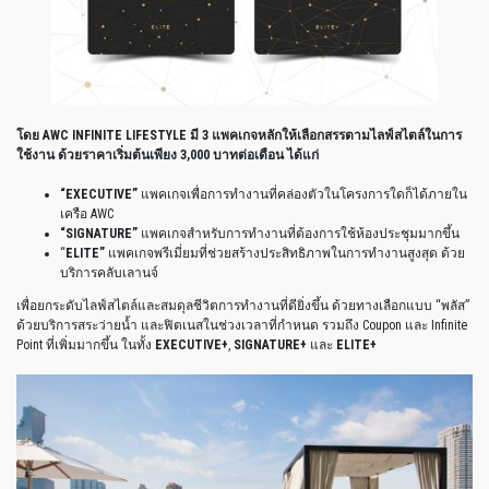
โดย
AWC INFINITE LIFESTYLE
มี
3
แพคเกจหลักให้เลือกสรรตามไลฟ์สไตล์ในการ
ใช้งาน
ด้วยราคาเริ่มต้นเพียง
3,000
บาทต่อเดือน
ได้แก่
“EXECUTIVE”
แพคเกจเพื่อการทำงานที่คล่องตัวในโครงการใดก็ได้ภายใน
เครือ
AWC
“SIGNATURE”
แพคเกจสำหรับการทำงานที่ต้องการใช้ห้องประชุมมากขึ้น
“
ELITE”
แพคเกจพรีเมี่ยมที่ช่วยสร้างประสิทธิภาพในการทำงานสูงสุด
ด้วย
บริการคลับเลานจ์
เพื่อยกระดับไลฟ์สไตล์และสมดุลชีวิตการทำงานที่ดียิ่งขึ้น
ด้วยทางเลือกแบบ
“
พลัส
”
ด้วยบริการสระว่ายน้ำ
และฟิตเนสในช่วงเวลาที่กำหนด
รวมถึง
Coupon
และ
Infinite
Point
ที่เพิ่มมากขึ้น
ในทั้ง
EXECUTIVE+
,
SIGNATURE+
และ
ELITE+