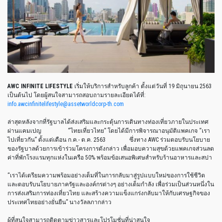
AWC INFINITE LIFESTYLE
เริ่มให้บริการสำหรับลูกค้า
ตั้งแต่วันที่
19
มิถุนายน
2563
เป็นต้นไป
โดยผู้สนใจสามารถสอบถามรายละเอียดได้ที่
:
info.awcinfinitelifestyle@assetworldcorp-th.com
ล่าสุดหลังจากที่รัฐบาลได้ส่งเสริมและกระตุ้นการเดินทางท่องเที่ยวภายในประเทศ
ผ่านแคมเปญ
“
ไทยเที่ยวไทย
”
โดยได้มีการพิจารณาอนุมัติแพคเกจ
“
เรา
ไปเที่ยวกัน
”
ตั้งแต่เดือน
ก
.
ค
.-
ต
.
ค
. 2563
ซึ่งทาง
AWC
ร่วมตอบรับนโยบาย
ของรัฐบาลด้วยการเข้าร่วมโครงการดังกล่าว
เพื่อมอบความสุขด้วยแพคเกจส่วนลด
ค่าที่พักโรงแรมทุกแห่งในเครือ
50%
พร้อมข้อเสนอพิเศษสำหรับร้านอาหารและสปา
“
เราได้เตรียมความพร้อมอย่างเต็มที่ในการกลับมาสู่รูปแบบใหม่ของการใช้ชีวิต
และตอบรับนโยบายภาครัฐและองค์กรต่างๆ
อย่างเต็มกำลัง
เพื่อร่วมเป็นส่วนหนึ่งใน
การส่งเสริมการท่องเที่ยวไทย
และสร้างความแข็งแกร่งกลับมาให้กับเศรษฐกิจของ
ประเทศไทยอย่างยั่นยืน
”
นางวัลลภากล่าว
ผู้ที่สนใจสามารถติดตามข่าวสารและโปรโมชั่นที่น่าสนใจ