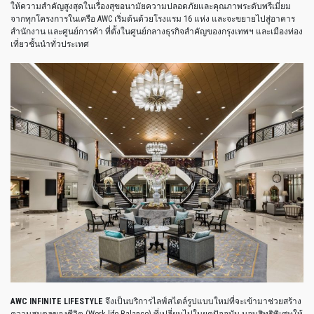
ให้ความสำคัญสูงสุดในเรื่องสุขอนามัยความปลอดภัยและคุณภาพระดับพรีเมี่ยม
จากทุกโครงการในเครือ
AWC
เริ่มต้นด้วยโรงแรม
16
แห่ง
และจะขยายไปสู่อาคาร
สำนักงาน
และศูนย์การค้า
ที่ตั้งในศูนย์กลางธุรกิจสำคัญของกรุงเทพฯ
และเมืองท่อง
เที่ยวชั้นนำทั่วประเทศ
AWC INFINITE LIFESTYLE
จึงเป็นบริการไลฟ์สไตล์รูปแบบใหม่ที่จะเข้ามาช่วยสร้าง
ความสมดุลของชีวิต
(Work-life Balance)
ที่เปลี่ยนไปในยุคปัจจุบัน
มอบสิทธิพิเศษให้