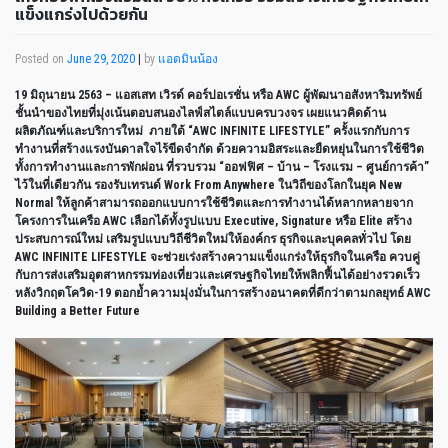
แข็งแกร่งไปด้วยกัน
Posted on
June 29, 2020
|
by
แอดมินน้อง
19
มิถุนายน
2563 –
แอสเสท
เวิรด์
คอร์ปอเรชั่น
หรือ
AWC
ผู้พัฒนาอสังหาริมทรัพย์
ชั้นนำของไทยที่มุ่งเน้นตอบสนองไลฟ์สไตล์แบบครบวงจร
เผยแนวคิดด้าน
ผลิตภัณฑ์และบริการใหม่
ภ
ายใต้
“AWC INFINITE LIFESTYLE”
ครั้งแรกกับการ
ทำงานที่สร้างแรงบันดาลใจไร้ขีดจำกัด
ด้วยความอิสระและยืดหยุ่นในการใช้ชีวิต
ทั้งการทำงานและการพักผ่อน
ที่รวบรวม
“
ออฟฟิศ
–
บ้าน
–
โรงแรม
–
ศูนย์การค้า
”
ไว้ในที่เดียวกัน
รองรับเทรนด์
Work From Anywhere
ในวิถีของโลกในยุค
New
Normal
ให้ลูกค้าสามารถออกแบบการใช้ชีวิตและการทำงานได้หลากหลายจาก
โครงการในเครือ
AWC
เลือกได้ทั้งรูปแบบ
Executive, Signature
หรือ
Elite
สร้าง
ประสบการณ์ใหม่
เสริมรูปแบบวิถีชีวิตใหม่ให้องค์กร
ธุรกิจและบุคคลทั่วไป
โดย
AWC INFINITE LIFESTYLE
จะช่วยเร่งสร้างความแข็งแกร่งให้ธุรกิจในเครือ
ควบคู่
กับการส่งเสริมอุตสาหกรรมท่องเที่ยวและเศรษฐกิจไทยให้พลิกฟื้นได้อย่างรวดเร็ว
หลังวิกฤตโควิด
-19
ตอกย้ำความมุ่งมั่นในการสร้างอนาคตที่ดีกว่าตามกลยุทธ์
AWC
Building a Better Future