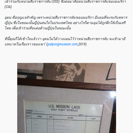
เข้าร่วมกับหน่วยสืบราชการลับ
(OSS)
ซึ่งต่อมาคือหน่วยสืบราชการลับของอเมริกา
(CIA)
อุดม
คือกุญแจสำคัญ
เพราะหน่วยสืบราชการลับของอเมริกา
มีแผนที่จะรบกับทหาร
ญี่ปุ่น
ซึ่งในขณะนั้นญี่ปุ่นสนใจในประเทศไทย
อย่างไรก็ตามอุมได้ถูกฝึกให้เป็นเสรี
ไทย
เพื่อเข้าร่วมที่จะต่อต้านญี่ปุ่นในขณะนั้น
ทีนี้คุณก็ได้เข้าใจแล้วว่า
อุดมไม่ได้วางแผนไว้ว่าหน่วยสืบราชการลับ
จะเข้ามามี
บทบาทในเรื่องราวของเขา
’ (
patpongmuseum.com
,2019)