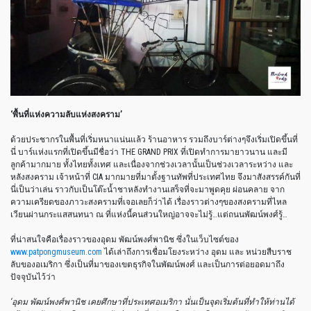
‘
พื้นที่แห่งความลับแห่งสงคราม
’
ด้วยประชากรในพื้นที่เริ่มหนาแน่นแล้ว
ร้านอาหาร
รวมถึงบาร์ต่างๆจึงเริ่มเปิดขึ้นที่
นี่
บาร์แห่งแรกที่เปิดขึ้นมีชื่อว่า
THE GRAND PRIX
ที่เปิดทำการมายาวนาน
และมี
ลูกค้ามากมาย
ทั้งไทยทั้งเทศ
และเนื่องจากช่วงเวลานั้นเป็นช่วงเวลาระหว่าง
และ
หลังสงคราม
เจ้าหน้าที่
CIA
มากมายที่มาตั้งฐานทัพที่ประเทศไทย
จึงมาสังสรรค์กันที่
นี่เป็นว่าเล่น
ราวกับเป็นโต๊ะน้ำชาหลังทำงานเสร็จที่จะมาพูดคุย
ผ่อนคลาย
จาก
ความเครียดของภาวะสงครามที่เจอเลยก็ว่าได้
เรื่องราวต่างๆของสงครามที่ไหล
เวียนผ่านกระแสสนทนา
ณ
ที่แห่งนี้คนส่วนใหญ่อาจจะไม่รู้
…
แต่ถนนพัฒน์พงศ์รู้
…
ที่น่าสนใจคือเรื่องราวของอุดม
พัฒน์พงศ์พานิช
ซึ่งในเว็บไซต์ของ
www.patpongmuseum.com
ได้เล่าถึงการเชื่อมโยงระหว่าง
อุดม
และ
หน่วยสืบราช
ลับของอเมริกา
ซึ่งเป็นที่มาของเขตธุรกิจในพัฒน์พงศ์
และเป็นการต่อยอดมาถึง
ปัจจุบันไว้ว่า
‘
อุดม
พัฒน์พงศ์พานิช
เคยศึกษาที่ประเทศอเมริกา
นั่นเป็นจุดเริ่มต้นที่ทำให้ท่านได้