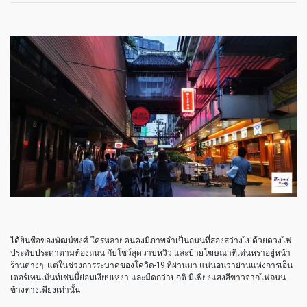
ได้ยินชื่อของพัฒน์พงศ์
ใครหลายคนคงมีภาพจำเป็นถนนที่ส่องสว่างไปด้วยดวงไฟ
ประดับประดาตามท้องถนน
กับโชว์สุดวาบหวิว
และป้ายโฆษณาที่เด่นหราอยู่หน้า
ร้านต่างๆ
แต่ในช่วงการระบาดของโควิด
-19
ที่ผ่านมา
แน่นอนว่าย่านแห่งการเอ็น
เตอร์เทนเม้นท์เช่นนี้ย่อมเงียบเหงา
และมืดกว่าปกติ
มีเพียงแสงสีขาวจากไฟถนน
ข้างทางเพียงเท่านั้น