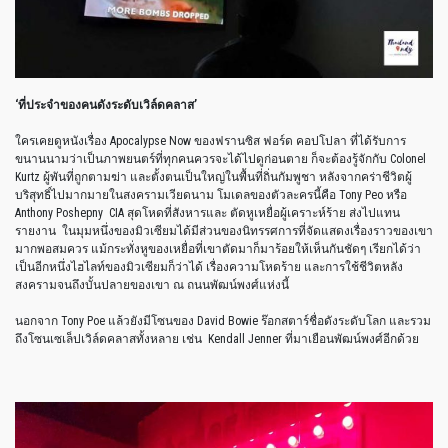
‘
ที่ประจำของคนดังระดับเวิล์ดคลาส
’
ใครเคยดูหนังเรื่อง
Apocalypse Now
ของฟรานซิส
ฟอร์ด
คอปโปลา
ที่ได้รับการ
ขนานนามว่าเป็นภาพยนตร์ที่ทุกคนควรจะได้ไปดูก่อนตาย
ก็จะต้องรู้จักกับ
Colonel
Kurtz
ผู้พันที่ถูกตามฆ่า
และตั้งตนเป็นใหญ่ในพื้นที่ถิ่นกัมพูชา
หลังจากคร่าชีวิตผู้
บริสุทธิ์ไปมากมายในสงครามเวียดนาม
โมเดลของตัวละครนี้คือ
Tony Peo
หรือ
Anthony Poshepny
CIA
สุดโหดที่สังหารและ
ตัดหูเหยื่อผู้เคราะห์ร้าย
ส่งไปแทน
รายงาน
ในมุมหนึ่งของมิวเซียมได้มีส่วนของนิทรรศการที่จัดแสดงเรื่องราวของเขา
มากพอสมควร
แม้กระทั่งหูของเหยื่อที่เขาตัดมาก็มาร้อยให้เห็นกันชัดๆ
เรียกได้ว่า
เป็นอีกหนึ่งไฮไลท์ของมิวเซียมก็ว่าได้
เรื่องความโหดร้าย
และการใช้ชีวิตหลัง
สงครามจนถึงบั้นปลายของเขา
ณ
ถนนพัฒน์พงศ์แห่งนี้
นอกจาก
Tony Poe
แล้วยังมีโซนของ
David Bowie
ร๊อกสตาร์ชื่อดังระดับโลก
และรวม
ถึงโซนเซเล็ปเวิล์ดคลาสทั้งหลาย
เช่น
Kendall Jenner
ที่มาเยือนพัฒน์พงศ์อีกด้วย