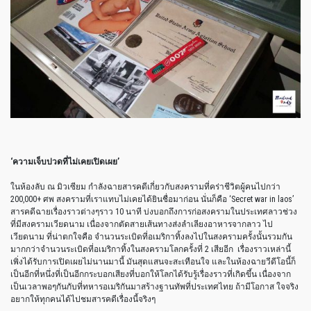
‘
ความเจ็บปวดที่ไม่เคยเปิดเผย
’
ในห้องลับ
ณ
มิวเซียม
กำลังฉายสารคดีเกี่ยวกับสงครามที่คร่าชีวิตผู้คนไปกว่า
200,000+
ศพ
สงครามที่เราแทบไม่เคยได้ยินชื่อมาก่อน
นั่นก็คือ
‘Secret war in laos’
สารคดีฉายเรื่องราวต่างๆราว
10
นาที
บ่งบอกถึงการก่อสงครามในประเทศลาวช่วง
ที่มีสงครามเวียดนาม
เนื่องจากตัดสายเส้นทางส่งลำเลียงอาหารจากลาว
ไป
เวียดนาม
ที่น่าตกใจคือ
จำนวนระเบิดที่อเมริกาทิ้งลงไปในสงครามครั้งนั้นรวมกัน
มากกว่าจำนวนระเบิดที่อเมริกาทิ้งในสงครามโลกครั้งที่
2
เสียอีก
เรื่องราวเหล่านี้
เพิ่งได้รับการเปิดเผยไม่นานมานี้
มันสุดแสนจะสะเทือนใจ
และในห้องฉายวีดีโอนี้ก็
เป็นอีกที่หนึ่งที่เป็นอีกกระบอกเสียงที่บอกให้โลกได้รับรู้เรื่องราวที่เกิดขึ้น
เนื่องจาก
เป็นเวลาพอๆกันกับที่ทหารอเมริกันมาสร้างฐานทัพที่ประเทศไทย
ถ้ามีโอกาส
ใจจริง
อยากให้ทุกคนได้ไปชมสารคดีเรื่องนี้จริงๆ