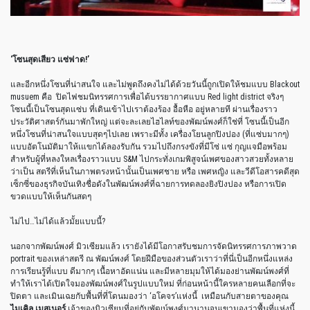
‘
โซนสุดเสียว
แซ่ฟาด
!’
และอีกหนึ่งโซนที่น่าสนใจ
และไม่พูดถึงคงไม่ได้ด้วยวันนี้ถูกเปิดให้ชมแบบ
Blackout
musuem
คือ
ปิดไฟชมนิทรรศการเพื่อได้บรรยากาศแบบ
Red light district
จริงๆ
โซนนี้เป็นโซนสุดแซ่บ
ที่เดินเข้าไปเราต้องร้อง
อื้อหือ
อยู่หลายที
ผ่านเรื่องราว
ประวัติศาสตร์กันมาพักใหญ่
แต่จะละเลยไฮไลท์ของพัฒน์พงศ์ก็ใช่ที่
โซนนี้เป็นอีก
หนึ่งโซนที่น่าสนใจแบบสุดๆไปเลย
เพราะมีทั้ง
เครื่องโยนลูกปิงปอง
(
ที่แซ่บมากๆ
)
แบบอัตโนมัติมาให้เแขกได้ลองรับกัน
รวมไปถึงกรงขังที่มีโซ่
แซ่
กุญแจมือพร้อม
สำหรับผู้ที่หลงใหลเรื่องราวแบบ
S&M
ไปกระทั่งเกมพิสูจน์เพศของสาวสวยทั้งหลาย
ว่าเป็น
สตรีที่เห็นในภาพตรงหน้านั้นเป็นเพศชาย
หรือ
เพศหญิง
และวีดีโอสารคดีสุด
เซ็กซี่ของธุรกิจบันเทิงชื่อดังในพัฒน์พงศ์ที่ฉายการทดลองยิงปิงปอง
หรือการเปิด
ขวดแบบให้เห็นกันสดๆ
ไม่ไป
…
ไม่ได้แล้วมั้ยแบบนี้
?
นอกจากพัฒน์พงศ์
มิวเซียมแล้ว
เรายังได้มีโอกาสรับชมการจัดนิทรรศการภาพวาด
portrait
ของเหล่าสตรี
ณ
พัฒน์พงศ์
โดยฝีมือของส่วนตัวเราว่าที่นี่เป็นอีกหนึ่งแหล่ง
การเรียนรู้ที่แบบ
ดีมากๆ
เนื้อหาอัดแน่น
และมีหลายมุมให้ได้มองย่านพัฒน์พงศ์ที่
ทำให้เราได้เปิดใจมองพัฒน์พงศ์ในรูปแบบใหม่
ที่ก่อนหน้านี้ใครหลายคนเลือกที่จะ
ปิดตา
และเมินเฉยกับพื้นที่ที่โดนมองว่า
‘
อโคจร
’
แห่งนี้
เหมือนกับสายตาของคุณ
ไมเคิล
เมสเนอร์
เจ้าของมิวเซียมที่อยู่กับพัฒน์พงศ์มานานจนเขามองว่าพื้นที่แห่งนี้