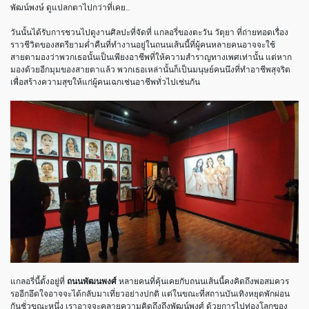
พัฒน์พงษ์
ดูแปลกตาไปกว่าที่เคย
…
วันนั้นได้รับการชวนไปดูงานศิลปะที่จัดที่ แกลอรี่ของตะวัน วัตุยา ที่ถ่ายทอดเรื่อง
ราวชีวิตของสตรียามค่ำคืนที่ทำงานอยู่ในถนนเส้นนี้ที่ผู้คนหลายคนอาจจะใช้
สายตามองว่าพวกเธอนั้นเป็นเพียงอาชีพที่ให้ความสำราญทางเพศเท่านั้น แต่หาก
มองด้วยอีกมุมของสายตาแล้ว พวกเธอเหล่านั้นก็เป็นมนุษย์คนนึงที่ทำอาชีพสุจริต
เพื่อสร้างความสุขให้แก่ผู้คนเฉกเช่นอาชีพทั่วไปเช่นกัน
แกลอรี่นี้ตั้งอยู่ที่
ถนนพัฒนพงศ์​
หลายคนที่คุ้นเคยกับถนนเส้นนี้คงคิดถึงพอสมควร
รออีกอึดใจอาจจะได้กลับมาเที่ยวอย่างปกติ
แต่ในขณะที่สถานบันเทิงหยุดพักผ่อน
กันชั่วขณะหนึ่ง
เราอาจจะคลายความคิดถึงถึงพัฒน์พงศ์
ด้วยการไปท่องโลกของ