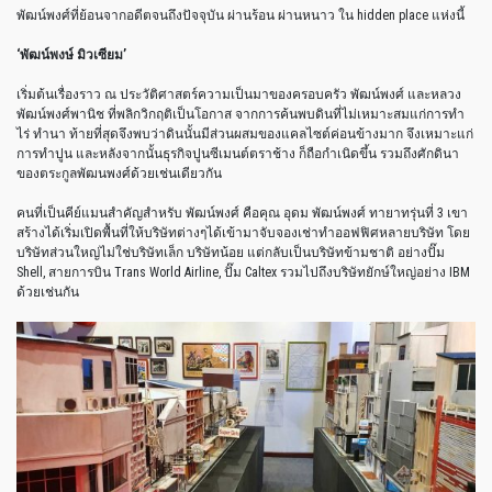
พัฒน์พงศ์ที่ย้อนจากอดีตจนถึงปัจจุบัน
ผ่านร้อน
ผ่านหนาว
ใน
hidden place
แห่งนี้
‘
พัฒน์พงษ์
มิวเซียม
’
เริ่มต้นเรื่องราว
ณ
ประวัติศาสตร์ความเป็นมาของครอบครัว
พัฒน์พงศ์
และหลวง
พัฒน์พงศ์พานิช
ที่พลิกวิกฤติเป็นโอกาส
จากการค้นพบดินที่ไม่เหมาะสมแก่การทำ
ไร่
ทำนา
ท้ายที่สุดจึงพบว่าดินนั้นมีส่วนผสมของแคลไซต์ค่อนข้างมาก
จึงเหมาะแก่
การทำปูน
และหลังจากนั้นธุรกิจปูนซีเมนต์ตราช้าง
ก็ถือกำเนิดขึ้น
รวมถึงศักดินา
ของตระกูลพัฒนพงศ์ด้วยเช่นเดียวกัน
คนที่เป็นคีย์แมนสำคัญสำหรับ
พัฒน์พงศ์
คือคุณ
อุดม
พัฒน์พงศ์
ทายาทรุ่นที่
3
เขา
สร้างได้เริ่มเปิดพื้นที่ให้บริษัทต่างๆได้เข้ามาจับจองเช่าทำออฟฟิศหลายบริษัท
โดย
บริษัทส่วนใหญ่ไม่ใช่บริษัทเล็ก
บริษัทน้อย
แต่กลับเป็นบริษัทข้ามชาติ
อย่างปั๊ม
Shell,
สายการบิน
Trans World Airline,
ปั๊ม
Caltex
รวมไปถึงบริษัทยักษ์ใหญ่อย่าง
IBM
ด้วยเช่นกัน