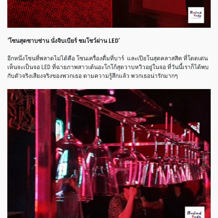
‘
โซนสุดซาบซ่าน
นั่งจิบเบียร์
ชมโชว์ผ่าน
LED’
อีกหนึ่งโซนที่พลาดไม่ได้คือ
โซนเครื่องดื่มที่บาร์
และเปียโนสุดคลาสสิค
ที่โดดเด่น
เห็นจะเป็นจอ
LED
ที่ฉายภาพสาวเต้นอะโกโก้สุดวาบหวิวอยู่ในจอ
ที่วันนี้เราก็ได้พบ
กับตัวจริงเสียงจริงของพวกเธอ
ตามความรู้สึกแล้ว
พวกเธอน่ารักมากๆ