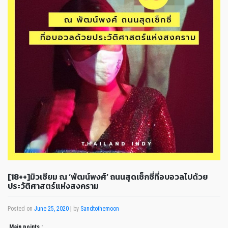
[18++]มิวเซียม ณ ‘พัฒน์พงศ์’ ถนนสุดเซ็กซี่ที่อบอวลไปด้วย
ประวัติศาสตร์แห่งสงคราม
Posted on
June 25, 2020
|
by
Sandtothemoon
Main points
: