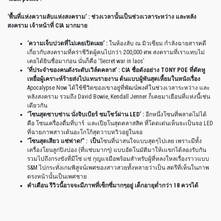
‘
พื้นที่แห่งความลับแห่งสงคราม
’ :
ช่วงเวลานั้นเป็นช่วงเวลาระหว่าง
และหลัง
สงคราม
เจ้าหน้าที่
CIA
มากมาย
‘
ความเจ็บปวดที่ไม่เคยเปิดเผย
’ :
ในห้องลับ
ณ
มิวเซียม
กำลังฉายสารคดี
เกี่ยวกับสงครามที่คร่าชีวิตผู้คนไปกว่า
200,000
ศพ
สงครามที่เราแทบไม่
เคยได้ยินชื่อมาก่อน
นั่นก็คือ
‘Secret war in laos’
‘
ที่ประจำของคนดังระดับเวิล์ดคลาส
’ : CIA
ชื่อดังอย่าง
TONY POE
ที่ตัดหู
เหยื่อผู้เคราะห์ร้ายส่งไปแทนรายงาน
ต้นแบบผู้พันสุดเหี้ยมในหนังเรื่อง
Apocalypse Now
ได้ใช้ชีวิตของเขาอยู่ที่พัฒน์พงศ์ในช่วงเวลาระหว่าง
และ
หลังสงคราม
รวมถึง
David Bowie, Kendall Jenner
ก็เคยมาเยือนที่แห่งนี้เช่น
เดียวกัน
‘
โซนสุดซาบซ่าน
นั่งจิบเบียร์
ชมโชว์ผ่าน
LED’ :
อีกหนึ่งโซนที่พลาดไม่ได้
คือ
โซนเครื่องดื่มที่บาร์
และเปียโนสุดคลาสสิค
ที่โดดเด่นเห็นจะเป็นจอ
LED
ที่ฉายภาพสาวเต้นอะโกโก้สุดวาบหวิวอยู่ในจอ
‘
โซนสุดเสียว
แซ่ฟาด
!” :
เป็น
โซนที่น่าสนใจแบบสุดๆไปเลย
เพราะมีทั้ง
เครื่องโยนลูกปิงปอง
(
ที่แซ่บมากๆ
)
แบบอัตโนมัติมาให้เแขกได้ลองรับกัน
รวมไปถึงกรงขังที่มีโซ่
แซ่
กุญแจมือพร้อมสำหรับผู้ที่หลงใหลเรื่องราวแบบ
S&M
ไปกระทั่งเกมพิสูจน์เพศของสาวสวยทั้งหลายว่าเป็น
สตรีที่เห็นในภาพ
ตรงหน้านั้นเป็นเพศชาย
คำเตือน
รีวิวนี้อาจจะมีภาพที่เซ็กซี่มากๆอยู่
เด็กอายุต่ำกว่า
18
ควรได้