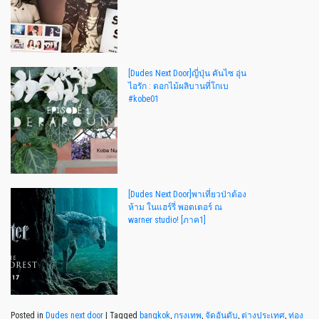
[Dudes Next Door]ญี่ปุ่น คันไซ อุ่น
ไอรัก : ดอกไม้ผลิบานที่โกเบ
#kobe01
[Dudes Next Door]พาเที่ยวป่าต้อง
ห้าม ในแฮร์รี่ พอตเตอร์ ณ
warner studio! [ภาค1]
Posted in
Dudes next door
|
Tagged
bangkok
,
กรุงเทพ
,
จัดอันดับ
,
ต่างประเทศ
,
ท่อง