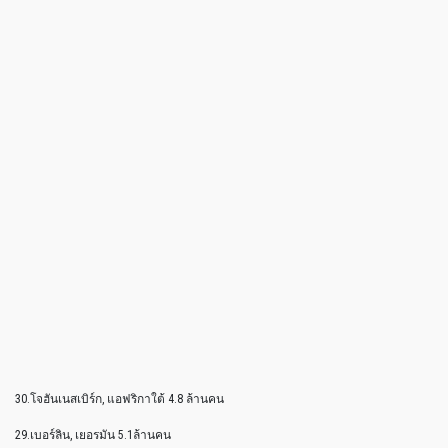
30.โจฮันเนสเบิร์ก, แอฟริกาใต้ 4.8 ล้านคน
29.เบอร์ลิน, เยอรมัน 5.1ล้านคน