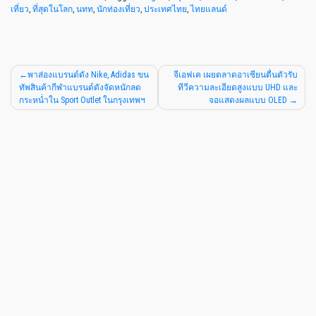
เที่ยว
,
ที่สุดในโลก
,
นทท
,
นักท่องเที่ยว
,
ประเทศไทย
,
ไทยแลนด์
พาส่องแบรนด์ดัง Nike, Adidas ขน
จีเอฟเค เผยตลาดอาเซียนตื่นตัวรับ
ทัพสินค้ากีฬาแบรนด์ดังจัดหนักลด
ทีวีความละเอียดสูงแบบ UHD และ
กระหน่ำใน Sport Outlet ในกรุงเทพฯ
จอแสดงผลแบบ OLED