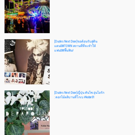
[Dudes Next Door]ขอต้อนรับสู่ดิน
แดนSMTOWN สถานที่ที่จะทำให้
แฟนSMฟิ๊นฟิน!
[Dudes Next Door]ญี่ปุ่น คันไซ อุ่นไอรัก
: ดอกไม้ผลิบานที่โกเบ #kobe01