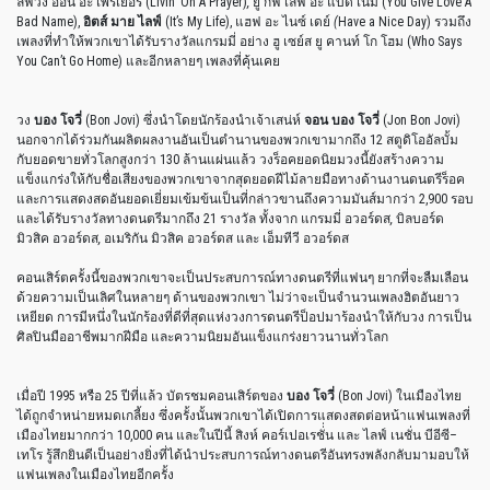
ลิฟวิ่ง ออน อะ เพรเยอร์ (Livin’ On A Prayer)
,
ยู กีฟ เลิฟ อะ แบด เนม (You Give Love A
Bad Name),
อิตส์ มาย ไลฟ์
(It’s My Life), แฮฟ อะ ไนซ์ เดย์
(
Have a Nice Day)
รวมถึง
เพลงที่ทำให้พวกเขาได้รับรางวัลแกรมมี่ อย่าง ฮู เซย์ส ยู คานท์ โก โฮม (Who Says
You Can’t Go Home) และอีกหลายๆ เพลงที่คุ้นเคย
วง
บอง โจวี่
(Bon Jovi) ซึ่งนำโดยนักร้องนำเจ้าเสน่ห์
จอน บอง โจวี่
(Jon Bon Jovi)
นอกจากได้ร่วมกันผลิตผลงานอันเป็นตำนานของพวกเขามากถึง 12 สตูดิโออัลบั้ม
กับยอดขายทั่วโลกสูงกว่า 130
ล้านแผ่นแล้ว วงร็อคยอดนิยมวงนี้ยังสร้างความ
แข็งแกร่งให้กับชื่อเสียงของพวกเขาจากสุดยอดฝีไม้ลายมือทางด้านงานดนตรีร็อค
และการแสดงสดอันยอดเยี่ยมเข้มข้นเป็นที่กล่าวขานถึงความมันส์มากว่า 2,900
รอบ
และได้รับรางวัลทางดนตรีมากถึง 21
รางวัล ทั้งจาก แกรมมี่ อวอร์ดส
,
บิลบอร์ด
มิวสิค อวอร์ดส
,
อเมริกัน มิวสิค อวอร์ดส และ เอ็มทีวี อวอร์ดส
คอนเสิร์ตครั้งนี้ของพวกเขาจะเป็นประสบการณ์ทางดนตรีที่แฟนๆ ยากที่จะลืมเลือน
ด้วยความเป็นเลิศในหลายๆ ด้านของพวกเขา ไม่ว่าจะเป็นจำนวนเพลงฮิตอันยาว
เหยียด การมีหนึ่งในนักร้องที่ดีที่สุดแห่งวงการดนตรีป็อปมาร้องนำให้กับวง การเป็น
ศิลปินมืออาชีพมากฝีมือ และความนิยมอันแข็งแกร่งยาวนานทั่วโลก
เมื่อปี 1995
หรือ
25 ปีที่แล้ว บัตรชมคอนเสิร์ตของ
บอง โจวี่
(Bon Jovi) ในเมืองไทย
ได้ถูกจำหน่ายหมดเกลี้ยง ซึ่งครั้งนั้นพวกเขาได้เปิดการแสดงสดต่อหน้าแฟนเพลงที่
เมืองไทยมากกว่า 10,000 คน และในปีนี้ สิงห์ คอร์เปอเรชั่่น และ ไลฟ์ เนชั่น บีอีซี
–
เทโร รู้สึกยินดีเป็นอย่างยิ่งที่ได้นำประสบการณ์ทางดนตรีอันทรงพลังกลับมามอบให้
แฟนเพลงในเมืองไทยอีกครั้ง