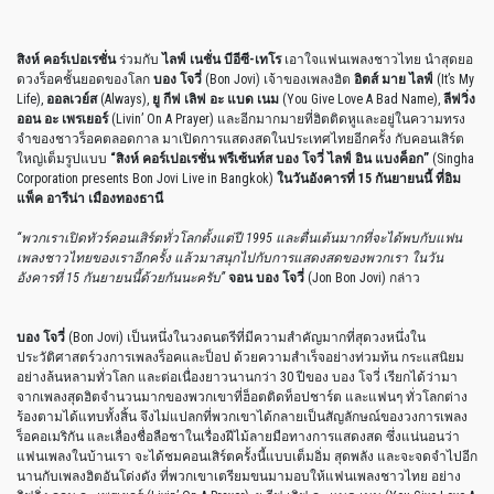
สิงห์ คอร์เปอเรชั่น
ร่วมกับ
ไลฟ์ เนชั่น บีอีซี
-เทโร
เอาใจแฟนเพลงชาวไทย นำสุดยอ
ดวงร็อคชั้นยอดของโลก
บอง โจวี่
(Bon Jovi) เจ้าของเพลงฮิต
อิตส์ มาย ไลฟ์
(It’s My
Life),
ออลเวย์ส
(Always),
ยู กีฟ เลิฟ อะ แบด เนม
(You Give Love A Bad Name),
ลีฟวิ่ง
ออน อะ เพรเยอร์
(Livin’ On A Prayer) และอีกมากมายที่ฮิตติดหูและอยู่ในความทรง
จำของชาวร็อคตลอดกาล มาเปิดการแสดงสดในประเทศไทยอีกครั้ง กับคอนเสิร์ต
ใหญ่เต็มรูปแบบ
“สิงห์ คอร์เปอเรชั่น พรีเซ้นท์ส บอง โจวี่ ไลฟ์ อิน แบงค็อก”
(Singha
Corporation presents Bon Jovi Live in Bangkok)
ในวันอังคารที่
15 กันยายนนี้ ที่อิม
แพ็ค อารีน่า เมืองทองธานี
“พวกเราเปิดทัวร์คอนเสิร์ตทั่วโลกตั้งแต่ปี
1995 และตื่นเต้นมากที่จะได้พบกับแฟน
เพลงชาวไทยของเราอีกครั้ง แล้วมาสนุกไปกับการแสดงสดของพวกเรา ในวัน
อังคารที่ 15 กันยายนนี้ด้วยกันนะครับ”
จอน บอง โจวี่
(Jon Bon Jovi) กล่าว
บอง โจวี่
(Bon Jovi) เป็นหนึ่งในวงดนตรีที่มีความสำคัญมากที่สุดวงหนึ่งใน
ประวัติศาสตร์วงการเพลงร็อคและป็อป ด้วยความสำเร็จอย่างท่วมท้น กระแสนิยม
อย่างล้นหลามทั่วโลก และต่อเนื่องยาวนานกว่า
30
ปีของ บอง โจวี่ เรียกได้ว่ามา
จากเพลงสุดฮิตจำนวนมากของพวกเขาที่ฮ็อตติดท็อปชาร์ต และแฟนๆ ทั่วโลกต่าง
ร้องตามได้แทบทั้งสิ้น จึงไม่แปลกที่พวกเขาได้กลายเป็นสัญลักษณ์ของวงการเพลง
ร็อคอเมริกัน และเลื่องชื่อลือชาในเรื่องฝีไม้ลายมือทางการแสดงสด ซึ่งแน่นอนว่า
แฟนเพลงในบ้านเรา จะได้ชมคอนเสิร์ตครั้งนี้แบบเต็มอิ่ม สุดพลัง และจะจดจำไปอีก
นานกับเพลงฮิตอันโด่งดัง ที่พวกเขาเตรียมขนมามอบให้แฟนเพลงชาวไทย อย่าง