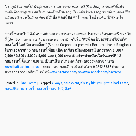
“
เราภูมิใจมากที่ได้นำสุดยอดการแสดงของ
บอง โจวี่
(Bon Jovi)
วงดนตรีชั้นนำ
ระดับโลกมาสู่ประเทศไทย และตื่นเต้นมากๆ ที่จะได้สร้างปรากฏการณ์ทางดนตรีร็อ
คอันน่าทึ่งร่วมไปกับแฟนๆ ที่นี่
”
นีล ทอมป์สัน
ซีอีโอ ของ ไลฟ์ เนชั่น บีอีซี
–
เทโร
กล่าว
งานนี้ พลาดไม่ได้เด็ดขาดกับสุดยอดการแสดงสดของปรมาจารย์ทางดนตรี
บอง โจ
วี่
(Bon Jovi) และการกลับมาของพวกเขาอีกครั้งใน
“สิงห์ คอร์เปอเรชั่น พรีเซ้นท์ส
บอง โจวี่ ไลฟ์ อิน แบงค็อก
”
(Singha Corporation presents Bon Jovi Live in Bangkok)
ในวันอังคารที่
15 กันยายนนี้ ที่อิมแพ็ค อารีน่า เมืองทองธานี บัตรราคา 2,000 /
2,500 / 3,500 / 4,000 / 5,000 และ 6,000 บาท เปิดจำหน่ายบัตรในวันเสาร์ที่ 12
กันยายนนี้ ตั้งแต่ 10.00 น. เป็นต้นไป
ที่ไทยทิคเก็ตเมอเจอร์ทุกสาขา หรือ
www.thaiticketmajor.com
สอบถามรายละเอียดเพิ่มเติมโทร 0-2262-3838 ติดตาม
ข่าวสารความเคลื่อนไหวได้ที่
www.bectero.com
/
www.facebook.com/bectero/
Posted in
Chic-Events
|
Tagged
always
,
chic event
,
it's my life
,
you give a bad name
,
คอนเสิร์ต
,
บอง โจวี่
,
บองโจวี่
,
บอน โจวี
,
สิงห์