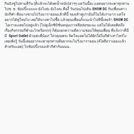
กินบิงซูไปสามสี่วัน (ดีแล้วจะได้ลดน้ำหนัก)ฮ่าๆๆ แต่วันนี้ฮะ แอดอยากจะพาทุกท่าน
ไปช..ช…ช้อปปิ้งงงงงง ยังไงล่ะ ยังไงล่ะ คืองี้ วันก่อนไปเดิน
SHOW DC
กับเพื่อนสาว
นักกีฬา คือนางชวนไปวิ่งมาราธอนแล้วทีนี้ รองเท้าคู่เก่ามันก็ไม่ได้เก่ามาก แต่ใจ
อยากได้คู่ใหม่ไง เลยให้นางพาไปซื้อ แล้วคุณเพื่อนก็แนะนำไปทีนี้เลยจ้า
SHOW DC
ไอเราอะเคยไปอยู่แล้ว (ไปดูเอ็กซิบิชั่นหนุ่มเกาหลีหล่อๆอะนะ แต่ไม่ได้เคยคิดถึง
เรื่องกิจกรรมกีฬาอะไรหร๊อกกก) ก็ต้องยกความดีความชอบให้คุณเพื่อน ที่แจ้งว่าที่นี่
มี
Sport Outlet
ด้วยค่ะพี่น้อง! โถ่วคุณพระ จิตใจแอดไม่ได้ฝักใฝ่ในกีฬาเท่าไหร่ไง
เลยเพิ่งรู้ วันนี้เลยอยากจะพาทุกท่านที่อยากจะไปวิ่งมาราธอน (4โลถือว่าเยอะแล้ว
สำหรับแอด) ไปช้อปปิ้งรองเท้ากีฬากันนนน…