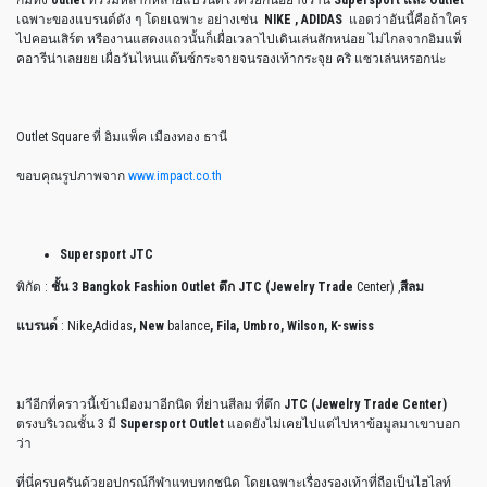
ก็มีทั้ง
outlet
ที่รวมหลากหลายแบรนด์ไว้ด้วยกันอย่างร้าน
Supersport และ Outlet
เฉพาะของแบรนด์ดัง ๆ โดยเฉพาะ อย่างเช่น
NIKE , ADIDAS
แอดว่าอันนี้คือถ้าใคร
ไปคอนเสิร์ต หรืองานแสดงแถวนั้นก็เผื่อเวลาไปเดินเล่นสักหน่อย ไม่ไกลจากอิมแพ็
คอารีน่าเลยยย เผื่อวันไหนแด๊นซ์กระจายจนรองเท้ากระจุย คริ แซวเล่นหรอกน่ะ
Outlet Square ที่ อิมแพ็ค เมืองทอง ธานี
ขอบคุณรูปภาพจาก
www.impact.co.th
Supersport JTC
พิกัด :
ชั้น 3 Bangkok Fashion Outlet ตึก JTC (Jewelry Trade
Center) ,
สีลม
แบรนด
์ : Nike,Adidas
, New
balance
, Fila, Umbro, Wilson, K-swiss
มาีอีกที่คราวนี้เข้าเมืองมาอีกนิด ที่ย่านสีลม ที่ตึก
JTC (Jewelry Trade Center)
ตรงบริเวณชั้น 3 มี
Supersport Outlet
แอดยังไม่เคยไปแต่ไปหาข้อมูลมาเขาบอก
ว่า
ที่นี่ครบครันด้วยอุปกรณ์กีฬาแทบทุกชนิด โดยเฉพาะเรื่องรองเท้าที่ถือเป็นไฮไลท์