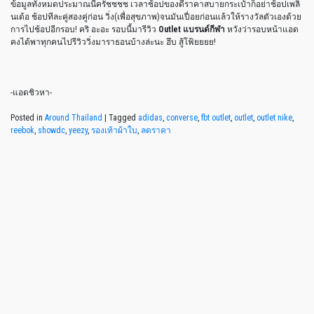
ข้อมูลทั้งหมดประมาณนี้ครัชชชช เวลาช้อปของดีราคาสบายกระเป๋าก็อย่าช้อปเพลิ
นเด้อ ช้อปทีละคู่สองคู่ก่อน วิ่ง(เพื่อสุขภาพ)จนมันเปื่อยก่อนแล้วให้รางวัลตัวเองด้วย
การไปช้อปอีกรอบ! คริ อะอะ รอบนี้มารีวิว
Outlet แบรนด์กีฬา
หวังว่ารอบหน้าแอด
คงได้พาทุกคนไปรีวิววิ่งมาราธอนบ้างล่ะนะ ฮึบ สู้โฟ้ยยยย!
-แอดชิวหา-
Posted in
Around Thailand
|
Tagged
adidas
,
converse
,
fbt outlet
,
outlet
,
outlet nike
,
reebok
,
showdc
,
yeezy
,
รองเท้าผ้าใบ
,
ลดราคา