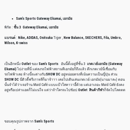
Sam’s Sports Gateway Ekamai, เอกมัย
พิกัด :
ชั้น 3 Gateway Ekamai, เอกมัย
แบรนด
์ :
Nike, ADIDAS, Onitsuka
Tiger ,
New Balance, SKECHERS, Fila, Umbro,
Wilson, K-swiss
เป็นอีกหนึ่ง
Outlet
ของ
Sam’s Sports
อันนี้ตั้งอยู่ที่ชั้น 3
เกตเวย์เอกมัย (Gateway
Ekamai)
ไปง่ายที่นี่ แค่ลงรถไฟฟ้าสถานทีเอกมัยก็ถึงแล้ว ตึกเกตเวย์นี่เชื่อมกับ
รถไฟฟ้าเลย ห้างนี้จะต่างกับ
SHOW DC
อยู่หน่อยตรงที่เน้นความเป็นญี่ปุ่น ส่วน
SHOW DC
นี่ดิวตี้ฟรีเกาหลีก็มาจ้าาา เคยไปเดินเล่นเกตเวย์ เอกมัย(นานมาละ) ตอน
นั้นจำได้ว่าเจอร้าน Maid Café แบบแบ๊วใสคาวาอี้ด้วย แต่เอาเถอะ Maid Café ยังคง
อยู่หรือเปล่าแอดก็ไม่แน่ใจ แต่ว่าถ้าใครจะไปช้อป
Outlet สินค้ากีฬา
ก็จัดไปโลดดด
ขอบคุณรูปภาพจาก
Sam’s Sports