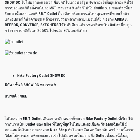
SHOW DC
ไปไม่ยากนะแอดว่า คือปกติไปแถวฟอร์จูน รัชดาอะไรงี้อยู่แล้วอะ ทีนี้วิธี
การของแอดก็คือนั่งรถไปลง MRT พระราม 9 แล้วก็ไปนั่ง shuttle bus ของห้างที่มา
รับแถวนั้นเลย และที่
F.B.T Outlet
ก็จะมีสปอร์ตแบรนด์ไทยคุณภาพที่ขายเสื้อผ้า
และอุปกรณ์กีฬาครบชุด แล้วยังรวบรวมหลากหลายแบรนด์ดัง ๆ อย่าง
ADIDAS,
REEBOK, CONVERSE, SKECHERS
ไว้ในที่เดียวแล้ว ราคาที่ขายใน
Outlet
นี้จะถูก
กว่าราคาปกติตั้งแต่ 20-50% ไปจนถึง 80% เลยทีเดียว
Nike Factory Outlet SHOW DC
พิกัด : ชั้น 3 SHOW DC พระราม 9
แบรนด์ : NIKE
ไม่ไกลจาก
F.B.T Outlet เ
ดินเลยมาอีกหน่อยก็จะเจอ
Nike Factory Outlet
ที่เรียกได้
ว่ากันว่าเป็น
Outlet
ของ
Nike ที่ใหญ่ที่สุดในไทยและเอเชียตะวันออกเฉียงใต้
มี
คอลเลคชั่นใหม่ๆ ส่งตรงจาก
Nike Shop
ทั่วโลกมาอัพเดทกันทุกสัปดาห์ งานนี้สาวก
Nike ไม่ควรพลาดที่จะลองแวะเข้าไปเยี่ยมชมเป็นอย่างยิ่ง
Outlet
ทั้งสองนี้ตั้งอยู่