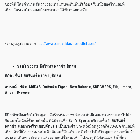
ของที่นี่ โดยจำนวนชั้นวางรองเท้าแทบจะกินพื้นที่เกือบครึ่งหนึ่งของร้านเลยที
เดียว ใครเคยไปสอยอะไรมามาเล่าให้ฟังหน่อยนะจ๊ะ
ขอบคุณรูปภาพจาก
http://www.bangkokfashionoutlet.com/
Sam’s Sports อัมรินทร์ พลาซ่า ชิดลม
พิกัด : ชั้น 1 อัมรินทร์ พลาซ่า ,ชิดลม
แบรนด์ : Nike, ADIDAS, Onitsuka Tiger , New Balance, SKECHERS, Fila, Umbro,
Wilson, K-swiss
นี่ยิ่งเข้าเมืองเข้าไปใหญ่เลย อัมรินทร์พลาซ่า ชิดลม อันนี้เคยผ่าน เพราะเคยไปนั่ง
กินแมคโดนัลล์ชั้นบนตึกนั้น ที่นี่มีร้านชื่อ
Sam’s Sports
บริเวณชั้น 1
อัมรินทร์
พลาซ่า แถมทางร้านชอบจัดSale เป็นประจำ
บางครั้งมีลดสูงสุดถึง 70-80% กันเลยที
เดียว อันนี้ก็ไปง่ายลงรถไฟฟ้าชิดลมก็ถึงแล้ว แต่ตัวห้างไม่ได้ใหญ่มากขนาดนั้น ถ้า
แบบเอาเดินทางสะดวก แล้วอยากแค่ซื้อรองเท้า ไปลองดูที่นี่ก่อนแอดว่าก็ดีนะ