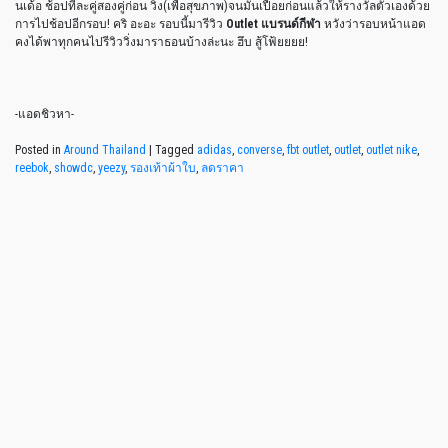
นเด้อ ช้อปทีละคู่สองคู่ก่อน วิ่ง(เพื่อสุขภาพ)จนมันเปื่อยก่อนแล้วให้รางวัลตัวเองด้วย
การไปช้อปอีกรอบ! คริ อะอะ รอบนี้มารีวิว
Outlet แบรนด์กีฬา
หวังว่ารอบหน้าแอด
คงได้พาทุกคนไปรีวิววิ่งมาราธอนบ้างล่ะนะ ฮึบ สู้โฟ้ยยยย!
-แอดชิวหา-
Posted in
Around Thailand
|
Tagged
adidas
,
converse
,
fbt outlet
,
outlet
,
outlet nike
,
reebok
,
showdc
,
yeezy
,
รองเท้าผ้าใบ
,
ลดราคา