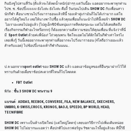
กินบิงซูไปสามสี่วัน (ดีแล้วจะได้ลดน้ำหนัก)ฮ่าๆๆ แต่วันนี้ฮะ แอดอยากจะพาทุกท่าน
ไปช..ช…ช้อปปิ้งงงงงง ยังไงล่ะ ยังไงล่ะ คืองี้ วันก่อนไปเดิน
SHOW DC
กับเพื่อนสาว
นักกีฬา คือนางชวนไปวิ่งมาราธอนแล้วทีนี้ รองเท้าคู่เก่ามันก็ไม่ได้เก่ามาก แต่ใจ
อยากได้คู่ใหม่ไง เลยให้นางพาไปซื้อ แล้วคุณเพื่อนก็แนะนำไปทีนี้เลยจ้า
SHOW DC
ไอเราอะเคยไปอยู่แล้ว (ไปดูเอ็กซิบิชั่นหนุ่มเกาหลีหล่อๆอะนะ แต่ไม่ได้เคยคิดถึง
เรื่องกิจกรรมกีฬาอะไรหร๊อกกก) ก็ต้องยกความดีความชอบให้คุณเพื่อน ที่แจ้งว่าที่นี่
มี
Sport Outlet
ด้วยค่ะพี่น้อง! โถ่วคุณพระ จิตใจแอดไม่ได้ฝักใฝ่ในกีฬาเท่าไหร่ไง
เลยเพิ่งรู้ วันนี้เลยอยากจะพาทุกท่านที่อยากจะไปวิ่งมาราธอน (4โลถือว่าเยอะแล้ว
สำหรับแอด) ไปช้อปปิ้งรองเท้ากีฬากันนนน…
ป.ล.นอกจาก
sport outlet
ของ
SHOW DC
แล้ว แอดเอาข้อมูลของที่อื่นๆมาฝากไว้ให้
ทราบกันด้วยเผื่อขาช้อปสะดวกที่ไหนก็ไปโลดดด
FBT Outlet
พิกัด :
ชั้น 3 SHOW DC พระราม 9
แบรนด
์ :
ADIDAS, REEBOK, CONVERSE, FILA, NEW BALANCE, SKECHERS,
UMBRO, K-SWISS,CROCS, KRONOS, BAOJI, SPEEDO, BP WORLD, HEAD,
TECNIFIBRE
SHOW DC
เพราะเป็นห้างเปิดใหม่ (แต่ใหญ่โคตร) เลยบอกวิธีการไปเพิ่มเติมหน่อย
SHOW DC
ไปไม่ยากนะแอดว่า คือปกติไปแถวฟอร์จูน รัชดาอะไรงี้อยู่แล้วอะ ทีนี้วิธี