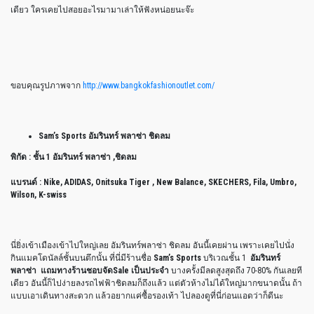
เดียว ใครเคยไปสอยอะไรมามาเล่าให้ฟังหน่อยนะจ๊ะ
ขอบคุณรูปภาพจาก
http://www.bangkokfashionoutlet.com/
Sam’s Sports อัมรินทร์ พลาซ่า ชิดลม
พิกัด : ชั้น 1 อัมรินทร์ พลาซ่า ,ชิดลม
แบรนด์ : Nike, ADIDAS, Onitsuka Tiger , New Balance, SKECHERS, Fila, Umbro,
Wilson, K-swiss
นี่ยิ่งเข้าเมืองเข้าไปใหญ่เลย อัมรินทร์พลาซ่า ชิดลม อันนี้เคยผ่าน เพราะเคยไปนั่ง
กินแมคโดนัลล์ชั้นบนตึกนั้น ที่นี่มีร้านชื่อ
Sam’s Sports
บริเวณชั้น 1
อัมรินทร์
พลาซ่า แถมทางร้านชอบจัดSale เป็นประจำ
บางครั้งมีลดสูงสุดถึง 70-80% กันเลยที
เดียว อันนี้ก็ไปง่ายลงรถไฟฟ้าชิดลมก็ถึงแล้ว แต่ตัวห้างไม่ได้ใหญ่มากขนาดนั้น ถ้า
แบบเอาเดินทางสะดวก แล้วอยากแค่ซื้อรองเท้า ไปลองดูที่นี่ก่อนแอดว่าก็ดีนะ