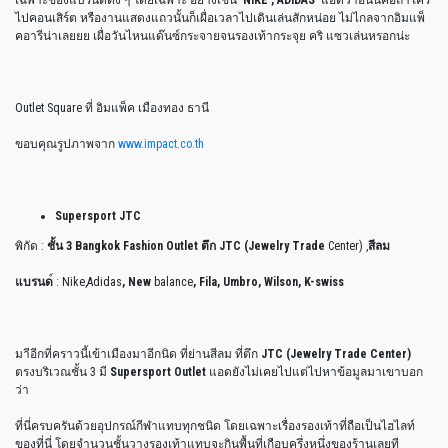
เฉพาะของแบรนด์ดัง ๆ โดยเฉพาะ อย่างเช่น
NIKE , ADIDAS
แอดว่าอันนี้คือถ้าใคร
ไปคอนเสิร์ต หรืองานแสดงแถวนั้นก็เผื่อเวลาไปเดินเล่นสักหน่อย ไม่ไกลจากอิมแพ็
คอารีน่าเลยยย เผื่อวันไหนแด๊นซ์กระจายจนรองเท้ากระจุย คริ แซวเล่นหรอกน่ะ
Outlet Square ที่ อิมแพ็ค เมืองทอง ธานี
ขอบคุณรูปภาพจาก
www.impact.co.th
Supersport JTC
พิกัด :
ชั้น 3 Bangkok Fashion Outlet ตึก JTC (Jewelry Trade
Center) ,
สีลม
แบรนด
์ : Nike,Adidas
, New
balance
, Fila, Umbro, Wilson, K-swiss
มาีอีกที่คราวนี้เข้าเมืองมาอีกนิด ที่ย่านสีลม ที่ตึก
JTC (Jewelry Trade Center)
ตรงบริเวณชั้น 3 มี
Supersport Outlet
แอดยังไม่เคยไปแต่ไปหาข้อมูลมาเขาบอก
ว่า
ที่นี่ครบครันด้วยอุปกรณ์กีฬาแทบทุกชนิด โดยเฉพาะเรื่องรองเท้าที่ถือเป็นไฮไลท์
ของที่นี่ โดยจำนวนชั้นวางรองเท้าแทบจะกินพื้นที่เกือบครึ่งหนึ่งของร้านเลยที