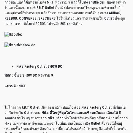
การของแอดก็คือนั่งรถไปลง MRT พระราม 9 แล้วก็ไปนั่ง shuttle bus ของห้างที่มา
รับแถวนั้นเลย และที่
F.B.T Outlet
ก็จะมีสปอร์ตแบรนด์ไทยคุณภาพที่ขายเสื้อผ้า
และอุปกรณ์กีฬาครบชุด แล้วยังรวบรวมหลากหลายแบรนด์ดัง ๆ อย่าง
ADIDAS,
REEBOK, CONVERSE, SKECHERS
ไว้ในที่เดียวแล้ว ราคาที่ขายใน
Outlet
นี้จะถูก
กว่าราคาปกติตั้งแต่ 20-50% ไปจนถึง 80% เลยทีเดียว
Nike Factory Outlet SHOW DC
พิกัด : ชั้น 3 SHOW DC พระราม 9
แบรนด์ : NIKE
ไม่ไกลจาก
F.B.T Outlet เ
ดินเลยมาอีกหน่อยก็จะเจอ
Nike Factory Outlet
ที่เรียกได้
ว่ากันว่าเป็น
Outlet
ของ
Nike ที่ใหญ่ที่สุดในไทยและเอเชียตะวันออกเฉียงใต้
มี
คอลเลคชั่นใหม่ๆ ส่งตรงจาก
Nike Shop
ทั่วโลกมาอัพเดทกันทุกสัปดาห์ งานนี้สาวก
Nike ไม่ควรพลาดที่จะลองแวะเข้าไปเยี่ยมชมเป็นอย่างยิ่ง
Outlet
ทั้งสองนี้ตั้งอยู่
บริเวณชั้น 3 ของห้างเหมือนกัน รอบนี้แอดได้รองเท้าผ้าใบมาคู่นึง แล้วก็เสื้อมาตัว