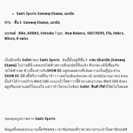
Sam’s Sports Gateway Ekamai, เอกมัย
พิกัด :
ชั้น 3 Gateway Ekamai, เอกมัย
แบรนด
์ :
Nike, ADIDAS, Onitsuka
Tiger ,
New Balance, SKECHERS, Fila, Umbro,
Wilson, K-swiss
เป็นอีกหนึ่ง
Outlet
ของ
Sam’s Sports
อันนี้ตั้งอยู่ที่ชั้น 3
เกตเวย์เอกมัย (Gateway
Ekamai)
ไปง่ายที่นี่ แค่ลงรถไฟฟ้าสถานทีเอกมัยก็ถึงแล้ว ตึกเกตเวย์นี่เชื่อมกับ
รถไฟฟ้าเลย ห้างนี้จะต่างกับ
SHOW DC
อยู่หน่อยตรงที่เน้นความเป็นญี่ปุ่น ส่วน
SHOW DC
นี่ดิวตี้ฟรีเกาหลีก็มาจ้าาา เคยไปเดินเล่นเกตเวย์ เอกมัย(นานมาละ) ตอน
นั้นจำได้ว่าเจอร้าน Maid Café แบบแบ๊วใสคาวาอี้ด้วย แต่เอาเถอะ Maid Café ยังคง
อยู่หรือเปล่าแอดก็ไม่แน่ใจ แต่ว่าถ้าใครจะไปช้อป
Outlet สินค้ากีฬา
ก็จัดไปโลดดด
ขอบคุณรูปภาพจาก
Sam’s Sports
ข้อมูลทั้งหมดประมาณนี้ครัชชชช เวลาช้อปของดีราคาสบายกระเป๋าก็อย่าช้อปเพลิ