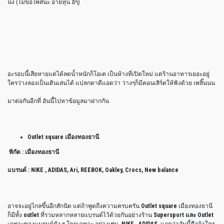
นึง (ไม่ขอโพสนะ อายหุ่น ฮี่ๆ)
อะรอบนี้เสียหายแต่ได้ลดน้ำหนักก็โอเค เป็นห้างที่เปิดใหม่ แต่ร้านอาหารเยอะอยู่
ใครว่างลองเป็นเดินเล่นได้ แปลกตาดีแอดว่า ว่างๆก็มีคอนเสิร์ตให้ฟังด้วย เพลิ๊นนน
มาต่อกันอีกที่ อันนี้ไปหาข้อมูลมาฝากกัน
Outlet square เมืองทองธานี
พิกัด : เมืองทองธานี
แบรนด์ : NIKE , ADIDAS, Ari, REEBOK, Oakley, Crocs, New balance
อาจจะอยู่ไกลขึ้นอีกสักนิด แต่ถ้าพูดถึงความครบครัน
Outlet square
เมืองทองธานี
ก็มีทั้ง
outlet
ที่รวมหลากหลายแบรนด์ไว้ด้วยกันอย่างร้าน
Supersport และ Outlet