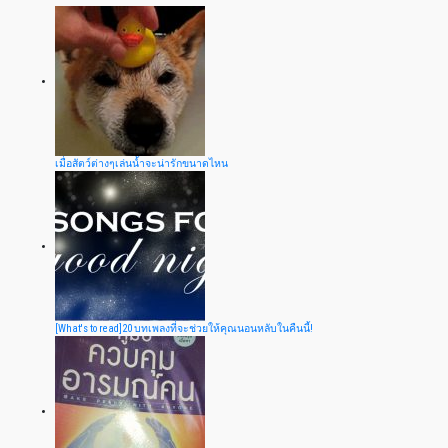
เมื่อสัตว์ต่างๆเล่นน้ำจะน่ารักขนาดไหน
[What's to read]20 บทเพลงที่จะช่วยให้คุณนอนหลับในคืนนี้!