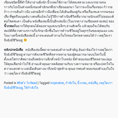
เขียนชนิดนี้ที่ทำให้น่าอ่านยิ่งนัก นิ้วกลมใช้ภาษาได้สละสลวย และบรรยายจน
ราวกับไปเป็นส่วนหนึ่งของตัวอักษรที่เขาเขียนออกมา ไม่ว่าจะเป็นเรื่องของ ก้าวรอ
ก้าว การเดินก้าวนึง แต่รออีกก้าวนึงเพื่อจะได้เดินเคียงคู่กัน หรือเรื่องชะตากรรมของ
เสือ ที่พูดถึงมนุษย์บางคนที่แม้จะไม่รู้วิธีการดำเนินชีวิตที่มากมายนักแต่ก็ไม่ยอมแพ้
ต่อโชคชะตา เป็นต้น หนังสือเล่มนี้เป็นอีกเล่มนึง (ในบรรดางานเขียนหลายเล่ม) ของ
นิ้วกลม
ที่อยากให้ทุกคนได้ลองหามุมสงบๆเล็กๆ อ่านสักครั้ง แล้วคุณก็จะได้พบกับ
สมบัติที่ควรค่าแก่การเก็บรักษาอีกชิ้นในการดำรงชีวิตอยู่ในทุกๆวันของคุณเอง และ
ในบางครั้งหนังสือเล่มนี้ อาจจะตอบคำถามในใจของใครหลายคนได้ว่า เหตุใดเรา
จึงยังมีชีวิตอยู่
หลังปกหนังสือ
: หนังสือเล่มนี้พยายามตอบคำถามสำคัญ อันน่าข้องใจว่าเหตุใดเรา
จึงยังมีชีวิตอยู่ ผ่านการสังเกตชีวิตที่หลากหลาย ของผู้คนมากมายบนโลกใบนี้
ตั้งแต่โสกราติสมาจนถึงพนักงานฉีกตั๋วหน้าโรงหนัง มีคำตอบของชีวิตหลายแง่มุม
ให้คุณเลือกนำไปใช้ อ่านแล้วคุณอาจคล้อยตามกับบางความหมาย หรือแปลกใจใน
ความแตกต่าง แต่เมื่อเดินทางมาถึงหน้าสุดท้าย คุณอาจพบคำตอบของตัวเองในใจ
ว่า เหตุใดเราจึงยังมีชีวิตอยู่
Posted in
What's To Read
|
Tagged
inspiration
,
กำลังใจ
,
นิ้วกลม
,
หนังสือ
,
เหตุใดเรา
จึงยังมีชีวิตอยู่
,
ให้กำลังใจ