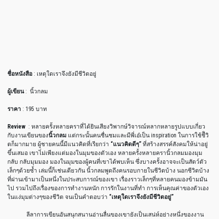
ชื่อหนังสือ
: เหตุใดเราจึงยังมีชีวิตอยู่
ผู้เขียน
:
นิ้วกลม
ราคา
: 195 บาท
Review
: หลายครั้งหลายคราที่ได้ยินเสียงวิพากษ์วิจารณ์หลากหลายรูปแบบเกี่ยว
กับงานเขียนของ
นิ้วกลม
แต่กระนั้นคนชื่นชมและมีพี่เอ๋เป็น inspiration ในการใช้ชีิวิ
ตก็มากมาย ผู้ชายคนนี้มีแนวคิดที่เรียกว่า
“แนวคิดดีๆ”
ที่สร้างสรรค์สังคมให้น่าอยู่
ขึ้นเสมอ เขาไ่ม่เพียงแต่มองในมุมของตัวเอง หลายครั้งหลายครานิ้วกลมมองมุม
กลับ กลับมุมมอง มองในมุมของผู้คนที่เขาได้พบเห็น ซึ่งบางครั้งอาจจะเป็นสัตว์ตัว
เล็กๆด้วยซ้ำ เล่มนี้ก็เช่นเดียวกัน นิ้วกลมพูดถึงคนรอบกายในชีวิตบ้าง นอกชีวิตบ้าง
ที่ผ่านเข้ามาเป็นหนึ่งในประสบการณ์ของเขา เรื่องราวเล็กๆที่หลายคนมองข้ามมัน
ไป รวมไปถึงเรื่องของการทำงานหนัก การรักในงานที่ทำ การเห็นคุณค่าของตัวเอง
ในแง่มุมต่างๆของชีวิต จนเป็นคำตอบว่า
“เหตุใดเราจึงยังมีชีวิตอยู่”
ลีลาการเขียนอันสนุกสนานอ่านลื่นของเขายังเป็นเสน่ห์อย่างหนึ่งของงาน