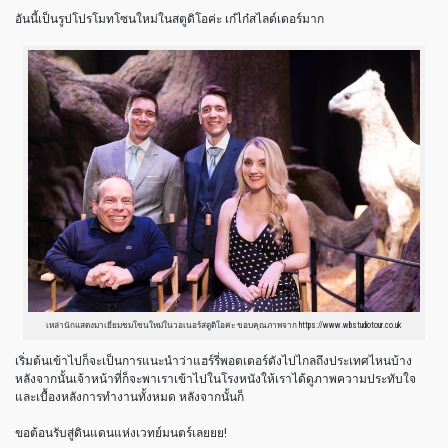
อันนี้เป็นรูปโปรโมทโซนใหม่ในสตูดิโอค่ะ เก๋ไก๋สไลด์เดอร์มาก
เหล่านักแสดงมาเยี่ยมชมโซนใหม่ในวอเนอร์สตูดิโอค่ะ ขอบคุณภาพจาก https://www.wbstudiotour.co.uk
เริ่มต้นเข้าไปก็จะเป็นการแนะนำว่าแฮร์รี่พอตเตอร์ดังไปไกลถึงประเทศไหนบ้าง
หลังจากนั้นเจ้าหน้าที่ก็จะพาเราเข้าไปในโรงหนังให้เราได้ดูภาพความประทับใจ
และเบื้องหลังการทำงานทั้งหมด หลังจากนั้นก็
ขอต้อนรับสู่ดินแดนแห่งเวทย์มนตร์เลยยย!