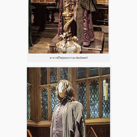
อาจารย์ใหญ่ของเราเอง ดัมเบิลดอร์