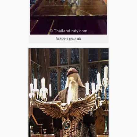
โต๊ะกินข้าว ดูดีนะว่ามั้ย