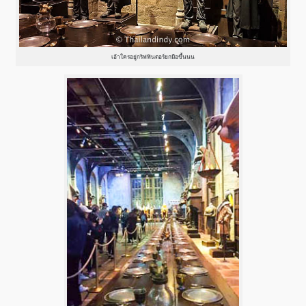
เอ้าใครอยู่กริฟฟินดอร์ยกมือขึ้นนน