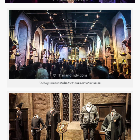
โถงใหญ่ของฮอกวอร์ตโต๊ะกินข้าวแต่ละบ้านเรียงรายเลย