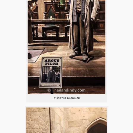
อาร์กัส ฟิลช์ คนดุคนเดิม