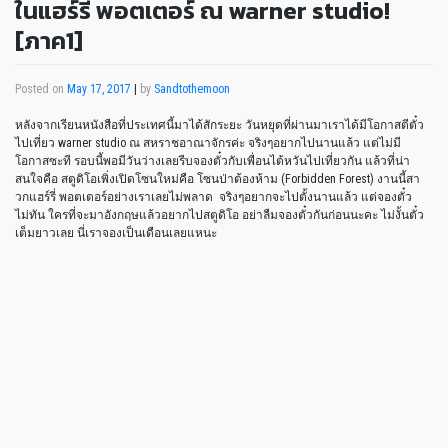
ในแฮร์รี่ พอตเตอร์ ณ warner studio!
[ภาค1]
Posted on
May 17, 2017
|
by
Sandtothemoon
หลังจากเรียนหนังสือที่ประเทศนี้มาได้สักระยะ วันหยุดที่ผ่านมาเราได้มีโอกาสตีตั๋ว
ไปเที่ยว warner studio ณ สหราชอาณาจักรค่ะ จริงๆอยากไปนานแล้ว แต่ไม่มี
โอกาสซะที รอบนี้พอมีวันว่างเลยรีบจองตั๋วกับเพื่อนไต้หวันไปเที่ยวกัน แล้วที่น่า
สนใจคือ สตูดิโอเพิ่งเปิดโซนใหม่คือ โซนป่าต้องห้าม (Forbidden Forest) งานนี้สา
วกแฮร์รี่ พอตเตอร์อย่างเราเลยไม่พลาด จริงๆอยากจะไปตั้งนานแล้ว แต่จองตั๋ว
ไม่ทัน ใครที่จะมาอังกฤษแล้วอยากไปสตูดิโอ อย่าลืมจองตั๋วกันก่อนนะคะ ไม่งั้นตั๋ว
เต็มยาวเลย นี่เราจองเป็นเดือนเลยแหนะ