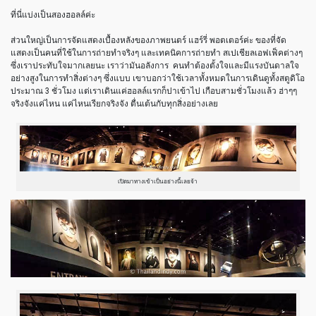
ที่นี่แบ่งเป็นสองฮอลล์ค่ะ
ส่วนใหญ่เป็นการจัดแสดงเบื้องหลังของภาพยนตร์ แฮร์รี่ พอตเตอร์ค่ะ ของที่จัด
แสดงเป็นคนที่ใช้ในการถ่ายทำจริงๆ และเทคนิคการถ่ายทำ สเปเชียลเอฟเฟ็คต่างๆ
ซึ่งเราประทับใจมากเลยนะ เราว่ามันอลังการ
คนทำต้องตั้งใจและมีแรงบันดาลใจ
อย่างสูงในการทำสิ่งต่างๆ ซึ่งแบบ เขาบอกว่าใช้เวลาทั้งหมดในการเดินดูทั้งสตูดิโอ
ประมาณ 3 ชั่วโมง แต่เราเดินแค่ฮอลล์แรกก็ปาเข้าไป เกือบสามชั่วโมงแล้ว ฮ่าๆๆ
จริงจังแค่ไหน แค่ไหนเรียกจริงจัง ตื่นเต้นกับทุกสิ่งอย่างเลย
เปิดมาทางเข้าเป็นอย่างนี้เลยจ้า