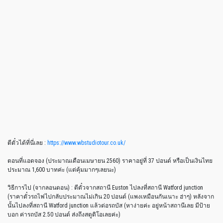
ตีตั๋วได้ที่นี่เลย :
https://www.wbstudiotour.co.uk/
ตอนที่แอดจอง (ประมาณเดือนเมษายน 2560) ราคาอยู่ที่ 37 ปอนด์ หรือเป็นเงินไทย
ประมาณ 1,600 บาทค่ะ (แต่คุ้มมากๆเลยนะ)
วิธีการไป (จากลอนดอน) : ตีตั๋วจากสถานี Euston ไปลงที่สถานี Watford junction
(ราคาตั๋วรถไฟไปกลับประมาณไม่เกิน 20 ปอนด์ (แพงเหมือนกันเนาะ ฮ่าๆ) หลังจาก
นั้นไปลงที่สถานี Watford junction แล้วต่อรถบัส (หาง่ายค่ะ อยู่หน้าสถานีเลย มีป้าย
บอก ค่ารถบัส 2.50 ปอนด์ ส่งถึงสตูดิโอเลยค่ะ)