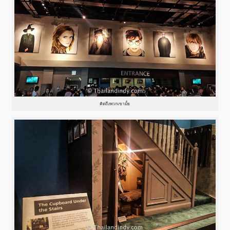
คิดถึงพวกเขามั้ย