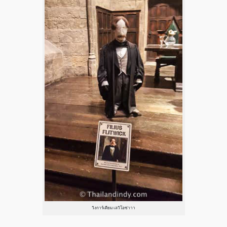
วิงการ์เดียม เลวิโอซ่าาา