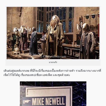
มายกแก๊ง
เดินต่อสู่ฮอลล์แรกเลย ที่นี่ก็จะมีเรื่องของเบื้องหลังการถ่ายทำ รวมถึงฉากบางฉากที่
เซ็ตไว้ให้ได้ดู เรื่องของสเปเชี่ยล เอฟเฟ็ค และชุดด้วยค่ะ