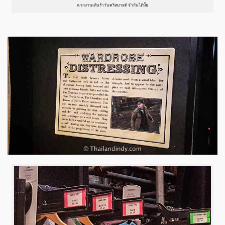
ฉากงานเต้นรำวันคริสมาสต์ จำกันได้มั้ย