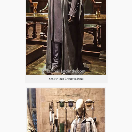
คิดถึงเขาเสมอ โปรเฟสเซอร์สเนป