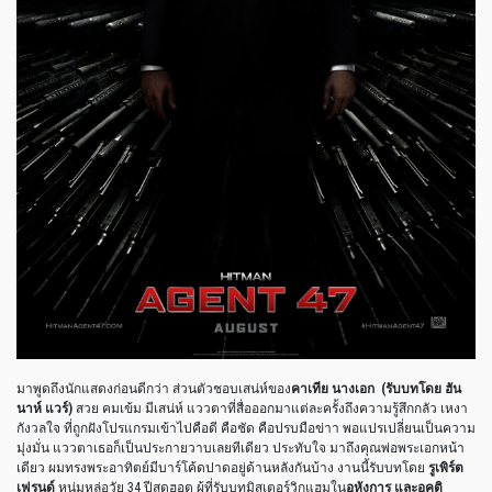
มาพูดถึงนักแสดงก่อนดีกว่า ส่วนตัวชอบเสน่ห์ของ
คาเทีย นางเอก
(
รับบทโดย ฮัน
นาห์ แวร์
)
สวย คมเข้ม มีเสน่ห์ แววตาที่สื่อออกมาแต่ละครั้งถึงความรู้สึกกลัว เหงา
กังวลใจ ที่ถูกฝังโปรแกรมเข้าไปคือดี คือชัด คือปรบมือข่าา พอแปรเปลี่ยนเป็นความ
มุ่งมั่น แววตาเธอก็เป็นประกายวาบเลยทีเดียว ประทับใจ มาถึงคุณพ่อพระเอกหน้า
เดียว ผมทรงพระอาทิตย์มีบาร์โค้ดปาดอยู่ด้านหลังกันบ้าง งานนี้รับบทโดย
รูเพิร์ต
เฟรนด์
หนุ่มหล่อวัย
34
ปีสุดฮอต ผู้ที่รับบทมิสเตอร์วิกแฮมใน
อหังการ และอคติ