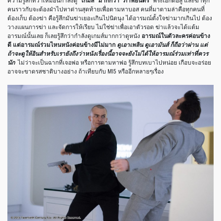
ความรู้สึกที่ว่าเหมือนกำลังดู
“
เกมส์
”
มากกว่า
“
ภาพยนตร์
”
พระเอกต่อสู้ และฆ่าทุก
คนราวกับจะต้องฝ่าไปหาด่านสุดท้ายเพื่อตามหาบอส คนที่มาตามล่าคือทุกคนที่
ต้องเก็บ ต้องฆ่า คือรู้สึกมันฆ่าเยอะเกินไปนิดนุง ได้อารมณ์ตั้งใจฆ่ามากเกินไป ต้อง
วางแผนการฆ่า และจัดการให้เรียบ ไม่ใช่ฆ่าเพื่อเอาตัวรอด ฆ่าแล้วจะได้แต้ม
อารมณ์นั้นเลย ก็เลยรู้สึกว่ากำลังดูเกมส์มากกว่าดูหนัง
อารมณ์ในตัวละครค่อนข้าง
ดี แต่อารมณ์ร่วมไหนหนังค่อนข้างมีไม่มาก
ดูเอาเพลิน ดูเอามันส์ ก็ถือว่าผ่าน แต่
ถ้าจะดูให้อินสำหรับเรายังถึงว่าหนังเรื่องนี้อาจจะยังไม่ได้ให้อารมณ์ร่วมเท่าที่ควร
นัก
ไม่ว่าจะเป็นฉากที่เจอพ่อ หรือการตามหาพ่อ รู้สึกบทเบาไปหน่อย เกือบจะอร่อย
อาจจะขาดรสชาติบางอย่าง ถ้าเทียบกับ
MI5
หรืออีกหลายๆเรื่อง