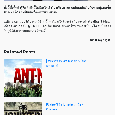
ทั้งนี้ทั้งนั้นถ้ารู้สึกว่าพักนี้ไม่มีอะไรเร้าใจ หรืออยากจะเพลิดเพลินไปกับฉากบู๊แอคชั่น
ยิงระห่ำ ก็ถือว่าเป็นอีกเรื่องนึงที่แนะนำค่ะ
แต่ถ้าจะเอาแบบได้อารมณ์ร่วม น้ำตาไหล ใจสั่นระรัว ก็อาจจะพักเรื่องนี้เอาไว้ก่อน
เดี๋ยวจะหาเวลาไปดู
U.N.C.L.E
อีกเรื่อง แล้วจะมาเล่าให้ฟังนะว่าเป็นยังไง วันนี้ขอตัว
ไปดูซีรีส์เบาๆก่อนนะ ราตรีสวัสดิ์
– Saturday Night-
Related Posts
[Review/รีวิว] Ant-Man มนุษย์มด
มหากาฬ
[Review/รีวิว] Monsters : Dark
Continent