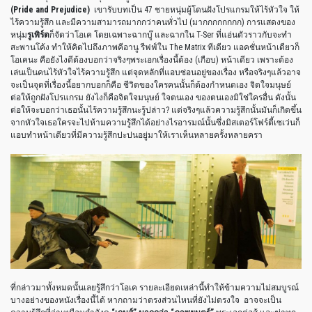
(Pride and Prejudice)
เขารับบทเป็น
47
ชายหนุ่มผู้โดนฝังโปรแกรมให้ไร้หัวใจ ให้
ไร้ความรู้สึก และมีความสามารถมากกว่าคนทั่วไป
(
มากกกกกกกก
)
การแสดงของ
หนุ่ม
รูเพิร์ต
ก็จัดว่าโอเค โดยเฉพาะฉากบู๊ และฉากใน
T-Ser
ที่แอ่นตัวราวกับจะทำ
สะพานโค้ง ทำให้คิดไปถึงภาพคีอานู รีฟฟ์ใน
The Matrix
ทีเดียว แอคชั่นหน้าเดียวก็
โอเคนะ คือยังไงดีต้องบอกว่าจริงๆพระเอกเรื่องนี้ต้อง
(
เกือบ
)
หน้าเดียว เพราะต้อง
เล่นเป็นคนไร้หัวใจไร้ความรู้สึก แต่จุดหลักที่แอบซ่อนอยู่ของเรื่อง หรือจริงๆแล้วอาจ
จะเป็นจุดที่เรื่องนี้อยากบอกก็คือ ชีวิตของใครคนนั้นก็ต้องกำหนดเอง จิตใจมนุษย์
ต่อให้ถูกฝังโปรแกรม ยังไงก็คือจิตใจมนุษย์ ใจตนเอง ของตนเองมิใช่ใครอื่น ดังนั้น
ต่อให้จะบอกว่าเธอนั้นไร้ความรู้สึกนะรู้ปล่าว
?
แต่จริงๆแล้วความรู้สึกนั้นมันก็เกิดขึ้น
จากหัวใจเธอใครจะไปห้ามความรู้สึกได้อย่างไรอารมณ์นั้นซึ่งมิสเตอร์โฟร์ตี้เซเว่นก็
แอบทำหน้าเดียวที่มีความรู้สึกปะปนอยู่มาให้เราเห็นหลายครั้งหลายครา
ที่กล่าวมาทั้งหมดนั้นเลยรู้สึกว่าโอเค รายละเอียดเหล่านี้ทำให้ข้ามความไม่สมบูรณ์
บางอย่างของหนังเรื่องนี้ได้ หากถามว่าตรงส่วนไหนที่ยังไม่ตรงใจ
อาจจะเป็น