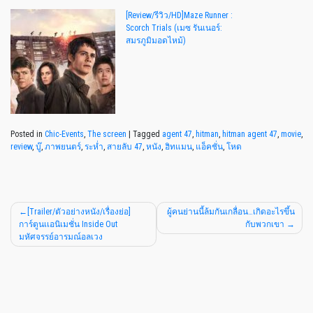
[Review/รีวิว/HD]Maze Runner :
Scorch Trials (เมซ รันเนอร์:
สมรภูมิมอดไหม้)
Posted in
Chic-Events
,
The screen
|
Tagged
agent 47
,
hitman
,
hitman agent 47
,
movie
,
review
,
บู๊
,
ภาพยนตร์
,
ระห่ำ
,
สายลับ 47
,
หนัง
,
ฮิทแมน
,
แอ็คชั่น
,
โหด
[Trailer/ตัวอย่างหนัง/เรื่องย่อ]
ผู้คนย่านนี้ล้มกันเกลื่อน…เกิดอะไรขึ้น
การ์ตูนเเอนิเมชั่น Inside Out
กับพวกเขา
มหัศจรรย์อารมณ์อลเวง