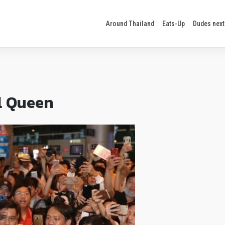
Around Thailand
Eats-Up
Dudes next
l Queen