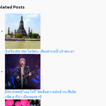
lated Posts
นั่งเรือ chic chic ไหว้พระ เลียบท่าเเม่น้ำเจ้าพระยา
[Chic-Events]“บอง โจวี่” จัดเต็มความมันส์ กระหึ่มอิม
แพ็ค อารีน่า เมืองทองธานี