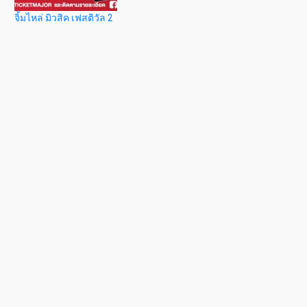
จิ้มไหล่ มิวสิค เฟสติวัล 2