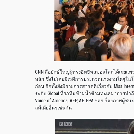
CNN สื่อยักษ์ใหญ่ผู้ทรงอิทธิพลของโลกได้เผยแพร
หลัก ซึ่งไม่เคยมีเวทีการประกวดนางงามใดๆในโล
ก่อน อีกทั้งยังมีรายการสารคดีเกี่ยวกับ Miss In
ระดับ Global ที่ยกทีมข้ามน้ำข้ามทะเลมาถ่ายทำ
Voice of America, AFP, AP, EPA ฯลฯ ก็ลงภาพผ
ลมีเดียอื่นๆเช่นกัน