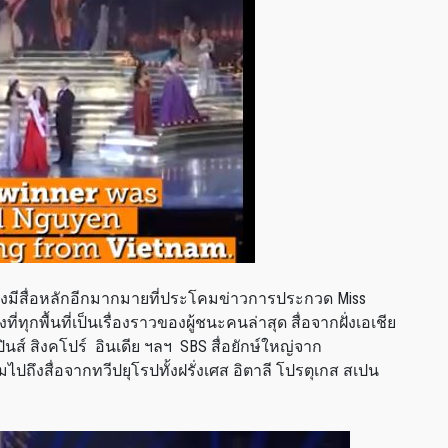
 ยังมีสื่อหลักอีกมากมายที่ประโคมข่าวการประกวด Miss
ี่ทุกพื้นที่เป็นเรื่องราวของผู้ชนะคนล่าสุด สื่อจากฝั่งเอเชีย
ปปินส์ สิงคโปร์ อินเดีย ฯลฯ SBS สื่อยักษ์ใหญ่จาก
ถึงสื่อจากทวีปยุโรปทั้งฝรั่งเศส อิตาลี โปรตุเกส สเปน