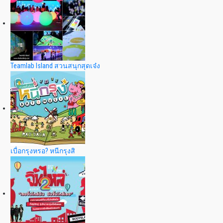
Teamlab Island สวนสนุกสุดเจ๋ง
เบื่อกรุงหรอ? หนีกรุงสิ