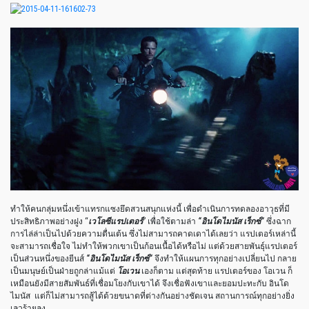
ทำให้คนกลุ่มหนึ่งเข้าแทรกแซงยึดสวนสนุกแห่งนี้ เพื่อดำเนินการทดลองอาวุธที่มี
ประสิทธิภาพอย่างฝูง “
เวโลซีแรปเตอร์
” เพื่อใช้ตามล่า
“
อินโดไมนัส เร็กซ์
“
ซึ่งฉาก
การไล่ล่าเป็นไปด้วยความตื่นเต้น ซึ่งไม่สามารถคาดเดาได้เลยว่า แรปเตอร์เหล่านี้
จะสามารถเชื่อใจ ไม่ทำให้พวกเขาเป็นก้อนเนื้อได้หรือไม่ แต่ด้วยสายพันธุ์แรปเตอร์
เป็นส่วนหนึ่งของยีนส์
“
อินโดไมนัส เร็กซ์
“
จึงทำให้แผนการทุกอย่างเปลี่ยนไป กลาย
เป็นมนุษย์เป็นฝ่ายถูกล่าแม้แต่
โอเวน
เองก็ตาม แต่สุดท้าย แรปเตอร์ของ โอเวน ก็
เหมือนยังมีสายสัมพันธ์ที่เชื่อมโยงกับเขาได้ จึงเชื่อฟังเขาและยอมปะทะกับ อินโด
ไมนัส แต่ก็ไม่สามารถสู้ได้ด้วยขนาดที่ต่างกันอย่างชัดเจน สถานการณ์ทุกอย่างยิ่ง
เลวร้ายลง