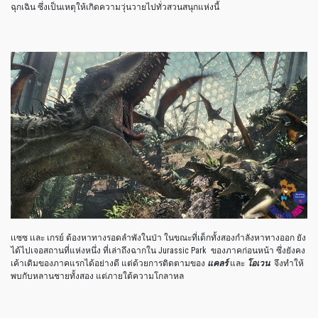
ฉุกเฉิน ซึ่งเป็นเหตุให้เกิดความวุ่นวายไปทั่วสวนสนุกแห่งนี้
เเซซ เเละ เกรย์ ต้องหาทางรอดลำพังในป่า ในขณะที่เด็กทั้งสองกำลังหาทางออก ยัง
ได้ไปเจอสถานที่แห่งหนึ่ง ที่เล่าถึงฉากใน Jurassic Park ของภาคก่อนหน้า ซึ่งยังคง
เค้าเดิมของภาคแรกได้อย่างดี แต่ด้วยการติดตามของ
แคลร์
และ
โอเวน
จึงทำให้
พบกับหลานชายทั้งสอง แต่ภายใต้ความโกลาหล