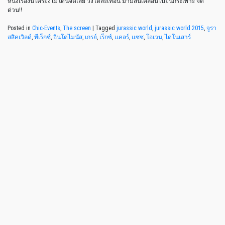
หนังเรื่องนี้ใครยังไม่โดนจัดเลย วิ่งไตสะเทือน ม้ามสั่นเคลื่อนไปยันกระเพาะ จัด
ด่วน!!
Posted in
Chic-Events
,
The screen
|
Tagged
jurassic world
,
jurassic world 2015
,
จูรา
สสิคเวิลด์
,
ทีเร็กซ์
,
อินโดไมนัส
,
เกรย์
,
เร็กซ์
,
เเคลร์
,
เเซซ
,
โอเวน
,
ไดโนเสาร์