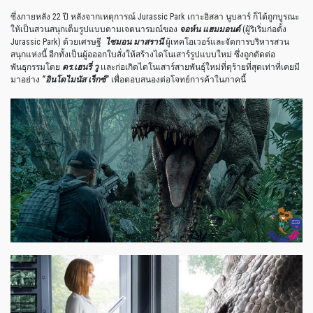
ซึ่งภายหลัง 22 ปี หลังจากเหตุการณ์ Jurassic Park เกาะอิสลา นูบลาร์ ก็ได้ถูกบูรณะ
ให้เป็นสวนสนุกเต็มรูปแบบตามเจตนารมณ์ของ
จอห์น แฮมมอนด์
(ผู้ริเริ่มก่อตั้ง
Jurassic Park) ด้วยเศรษฐี
ไซมอน มาสรานี
ผู้เทคโอเวอร์และจัดการบริหารสวน
สนุกแห่งนี้ อีกทั้งเป็นผู้อออกใบสั่งให้สร้างไดโนเสาร์รูปแบบใหม่ ซึ่งถูกตัดต่อ
พันธุกรรมโดย
ดร
.
เฮนรี่ วู
เเละก่อเกิดไดโนเสาร์สายพันธุ์ใหม่ที่ดุร้ายที่สุดเท่าที่เคยมี
มาอย่าง
“
อินโดไมนัส เร็กซ์
“
เพื่อตอบสนองต่อโจทย์การค้าในภาคนี้