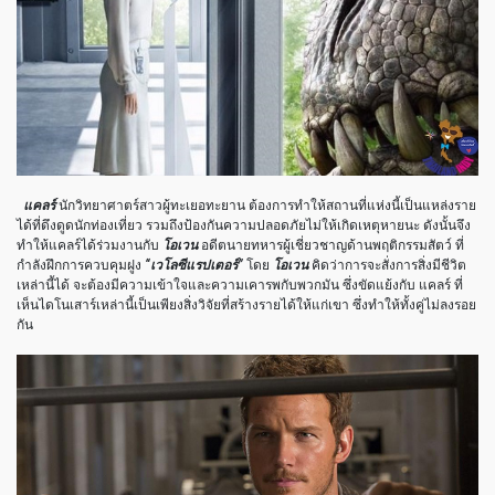
แคลร์
นักวิทยาศาตร์สาวผู้ทะเยอทะยาน ต้องการทำให้สถานที่แห่งนี้เป็นแหล่งราย
ได้ที่ดึงดูดนักท่องเที่ยว รวมถึงป้องกันความปลอดภัยไม่ให้เกิดเหตุหายนะ ดังนั้นจึง
ทำให้แคลร์ได้ร่วมงานกับ
โอเวน
อดีตนายทหารผู้เชี่ยวชาญด้านพฤติกรรมสัตว์ ที่
กำลังฝึกการควบคุมฝูง
“
เวโลซีแรปเตอร์”
โดย
โอเวน
คิดว่าการจะสั่งการสิ่งมีชีวิต
เหล่านี้ได้ จะต้องมีความเข้าใจและความเคารพกับพวกมัน ซึ่งขัดแย้งกับ แคลร์ ที่
เห็นไดโนเสาร์เหล่านี้เป็นเพียงสิ่งวิจัยที่สร้างรายได้ให้แก่เขา ซึ่งทำให้ทั้งคู่ไม่ลงรอย
กัน