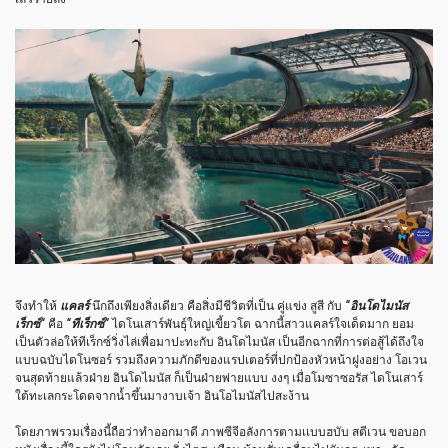
จึงทำให้
แคลร์
นึกถึงเพียงสิ่งเดียว คือสิ่งมีชีวิตที่เป็น คู่แข่ง สูสี กับ
“
อินโดไมนัส
เร็กซ์
“
คือ
“
ทีเร็กซ์”
ไดโนเสาร์พันธุ์ใหญ่เขี้ยวโต ฉากนี้สาวแคลร์ใจเด็ดมาก ยอม
เป็นตัวล่อให้ทีเร็กซ์วิ่งไล่เพื่อมาปะทะกับ อินโดไมนัส เป็นอีกฉากที่การต่อสู้ได้ถึงใจ
แบบฉบับไดโนซอร์ รวมถึงความภักดีของแรปเตอร์ที่ปกป้องหัวหน้าฝูงอย่าง โอเวน
จนสุดท้ายแล้วฝ่าย อินโดไมนัส ก็เป็นฝ่ายพ่ายแบบ งงๆ เมื่อโมซาซอรัส ไดโนเสาร์
ใต้ทะเลกระโดดจากน้ำขึ้นมางาบเจ้า อินโอไมนัสไปสะง้าน
โดยภาพรวมเรื่องนี้ถือว่าทำออกมาดี ภาพซีจีอลังการตามเเบบฮบับ สตีเวน ขอบอก