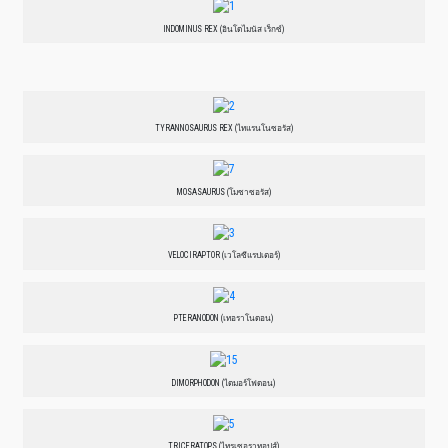
INDOMINUS REX (อินโดไมนัส เร็กซ์)
TYRANNOSAURUS REX (ไทแรนโนซอรัส)
MOSASAURUS (โมซาซอรัส)
VELOCIRAPTOR (เวโลซีแรปเตอร์)
PTERANODON (เทอราโนดอน)
DIMORPHODON (ไดมอร์โฟดอน)
TRICERATOPS (ไทรเซอราทอปส์)