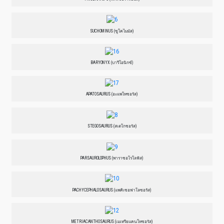
SUCHOMINUS (ซูโคไมมัส)
BARYONYX (บารีโอนิกซ์)
APATOSAURUS (อะแพโทซอรัส)
STEGOSAURUS (สเตโกซอรัส)
PARSAUROLOPHUS (พาราซอโรโลฟัส)
PACHYCEPHALOSAURUS (แพคิเซอฟาโลซอรัส)
METRIACANTHOSAURUS (เมเทรียแคนโทซอรัส)