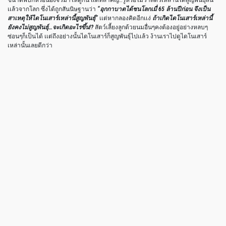
เเล้วจากโลก ซึ่งได้ถูกสันนิษฐานว่า
“อุกกาบาตได้ชนโลกเมื่ 65 ล้านปีก่อน จึงเป็น
สาเหตุให้ไดโนเสาร์เหล่านี้สูญพันธุ์”
เเต่หากลองคิดอีกเเง่
ถ้าเกิดไดโนเสาร์เหล่านี้
ยังคงไม่สูญพันธุ์…จะเกิดอะไรขึ้น!?
สัตว์เลี้ยงลูกด้วยนมอื่นๆคงต้องอยู่อย่างหลบๆ
ซ่อนๆก็เป็นได้ เเต่ถึงอย่างนั้นไดโนเสาร์ก็สูญพันธุ์ไปเเล้ว ง้านเราไปดูไดโนเสาร์
เหล่านั้นเลยดีกว่า