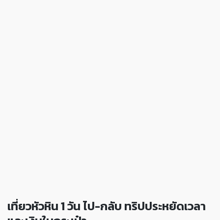
เที่ยวหัวหิน 1 วัน ไป-กลับ ทริปประหยัดเวลา