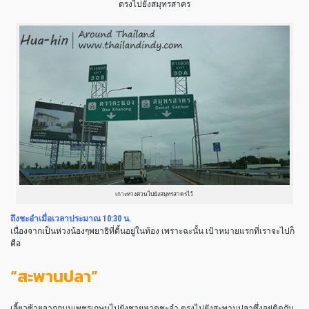
ตรงไปยังสมุทรสาคร
เกาะทางด่วนไปยังสมุทรสาครไว้
ถึงชะอำเมื่อเวลาประมาณ 10:30 น.
เนื่องจากเป็นห่วงน้องๆพยาธิที่ดิ้นอยู่ในท้อง เพราะฉะนั้น เป้าหมายแรกที่เราจะไปก็
คือ
“สะพานปลา”
เลี้ยวซ้ายจากถนนเพชรเกษมไปยังชายหาดชะอำ ตรงไปยังสะพานปลาซึ่งอยู่ติดกับ