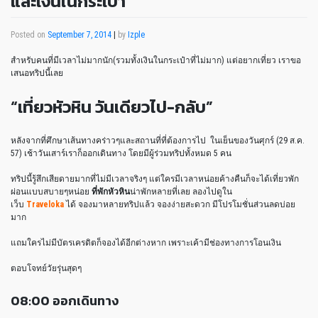
และเงินในกระเป๋า
Posted on
September 7, 2014
|
by
Izple
สำหรับคนที่มีเวลาไม่มากนัก(รวมทั้งเงินในกระเป๋าที่ไม่มาก) แต่อยากเที่ยว เราขอ
เสนอทริปนี้เลย
“เที่ยวหัวหิน วันเดียวไป-กลับ”
หลังจากที่ศึกษาเส้นทางคร่าวๆและสถานที่ที่ต้องการไป ในเย็นของวันศุกร์ (29 ส.ค.
57) เช้าวันเสาร์เราก็ออกเดินทาง โดยมีผู้ร่วมทริปทั้งหมด 5 คน
ทริปนี้รู้สึกเสียดายมากที่ไม่มีเวลาจริงๆ แต่ใครมีเวลาหน่อยค้างคืนก็จะได้เที่ยวพัก
ผ่อนแบบสบายๆหน่อย
ที่พักหัวหิน
น่าพักหลายที่เลย ลองไปดูใน
เว็บ
Traveloka
ได้ จองมาหลายทริปแล้ว จองง่ายสะดวก มีโปรโมชั่นส่วนลดบ่อย
มาก
แถมใครไม่มีบัตรเครดิตก็จองได้อีกต่างหาก เพราะเค้ามีช่องทางการโอนเงิน
ตอบโจทย์วัยรุ่นสุดๆ
08:00 ออกเดินทาง