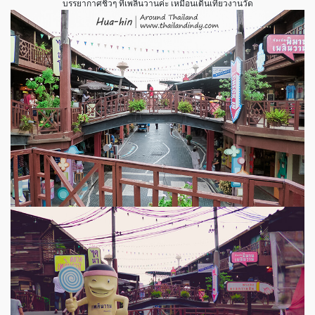
บรรยากาศชิวๆ ที่เพลินวานค่ะ เหมือนเดินเที่ยวงานวัด