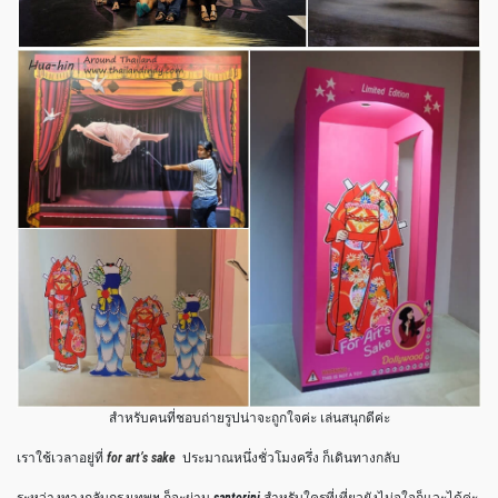
สำหรับคนที่ชอบถ่ายรูปน่าจะถูกใจค่ะ เล่นสนุกดีค่ะ
เราใช้เวลาอยู่ที่
for art’s sake
ประมาณหนึ่งชั่วโมงครึ่ง ก็เดินทางกลับ