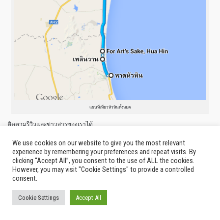
แผนที่เที่ยวหัวหินทั้งหมด
ติดตามรีวิวและข่าวสารของเราได้
ผ่าน
https://www.facebook.com/thailandIndyOfficial
,
IG: thailand.indy
ค่ะ
We use cookies on our website to give you the most relevant
experience by remembering your preferences and repeat visits. By
สุดท้ายนี้ขอบคุณทุกท่านที่เข้ามาอ่านผิดพลาดประการใดต้องขออภัยด้วยค่ะ
clicking “Accept All”, you consent to the use of ALL the cookies.
สามารถแนะนำเพิ่มเติมได้ผ่านทาง facebook:
thailandIndyOfficial
หรือ
However, you may visit "Cookie Settings" to provide a controlled
thailandindy.contact@gmail.com
consent.
Posted in
Around Thailand
,
Special
|
Tagged
cha-um
,
for art's sake
,
hua-hin
,
ขนม
หม้อแกง
,
ชะอำ
,
ทะเล
,
ประจวบคีรีขันธ์
,
หัวหิน
,
เที่ยว
,
เพชรบุรี
,
เพลินวาน
,
แม่กิมลั้ง
Cookie Settings
Accept All