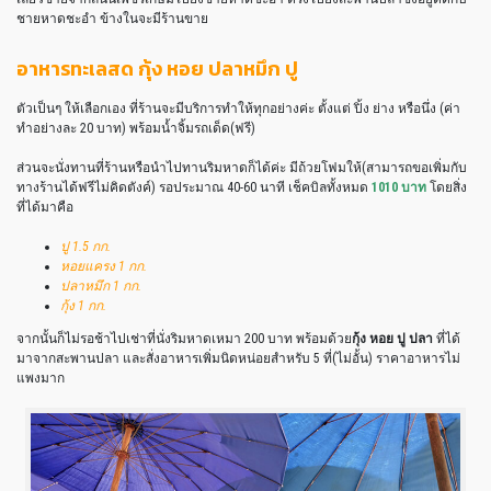
ชายหาดชะอำ ข้างในจะมีร้านขาย
อาหารทะเลสด กุ้ง หอย ปลาหมึก ปู
ตัวเป็นๆ ให้เลือกเอง ที่ร้านจะมีบริการทำให้ทุกอย่างค่ะ ตั้งแต่ ปิ้ง ย่าง หรือนึ่ง (ค่า
ทำอย่างละ 20 บาท) พร้อมน้ำจิ้มรถเด็ด(ฟรี)
ส่วนจะนั่งทานที่ร้านหรือนำไปทานริมหาดก็ได้ค่ะ มีถ้วยโฟมให้(สามารถขอเพิ่มกับ
ทางร้านได้ฟรีไม่คิดตังค์) รอประมาณ 40-60 นาที เช็คบิลทั้งหมด
1010 บาท
โดยสิ่ง
ที่ได้มาคือ
ปู 1.5 กก.
หอยแครง 1 กก.
ปลาหมึก 1 กก.
กุ้ง 1 กก.
จากนั้นก็ไม่รอช้าไปเช่าที่นั่งริมหาดเหมา 200 บาท พร้อมด้วย
กุ้ง หอย ปู ปลา
ที่ได้
มาจากสะพานปลา และสั่งอาหารเพิ่มนิดหน่อยสำหรับ 5 ที่(ไม่อั้น) ราคาอาหารไม่
แพงมาก