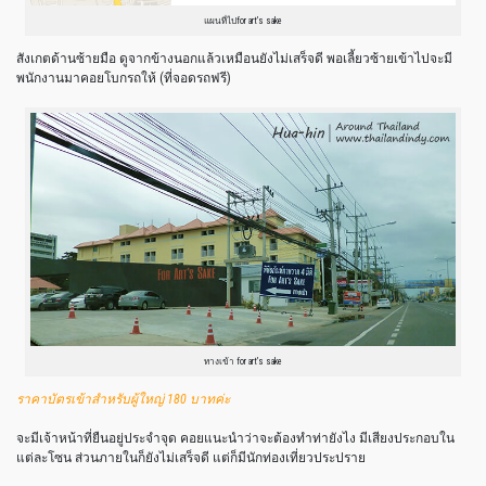
แผนที่ไปfor art’s sake
สังเกตด้านซ้ายมือ ดูจากข้างนอกแล้วเหมือนยังไม่เสร็จดี พอเลี้ยวซ้ายเข้าไปจะมี
พนักงานมาคอยโบกรถให้ (ที่จอดรถฟรี)
ทางเข้า for art’s sake
ราคาบัตรเข้าสำหรับผู้ใหญ่ 180 บาทค่ะ
จะมีเจ้าหน้าที่ยืนอยู่ประจำจุด คอยแนะนำว่าจะต้องทำท่ายังไง มีเสียงประกอบใน
แต่ละโซน ส่วนภายในก็ยังไม่เสร็จดี แต่ก็มีนักท่องเที่ยวประปราย