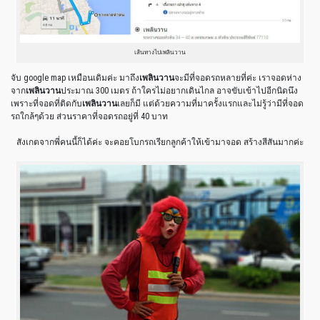
เส้นทางไปเพลินวาน
จับ google map เหมือนเดิมค่ะ มาถึง
เพลินวาน
จะมีที่จอดรถหลายที่ค่ะ เราจอดห่าง
จาก
เพลินวาน
ประมาณ 300 เมตร ถ้าใครไม่อยากเดินไกล อาจขับเข้าไปอีกนิดนึง
เพราะที่จอดที่ติดกับ
เพลินวาน
เลยก็มี แต่ด้วยความที่มาครั้งแรกและไม่รู้ว่ามีที่จอด
รถใกล้ๆด้วย ส่วนราคาที่จอดรถอยู่ที่ 40 บาท
สังเกตจากพี่คนนี้ก็ได้ค่ะ จะคอยโบกรถเรียกลูกค้าให้เข้ามาจอด สร้างสีสันมากค่ะ