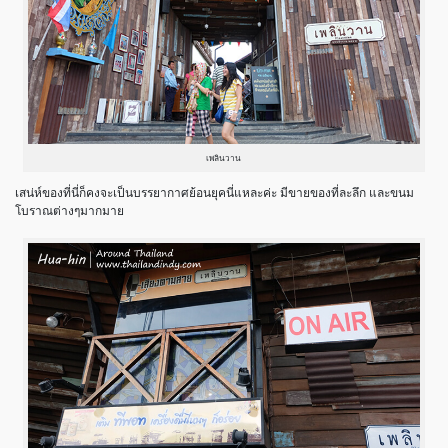
เพลินวาน
เสน่ห์ของที่นี่ก็คงจะเป็นบรรยากาศย้อนยุคนี่แหละค่ะ มีขายของที่ละลึก และขนม
โบราณต่างๆมากมาย