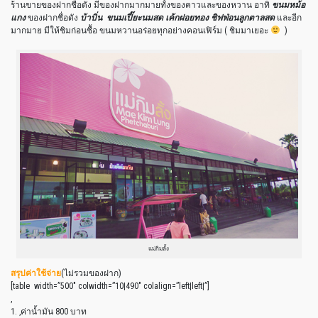
ร้านขายของฝากชื่อดัง มีของฝากมากมายทั้งของคาวและของหวาน อาทิ
ขนมหม้อ
แกง
ของฝากชื่อดัง
บ้าบิ่น
ขนมเปี๊ยะนมสด เค้กฝอยทอง ชิฟฟ่อนลูกตาลสด
และอีก
มากมาย มีให้ชิมก่อนซื้อ ขนมหวานอร่อยทุกอย่างคอนเฟิร์ม ( ชิมมาเยอะ
)
แม่กิมลั้ง
สรุปค่าใช้จ่าย
(ไม่รวมของฝาก)
[table width=”500″ colwidth=”10|490″ colalign=”left|left|”]
,
1. ,ค่าน้ำมัน 800 บาท