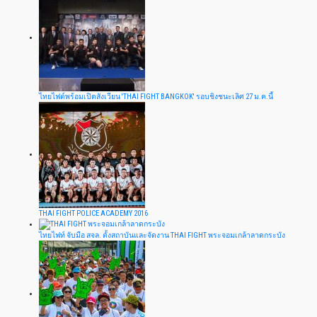
ไทยไฟต์พร้อมเปิดสังเวียน 'THAI FIGHT BANGKOK' รอบชิงชนะเลิศ 27 ม.ค.นี้
THAI FIGHT POLICE ACADEMY 2016
ไทยไฟท์ จับมือ สจล. ตั้งสถาบันและจัดงาน THAI FIGHT พระจอมเกล้าลาดกระบัง