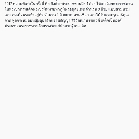
2017 ความพิเศษในครั้งนี้ คือ ชิงถ้วยพระราชทานถึง 4 ถ้วย ได้แก่ ถ้วยพระราชทาน
ในพระบาทสมเด็จพระปรมินทรมหาภูมิพลอดุลยเดช จำนวน 3 ถ้วย แบบสวมนวม
และ สมเด็จพระเจ้าอยู่หัว จำนวน 1 ถ้วยแบบคาดเชือก และได้รับพระกรุณาธิคุณ
จาก ทูลกระหม่อมหญิงอุบลรัตนราชกัญญา สิริวัฒนาพรรณวดี เสด็จเป็นองค์
ประธาน พระราชทานถ้วยรางวัลแก่นักมวยผู้ชนะเลิศ