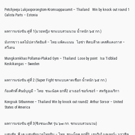
Petchjeeja Lukjaoporongtom-Kromsappasamit – Thailand Win by knock out round 1
Calista Parts – Estonia
ผลการแข่งขัน คู่ที่ 1(มวยหญิง ชกแบบสวมนวม น้ำหนัก ๖๕ กก.)
มังกรขาว ผลไม้ปลากัดยิมส์ – ไทย แพ้คะแนน ไอซ่า ทิดบล๊าด เคสคิแคงกาส –
สวีเดน
Mungkornkhao Pollamai-Plakad Gym – Thailand Lose by point Isa Tidblad
Keskikangas – Sweden
ผลการแข่งขัน คู่ที่ 2 (Super Fight ชกแบบคาดเชือก น้ำหนัก ๖๕ กก.)
ก้องศักดิ์ ศิษย์บุญมี – ไทย ชนะน้อค ยกที่2 อาเธอร์ ซอร์เซอร์ – สหรัฐอเมริกา
Kongsuk Sitbunmee – Thailand Win by knock out round2 Arthur Sorsor – United
States of America
ผลการแข่งขัน คู่ที่ 3(ชิงชนะเลิศ รุ่น ๖๗ กก. ชกแบบสวมนวม)
แสนชัย พี.เค.แสนชัยมวยไทยยิม – ไทย ชนะน็อค ยกที่3 เฮนริเก้ มุลเลอร์– บราซิล