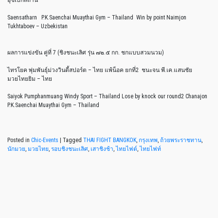
Saensatharn P.K.Saenchai Muaythai Gym – Thailand Win by point Naimjon
Tukhtaboev – Uzbekistan
ผลการแข่งขัน คู่ที่ 7 (ชิงชนะเลิศ รุ่น ๗๒.๕ กก. ชกแบบสวมนวม)
ไทรโยค พุ่มพันธุ์ม่วงวินดี้สปอร์ต – ไทย แพ้น็อค ยกที่2 ชนะจน พี.เค.แสนชัย
มวยไทยยิม – ไทย
Saiyok Pumphanmuang Windy Sport – Thailand Lose by knock our round2 Chanajon
P.K.Saenchai Muaythai Gym – Thailand
Posted in
Chic-Events
|
Tagged
THAI FIGHT BANGKOK
,
กรุงเทพ
,
ถ้วยพระราชทาน
,
นักมวย
,
มวยไทย
,
รอบชิงชนะเลิศ
,
เสาชิงช้า
,
ไทยไฟต์
,
ไทยไฟท์