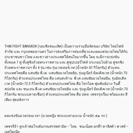
THAI FIGHT BANGKOK (รอบชิงชนะเลิศ) เป็นความร่วมมือจัดของ บริษัท ไทยไฟท์
จำกัด และ กรุงเทพมหานคร ในการส่งเสริมการท่องเที่ยวและเผยแพร่มวยไทยให้กับ
ประชาชนชาวไทย และชาวต่างประเทศให้สนใจมากขึ้น โดย จะมีการแข่งขัน
ทั้งหมด 7 คู่ ทั้งคู่ชิงถ้วยพระราชทาน และ คู่ซุปเปอร์ไฟท์ ประกอบไปด้วย คู่ชกชิง
ถ้วยพระราชทานฯ ทั้ง 4 รุ่น เช่น รุ่นเวลเทอร์เวท (น้ำหนัก 67 กิโลกรัม) ตัวแทน
ประเทศไทยคือ แสนชัย พี.เค. แสนชัยมวยไทยยิม, รุ่นจูเนียร์ มิดเดิลเวท (น้ำหนัก 70
กิโลกรัม) ตัวแทนประเทศไทย คือ แสนสะท้าน พี.เค.แสนชัยมวยไทยยิม, รุ่นมิดเดิล
เวท (น้ำหนัก 72.5 กิโลกรัม) ตัวแทนประเทศไทย คือ ไทรโยค พุ่มพันธ์ม่วง วินดี้
สปอร์ต และ ชนะจน พี.เค.แสนชัยมวยไทยยิม และ รุ่นจูเนียร์ มิดเดิลเวท (น้ำหนัก 70
กิโลกรัม ชกแบบคาดเชือก) ตัวแทนประเทศไทย คือ ปตท. เพชรรุ่งเรือง พร้อมแสง สี
เสียง สุดอลังการ
ผลแข่งขันมวยก่อนเวลา (มวยหญิง ชกแบบสวมนวม น้ำหนัก ๕๑ กก.)
เพชรจีจ้า ลูกเจ้าพ่อโรงต้มกรมสรรพสามิต – ไทย ชนะน็อค ยกที่1 คาลิสต้า พาสท์ –
เอสโตเนีย