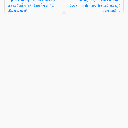
[Chic-Events]“บอง โจวี่” จัดเต็ม
[Review/รีวิว/HD]Maze Runner :
ความมันส์ กระหึ่มอิมแพ็ค อารีน่า
Scorch Trials (เมซ รันเนอร์: สมรภูมิ
เมืองทองธานี
มอดไหม้)