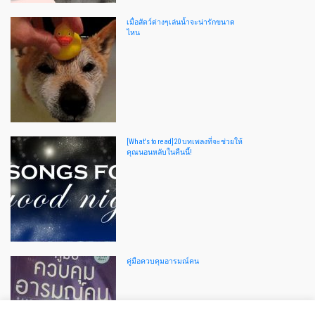
เมื่อสัตว์ต่างๆเล่นน้ำจะน่ารักขนาด
ไหน
[What's to read]20 บทเพลงที่จะช่วยให้
คุณนอนหลับในคืนนี้!
คู่มือควบคุมอารมณ์คน