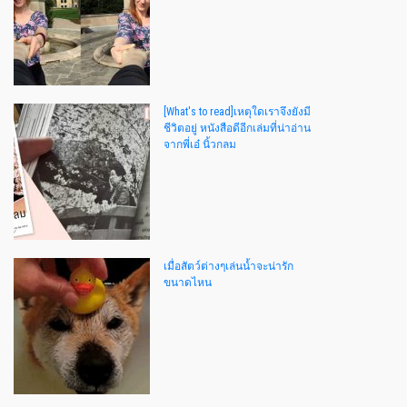
[What's to read]เหตุใดเราจึงยังมี
ชีวิตอยู่ หนังสือดีอีกเล่มที่น่าอ่าน
จากพี่เอ๋ นิ้วกลม
เมื่อสัตว์ต่างๆเล่นน้ำจะน่ารัก
ขนาดไหน