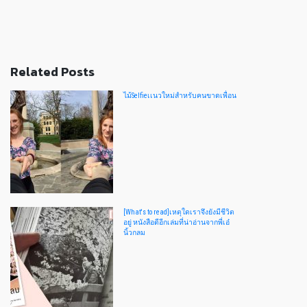
Related Posts
ไม้Selfieเเนวใหม่สำหรับคนขาดเพื่อน
[What's to read]เหตุใดเราจึงยังมีชีวิต
อยู่ หนังสือดีอีกเล่มที่น่าอ่านจากพี่เอ๋
นิ้วกลม