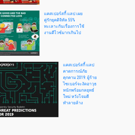
แคสเปอร์สกี้ แลป เผย
คู่รักยุคดิจิทัล 55%
ทะเลาะกันเรื่องการใช้
งานดีไวซ์มากเกินไป
แคสเปอร์สกี้ แลป
คาดการณ์ภัย
คุกคาม 2019: ผู้ร้าย
ไซเบอร์จะงัดอาวุธ
หนักพร้อมกลยุทธ์
ใหม่ หวังโจมตี
ทำลายล้าง