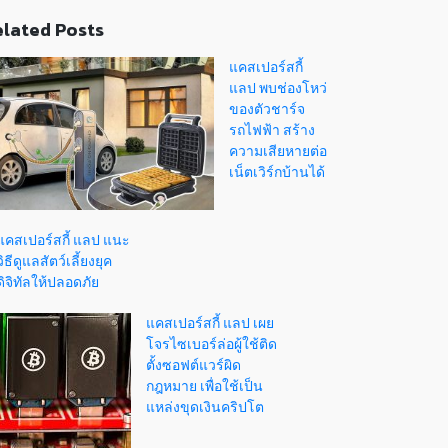
lated Posts
แคสเปอร์สกี้
แลป พบช่องโหว่
ของตัวชาร์จ
รถไฟฟ้า สร้าง
ความเสียหายต่อ
เน็ตเวิร์กบ้านได้
แคสเปอร์สกี้ แลป แนะ
วิธีดูแลสัตว์เลี้ยงยุค
ดิจิทัลให้ปลอดภัย
แคสเปอร์สกี้ แลป เผย
โจรไซเบอร์ล่อผู้ใช้ติด
ตั้งซอฟต์แวร์ผิด
กฎหมาย เพื่อใช้เป็น
แหล่งขุดเงินคริปโต