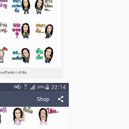
กเกอร์ไลน์ดาว ขำมิน