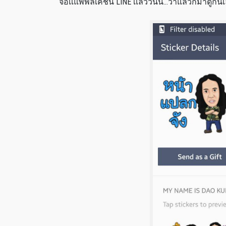
จอเเแพพลิเคชั่น LINE เเล้ววันนี้…ว่าแล้วก็มาดูกัน