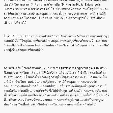
เฉียงใต้ ในระยะเวลา 3 เดือน ภายใต้แนวคิด “Driving the Digital Enterprise in
Process Industries of Southeast Asia” โดยมีเป้าหมายที่การนำเสนอโซลูชั่นที่เหมาะ
สมให้แต่ละตลาด และประเภทอุตสาหกรรม ตั้งแต่กระบวนการและการทำงานที่มี
ความเฉพาะตัว ในการควบคุมการเปลี่ยนแปลงและผลักดันธุรกิจให้บรรลุไปตาม
เป้าหมายที่วางไว้
ในงานสัมมนา ได้มีการนำเสนอหัวข้อ “การปรับกระบวนผลิตในอุตสาหกรรมต่างๆ สู่
ระบบดิจิทัล” “โซลูชั่นจากซีเมนส์สำหรับอุตสาหกรรมปูนซีเมนต์และเหมืองแร่” และ
“ระบบสื่อสารไร้สายและรักษาความปลอดภัยเครือข่ายสำหรับอุตสาหกรรมการผลิต”
จากผู้เชี่ยวชาญของซีเมนส์ด้วย
ดร. ฟรีดเฮล์ม ไกเกอร์ หัวหน้าแผนก Process Automation Engineering ASEAN บริษัท
ซีเมนส์ ประเทศไทย กล่าวว่า “SPACe เป็นงานที่ช่วยให้เราได้เข้าถึงและเสริมสร้าง
สมรรถนะความแข็งแกร่งให้แก่กลุ่มลูกค้าผู้ใช้โซลูชั่นต่างๆ ของซีเมนส์ และยังเป็น
เวทีเปิดกว้างในการแบ่งปันความรู้ประสบการณ์ด้านอุตสาหกรรมระบบจัด
กระบวนการผลิตอัตโนมัติ ในหลายปีที่ผ่านมานั้น เราได้เห็นผู้คนในอุตสาหกรรมนี้
ร่วมมือกัน แลกเปลี่ยนความคิดเห็น ซึ่งได้นำไปสู่การสร้างนวัตกรรมทางธุรกิจ และ
นี่จึงเป็นสาเหตุที่ซีเมนส์ได้ขยายจำนวนประเทศให้ครอบคลุมมากขึ้นในปีนี้ และหวัง
ที่จะเห็นการรวมตัวเช่นนี้จากหลากหลายประเทศทั่วภูมิภาค และยังเป็นการรุกหา
พันธมิตรธุรกิจเพื่อช่วยส่งเสริมศักยภาพให้แก่อุตสาหกรรมนี้รุดหน้าต่อไป”