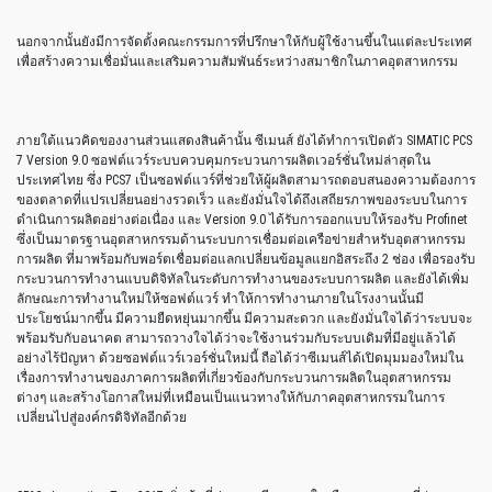
นอกจากนั้นยังมีการจัดตั้งคณะกรรมการที่ปรึกษาให้กับผู้ใช้งานขึ้นในแต่ละประเทศ
เพื่อสร้างความเชื่อมั่นและเสริมความสัมพันธ์ระหว่างสมาชิกในภาคอุตสาหกรรม
ภายใต้แนวคิดของงานส่วนแสดงสินค้านั้น ซีเมนส์ ยังได้ทำการเปิดตัว SIMATIC PCS
7 Version 9.0 ซอฟต์แวร์ระบบควบคุมกระบวนการผลิตเวอร์ชั่นใหม่ล่าสุดใน
ประเทศไทย ซึ่ง PCS7 เป็นซอฟต์แวร์ที่ช่วยให้ผู้ผลิตสามารถตอบสนองความต้องการ
ของตลาดที่แปรเปลี่ยนอย่างรวดเร็ว และยังมั่นใจได้ถึงเสถียรภาพของระบบในการ
ดำเนินการผลิตอย่างต่อเนื่อง และ Version 9.0 ได้รับการออกแบบให้รองรับ Profinet
ซึ่งเป็นมาตรฐานอุตสาหกรรมด้านระบบการเชื่อมต่อเครือข่ายสำหรับอุตสาหกรรม
การผลิต ที่มาพร้อมกับพอร์ตเชื่อมต่อแลกเปลี่ยนข้อมูลแยกอิสระถึง 2 ช่อง เพื่อรองรับ
กระบวนการทำงานแบบดิจิทัลในระดับการทำงานของระบบการผลิต และยังได้เพิ่ม
ลักษณะการทำงานใหม่ให้ซอฟต์แวร์ ทำให้การทำงานภายในโรงงานนั้นมี
ประโยชน์มากขึ้น มีความยืดหยุ่นมากขึ้น มีความสะดวก และยังมั่นใจได้ว่าระบบจะ
พร้อมรับกับอนาคต สามารถวางใจได้ว่าจะใช้งานร่วมกับระบบเดิมที่มีอยู่แล้วได้
อย่างไร้ปัญหา ด้วยซอฟต์แวร์เวอร์ชั่นใหม่นี้ ถือได้ว่าซีเมนส์ได้เปิดมุมมองใหม่ใน
เรื่องการทำงานของภาคการผลิตที่เกี่ยวข้องกับกระบวนการผลิตในอุตสาหกรรม
ต่างๆ และสร้างโอกาสใหม่ที่เหมือนเป็นแนวทางให้กับภาคอุตสาหกรรมในการ
เปลี่ยนไปสู่องค์กรดิจิทัลอีกด้วย