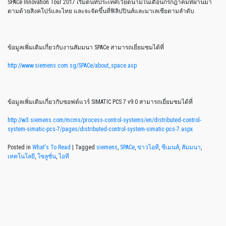
SPACe Innovation Tour 2017 เริ่มต้นที่ประเทศเวียดนามในเดือนกรกฎาคมที่ผ่านมา
ตามด้วยสิงคโปร์และไทย และจะจัดขึ้นที่ฟิลิปปินส์และมาเลเซียตามลำดับ
ข้อมูลเพิ่มเติมเกี่ยวกับงานสัมมนา SPACe สามารถเยี่ยมชมได้ที่
http://www.siemens.com.sg/SPACe/about_space.asp
ข้อมูลเพิ่มเติมเกี่ยวกับซอฟต์แวร์ SIMATIC PCS 7 v9.0 สามารถเยี่ยมชมได้ที่
http://w3.siemens.com/mcms/process-control-systems/en/distributed-control-
system-simatic-pcs-7/pages/distributed-control-system-simatic-pcs-7.aspx
Posted in
What's To Read
|
Tagged
siemens
,
SPACe
,
ข่าวไอที
,
ซีเมนส์
,
สัมมนา
,
เทคโนโลยี
,
โซลูชั่น
,
ไอที