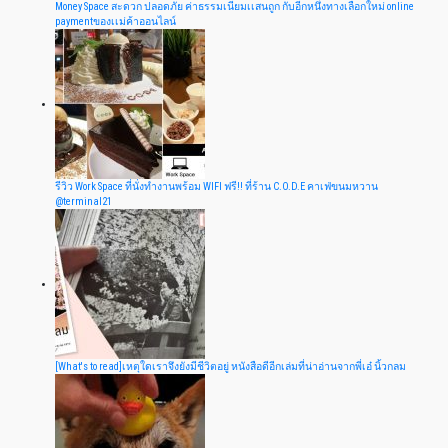
Money Space สะดวก ปลอดภัย ค่าธรรมเนียมเเสนถูก กับอีกหนึ่งทางเลือกใหม่ online
paymentของเเม่ค้าออนไลน์
รีวิว Work Space ที่นั่งทำงานพร้อม WIFI ฟรี!! ที่ร้าน C.O.D.E คาเฟ่ขนมหวาน
@terminal21
[What's to read]เหตุใดเราจึงยังมีชีวิตอยู่ หนังสือดีอีกเล่มที่น่าอ่านจากพี่เอ๋ นิ้วกลม