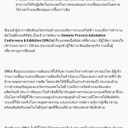
สามารถให้กับผู้ผลิตในประเทศในการตอบสนองการเปลี่ยนแปลงในตลาด
ได้รวดเร็วและยืดหยุ่นมากขึ้นกว่าเดิม
ซีเมนส์ ผู้นำการคิดค้นนวัตกรรมด้านระบบจัดการกระแสไฟฟ้า ระบบสั่งการทำงาน
อัตโนมัติและดิจิทัล เป็นเจ้าภาพจัดงาน
Siemens Process Automation
Conference & Exhibition (SPACe)
ที่กรุงเทพเมื่อสัปดาห์ที่ผ่านมา มีผู้ให้ความสนใจ
เข้าร่วมงานกว่า 100 คน ประกอบด้วยลูกค้าผู้ใช้งาน พันธมิตรธุรกิจ รวมทั้งผู้
เชี่ยวชาญจากซีเมนส์
SPACe คือรูปแบบของงานสัมมนาที่ได้รับความสนใจจากส่วนต่างๆ ของโลก มีผู้เข้า
ร่วมงานเพื่อมาแลกเปลี่ยนความคิดเห็นในหัวข้อแนวโน้มและความท้าทายที่กำลัง
ท้าทายอุตสาหกรรมการผลิต โดยจะจัดให้มีขึ้นเป็นประจำทุกสองปี ประกอบด้วย
การนำเสนอข้อมูลและนวัตกรรมเทคโนโลยี รวมถึงการเปิดตัวและจัดแสดง
ผลิตภัณฑ์ เช่น การสัมมนาในหัวข้อที่เกี่ยวกับอุตสาหกรรมและระบบเครือข่าย ซึ่งจะ
เป็นโอกาสให้ผู้ที่ใช้งานระบบอยู่แล้วและกลุ่มลูกค้าเป้าหมายมีโอกาสได้สัมผัสกับ
ระบบที่ใช้งานจริงในภาคอุตสาหกรรม และประสบการณ์ความรู้จากผู้เชี่ยวชาญ
พร้อมสัมผัสกับเทคโนโลยีรุ่นล่าสุดที่ซีเมนส์นำมาจัดแสดงสาธิตอีกด้วย
สำหรับงาน SPACe ในปีนี้ได้จัดให้ครอบคลุมถึง 5 ประเทศในภูมิภาคเอเชียตะวันออก