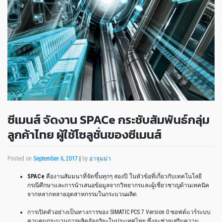
ซีเมนส์ จัดงาน SPACe กระชับสัมพันธ์กลุ่ม
ลูกค้าไทย ผู้ใช้โซลูชั่นของซีเมนส์
Posted on
September 6, 2017
|
by
อาจุมม่า
SPACe
คืองานสัมมนาที่จัดขึ้นทุกๆ สองปี ในหัวข้อที่เกี่ยวกับเทคโนโลยี
กรณีศึกษาและการนำเสนอข้อมูลจากวิทยากรและผู้เชี่ยวชาญด้านเทคนิค
จากหลากหลายอุตสาหกรรมในกระบวนผลิต
การเปิดตัวอย่างเป็นทางการของ SIMATIC PCS 7 Version 0 ซอฟต์แวร์ระบบ
ควบคุมกระบวนการผลิตอัจฉริยะในประเทศไทย ซึ่งจะช่วยเสริมความ