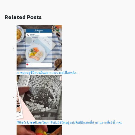
Related Posts
ภาพสุดหรูชีวิตบนอินสตาเเกรม เเต่เบื้องหลัง...
[What's to read]เหตุใดเราจึงยังมีชีวิตอยู่ หนังสือดีอีกเล่มที่น่าอ่านจากพี่เอ๋ นิ้วกลม