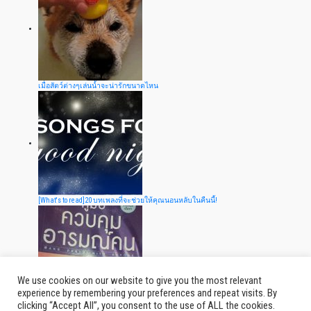
เมื่อสัตว์ต่างๆเล่นน้ำจะน่ารักขนาดไหน
[What's to read]20 บทเพลงที่จะช่วยให้คุณนอนหลับในคืนนี้!
We use cookies on our website to give you the most relevant
experience by remembering your preferences and repeat visits. By
clicking “Accept All”, you consent to the use of ALL the cookies.