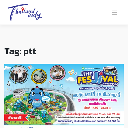
Tag:
ptt