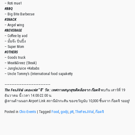
– Roti mue1
#BBQ
– Big Bite Barbecue
#SNACK
– Angel wing
#BEVERAGE
– Coffee by aod
– มั้ยจ๊ะ ปั่นปิ้ง
– Super Mom
#OTHERS
– Goods truck
– Meat&Greez (Steak)
– JungleJuice +Kebabs
– Uncle Tommy’s (International food sapaketty
———————————————————
The FesJiVal เดอะเฟส “จิ” วัล : เทศกาลสนุกสุขติดล้อจาก ก๊อดจิ
พบกัน เสาร์ที่ 19
ธันวาคม นี้ เวลา 14.00-22.00 น.
@ลานด้านนอก Airport Link สถานีมักกะสัน ของขวัญนับ 10,000 ชิ้นจาก ก๊อดจิ รออยู่!
Posted in
Chic-Events
|
Tagged
Food
,
godji
,
ptt
,
TheFesJiVal
,
ก๊อดจิ