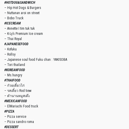
#HOTDOG&SANDWICH
– Hip Hot Dogs & Burgers
– Nuttanan aroi on street
– Bobo Truck
#ICECREAM
– Annette I tim tuk tuk
– K-Ly’s Premium Ice cream
– Thai Royal
#JAPANESEFOOD
– Kofuku
– Rollsy
– Japanese soul food Fuku chan : YAKISOBA
– Tori thailand
#KOREANFOOD
– Ms.hungry
#THAIFOOD
– ก๋วยเตี๋ยวไก่
– รสเตี๋ยว Rod tiew
– ตำนานหมูสเต๊ะ
#MEXICANFOOD
– ElMariachi Food truck
#PIZZA
– Pizza service
– Pizza sandro roma
#DESSERT