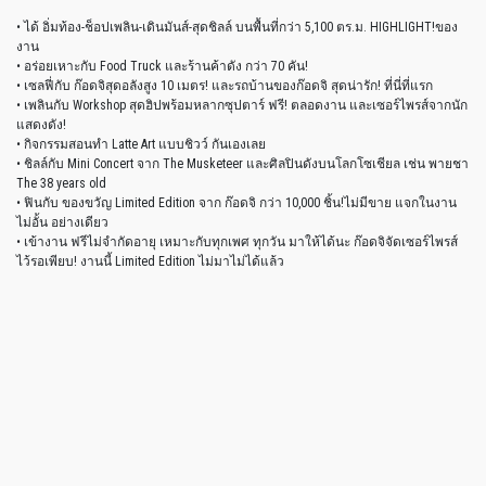
• ได้ อิ่มท้อง-ช็อปเพลิน-เดินมันส์-สุดชิลล์ บนพื้นที่กว่า 5,100 ตร.ม. HIGHLIGHT!ของ
งาน
• อร่อยเหาะกับ Food Truck และร้านค้าดัง กว่า 70 คัน!
• เซลฟี่กับ ก๊อดจิสุดอลังสูง 10 เมตร! และรถบ้านของก๊อดจิ สุดน่ารัก! ที่นี่ที่แรก
• เพลินกับ Workshop สุดฮิปพร้อมหลากซุปตาร์ ฟรี! ตลอดงาน และเซอร์ไพรส์จากนัก
แสดงดัง!
• กิจกรรมสอนทำ Latte Art แบบชิวว์ กันเองเลย
• ชิลล์กับ Mini Concert จาก The Musketeer และศิลปินดังบนโลกโซเชียล เช่น พายชา
The 38 years old
• ฟินกับ ของขวัญ Limited Edition จาก ก๊อดจิ กว่า 10,000 ชิ้น!ไม่มีขาย แจกในงาน
ไม่อั้น อย่างเดียว
• เข้างาน ฟรีไม่จำกัดอายุ เหมาะกับทุกเพศ ทุกวัน มาให้ได้นะ ก๊อดจิจัดเซอร์ไพรส์
ไว้รอเพียบ! งานนี้ Limited Edition ไม่มาไม่ได้แล้ว