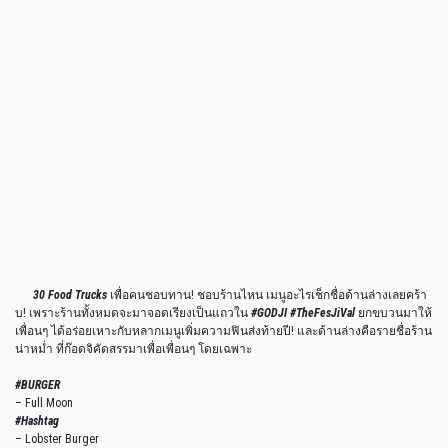
30 Food Trucks
เพื่อคนชอบทาน! ชอบร้านไหน เมนูอะไรเช็กชื่อด้านล่างเลยคร้า
บ! เพราะร้านทั้งหมดจะมาจอดเรียงเป็นแถวใน
#GODJI #TheFesJiVal
ยกขบวนมาให้
เพื่อนๆ ได้อร่อยเหาะกับหลากเมนูเพิ่มความฟินส่งท้ายปี! และด้านล่างคือรายชื่อร้าน
น่าหม่ำ ที่ก๊อดจิคัดสรรมาเพื่อเพื่อนๆ โดยเฉพาะ
#BURGER
– Full Moon
#Hashtag
– Lobster Burger