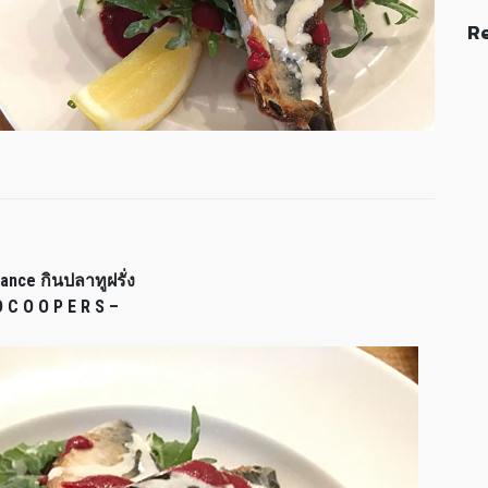
Re
ance กินปลาทูฝรั่ง
D C O O P E R S –