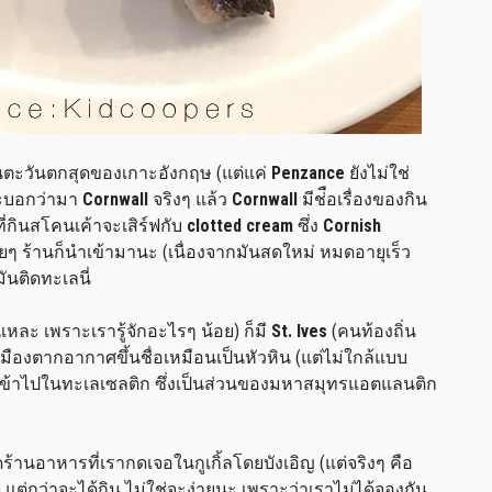
ด้านตะวันตกสุดของเกาะอังกฤษ (แต่แค่
Penzance
ยังไม่ใช่
็จะบอกว่ามา
Cornwall
จริงๆ แล้ว
Cornwall
มีช่ือเรื่องของกิน
ี่กินสโคนเค้าจะเสิร์ฟกับ
clotted cream
ซึ่ง
Cornish
ลายๆ ร้านก็นำเข้ามานะ (เนื่องจากมันสดใหม่ หมดอายุเร็ว
ันติดทะเลนี่
ๆ แหละ เพราะเรารู้จักอะไรๆ น้อย) ก็มี
St. Ives
(คนท้องถิ่น
) เมืองตากอากาศขึ้นชื่อเหมือนเป็นหัวหิน (แต่ไม่ใกล้แบบ
นเข้าไปในทะเลเซลติก ซึ่งเป็นส่วนของมหาสมุทรแอตแลนติก
้านอาหารที่เรากดเจอในกูเกิ้ลโดยบังเอิญ (แต่จริงๆ คือ
ม) แต่กว่าจะได้กิน ไม่ใช่จะง่ายนะ เพราะว่าเราไม่ได้จองกัน