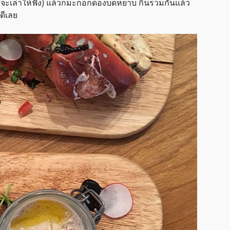
อกาสจะเล่าให้ฟัง) แล้วก็มะกอกดองบดหยาบ กินรวมกันแล้ว
ดีเลย