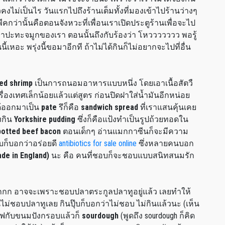
ไม่เป็นไร วันแรกไปถึงร้านเต็มทั้งที่มองเข้าไปร้านว่างๆ
่พีคกว่านั้นคือตอนจังหวะที่เพื่อนเราเปิดประตูร้านเพื่อจะไป
ะทะจมูกของเรา ตอนนั้นถึงกับร้องว่า โหววววววว พอรู้
นี้เหอะ พรุ่งนี้ขอมาอีกที ถ้าไม่ได้กินก็ไม่อยากจะไปที่อื่น
ed shrimp
เป็นการถนอมอาหารแบบหนึ่ง โดยเอาเนื้อสัตวื
รื่องเทศเล็กน้อยแล้วแต่สูตร ก่อนปิดฝาใส่น้ำมันอีกหน่อย
ได้ออกมาเป็น
pate
รึก็คือ
sandwich spread
ที่เราแสนคุ้นเคย
งกิน
Yorkshire pudding
ซึ่งก็คือแป้งทำเป็นรูปถ้วยทอดใน
potted beef bacon
ตอนเด็กๆ อ่านแมกกาซีนก็จะมีความ
บก็บอกว่าอร่อยดี
antibiotics for sale online
ซึ่งหลายคนบอก
de in England)
นะ คือ คนที่ชอบก็จะชอบแบบสนิทสนมรัก
ก อาจจะเพราะชอบปลาตระกูลปลาทูอยู่แล้ว เลยทำให้
ันไม่ชอบปลาทูเลย กินปุ๊บก็บอกว่าไม่ชอบ ไม่กินแล้วนะ (เห็น
ิร์ฟกับขนมปังกรอบแล้วก็
sourdough
(พูดถึง sourdough ก็คิด