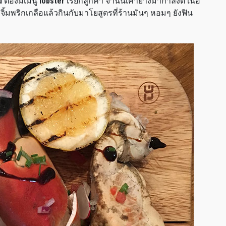
d
ต้องมีเมนู
lobster
เรียกลูกค้า จานนี้เค้าย่างมากำลังดี เนื้อ
จิ้มพริกเกลือแล้วกินกับมาโยสูตรที่ร้านมันๆ หอมๆ ยังฟิน