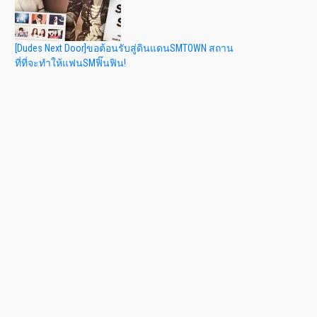
[Dudes Next Door]ขอต้อนรับสู่ดินแดนSMTOWN สถาน
ที่ที่จะทำให้แฟนSMฟิ๊นฟิน!