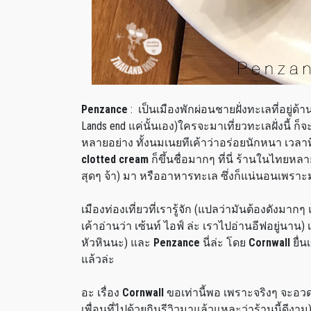
Penzance
: เป็นเมืองพักผ่อนชายฝั่งทะเลที่อยู่
Lands end แค่นั้นเอง)ใครจะมาเที่ยวทะเลฝั่งนี้ ก
หลายอย่าง ทั้งนมเนยทีเค้าว่าอร่อยนักหนา เวลาท
clotted cream
ก็ขึ้นชื่อมากๆ ที่นี่ ร้านในไทยห
สุดๆ จ้า) มา หรืออาหารทะเล ซึ่งก็แน่นอนเพราะม
เมืองท่องเที่ยวที่เรารู้จัก (แปลว่ามันต้องดังมาก
เค้าอ่านว่า เซ้นท์ ไอฟ์ ล่ะ เราไปอ่านอีฟอยู่นาน
หัวหินนะ) และ
Penzance
นี่ล่ะ โดย
Cornwall
ยื่
แล้วล่ะ
อะ เรื่อง
Cornwall
ขอเท่านี้พอ เพราะจริงๆ จะอวดร
เพื่อนที่ไปด้วยกินรีวิวมาแล้วแหละว่าร้านนี้ดีงา