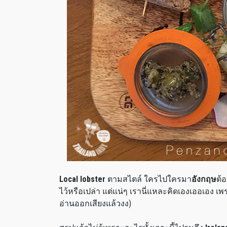
Local lobster
ตามสไตล์ ใครไปใครมา
อังกฤษ
ต้
ไว้หรือเปล่า แต่แน่ๆ เรานี่แหละคิดเองเออเอง เพรา
อ่านออกเสียงแล้วงง)