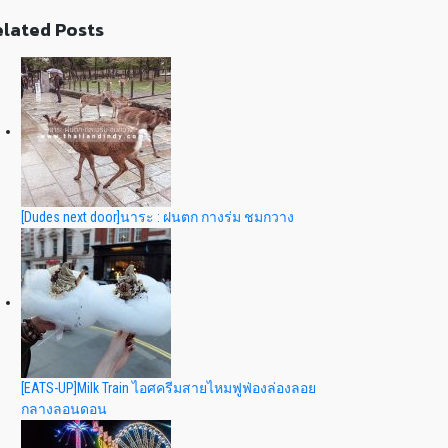
lated Posts
[Dudes next door]นาระ : ฝนตก กางร่ม ชมกวาง
[EATS-UP]Milk Train ไอศครีมสายไหมฟูฟ่องล่องลอย
กลางลอนดอน