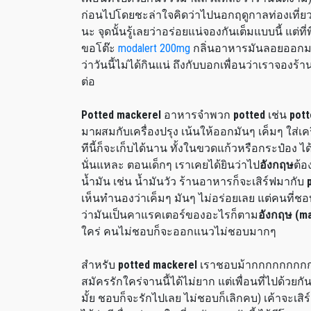
ก่อนไปโดยชะล่าใจคิดว่าไปนอกฤดูกาลท่องเที่ยวคง
นะ จุดนั้นรู้เลยว่าอร่อยแน่จองกันเต็มแบบนี้ แต่ที
ขอโต๊ะ
modalert 200mg
กลิ่นอาหารมันลอยออกมาป
ว่าวันนี้ไม่ได้กินแน่ ถึงกับบอกเพื่อนว่าเราจองร้าน
ต่อ
Potted mackerel
อาหารจำพวก
potted
เช่น
pott
มาผสมกับเครื่องปรุง เน้นให้ออกมันๆ เค็มๆ ใส่เค
ทีนี้ก็จะเก็บได้นาน ทั้งในขวดแก้วหรือกระป๋อง 
นั่นแหละ ตอนเด็กๆ เราเคยได้ยินว่าไป
อังกฤษ
ต้อ
น้ำมัน เช่น น้ำมันวัว ร้านอาหารก็จะเสิร์ฟมากับ
เห็นทำนองว่าเค็มๆ มันๆ ไม่อร่อยเลย แต่คนที่ชอ
ว่ามันเป็นคาแรคเตอร์ของอะไรก็ตาม
อังกฤษ (ma
ใคร่ คนไม่ชอบก็จะออกแนวไม่ชอบมากๆ
สำหรับ
potted mackerel
เราชอบม้ากกกกกกกกกก
สมัครรักใคร่จานนี้ได้ไม่ยาก แต่เพื่อนที่ไปด้วยก
มั้ย ชอบก็จะรักไปเลย ไม่ชอบก็เลิกคบ) เค้าจะเส