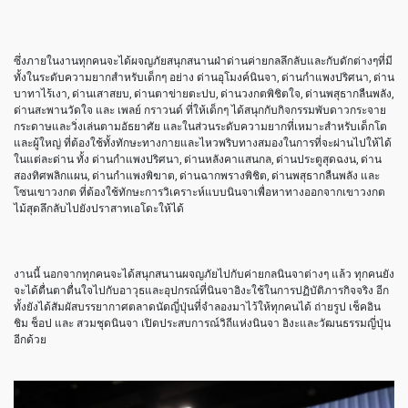
ซึ่งภายในงานทุกคนจะได้ผจญภัยสนุกสนานฝ่าด่านค่ายกลลึกลับและกับดักต่างๆที่มี
ทั้งในระดับความยากสำหรับเด็กๆ อย่าง ด่านอุโมงค์นินจา, ด่านกำแพงปริศนา, ด่าน
บาทาไร้เงา, ด่านเสาสยบ, ด่านตาข่ายตะปบ, ด่านวงกตพิชิตใจ, ด่านพสุธากลืนพลัง,
ด่านสะพานวัดใจ และ เพลย์ กราวนด์ ที่ให้เด็กๆ ได้สนุกกับกิจกรรมพับดาวกระจาย
กระดาษและวิ่งเล่นตามอัธยาศัย และในส่วนระดับความยากที่เหมาะสำหรับเด็กโต
และผู้ใหญ่ ที่ต้องใช้ทั้งทักษะทางกายและไหวพริบทางสมองในการที่จะผ่านไปให้ได้
ในแต่ละด่าน ทั้ง ด่านกำแพงปริศนา, ด่านหลังคาแสนกล, ด่านประตูสุดฉงน, ด่าน
สองทิศพลิกแผน, ด่านกำแพงพิฆาต, ด่านฉากพรางพิชิต, ด่านพสุธากลืนพลัง และ
โซนเขาวงกต ที่ต้องใช้ทักษะการวิเคราะห์แบบนินจาเพื่อหาทางออกจากเขาวงกต
ไม้สุดลึกลับไปยังปราสาทเอโดะให้ได้
งานนี้ นอกจากทุกคนจะได้สนุกสนานผจญภัยไปกับค่ายกลนินจาต่างๆ แล้ว ทุกคนยัง
จะได้ตื่นตาตื่นใจไปกับอาวุธและอุปกรณ์ที่นินจาอิงะใช้ในการปฏิบัติภารกิจจริง อีก
ทั้งยังได้สัมผัสบรรยากาศตลาดนัดญี่ปุ่นที่จำลองมาไว้ให้ทุกคนได้ ถ่ายรูป เช็คอิน
ชิม ช็อป และ สวมชุดนินจา เปิดประสบการณ์วิถีแห่งนินจา อิงะและวัฒนธรรมญี่ปุ่น
อีกด้วย