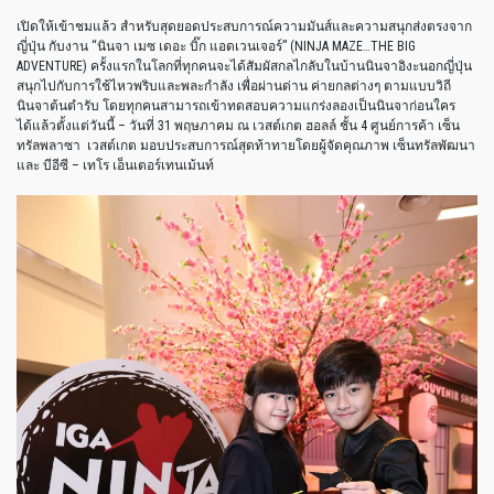
เปิดให้เข้าชมแล้ว สำหรับสุดยอดประสบการณ์ความมันส์และความสนุกส่งตรงจาก
ญี่ปุ่น กับงาน “นินจา เมซ เดอะ บิ๊ก แอดเวนเจอร์” (NINJA MAZE…THE BIG
ADVENTURE) ครั้งแรกในโลกที่ทุกคนจะได้สัมผัสกลไกลับในบ้านนินจาอิงะนอกญี่ปุ่น
สนุกไปกับการใช้ไหวพริบและพละกำลัง เพื่อผ่านด่าน ค่ายกลต่างๆ ตามแบบวิถี
นินจาต้นตำรับ โดยทุกคนสามารถเข้าทดสอบความแกร่งลองเป็นนินจาก่อนใคร
ได้แล้วตั้งแต่วันนี้ – วันที่ 31 พฤษภาคม ณ เวสต์เกต ฮอลล์ ชั้น 4 ศูนย์การค้า เซ็น
ทรัลพลาซา เวสต์เกต มอบประสบการณ์สุดท้าทายโดยผู้จัดคุณภาพ เซ็นทรัลพัฒนา
และ บีอีซี – เทโร เอ็นเตอร์เทนเม้นท์