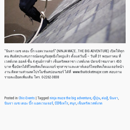
“นินจา เมซ เดอะ บิ๊ก แอดเวนเจอร์” (NINJA MAZE…THE BIG ADVENTURE) เปิดให้ทุก
คน สัมผัสประสบการณ์ผจญภัยสุดยิ่งใหญ่แล้ว ตั้งแต่วันนี้ – วันที่ 31 พฤษภาคม ที่
เวสต์เกต ฮอลล์ ชั้น 4 ศูนย์การค้า เซ็นทรัลพลาซา เวสต์เกต บัตรเข้าชมราคา 450
บาท ซื้อบัตรได้ที่ไทยทิคเก็ตเมเจอร์ ทุกสาขาและเคาท์เตอร์ไทยทิคเก็ตเมเจอร์หน้า
งาน ติดตามส่วนลดโปรโมชั่นสปอนเซอร์ ได้ที่ www.thaiticketmajor.com สอบถาม
รายละเอียดเพิ่มเติม โทร. 0-2262-3838
Posted in
Chic-Events
|
Tagged
ninja maze the big adventure
,
ญี่ปุ่น
,
ต่อสู้
,
นินจา
,
นินจา เมซ เดอะ บิ๊ก แอดเวนเจอร์
,
บีอีซีเทโร
,
สนุก
,
เซ็นทรัลเวสต์เกต