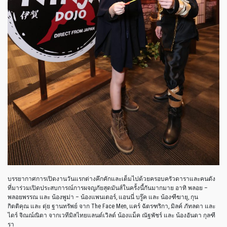
บรรยากาศการเปิดงานวันแรกต่างคึกคักและเต็มไปด้วยครอบครัวดาราและคนดัง
ที่มาร่วมเปิดประสบการณ์การผจญภัยสุดมันส์ในครั้งนี้กันมากมาย อาทิ พลอย –
พลอยพรรณ และ น้องพูม่า – น้องแพนเตอร์, แอนนี่ บรู๊ค และ น้องฑีฆายุ, กุน
กิตติคุณ และ ดุ่ย ฐานทรัพย์ จาก The Face Men, แคร์ ฉัตรฑริกา, มิลค์ ภัทลดา และ
ไดร์ จิณณ์ณิตา จากเวทีมิสไทยแลนด์เวิลด์ น้องแม็ค ณัฐพัชร์ และ น้องอันดา กุลฑี
รา