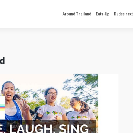
Around Thailand
Eats-Up
Dudes next
nd