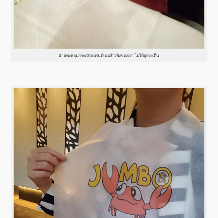
ผ้าแดงคลุมกระเป๋าแบรนด์เนมสำเพ็งของเรา ไม่ให้ปูกระเด็น