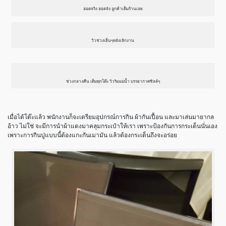
ฮอตจริง ฮอตจัง ลูกค้าเต็มร้านเลย
วิวช่วงเย็นๆหลังเลิกงาน
ช่วงกลางคืน เต็มทุกโต๊ะ วิวริมแม่น้ำ บรรยากาศชิลล์ๆ
เมื่อได้โต๊ะแล้ว พนักงานก็จะเตรียมอุปกรณ์การกิน ผ้ากันเปื้อน และมาเล่นมายากล
อ้าว ไม่ใช่ จะมีการนำผ้าแดงมาคลุมกระเป๋าให้เรา เพราะป้องกันการกระเด็นนั่นเอง
เพราะการกินปูแบบนี้ต้องแกะกันเมามัน แล้วต้องกระเด็นถึงจะอร่อย