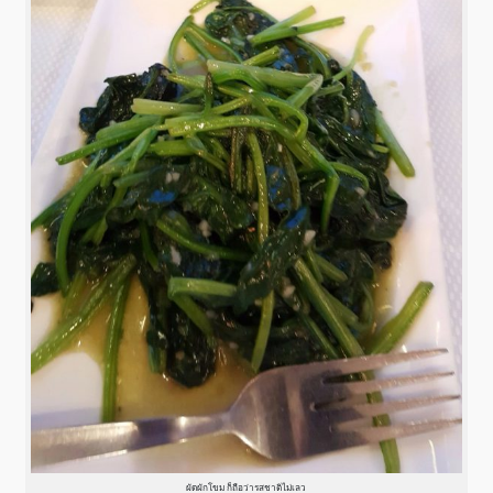
ผัดผักโขม ก็ถือว่ารสชาติไม่เลว