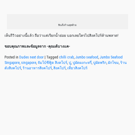
ฟินถึงก้ามสุดท้าย
เห็นรีวิวอย่างนี้แล้ว ถือว่าแค่เรียกน้ำย่อย บอกเลยใครไปสิงคโปร์ห้ามพลาด!
ขอบคุณภาพและข้อมูลจาก -คุณเต้บางแค-
Posted in
Dudes next door
|
Tagged
chilli crab
,
Jumbo seafood
,
Jumbo Seafood
Singapore
,
singapore
,
จัมโบ้ซีฟู้ด สิงคโปร์
,
ปู
,
ปูผัดผงกะหรี่
,
ปูผัดพริก
,
ผักโขม
,
ร้าน
ดังสิงคโปร์
,
ร้านอาหารสิงคโปร์
,
สิงคโปร์
,
เที่ยวสิงคโปร์