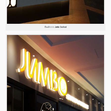
ถึงแล้วววว Jumbo Seafood