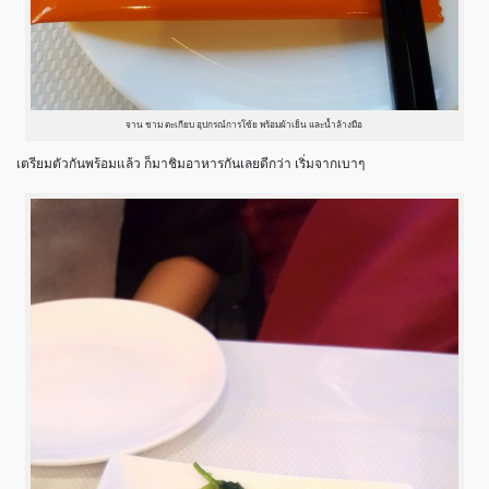
จาน ชาม ตะเกียบ อุปกรณ์การโซ้ย พร้อมผ้าเย็น และน้ำล้างมือ
เตรียมตัวกันพร้อมแล้ว ก็มาชิมอาหารกันเลยดีกว่า เริ่มจากเบาๆ