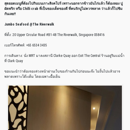
สุดยอดเมนูที่ต้องไปกินบนเกาะสิงคโปร์ เพราะนอกจากข้าวมันไก่แล้ว ก็ต้องลอง ปู
ผัดพริก หรือ Chilli crab ที่เป็นของเด็ดของดี ที่คนรักปูไม่ควรพลาด ว่าแล้วก็ไปชิม
กันเลย!!
Jumbo Seafood @The Riverwalk
ที่ตั้ง: 20 Upper Circular Road #B1-48 The Riverwalk, Singapore 058416
เบอร์โทรศัพท์: +65 6534 3435
การเดินทาง: นั่ง MRT มาลงสถานี Clarke Quay ออก Exit The Central ร้านอยู่ริมแม่น้ำ
ที่ Clark Quay
ขอแนะนำว่าต้องจองล่วงหน้าผ่านเว็บของร้านกันไปก่อนนะจ๊ะ ไม่งั้นไปแล้วอาจ
พลาดเพราะโต๊ะเต็ม โดยเฉพาะมื้อเย็น