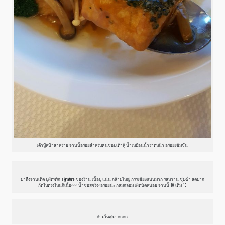
เต้าหู้หน้าสาหร่าย จานนี้อร่อยสำหรับคนชอบเต้าหู้ น้ำเหมือนน้ำราดหน้า อร่อยเข้มข้น
มาถึงจานเด็ด ปูผัดพริก signature ของร้าน เนื้อปู แน่น กล้ามใหญ่ กรรเชียงแน่นมาก รสหวาน ชุ่มฉ่ำ สดมาก
กัดไปตรงไหนก็เนื้อๆๆๆ น้ำซอสจริงๆอร่อยน่ะ กลมกล่อม เผ็ดนิดหน่อย จานนี้ 10 เต็ม 10
ก้ามใหญ่มากกกก