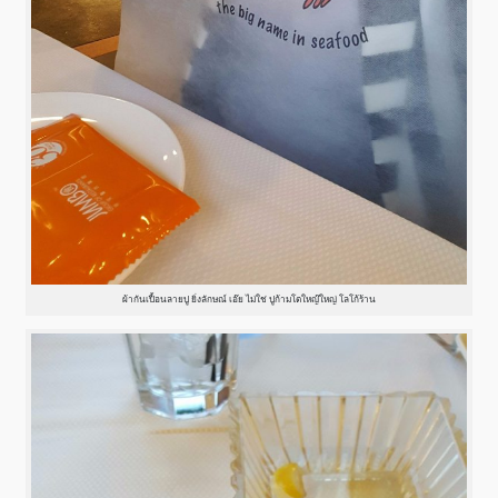
ผ้ากันเปื้อนลายปู ยิ่งลักษณ์ เอ๊ย ไม่ใช่ ปูก้ามโตใหญ๊ใหญ่ โลโก้ร้าน