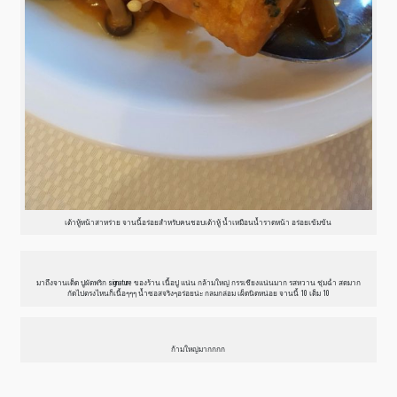
เต้าหู้หน้าสาหร่าย จานนี้อร่อยสำหรับคนชอบเต้าหู้ น้ำเหมือนน้ำราดหน้า อร่อยเข้มข้น
มาถึงจานเด็ด ปูผัดพริก signature ของร้าน เนื้อปู แน่น กล้ามใหญ่ กรรเชียงแน่นมาก รสหวาน ชุ่มฉ่ำ สดมาก
กัดไปตรงไหนก็เนื้อๆๆๆ น้ำซอสจริงๆอร่อยน่ะ กลมกล่อม เผ็ดนิดหน่อย จานนี้ 10 เต็ม 10
ก้ามใหญ่มากกกก