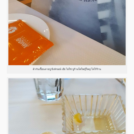
ผ้ากันเปื้อนลายปู ยิ่งลักษณ์ เอ๊ย ไม่ใช่ ปูก้ามโตใหญ๊ใหญ่ โลโก้ร้าน