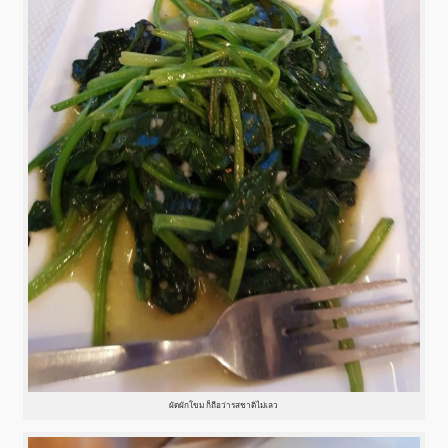
ผัดผักโขม ก็ถือว่ารสชาติไม่เลว