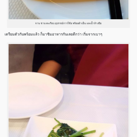
จาน ชาม ตะเกียบ อุปกรณ์การโซ้ย พร้อมผ้าเย็น และน้ำล้างมือ
เตรียมตัวกันพร้อมแล้ว ก็มาชิมอาหารกันเลยดีกว่า เริ่มจากเบาๆ