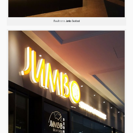
ถึงแล้วววว Jumbo Seafood