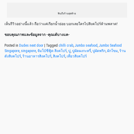
ฟินถึงก้ามสุดท้าย
เห็นรีวิวอย่างนี้แล้ว ถือว่าแค่เรียกน้ำย่อย บอกเลยใครไปสิงคโปร์ห้ามพลาด!
ขอบคุณภาพและข้อมูลจาก -คุณเต้บางแค-
Posted in
Dudes next door
|
Tagged
chilli crab
,
Jumbo seafood
,
Jumbo Seafood
Singapore
,
singapore
,
จัมโบ้ซีฟู้ด สิงคโปร์
,
ปู
,
ปูผัดผงกะหรี่
,
ปูผัดพริก
,
ผักโขม
,
ร้าน
ดังสิงคโปร์
,
ร้านอาหารสิงคโปร์
,
สิงคโปร์
,
เที่ยวสิงคโปร์