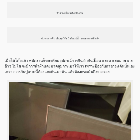
วิวช่วงเย็นๆหลังเลิกงาน
ช่วงกลางคืน เต็มทุกโต๊ะ วิวริมแม่น้ำ บรรยากาศชิลล์ๆ
เมื่อได้โต๊ะแล้ว พนักงานก็จะเตรียมอุปกรณ์การกิน ผ้ากันเปื้อน และมาเล่นมายากล
อ้าว ไม่ใช่ จะมีการนำผ้าแดงมาคลุมกระเป๋าให้เรา เพราะป้องกันการกระเด็นนั่นเอง
เพราะการกินปูแบบนี้ต้องแกะกันเมามัน แล้วต้องกระเด็นถึงจะอร่อย