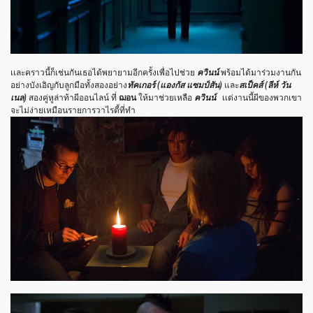
เเละคราวนี้ก็เช่นกันเธอได้พยายามอีกครั้งเพื่อไปช่วย
ควินน์
พร้อมได้มาร่วมงานกัน
อย่างบังเอิญกับลูกมือทั้งสองอย่าง
ทัคเกอร์ (แองกัส แซมป์สัน)
และ
สเป็คส์ (ลีห์ วัน
เนล)
สองคู่หูล่าท้าผีออนไลน์ ที่
ฌอน
ให้มาช่วยเหลือ
ควินน์
เเต่งานนี้ผีของพวกเขา
จะไม่ง่ายเหมือนรายการวาไรตี้ที่ทำ