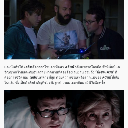
เเละนั่นทำให้
เอลิซ
ต้องออกโรงเองเพื่อพา
ควินน์
กลับมาจากโลกมืด ซึ่งที่นั่นมีเเต่
วิญญาณร้ายเเละภัยอันตรายมากมายที่คอยจ้องเล่นงาน รวมถึง
“มิเซล เครน”
ที่
ต้องการชีวิตของ
เอลิซ
เเต่ท้ายที่สุด ด้วยความช่วยเหลือจากเเม่ของ
ควินน์
ที่เสีย
ไปเเล้ว ซึ่งเป็นกำลังสำคัญที่ช่วยดึงลูกสาวของเธอกลับมามีชีวิตอีกครั้ง