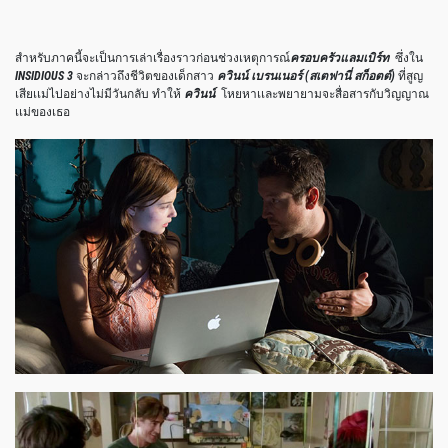
สำหรับภาคนี้จะเป็นการเล่าเรื่องราวก่อนช่วงเหตุการณ์
ครอบครัวแลมเบิร์ท
ซึ่งใน
INSIDIOUS
3
จะกล่าวถึงชีวิตของเด็กสาว
ควินน์ เบรนเนอร์ (สเตฟานี่ สก็อตต์)
ที่สูญ
เสียเเม่ไปอย่างไม่มีวันกลับ ทำให้
ควินน์
โหยหาเเละพยายามจะสื่อสารกับวิญญาณ
เเม่ของเธอ