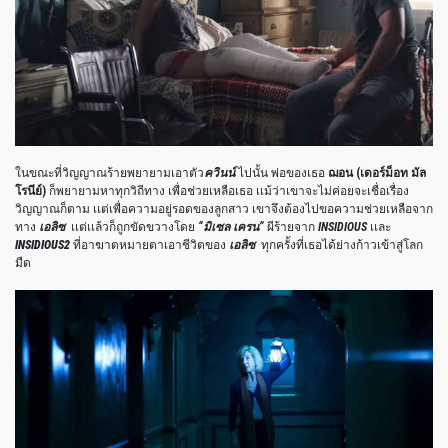
ในขณะที่วิญญาณร้ายพยายามเอาตัว
ควินน์
ไปนั้น พ่อของเธอ
ฌอน (เดอร์ม็อท มัล
โรนีย์)
ก็พยายามหาทุกวิถีทาง เพื่อช่วยเหลือเธอ เเม้ว่าเขาจะไม่ค่อยจะเชื่อเรื่อง
วิญญาณก็ตาม เเต่เพื่อความอยู่รอดของลูกสาว เขาจึงต้องไปขอความช่วยเหลือจาก
ทาง
เอลิซ
เเต่เเล้วก็ถูกขัดขวางโดย
“มิเซล เครน”
ผีร้ายจาก
INSIDIOUS
เเละ
INSIDIOUS2
ที่อาฆาตหมายตาเอาชีวิตของ
เอลิซ
ทุกครั้งที่เธอได้ย่างก้าวเข้าสู่โลก
มืด