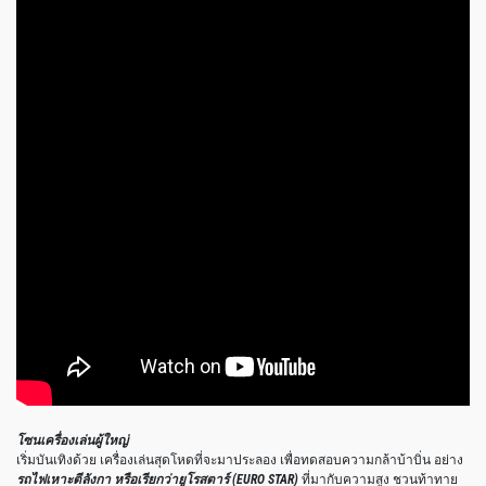
โซนเครื่องเล่นผู้ใหญ่
เริ่มบันเทิงด้วย เครื่องเล่นสุดโหดที่จะมาประลอง เพื่อทดสอบความกล้าบ้าบิ่น อย่าง
รถไฟเหาะตีลังกา หรือเรียกว่ายูโรสตาร์ (EURO STAR)
ที่มากับความสูง ชวนท้าทาย