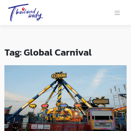
Tag:
Global Carnival