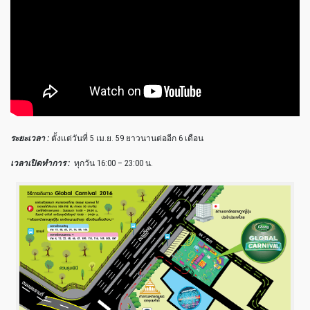
ระยะเวลา :
ตั้งเเต่วันที่ 5 เม.ย. 59 ยาวนานต่ออีก 6 เดือน
เวลาเปิดทำการ :
ทุกวัน 16:00 – 23:00 น.