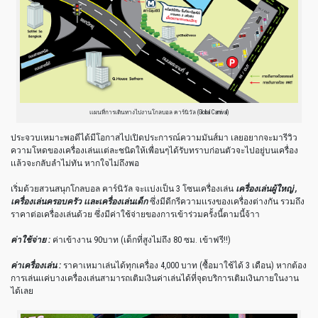
เเผนที่การเดินทางไปงานโกลบอล คาร์นิวัล (Global Carnival)
ประจวบเหมาะพอดีได้มีโอกาสไปเปิดประการณ์ความมันส์มา เลยอยากจะมารีวิว
ความโหดของเครื่องเล่นเเต่ละชนิดให้เพื่อนๆได้รับทราบก่อนตัวจะไปอยู่บนเครื่อง
เเล้วจะกลับลำไม่ทัน หากใจไม่ถึงพอ
เริ่มด้วยสวนสนุกโกลบอล คาร์นิวัล จะเเบ่งเป็น 3 โซนเครื่องเล่น
เครื่องเล่นผู้ใหญ่ ,
เครื่องเล่นครอบครัว เเละเครื่องเล่นเด็ก
ซึ่งมีดีกรีความเเรงของเครื่องต่างกัน รวมถึง
ราคาต่อเครื่องเล่นด้วย ซึ่งมีค่าใช้จ่ายของการเข้าร่วมครั้งนี้ตามนี้จ้าา
ค่าใช้จ่าย :
ค่าเข้างาน 90บาท (เด็กที่สูงไม่ถึง 80 ซม. เข้าฟรี!!)
ค่าเครื่องเล่น :
ราคาเหมาเล่นได้ทุกเครื่อง 4,000 บาท (ซื้อมาใช้ได้ 3 เดือน) หากต้อง
การเล่นเเค่บางเครื่องเล่นสามารถเติมเงินค่าเล่นได้ที่จุดบริการเติมเงินภายในงาน
ได้เลย