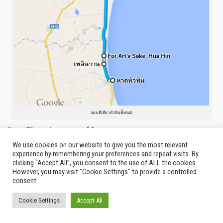
แผนที่เที่ยวหัวหินทั้งหมด
ติดตามรีวิวและข่าวสารของเราได้
ผ่าน
https://www.facebook.com/thailandIndyOfficial
,
IG: thailand.indy
ค่ะ
We use cookies on our website to give you the most relevant
experience by remembering your preferences and repeat visits. By
สุดท้ายนี้ขอบคุณทุกท่านที่เข้ามาอ่านผิดพลาดประการใดต้องขออภัยด้วยค่ะ
clicking “Accept All”, you consent to the use of ALL the cookies.
สามารถแนะนำเพิ่มเติมได้ผ่านทาง facebook:
thailandIndyOfficial
หรือ
However, you may visit "Cookie Settings" to provide a controlled
thailandindy.contact@gmail.com
consent.
Posted in
Around Thailand
,
Special
|
Tagged
cha-um
,
for art's sake
,
hua-hin
,
ขนม
Cookie Settings
Accept All
หม้อแกง
,
ชะอำ
,
ทะเล
,
ประจวบคีรีขันธ์
,
หัวหิน
,
เที่ยว
,
เพชรบุรี
,
เพลินวาน
,
แม่กิมลั้ง