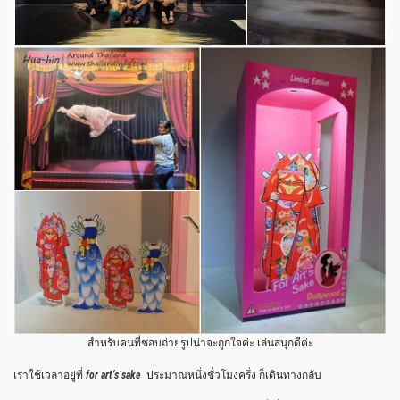
สำหรับคนที่ชอบถ่ายรูปน่าจะถูกใจค่ะ เล่นสนุกดีค่ะ
เราใช้เวลาอยู่ที่
for art’s sake
ประมาณหนึ่งชั่วโมงครึ่ง ก็เดินทางกลับ