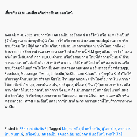
เกี่ยวกับ
KLM
และสื่อเครือข่ายสังคมออนไลน์
ตั้งแต่ปี พ.ศ. 2552 สายการบิน เคแอลเอ็ม รอยัลดัตช์ แอร์ไลน์ หรือ KLM เริ่มเป็นที่
รู้จักในฐานะองค์กรธุรกิจผู้นำในการให้บริการและนำเสนอแคมเปญผ่านทางเครือ
ข่ายสังคม โดยมีผู้ติดตามในเครือข่ายสังคมแพลตฟอร์มต่างๆ ทั่วโลกมากถึง 25
ล้านราย การสื่อสารผ่านทางช่องทางเครือข่ายสังคมนี้ KLM ถูกพูดถึงมากกว่า 1 แสน
ครั้งในหนึ่งสัปดาห์ กว่า 15,000 คำถามหรือข้อสอบถาม โดยที่คำถามทั้งหมดได้รับ
การตอบแบบตัวต่อตัวด้วยเจ้าหน้าที่มากกว่า 250 คนที่ถือว่าเป็นทีมงานด้านเครือ
ข่ายสังคมที่ใหญ่ที่สุดในโลก ซึ่งทั้งหมดครอบคลุมแพลตฟอร์มต่างๆ ทั้ง WhatsApp,
Facebook, Messenger, Twitter, LinkedIn, WeChat และ KakaoTalk ปัจจุบัน KLM เปิดให้
บริการลูกค้าแบบเบ็ดเสร็จจุดเดียวไม่มีวันหยุดตลอด 24 ชั่วโมงทั้ง 7 วันใน 9 ภาษา
ได้แก่ ดัตซ์, อังกฤษ, เยอรมัน, สเปน, ปอร์ตุเกส, ฝรั่งเศส, จีน, ญี่ปุ่นและเกาหลี รวมถึง
ภาษาอิตาลีในช่วงเวลาเปิดทำการ ซึ่ง KLM ถือเป็นสายการบินพาณิชย์แรกที่เสนอ
ตัวเลือกให้ลูกค้ารับข้อมูลเอกสารและอัพเดตสถานการณ์บินผ่านทางแอพพลิเคชั่น
Messenger, Twitter และถือเป็นสายการบินชาติตะวันตกรายแรกที่ให้บริการผ่านทาง
WeChat
Posted in
PR-ประชาสัมพันธ์
|
Tagged
klm
,
จองตั๋ว
,
ตั๋วเครื่องบิน
,
ผู้โดยสาร
,
สายการ
บิน
,
หุ่นยนต์
,
เครื่องบิน
,
เคแอลเอ็ม
,
เคแอลเอ็ม รอยัลดัตช์ แอร์ไลน์
,
เทคโนโลยี