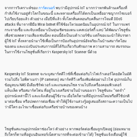
จากการวิเคราะห์ของ
การ์ตเนอร์
พบว่ามีอุปกรณ์ IoT มากกว่าหกพันล้านเครื่องที่
กำลังใช้งานอยู่ทั่วโลกในขณะนี้ และหลายเครื่องก็ได้ตกเป็นเหยื่ออาชญากรไซเบอร์
ไปเรียบร้อยแล้ว ตัวอย่าง เมื่อปีที่แล้ว ทั้งโลกสั่นคลอนกับคลื่นการโจมตี DDoS
attacks ที่มาจากฝีมือ Mirai botnet ที่ใช้ช้องโหว่ยอดนิยมในอุปกรณ์ IoT ในการแพร่
กระจายเชื้อ และจับเหยื่อมาเป็นหุ่นเชิดของตน แคสเปอร์สกี้ แลป ได้พัฒนาโซลูชั่น
เพื่อช่วยลดความเสี่ยงเช่นนี้ลง ตอนนี้ยังเป็นเบต้าเวอร์ชั่น แต่ก็ขอแนะนำให้บรรดา
ผู้ใช้ IoT ทั้งหลายนำมาใช้เพื่อเป็นการป้องกันอุปกรณ์อัจฉริยะในบ้านสมาร์ทโฮม
ของตน และแบ่งปันประสบการณ์ที่ได้รับเกี่ยวกับศักยภาพ ความสามารถ สมรรถนะ
ในการใช้งานโซลูชั่นที่เรียกว่า Kaspersky IoT Scanner นี่ด้วย
Kaspersky IoT Scanner จะระบุสมาร์ทดีไวซ์ที่เชื่อมต่อกับไวไฟเร้าเตอร์โดยอัตโนมัติ
รวมไปถึง ไอพีคาเมร่า (IP cameras) สมาร์ททีวี เครื่องพิมพ์ต่อผ่านไวไฟ อุปกรณ์เก็บ
ข้อมูลบน NAS มีเดียเซิร์ฟเวอร์ และเกมคอนโซล รวมไปถึงเครื่องคอมพิวเตอร์
แท็บเล็ต หรือสมาร์ทโฟน ที่อยู่ในวงเครือข่ายในบ้านของเรา โซลูชั่นจะ “จดจำ”
อุปกรณ์เหล่านี้ไว้ และแจ้งเตือนผู้ใช้งาน เมื่อใดก็ตามที่มีอุปกรณ์ใหม่หรือที่ใช้ปกติ
มาต่อเชื่อม หรือปลดการต่อเชื่อม ทำให้ผู้ใช้งานล่วงรู้อยู่เสมอถึงสถานะความเป็นไป
ว่ามีใคร อะไรมาเชื่อมต่อกับเครือข่ายบ้านของตนบ้าง
โซลูชั่นสแกนอุปกรณ์หาช่องโหว่ ตัวอย่าง หากพอร์ตต่อเชื่อมถูกเปิดอยู่ (ย่อมหมาย
ถึงใครก็ตามที่อยู่บนอินเทอร์เน็ตสามารถที่จะต่อเข้ามาได้) โซลูชั่นแจ้งเตือนผู้ใช้