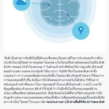
“KLM เป็นสายการบินที่เป็นที่รู้จักและชื่นชอบเป็นอย่างดีในการนำเสนอบริการที่น่า
ประทับใจแก่ผู้โดยสารรายบุคคล โดยเฉพาะในโลกเครือข่ายสังคมออนไลน์นั้น KLM
มีบริการตลอด 24 ชั่วโมงครบทุก 7 วันด้วยเจ้าหน้าที่พร้อมให้การดูแลถึง 250 คนที่
คอยอำนวยความสะดวกแก่ลูกค้าได้มากกว่า 16,000 เรื่องในแต่ละสัปดาห์ ซึ่ง
แน่นอนว่า เราวางแผนเพิ่มสมรรถนะยิ่งขึ้น ในขณะเดียวกันลูกค้าของเราก็ต้องการ
การตอบสนองที่เร็วขึ้น ดังนั้นเราจึงได้ทดลองนำเอาเทคโนโลยี AI มาใช้ในการ
สนับสนุนเจ้าหน้าที่ของเราในการดูแลลูกค้าในแบบที่เป็นส่วนตัว, รวดเร็ว และได้
ข้อมูลที่ถูกต้อง ด้วยระบบ BB ทำให้ KLM ก้าวไปอีกขั้นในเรื่องของกลยุทธ์ด้าน
นโยบายสื่อเครือข่ายสังคมออนไลน์ ทั้งยังมีเทคโนโลยีที่ช่วยให้นำเสนอบริการให้
กับลูกค้าแต่ละรายแบบคนต่อคน พร้อมทั้งทีมงานที่คอยสนับสนุนอยู่เบื้องหลังเมื่อถึง
คราวจำเป็น” ปีเตอร์ โกรเนอวาล์ด
รองประธานอาวุโส ฝ่ายสื่อดิจิทัล
A
i
r France KLM