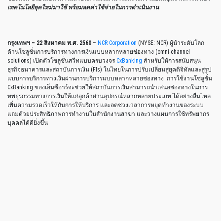
เทคโนโลยียุคใหม่มาใช้ พร้อมลดค่าใช้จ่ายในการดำเนินงาน
กรุงเทพฯ – 22 สิงหาคม พ.ศ. 2560
–
NCR Corporation
(NYSE: NCR) ผู้นำระดับโลก
ด้านโซลูชั่นการบริการทางการเงินแบบหลากหลายช่องทาง (omni-channel
solutions) เปิดตัวโซลูชั่นสวีทแบบครบวงจร
CxBanking
สำหรับให้การสนับสนุน
ธุรกิจธนาคารและสถาบันการเงิน (FIs) ในไทยในการปรับเปลี่ยนสู่ยุคดิจิทัลและสู่รูป
แบบการบริการทางเงินผ่านการบริการแบบหลากหลายช่องทาง การใช้งานโซลูชั่น
CxBanking ของเอ็นซีอาร์จะช่วยให้สถาบันการเงินสามารถนำเสนอช่องทางในการ
ทพธุรกรรมทางการเงินให้แก่ลูกค้าผ่านอุปกรณ์หลากหลายประเภท ได้อย่างลื่นไหล
เพิ่มความรวดเร็วให้กับการให้บริการ และลดช่วงเวลาการหยุดทำงานของระบบ
แถมด้วยประสิทธิภาพการทำงานในสำนักงานสาขา และวางแผนการใช้ทรัพยากร
บุคคลได้ดียิ่งขึ้น
ในงานการเปิดตัวโซลูชั่น มีการสาธิตข้อมูลรายละเอียดและการทำงานของพอร์ตโฟ
ลิโอ CxBanking จากเอ็นซีอาร์ที่ได้รับความสนใจจากผู้เข้าร่วมงานจากกว่า 70
สถาบันการเงินชั้นนำทั้งในประเทศไทยและทั่วภูมิภาคเอเชียตะวันออกเฉียงใต้
ลูกค้าของเอ็นซีอาร์ในงานได้สัมผัสโซลูชั่นการเงินแบบหลากหลายช่องทางใน
เวอร์ชั่นล่าสุด ซึ่งได้ออกแบบบนหลักการที่เน้นการสร้างประสบการณ์ชั้นเลิศให้แก่ผู้
ใช้บริการ โดยโซลูชั่นสวีทนี้ประกอบด้วยโซลูชั่นการเงินในรูปแบบดิจิทัล และตู้การ
ใช้บริการด้วยตัวเองที่ทันสมัย สามารถสร้างความได้เปรียบสำหรับอนาคตซึ่งจะเป็น
ยุคของการเชื่อมต่อถึงกันทั้งหมด