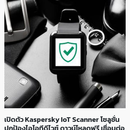
เปิดตัว Kaspersky IoT Scanner โซลูชั่น
ปกป้องไอโอทีดีไวซ์ ดาวน์โหลดฟรี เชื่อมต่อ