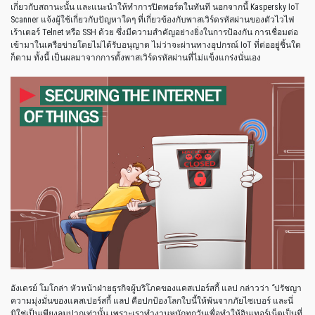
เกี่ยวกับสถานะนั้น และแนะนำให้ทำการปิดพอร์ตในทันที นอกจากนี้ Kaspersky IoT
Scanner แจ้งผู้ใช้เกี่ยวกับปัญหาใดๆ ที่เกี่ยวข้องกับพาสเวิร์ดรหัสผ่านของตัวไวไฟ
เร้าเตอร์ Telnet หรือ SSH ด้วย ซึ่งมีความสำคัญอย่างยิ่งในการป้องกัน การเชื่อมต่อ
เข้ามาในเครือข่ายโดยไม่ได้รับอนุญาต ไม่ว่าจะผ่านทางอุปกรณ์ IoT ที่ต่ออยู่ชิ้นใด
ก็ตาม ทั้งนี้ เป็นผลมาจากการตั้งพาสเวิร์ดรหัสผ่านที่ไม่แข็งแกร่งนั่นเอง
อังเดรย์ โมโกล่า หัวหน้าฝ่ายธุรกิจผู้บริโภคของแคสเปอร์สกี้ แลป กล่าวว่า
“
ปรัชญา
ความมุ่งมั่นของแคสเปอร์สกี้ แลป คือปกป้องโลกใบนี้ให้พ้นจากภัยไซเบอร์ และนี่
มิใช่เป็นเพียงลมปากเท่านั้น เพราะเราทำงานหนักทุกวันเพื่อทำให้อินเทอร์เน็ตเป็นที่