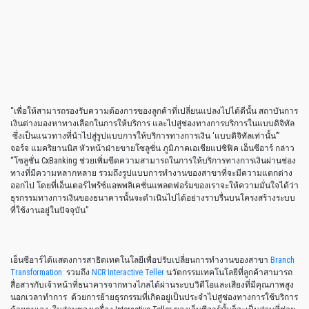
ซีอาร์คือผู้นำในการเปลี่ยนแปลงนั้น” จอย แยพ ผู้จัดการประจำประเทศไทย ฝ่าย
การบริการทางการเงิน เอ็นซีอาร์ กล่าว “เทคโนโลยีล้ำยุคสำหรับบริการทางการเงิน
ทั้งออนไลน์และบนอุปกรณ์ไร้สายที่เปิดตัวในวันนี้ ผสานสภาพแวดล้อมของการมี
ปฏิสัมพันธ์ตัวต่อตัวแบบดั้งเดิมเข้ากับการสร้างบริการทางการเงินที่พร้อมเสมอใน
ทุกช่องทาง สร้างความยืดหยุ่นคล่องตัวในการให้บริการแก่ผู้บริโภค และยัง
สามารถที่จะควบคุมธุรกรรมตามความต้องการของลูกค้า ตามรูปแบบแพลตฟอร์ม
การใช้งานที่เลือกใช้ได้เปนอย่างดี”
เอ็นซีอาร์ยังได้เปิดตัวโซลูชั่นประมวลผลธุรกรรมอัจฉริยะ ที่ทำงานได้รวดเร็วและ
ปลอดภัยที่สุดในชื่อ
Authentic
ซึ่งถือว่าเป็นแพลตฟอร์มระบบชำระเงินเจ้าแรกที่
รองรับมาตรฐาน PA-DSS 3.1 และออกแบบมาเพื่อรองรับธุรกิจรับขำระเงินที่เปลี่ยน
อย่างรวดเร็ว นี่คือระบบรับชำระเงินบนเทคโนโลยีล้ำหน้าสำหรับธุรกิจธนาคารราย
ย่อย, บริษัทบัตรเครดิต, บริษัทจัดซื้อ, บริษัทผู้ให้บริการรับชำระเงิน รวมถึงบริษัทห้าง
ร้านที่ต้องผ่านมาตรฐาน ISO ที่มีอยู่ทั่วโลก
การสาธิตการทำงานที่นำมาแสดงในงานเปิดตัวประกอบไปด้วย
NCR APTRA Connections
– โซลูชั่นที่เปลี่ยนรูปแบบช่องทางสื่อสารกับลูกค้าที่
ครบวงจรการสื่อสาร ปฏิสัมพันธ์กับลูกค้าให้มีประสิทธิภาพสูงสุด และสร้าง
บริการที่สามารถเพิ่มมูลค่า ไม่ว่าลูกค้าจะเลือกติดต่อผ่านช่องทางใดก็ตาม
NCR Connected Payments
เทคโนโลยีที่มาในรูปแบบของโซลูชั่นแบบ
software-as-a-service (SaaS) ที่ให้ทั้งความปลอดภัยและแม่นยำพร้อมทั้ง