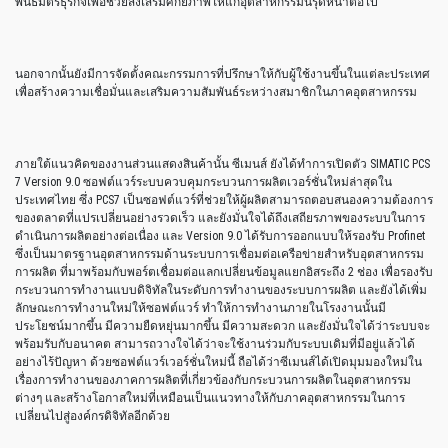
พันธมิตรธุรกิจเพื่อช่วยส่งเสริมศักยภาพให้แก่อุตสาหกรรมนี้รุดหน้าต่อไป”
นอกจากนั้นยังมีการจัดตั้งคณะกรรมการที่ปรึกษาให้กับผู้ใช้งานขึ้นในแต่ละประเทศ
เพื่อสร้างความเชื่อมั่นและเสริมความสัมพันธ์ระหว่างสมาชิกในภาคอุตสาหกรรม
ภายใต้แนวคิดของงานส่วนแสดงสินค้านั้น ซีเมนส์ ยังได้ทำการเปิดตัว SIMATIC PCS
7 Version 9.0 ซอฟต์แวร์ระบบควบคุมกระบวนการผลิตเวอร์ชั่นใหม่ล่าสุดใน
ประเทศไทย ซึ่ง PCS7 เป็นซอฟต์แวร์ที่ช่วยให้ผู้ผลิตสามารถตอบสนองความต้องการ
ของตลาดที่แปรเปลี่ยนอย่างรวดเร็ว และยังมั่นใจได้ถึงเสถียรภาพของระบบในการ
ดำเนินการผลิตอย่างต่อเนื่อง และ Version 9.0 ได้รับการออกแบบให้รองรับ Profinet
ซึ่งเป็นมาตรฐานอุตสาหกรรมด้านระบบการเชื่อมต่อเครือข่ายสำหรับอุตสาหกรรม
การผลิต ที่มาพร้อมกับพอร์ตเชื่อมต่อแลกเปลี่ยนข้อมูลแยกอิสระถึง 2 ช่อง เพื่อรองรับ
กระบวนการทำงานแบบดิจิทัลในระดับการทำงานของระบบการผลิต และยังได้เพิ่ม
ลักษณะการทำงานใหม่ให้ซอฟต์แวร์ ทำให้การทำงานภายในโรงงานนั้นมี
ประโยชน์มากขึ้น มีความยืดหยุ่นมากขึ้น มีความสะดวก และยังมั่นใจได้ว่าระบบจะ
พร้อมรับกับอนาคต สามารถวางใจได้ว่าจะใช้งานร่วมกับระบบเดิมที่มีอยู่แล้วได้
อย่างไร้ปัญหา ด้วยซอฟต์แวร์เวอร์ชั่นใหม่นี้ ถือได้ว่าซีเมนส์ได้เปิดมุมมองใหม่ใน
เรื่องการทำงานของภาคการผลิตที่เกี่ยวข้องกับกระบวนการผลิตในอุตสาหกรรม
ต่างๆ และสร้างโอกาสใหม่ที่เหมือนเป็นแนวทางให้กับภาคอุตสาหกรรมในการ
เปลี่ยนไปสู่องค์กรดิจิทัลอีกด้วย