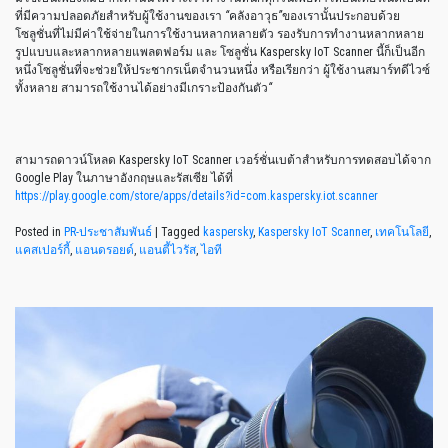
ที่มีความปลอดภัยสำหรับผู้ใช้งานของเรา
“
คลังอาวุธ
”
ของเรานั้นประกอบด้วย
โซลูชั่นที่ไม่มีค่าใช้จ่ายในการใช้งานหลากหลายตัว รองรับการทำงานหลากหลาย
รูปแบบและหลากหลายแพลตฟอร์ม และ โซลูชั่น Kaspersky IoT Scanner นี้ก็เป็นอีก
หนึ่งโซลูชั่นที่จะช่วยให้ประชากรเน็ตจำนวนหนึ่ง หรือเรียกว่า ผู้ใช้งานสมาร์ทดีไวซ์
ทั้งหลาย สามารถใช้งานได้อย่างมีเกราะป้องกันตัว
“
สามารถดาวน์โหลด Kaspersky IoT Scanner เวอร์ชั่นเบต้าสำหรับการทดสอบได้จาก
Google Play ในภาษาอังกฤษและรัสเซีย ได้ที่
https://play.google.com/store/apps/details?id=com.kaspersky.iot.scanner
Posted in
PR-ประชาสัมพันธ์
|
Tagged
kaspersky
,
Kaspersky IoT Scanner
,
เทคโนโลยี
,
แคสเปอร์กี้
,
แอนดรอยด์
,
แอนตี้ไวรัส
,
ไอที