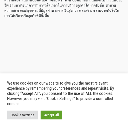
ปกป้องในการส่งผ่านให้กับข้อมูลในการทำธุรกรรม ตั้งแต่การใส่รหัสไป
จนถึงขั้นตอนการประมวลผลการชำระเงิน
SelfServ ATMs ตู้เอทีเอ็มสำหรับการใช้บริการด้วยตัวเอง ทั้งการฝากเงินและ
การให้บริการต่างๆ
บริการการถอนเงินผ่านทางอุปกรณ์มือถือ
จุดให้บริการทางการเงินสำหรับการเปิดบัญชีหรือบัตรเครดิต
NCR Fractals
โซลูชั่นการตรวจจับและป้องกันการฉ้อโกง
NCR Payment Platform แพลตฟอร์มระบบรับชำระเงิน ที่เป็นสะพานสำหรับ
ช่วยให้กระบวนทำงานแบบดั้งเดิมนั้นสามารถผสานเข้ากับช่องทางการ
ชำระเงินทั้งแบบดิจิทัลและในแบบที่จะเกิดขึ้นในอนาคต
เกี่ยวกับเอ็นซีอาร์คอร์ปอเรชั่น (
NCR Corporation)
We use cookies on our website to give you the most relevant
experience by remembering your preferences and repeat visits. By
เอ็นซีอาร์ คอร์ปอเรชั่น ( NYSE: NCR ) เป็นผู้นำด้านโซลูชั่นการบริการทางการเงิน
clicking “Accept All”, you consent to the use of ALL the cookies.
แบบหลากหลายช่องทาง ที่เปลี่ยนรูปโฉมของการติดต่อสื่อสารเชิงธุรกิจในทุกๆ วัน
However, you may visit "Cookie Settings" to provide a controlled
ให้เป็นประสบการณ์ชั้นยอดอันน่าประทับใจ ด้วยซอฟต์แวร์ ฮาร์ดแวร์ และพอร์ตโฟ
consent.
ลิโอของการให้บริการด้านต่างๆ เอ็นซีอาร์ให้การรองรับการดำเนินธุรกรรมทางการ
เงินถึงกว่า 700 ล้านธุรกรรมต่อวัน ในอุตสาหกรรมต่าง ๆ ไม่ว่าจะเป็น การค้าราย
ย่อย การเงิน การเดินทาง การบริการต้อนรับ โทรคมนาคมและเทคโนโลยี รวมไปถึง
Cookie Settings
Accept All
วิสาหกิจขนาดย่อม โซลูชั่นของเอ็นซีอาร์ขับเคลื่อนธุรกรรมในแต่ละวัน เพื่อชีวิตที่
ง่ายขึ้น