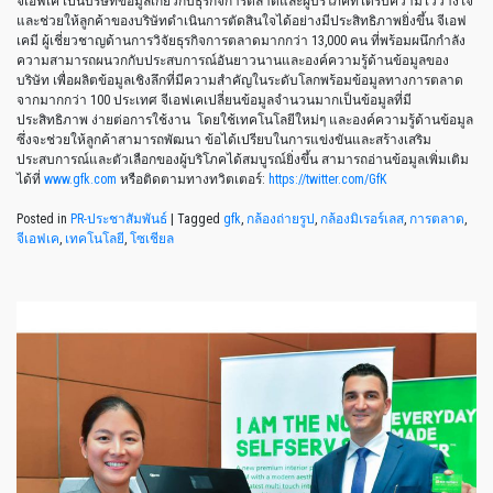
จีเอฟเค เป็นบริษัทข้อมูลเกี่ยวกับธุรกิจการตลาดและผู้บริโภคที่ได้รับความไว้วางใจ
และช่วยให้ลูกค้าของบริษัทดำเนินการตัดสินใจได้อย่างมีประสิทธิภาพยิ่งขึ้น จีเอฟ
เคมี ผู้เชี่ยวชาญด้านการวิจัยธุรกิจการตลาดมากกว่า 13,000 คน ที่พร้อมผนึกกำลัง
ความสามารถผนวกกับประสบการณ์อันยาวนานและองค์ความรู้ด้านข้อมูลของ
บริษัท เพื่อผลิตข้อมูลเชิงลึกที่มีความสำคัญในระดับโลกพร้อมข้อมูลทางการตลาด
จากมากกว่า 100 ประเทศ จีเอฟเคเปลี่ยนข้อมูลจำนวนมากเป็นข้อมูลที่มี
ประสิทธิภาพ ง่ายต่อการใช้งาน โดยใช้เทคโนโลยีใหม่ๆ และองค์ความรู้ด้านข้อมูล
ซึ่งจะช่วยให้ลูกค้าสามารถพัฒนา ข้อได้เปรียบในการแข่งขันและสร้างเสริม
ประสบการณ์และตัวเลือกของผู้บริโภคได้สมบูรณ์ยิ่งขึ้น สามารถอ่านข้อมูลเพิ่มเติม
ได้ที่
www.gfk.com
หรือติดตามทางทวิตเตอร์:
https://twitter.com/GfK
Posted in
PR-ประชาสัมพันธ์
|
Tagged
gfk
,
กล้องถ่ายรูป
,
กล้องมิเรอร์เลส
,
การตลาด
,
จีเอฟเค
,
เทคโนโลยี
,
โซเชียล