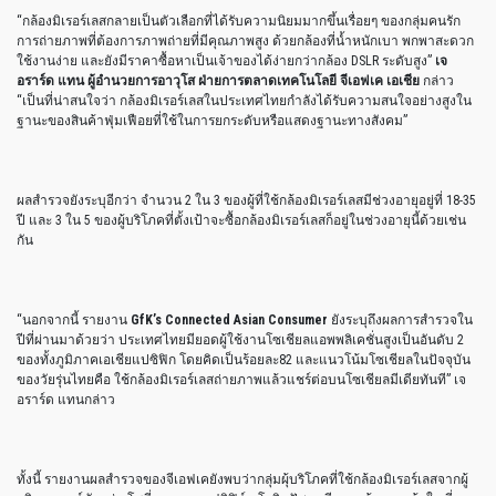
“กล้องมิเรอร์เลสกลายเป็นตัวเลือกที่ได้รับความนิยมมากขึ้นเรื่อยๆ ของกลุ่มคนรัก
การถ่ายภาพที่ต้องการภาพถ่ายที่มีคุณภาพสูง ด้วยกล้องที่น้ำหนักเบา พกพาสะดวก
ใช้งานง่าย และยังมีราคาซื้อหาเป็นเจ้าของได้ง่ายกว่ากล้อง DSLR ระดับสูง”
เจ
อราร์ด แทน ผู้อำนวยการอาวุโส ฝ่ายการตลาดเทคโนโลยี จีเอฟเค เอเชีย
กล่าว
“เป็นที่น่าสนใจว่า กล้องมิเรอร์เลสในประเทศไทยกำลังได้รับความสนใจอย่างสูงใน
ฐานะของสินค้าฟุ่มเฟือยที่ใช้ในการยกระดับหรือแสดงฐานะทางสังคม”
ผลสำรวจยังระบุอีกว่า จำนวน 2 ใน 3 ของผู้ที่ใช้กล้องมิเรอร์เลสมีช่วงอายุอยู่ที่ 18-35
ปี และ 3 ใน 5 ของผู้บริโภคที่ตั้งเป้าจะซื้อกล้องมิเรอร์เลสก็อยู่ในช่วงอายุนี้ด้วยเช่น
กัน
“นอกจากนี้ รายงาน
GfK’s Connected Asian Consumer
ยังระบุถึงผลการสำรวจใน
ปีที่ผ่านมาด้วยว่า ประเทศไทยมียอดผู้ใช้งานโซเชียลแอพพลิเคชั่นสูงเป็นอันดับ 2
ของทั้งภูมิภาคเอเชียแปซิฟิก โดยคิดเป็นร้อยละ82 และแนวโน้มโซเชียลในปัจจุบัน
ของวัยรุ่นไทยคือ ใช้กล้องมิเรอร์เลสถ่ายภาพแล้วแชร์ต่อบนโซเชียลมีเดียทันที” เจ
อราร์ด แทนกล่าว
ทั้งนี้ รายงานผลสำรวจของจีเอฟเคยังพบว่ากลุ่มผุ้บริโภคที่ใช้กล้องมิเรอร์เลสจากผู้