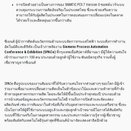
การเปิดตัวอย่างเป็นทางการของ SIMATIC PCS 7 Version 0 ซอฟต์แวร์ระบบ
ควบคุมกระบวนการผลิตอัจฉริยะในประเทศไทย ซึ่งจะช่วยเสริมความ
สามารถให้กับผู้ผลิตในประเทศในการตอบสนองการเปลี่ยนแปลงในตลาด
ได้รวดเร็วและยืดหยุ่นมากขึ้นกว่าเดิม
ซีเมนส์ ผู้นำการคิดค้นนวัตกรรมด้านระบบจัดการกระแสไฟฟ้า ระบบสั่งการทำงาน
อัตโนมัติและดิจิทัล เป็นเจ้าภาพจัดงาน
Siemens Process Automation
Conference & Exhibition (SPACe)
ที่กรุงเทพเมื่อสัปดาห์ที่ผ่านมา มีผู้ให้ความสนใจ
เข้าร่วมงานกว่า 100 คน ประกอบด้วยลูกค้าผู้ใช้งาน พันธมิตรธุรกิจ รวมทั้งผู้
เชี่ยวชาญจากซีเมนส์
SPACe คือรูปแบบของงานสัมมนาที่ได้รับความสนใจจากส่วนต่างๆ ของโลก มีผู้เข้า
ร่วมงานเพื่อมาแลกเปลี่ยนความคิดเห็นในหัวข้อแนวโน้มและความท้าทายที่กำลัง
ท้าทายอุตสาหกรรมการผลิต โดยจะจัดให้มีขึ้นเป็นประจำทุกสองปี ประกอบด้วย
การนำเสนอข้อมูลและนวัตกรรมเทคโนโลยี รวมถึงการเปิดตัวและจัดแสดง
ผลิตภัณฑ์ เช่น การสัมมนาในหัวข้อที่เกี่ยวกับอุตสาหกรรมและระบบเครือข่าย ซึ่งจะ
เป็นโอกาสให้ผู้ที่ใช้งานระบบอยู่แล้วและกลุ่มลูกค้าเป้าหมายมีโอกาสได้สัมผัสกับ
ระบบที่ใช้งานจริงในภาคอุตสาหกรรม และประสบการณ์ความรู้จากผู้เชี่ยวชาญ
พร้อมสัมผัสกับเทคโนโลยีรุ่นล่าสุดที่ซีเมนส์นำมาจัดแสดงสาธิตอีกด้วย