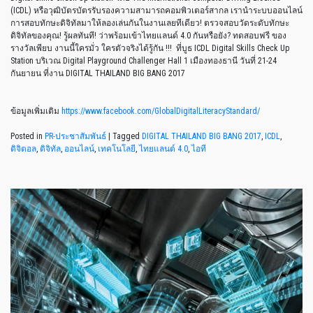
(ICDL) หรือวุฒิบัตรบัตรรับรองความสามารถคอมพิวเตอร์สากล เรานำระบบออนไลน์
การสอบทักษะดิจิทัลมาให้ลองเล่นกันในงานเลยทีเดียว! ตรวจสอบวัดระดับทักษะ
ดิจิทัลของคุณ! รู้ผลทันที! ว่าพร้อมเข้าไทยแลนด์ 4.0 กันหรือยัง? ทดสอบฟรี ของ
รางวัลเพียบ งานนี้ใครมั่ว ใครตัวจริงได้รู้กัน !!! ที่บูธ ICDL Digital Skills Check Up
Station บริเวณ Digital Playground Challenger Hall 1 เมืองทองธานี วันที่ 21-24
กันยายน ที่งาน DIGITAL THAILAND BIG BANG 2017
ข้อมูลเพิ่มเติม
https://www.facebook.com/GlobalDigitalLiteracyStandard/
Posted in
PR-ประชาสัมพันธ์
|
Tagged
DIGITAL THAILAND BIG BANG 2017
,
ICDL
,
ดิจิตอล
,
ดิจิทัล
,
ออนไลน์
,
เทคโนโลยี
,
ไทยแลนด์ 4.0
,
ไอที