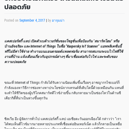
ปลอดภัย
Posted on
September 4, 2017
|
by
อาจุมม่า
แคสเปอร์สกี้ แลป เปิดตัวเบต้าเวอร์ชั่นของโซลูชั่นเพื่อป้องกัน
“
สมาร์ทโฮม” หรือ
บ้านอัจฉริยะ และ
Internet of Things
ในชื่อ “
Kaspersky IoT Scanner”
แอพพลิเคชั่นนี้
ฟรีไม่มีค่าใช้จ่าย ทำงานบนแอนดรอยด์แพลตฟอร์ม สามารถสแกนระบบไวไฟที่ใช้
งานที่บ้าน
แจ้งเตือนเกี่ยวกับอุปกรณ์ต่างๆ ที่มาเชื่อมต่อกับไวไฟ และระดับของ
ความปลอดภัย
ขณะที่ Internet of Things กำลังได้รับความนิยมเพิ่มขึ้นเรื่อยๆ อาชญากรไซเบอร์ก็
กำลังมองหาวิธีการช่องทางหาประโยชน์จากเทรนด์ที่เติบโตนี้ด้วยเหมือนกัน แทนที่
จะทำให้ชีวิตของผู้บริโภคสมาร์ทดีไวซ์ง่ายขึ้น กลับกลายมาเป็นช่องโหว่ในด้านซี
เคียวริตี้ที่น่าเป็นห่วงขึ้นทุกวัน
ซิลเวีย อึง ผู้จัดการทั่วไป แคสเปอร์สกี้ แลป เอเชียตะวันออกเฉียงใต้ กล่าวว่า “เรา
ได้พบเห็นดีไวซ์มากมายหลายประเภทที่เชื่อมต่ออินเทอร์เน็ต แล้วก็กลายเป็นเหยื่อ