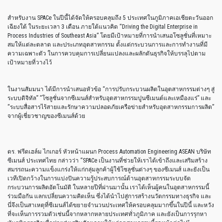
สำหรับงาน SPACe ในปีนี้ได้จัดให้ครอบคลุมถึง 5 ประเทศในภูมิภาคเอเชียตะวันออก
เฉียงใต้ ในระยะเวลา 3 เดือน ภายใต้แนวคิด “Driving the Digital Enterprise in
Process Industries of Southeast Asia” โดยมีเป้าหมายที่การนำเสนอโซลูชั่นที่เหมาะ
สมให้แต่ละตลาด และประเภทอุตสาหกรรม ตั้งแต่กระบวนการและการทำงานที่มี
ความเฉพาะตัว ในการควบคุมการเปลี่ยนแปลงและผลักดันธุรกิจให้บรรลุไปตาม
เป้าหมายที่วางไว้
ในงานสัมมนา ได้มีการนำเสนอหัวข้อ “การปรับกระบวนผลิตในอุตสาหกรรมต่างๆ สู่
ระบบดิจิทัล” “โซลูชั่นจากซีเมนส์สำหรับอุตสาหกรรมปูนซีเมนต์และเหมืองแร่” และ
“ระบบสื่อสารไร้สายและรักษาความปลอดภัยเครือข่ายสำหรับอุตสาหกรรมการผลิต”
จากผู้เชี่ยวชาญของซีเมนส์ด้วย
ดร. ฟรีดเฮล์ม ไกเกอร์ หัวหน้าแผนก Process Automation Engineering ASEAN บริษัท
ซีเมนส์ ประเทศไทย กล่าวว่า “SPACe เป็นงานที่ช่วยให้เราได้เข้าถึงและเสริมสร้าง
สมรรถนะความแข็งแกร่งให้แก่กลุ่มลูกค้าผู้ใช้โซลูชั่นต่างๆ ของซีเมนส์ และยังเป็น
เวทีเปิดกว้างในการแบ่งปันความรู้ประสบการณ์ด้านอุตสาหกรรมระบบจัด
กระบวนการผลิตอัตโนมัติ ในหลายปีที่ผ่านมานั้น เราได้เห็นผู้คนในอุตสาหกรรมนี้
ร่วมมือกัน แลกเปลี่ยนความคิดเห็น ซึ่งได้นำไปสู่การสร้างนวัตกรรมทางธุรกิจ และ
นี่จึงเป็นสาเหตุที่ซีเมนส์ได้ขยายจำนวนประเทศให้ครอบคลุมมากขึ้นในปีนี้ และหวัง
ที่จะเห็นการรวมตัวเช่นนี้จากหลากหลายประเทศทั่วภูมิภาค และยังเป็นการรุกหา