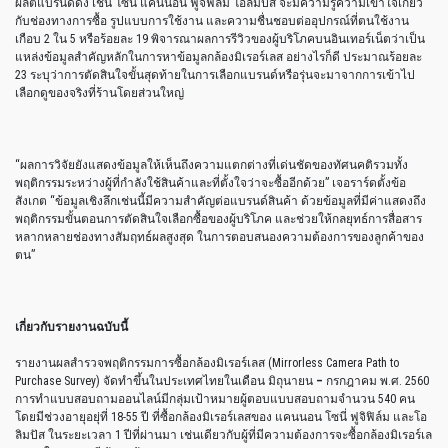
ผลิตแบรนด์ดัง เช่น โซนี่ แคนนอน ฟูจิฟิล์ม โอลิมปัส จะมีความรู้ความเข้าใจเกี่ยว
กับช่องทางการซื้อ รูปแบบการใช้งาน และความชื่นชอบต่ออุปกรณ์ที่ตนใช้งาน
เกือบ 2 ใน 5 หรือร้อยละ 19 พิจารณาผลการรีวิวของผู้บริโภคบนอินเทอร์เน็ตว่าเป็น
แหล่งข้อมูลสำคัญหลักในการหาข้อมูลกล้องมิเรอร์เลส อย่างไรก็ดี ประมาณร้อยละ
23 ระบุว่าการตัดสินใจขั้นสุดท้ายในการเลือกแบรนด์หรือรุ่นจะมาจากการเข้าไป
เลือกดูของจริงที่ร้านโดยส่วนใหญ่
“ผลการวิจัยยังแสดงข้อมูลให้เห็นถึงความแตกต่างที่เด่นชัดของทัศนคติรวมทั้ง
พฤติกรรมระหว่างผู้ที่กำลังใช้สินค้าและที่ตั้งใจว่าจะซื้ออีกด้วย” เจอราร์ดตั้งข้อ
สังเกต “ข้อมูลเชิงลึกเช่นนี้มีความสำคัญต่อแบรนด์สินค้า ด้วยข้อมูลที่มีค่าแสดงถึง
พฤติกรรมขั้นตอนการตัดสินใจเลือกซื้อของผู้บริโภค และช่วยให้กลยุทธ์การสื่อสาร
หลากหลายช่องทางสัมฤทธ์ผลสูงสุด ในการตอบสนองความต้องการของลูกค้าของ
ตน”
เกี่ยวกับรายงานฉบับนี้
รายงานผลสำรวจพฤติกรรมการซื้อกล้องมิเรอร์เลส (Mirrorless Camera Path to
Purchase Survey) จัดทำขึ้นในประเทศไทยในเดือน มิถุนายน
–
กรกฎาคม พ.ศ. 2560
การทำแบบสอบถามออนไลน์มีกลุ่มเป้าหมายผู้ตอบแบบสอบถามจำนวน 540 คน
โดยมีช่วงอายุอยุ่ที่ 18-55 ปี ที่ซื้อกล้องมิเรอร์เลสของ แคนนอน โซนี่ ฟูจิฟิล์ม และโอ
ลิมปัส ในระยะเวลา 1 ปีที่ผ่านมา เช่นเดียวกับผู้ที่มีความต้องการจะซื้อกล้องมิเรอร์เล