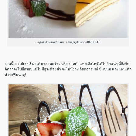
เมนูพิเศษมักจะมาสม่ำเสมอ : ขอบคุณรูปภาพจาก FB ZEN CAFÉ
งานนี้เอาไปเลย 3 ผ่าน! มาลาดพร้าว หรือ รามคำแหงเมื่อไหร่ได้ไปอีกแน่ๆ นี่ถึงกับ
คิดว่าจะไปอีกรอบแม้ไม่มีธุระด้วยซ้ำ จะไปนั่งละเลียดอารมณ์ ชิมขนม และแพนเค้ก
ท่าจะฟินน่าดู!