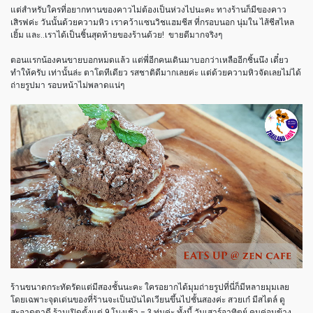
แต่สำหรับใครที่อยากทานของคาวไม่ต้องเป็นห่วงไปนะคะ ทางร้านก็มีของคาว
เสิรฟค่ะ วันนั้นด้วยความหิว เราคว้าแซนวิชแฮมชีส ที่กรอบนอก นุ่มใน ไส้ชีสไหล
เยิ้ม และ..เราได้เป็นชิ้นสุดท้ายของร้านด้วย! ขายดีมากจริงๆ
ตอนแรกน้องคนขายบอกหมดแล้ว แต่พี่อีกคนเดินมาบอกว่าเหลืออีกชิ้นนึง เดี๋ยว
ทำให้ครับ เท่านั้นล่ะ ตาโตทีเดียว รสชาติดีมากเลยค่ะ แต่ด้วยความหิวจัดเลยไม่ได้
ถ่ายรูปมา รอบหน้าไม่พลาดแน่ๆ
ร้านขนาดกระทัดรัดแต่มีสองชั้นนะคะ ใครอยากได้มุมถ่ายรูปที่นี่ก็มีหลายมุมเลย
โดยเฉพาะจุดเด่นของที่ร้านจะเป็นบันไดเวียนขึ้นไปชั้นสองค่ะ สวยเก๋ มีสไตล์ ดู
สะอาดตาดี ร้านเปิดตั้งแต่ 9 โมงเช้า – 3 ทุ่มค่ะ ทั้งนี้ วันเสาร์อาทิตย์ คนค่อนข้าง