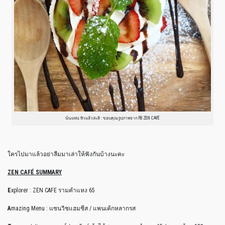
นั่นแหน่ หิวแล้วล่ะสิ : ขอบคุณรูปภาพจาก FB ZEN CAFÉ
ใครไปมาแล้วอย่าลืมมาเล่าให้ฟังกันบ้างนะคะ
ZEN CAFÉ SUMMARY
E
xplorer : ZEN CAFE รามคำแหง 65
A
mazing Menu : แซนวิชแฮมชีส / แพนเค้กหลากรส