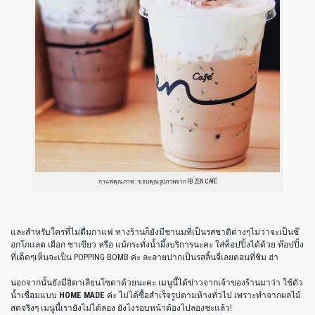
กาแฟคุณภาพ : ขอบคุณรูปภาพจาก FB ZEN CAFÉ
และสำหรับใครที่ไม่ดื่มกาแฟ ทางร้านก็ยังมีชานมที่เป็นรสชาติต่างๆไม่ว่าจะเป็นช๊
อกโกแลต เผือก ชาเขียว หรือ แม้กระทั่งน้ำผึ้งบริการนะคะ ใส่ท็อปปิ้งได้ด้วย ท๊อปปิ้ง
ที่เด็ดๆเห็นจะเป็น POPPING BOMB ค่ะ ละลายปากเป็นรสลิ้นจี่เลยตอนที่ชิม ฮ่า
นอกจากนั้นยังมีอิตาเลียนโซดาด้วยนะคะ เมนูนี้ได้ข่าวจากเจ้าของร้านมาว่า ใช้ตัว
น้ำเชื่อมแบบ
HOME MADE
ค่ะ ไม่ได้ซื้อสำเร็จรูปตามห้างทั่วไป เพราะทำจากผลไม้
สดจริงๆ เมนูนี้เรายังไม่ได้ลอง ยังไงรอบหน้าต้องไปลองซะแล้ว!