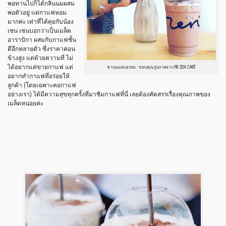
พอทานไปก็ได้กลิ่นนมผสม
พอตัวอยู่ แต่กาแฟหอม
มากค่ะ เท่าที่ได้คุยกับน้อง
เซน เซนบอกว่าเป็นเมล็ด
อาราบิกา ผสมกับกาแฟชั้น
ดีอีกหลายตัว ซึ่งราคาค่อน
ข้างสูง แต่ด้วยความที่ ไม่
ได้อยากแค่ขายกาแฟ แต่
ชานมแสนอร่อย : ขอบคุณรูปภาพจาก FB ZEN CAFÉ
อยากทำกาแฟที่อร่อยให้
ลูกค้า (โดยเฉพาะคอกาแฟ
อย่างเรา) ได้มีความสุขทุกครั้งที่มาชิมกาแฟที่นี่ เลยต้องคัดสรรเรื่องคุณภาพของ
เมล็ดหน่อยค่ะ