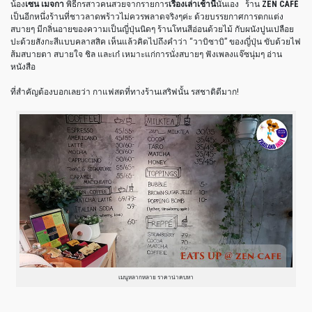
น้อง
เซน เมจกา
พิธีกรสาวคนสวยจากรายการ
เรื่องเล่าเช้านี้
นั่นเอง ร้าน
ZEN CAFÉ
เป็นอีกหนึ่งร้านที่ชาวลาดพร้าวไม่ควรพลาดจริงๆค่ะ ด้วยบรรยกาศการตกแต่ง
สบายๆ มีกลิ่นอายของความเป็นญี่ปุ่นนิดๆ ร้านโทนสีอ่อนด้วยไม้ กับผนังปูนเปลือย
ปะด้วยสังกะสีแบบคลาสสิค เห็นแล้วคิดไปถึงคำว่า “วาบิซาบิ” ของญี่ปุ่น ขับด้วยไฟ
ส้มสบายตา สบายใจ ชิล และเก๋ เหมาะแก่การนั่งสบายๆ ฟังเพลงแจ๊ซนุ่มๆ อ่าน
หนังสือ
ที่สำคัญต้องบอกเลยว่า กาแฟสดที่ทางร้านเสริฟนั้น รสชาติดีมาก!
เมนูหลากหลาย ราคาน่าคบหา