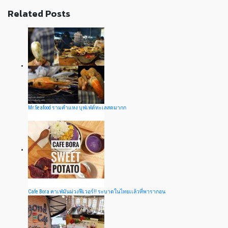
Related Posts
Mr.Seafood รามคำแหง บุฟเฟ่ต์ทะเลสดมากก
Cafe Bora คาเฟ่มันม่วงฟีเวอร์!! ระบาดในไทยเเล้วที่พารากอน