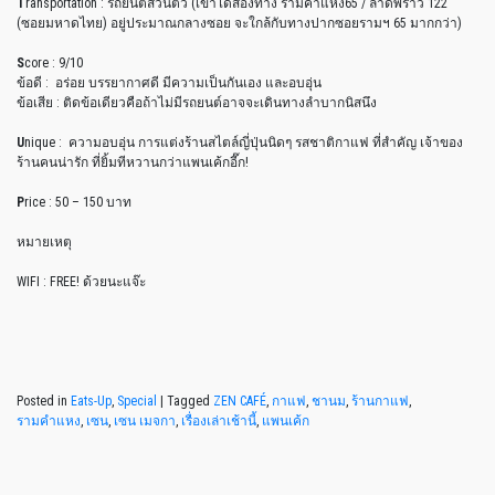
T
ransportation : รถยนต์ส่วนตัว (เข้าได้สองทาง รามคำแหง65 / ลาดพร้าว 122
(ซอยมหาดไทย) อยู่ประมาณกลางซอย จะใกล้กับทางปากซอยรามฯ 65 มากกว่า)
S
core : 9/10
ข้อดี : อร่อย บรรยากาศดี มีความเป็นกันเอง และอบอุ่น
ข้อเสีย : ติดข้อเดียวคือถ้าไม่มีรถยนต์อาจจะเดินทางลำบากนิสนึง
U
nique : ความอบอุ่น การแต่งร้านสไตล์ญี่ปุ่นนิดๆ รสชาติกาแฟ ที่สำคัญ เจ้าของ
ร้านคนน่ารัก ที่ยิ้มทีหวานกว่าแพนเค้กอี๊ก!
P
rice : 50 – 150 บาท
หมายเหตุ
WIFI : FREE! ด้วยนะแจ๊ะ
Posted in
Eats-Up
,
Special
|
Tagged
ZEN CAFÉ
,
กาแฟ
,
ชานม
,
ร้านกาแฟ
,
รามคำแหง
,
เซน
,
เซน เมจกา
,
เรื่องเล่าเช้านี้
,
แพนเค้ก