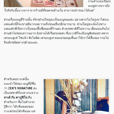
รามคำแหงเรื่อยๆ
จะอยู่ทางขวามือ
ใกล้ๆกับปั๊มบางจาก ทางร้านมีที่จอดรถด้านใน สามารถนำรถมาได้เลย”
ส่วนเรื่องเมนูที่ร้านนั้น จริงๆส่วนใหญ่จะเป็นเมนูขนมค่ะ อย่างพวกไมโลภูเขาไฟบน
แพนเค้กนี่ก็จะขายดีมากเลย รวมถึงขนมอื่นๆอีกมากมาย ส่วนใหญ่จะเน้นไปทาง
แพนเค้กที่เรียกว่าเป็นของขึ้นชื่อของที่ร้านค่ะ ด้วยรสชาติที่ไม่หวาน เลี่ยนจนเกินไป
ส่วนตัวไม่ชอบหวานมาก ยังทานได้เรื่อยๆเลยค่ะ ซึ่งบางทีก็จะมีเมนูพิเศษอย่างพวก
เครมบลูเล่! ใช่แล้ว ฟังไม่ผิด เครมบลูเล่ หอมอร่อยนุ่มลิ้นมาให้เราได้ลิ้มลอง รวมไป
ถึงเค้กชนิดต่างๆด้วยนะคะ
สำหรับคอกาแฟนั้น
แนะนำให้ลอง เมนูที่มีชื่อ
ว่า
ZEN’S SIGNATURE
ค่ะ
เป็นรสชาติกึ่งกลางระหว่าง
ลาเต้ กับ คาปูชิโน่
คือ
สำหรับเรา ลิ้มไปคำแรก
รู้สึกว่า ได้กลิ่นหอมของ
กาแฟก่อนได้กลิ่นนม แต่