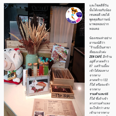
และโชคดีที่วัน
นั้นได้เจอกับน้อง
เซนพอดี เลยได้
พูดคุยสัมภาษณ์
มาพอหอมปาก
หอมคอ
น้องเซนเล่าอย่าง
อารมณ์ดีว่า
“ร้านนี้เป็นสาขา
ที่สองแล้วค่ะ
ZEN CAFÉ
อีกร้าน
อยู่ที่ ลาดพร้าว
87 แต่ร้านนี้จะ
เข้าได้สองทาง
จากทาง
ลาดพร้าว 122
ก็ได้ หรือจะเข้า
จากทาง
รามคำแหง 65
ก็ได้ ซึ่งถ้าเข้า
ทางรามคำแหง
จะใกล้กว่า ตรง
เข้ามาจากทาง