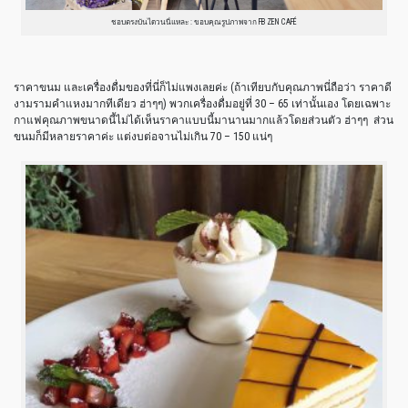
ชอบตรงบันไดวนนี่แหละ : ขอบคุณรูปภาพจาก FB ZEN CAFÉ
ราคาขนม และเครื่องดื่มของที่นี่ก็ไม่แพงเลยค่ะ (ถ้าเทียบกับคุณภาพนี่ถือว่า ราคาดี
งามรามคำแหงมากทีเดียว ฮ่าๆๆ) พวกเครื่องดื่มอยู่ที่ 30 – 65 เท่านั้นเอง โดยเฉพาะ
กาแฟคุณภาพขนาดนี้ไม่ได้เห็นราคาแบบนี้มานานมากแล้วโดยส่วนตัว ฮ่าๆๆ ส่วน
ขนมก็มีหลายราคาค่ะ แต่งบต่อจานไม่เกิน 70 – 150 แน่ๆ