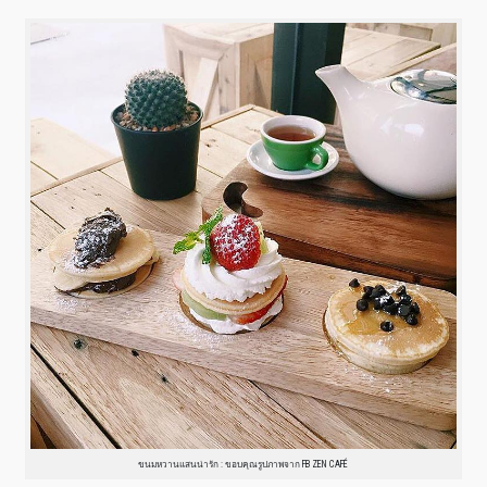
ขนมหวานแสนน่ารัก : ขอบคุณรูปภาพจาก FB ZEN CAFÉ