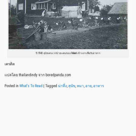
ปี 1940 สุนัขตระเวรชายเเดนของ Finland เข้าเเถวเพื่อรับอาหาร
เครดิต
เเปลโดย thailandindy จาก boredpanda.com
Posted in
What's To Read
|
Tagged
น่าทึ่ง
,
สุนัข
,
หมา
,
อาย
,
อาหาร