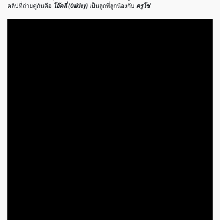
คลิปที่ถ่ายคู่กันคือ
โอ๊คลี่
(Oakley)
เป็นลูกพี่ลูกน้องกับ
ครูโซ่