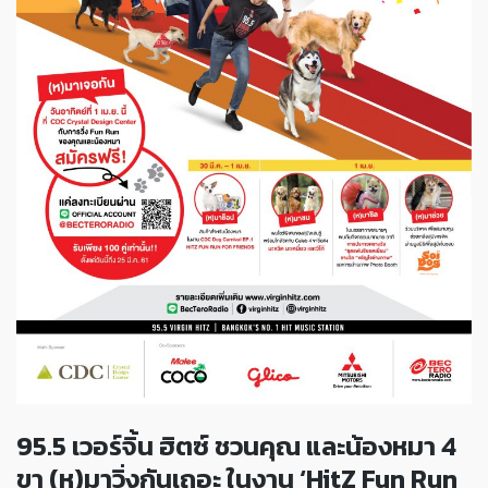
95.5 เวอร์จิ้น ฮิตซ์ ชวนคุณ และน้องหมา 4
ขา (ห)มาวิ่งกันเถอะ ในงาน ‘HitZ Fun Run