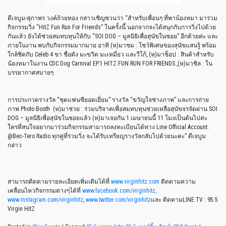
ดีเจบูม-สุภาพร วงค์ถ้วยทอง กล่าวเชิญชวนว่า “สำหรับเพื่อนๆ ที่พาน้องหมา มาร่วม
กิจกรรมวิ่ง “HitZ Fun Run For Friends” ในครั้งนี้ นอกจากจะได้สนุกกับการวิ่งไปด้วย
กันแล้ว ยังได้ช่วยสมทบทุนให้กับ “SOI DOG – มูลนิธิเพื่อสุนัขในซอย” อีกด้วยค่ะ และ
ภายในงาน พบกับกิจกรรมมากมาย อาทิ (ห)มาชม : โชว์พิเศษของสุนัขแสนรู้ พร้อม
ใกล้ชิดกับ Celeb 4 ขา ชื่อดัง มะขวิด มะเหมี่ยว และวีโก้, (ห)มาช็อป : สินค้าสำหรับ
น้องหมาในงาน CDC Dog Carnival EP.1 HITZ FUN RUN FOR FRIENDS ,(ห)มาชิล : ใน
บรรยากาศสบายๆ
การประกวดรางวัล “ชุดแฟนซียอดเยี่ยม” รางวัล “ขวัญใจช่างภาพ” และการถ่าย
ภาพ Photo Booth (ห)มาช่วย : ร่วมบริจาคเพื่อสมทบทุนช่วยเหลือสุนัขจรจัดผ่าน SOI
DOG – มูลนิธิเพื่อสุนัขในซอยแล้ว (ห)มาเจอกัน 1 เมษายนนี้ 11 โมงเป็นต้นไปค่ะ
ใครที่สนใจอยากมาร่วมกิจกรรมสามารถลงทะเบียนได้ทาง Line Official Account :
@Bec-Tero Radio ทุกคู่ที่ร่วมวิ่ง จะได้รับเหรียญรางวัลกลับไปด้วยนะคะ” ดีเจบูม
กล่าว
สามารถติดตามรายละเอียดเพิ่มเติมได้ที่
www.virginhitz.com
ติดตามความ
เคลื่อนไหวกิจกรรมต่างๆได้ที่
www.facebook.com/virginhitz,
www.instagram.com/virginhitz
,
www.twitter.com/virginhitz
และ ติดตามLINE TV : 95.5
Virgin HitZ