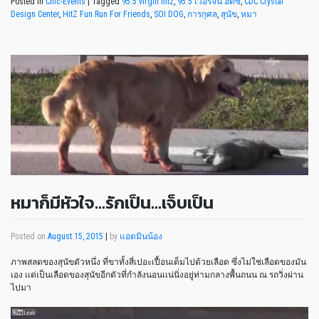
Posted in
Chic-Events
|
Tagged
95.5 virgin hitz
,
95.5 เวอร์จิ้น ฮิตซ์
,
CDC Crystal
Design Center
,
HitZ Fun Run For Friends
,
SOI DOG
,
การกุศล
,
สุนัข
,
หมา
หมาก็มีหัวใจ…รักเป็น…เจ็บเป็น
Posted on
August 15, 2015
|
by
แอดมินน้อง
ภาพสลดของสุนัขตัวหนึ่ง ที่ขาทั้งสี่เปอะเปื้อนเต็มไปด้วยเลือด ซึ่งไม่ใช่เลือดของมัน
เอง เเต่เป็นเลือดของสุนัขอีกตัวที่กำลังนอนเเน่นิ่งอยู่ท่ามกลางพื้นถนน ณ รถวิ่งผ่าน
ไปมา