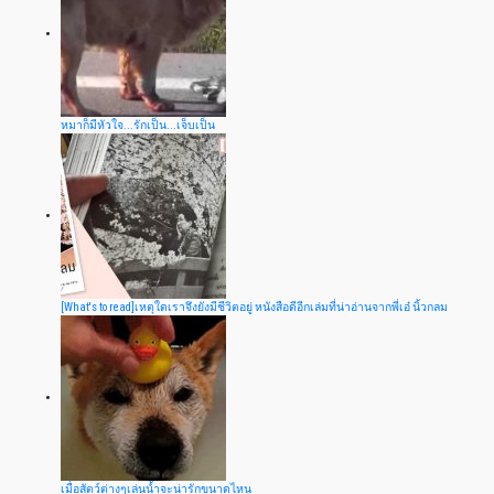
หมาก็มีหัวใจ...รักเป็น...เจ็บเป็น
[What's to read]เหตุใดเราจึงยังมีชีวิตอยู่ หนังสือดีอีกเล่มที่น่าอ่านจากพี่เอ๋ นิ้วกลม
เมื่อสัตว์ต่างๆเล่นน้ำจะน่ารักขนาดไหน