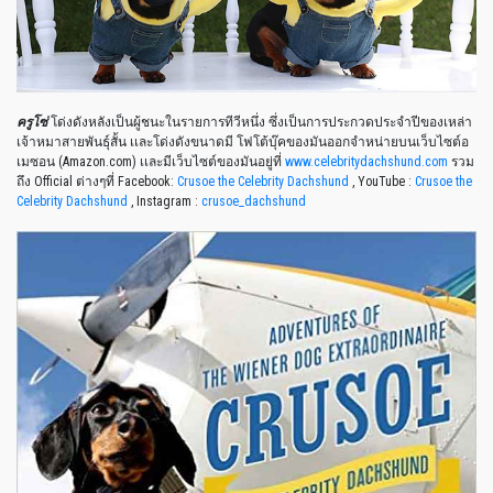
ครูโซ่
โด่งดังหลังเป็นผู้ชนะในรายการทีวีหนึ่ง ซึ่งเป็นการประกวดประจำปีของเหล่า
เจ้าหมาสายพันธุ์สั้น เเละโด่งดังขนาดมี โฟโต้บุ๊คของมันออกจำหน่ายบนเว็บไซต์อ
เมซอน (Amazon.com) เเละมีเว็บไซต์ของมันอยู่ที่
www.celebritydachshund.com
รวม
ถึง Official ต่างๆที่ Facebook:
Crusoe the Celebrity Dachshund
, YouTube :
Crusoe the
Celebrity Dachshund
, Instagram :
crusoe_dachshund