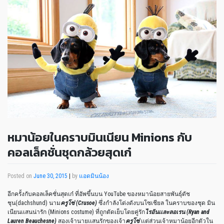
หมาน้อยในคราบมินเนียน Minions กับ
คอลเล็คชั่นชุดกล้วยสุดเก๋
Posted on
June 30, 2015
|
by
แอดมินน้อง
อีกครั้งกับคอลเล็คชั่นสุดเก๋ ที่อัพขึ้นบน YouTube ของหมาน้อยสายพันธุ์ดัช
ชุน(dachshund) นาม
ครูโซ่ (Crusoe)
ซึ่งกำลังโด่งดังบนโซเชียล ในคราบของชุด มิน
เนียนเเสนน่ารัก (Minions costume) ที่ถูกตัดเย็บโดยคู่รัก
ไรอันเเละลอเรน (Ryan and
Lauren Beauchesne)
สองเจ้านายเเสนรักของเจ้า
ครูโซ่
เเต่ส่วนเจ้าหมาน้อยอีกตัวใน