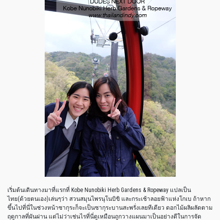
เริ่มต้นเดินทางมาที่แรกที่ Kobe Nunobiki Herb Gardens & Ropeway แปลเป็น
ไทย(ด้วยตนเอง)เล่นๆว่า สวนสมุนไพรนุโนบิขิ และกระเช้าลอยฟ้าแห่งโกเบ ถ้าหาก
ขึ้นไปที่นี่ในช่วงหน้าซากุระก็จะเป็นซากุระบานสะพรั่งเลยทีเดียว ดอกไม้ผลิผลัดตาม
ฤดูกาลที่ผันผ่าน แต่ไม่ว่าเช่นไรที่นี่ดูเหมือนถูกวางแผนมาเป็นอย่างดีในการจัด