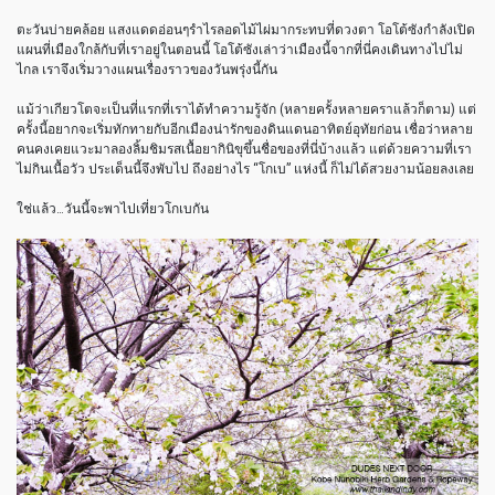
ตะวันบ่ายคล้อย แสงแดดอ่อนๆรำไรลอดไม้ไผ่มากระทบที่ดวงตา โอโต้ซังกำลังเปิด
แผนที่เมืองใกล้กับที่เราอยู่ในตอนนี้ โอโต้ซังเล่าว่าเมืองนี้จากที่นี่คงเดินทางไปไม่
ไกล เราจึงเริ่มวางแผนเรื่องราวของวันพรุ่งนี้กัน
แม้ว่าเกียวโตจะเป็นที่แรกที่เราได้ทำความรู้จัก (หลายครั้งหลายคราแล้วก็ตาม) แต่
ครั้งนี้อยากจะเริ่มทักทายกับอีกเมืองน่ารักของดินแดนอาทิตย์อุทัยก่อน เชื่อว่าหลาย
คนคงเคยแวะมาลองลิ้มชิมรสเนื้อยากินิขุขึ้นชื่อของที่นี่บ้างแล้ว แต่ด้วยความที่เรา
ไม่กินเนื้อวัว ประเด็นนี้จึงพับไป ถึงอย่างไร “โกเบ” แห่งนี้ ก็ไม่ได้สวยงามน้อยลงเลย
ใช่แล้ว…วันนี้จะพาไปเที่ยวโกเบกัน