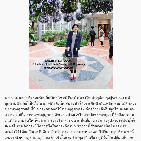
พอเราเดินทางด้วยลมพัดเย็นนิดๆ โชคดีที่ฝนไม่ตก (ใจเต้นๆต่อมๆอยู่รอมร่อ) แต่
สุดท้ายฟ้าฝนก็เป็นใจ อากาศกำลังเย็นสบายทำให้เราเดินชิวกันเพลิน ดอกไม้ริมสอง
ข้างทางดูสวยดี ที่นี่เขาจะจัดดอกไม้ตามฤดูกาลค่ะ คือจริงๆแล้วก็ปลูกไว้หมดแหละ
แต่ดอกไม้ก็จะบานตามฤดูของเค้าเอง อย่างเราไปเจอปลายๆซากุระ ก็ยังมีสองสาม
ต้นที่มีดอกบานให้เห็น ถ้าถามว่าจริงๆสวยขนาดนั้นมั้ย เอาไว้ถ่ายรูปลงบนเฟซบุ๊คก็
ยังพอไหว แต่ถ้าจะให้ตราตรึงใจคงจะต้องมาเร็วกว่านี้สักสองอาทิตย์​น่าจะบาน
สะพรั่งให้ได้ยลกันเลยทีเดียว สำหรับตารางการบานของดอกไม้ก็ตามรูปด้านล่างนี้
เลยจ่ะ ซึ่งหากดูตามฤดูกาลแล้ว เชื่อได้เลยว่าฤดูอากิ หรือ ฤดูที่ใบไม้เปลี่ยนสีน่าจะ