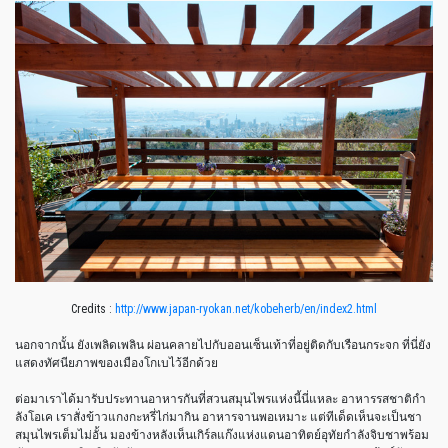
Credits :
http://www.japan-ryokan.net/kobeherb/en/index2.html
นอกจากนั้น ยังเพลิดเพลิน ผ่อนคลายไปกับออนเซ็นเท้าที่อยู่ติดกับเรือนกระจก ที่นี่ยัง
แสดงทัศนียภาพของเมืองโกเบไว้อีกด้วย
ต่อมาเราได้มารับประทานอาหารกันที่สวนสมุนไพรแห่งนี้นี่แหละ อาหารรสชาติกำ
ลังโอเค เราสั่งข้าวแกงกะหรี่ไก่มากิน อาหารจานพอเหมาะ แต่ทีเด็ดเห็นจะเป็นชา
สมุนไพรเต็มไม่อั้น มองข้างหลังเห็นเกิร์ลแก๊งแห่งแดนอาทิตย์อุทัยกำลังจิบชาพร้อม