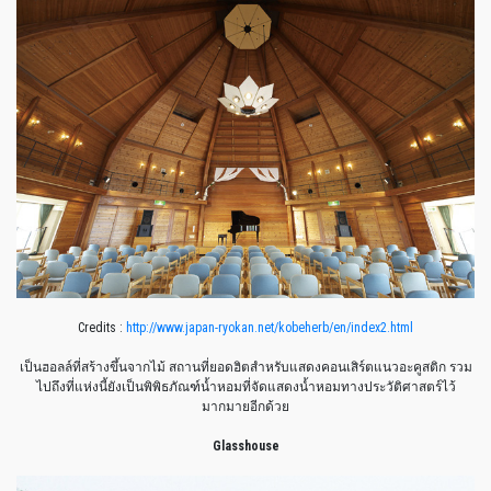
Credits :
http://www.japan-ryokan.net/kobeherb/en/index2.html
เป็นฮอลล์ที่สร้างขึ้นจากไม้ สถานที่ยอดฮิตสำหรับแสดงคอนเสิร์ตแนวอะคูสติก รวม
ไปถึงที่แห่งนี้ยังเป็นพิพิธภัณฑ์น้ำหอมที่จัดแสดงน้ำหอมทางประวัติศาสตร์ไว้
มากมายอีกด้วย
Glasshouse