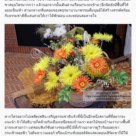
ชาสมุนไพรมากกว่า แล้วนอกจากนั้นเดินผ่านเรือนกระจกเข้ามาอีกนิดยังมีพื้นที่ให้
ออนเซ็นเท้า ท่ามกลางกลิ่นหอมของพฤกษานานาพรรณที่มนุษย์ได้สร้างสรรค์พร้อม
กับธรรมชาติที่แสนสวยให้เราได้พักผ่อน และหย่อนลมหายใจ
หากใครอยากไปเพลิดเพลิน เจริญธรรมชาติแล้วที่นี่เป็นอีกหนึ่งสถานที่ที่อยากจะ
แนะนำ ถ้าให้อธิบายก็คล้ายกับเมืองเหนือของบ้านเรา ดอกไม้ของบ้านเราบางพื้นที่
อาจจะสวยกว่า แต่ชอบฟังก์ชั่นต่างๆของที่นี่ มีทั้งร้านอาหารดูวิวริมยอดเขา
กระเช้าลอยฟ้า ไอติมลาเวนเดอร์ หรือแม้กระทั่งฮอลล์จัดแสดงคอนเสิร์ตเขาก็มีให้