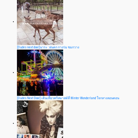
[Dudes next door]นาระ : ฝนตก กางร่ม ชมกวาง
[Dudes Next Door] เดินเที่ยวคริสมาสต์ที่ Winter Wonderland ใจกลางลอนดอน