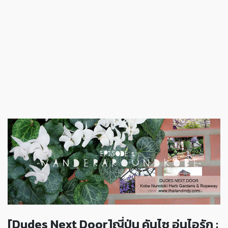
[Dudes Next Door]ญี่ปุ่น คันไซ อุ่นไอรัก :