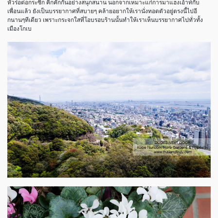
หัวร่อต่อกระซิก คิกคักกันอย่างสนุกสนาน นอกจากเหมาะแก่การมาแฮงเอ้าท์กับ
เพื่อนแล้ว ยังเป็นบรรยากาศที่สบายๆ คล้ายอยากให้เรานั่งทอดตัวอยู่ตรงนี้ไปอี
กนานๆทีเดียว เพราะกระจกใสที่โอบรอบร้านนั้นทำให้เราเห็นบรรยากาศไปทั่วทั้ง
เมืองโกเบ