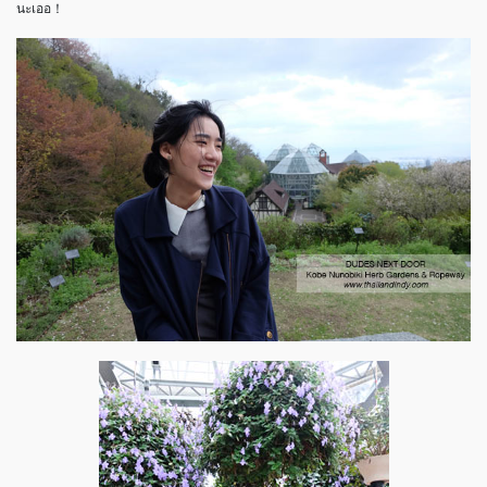
นะเออ
！