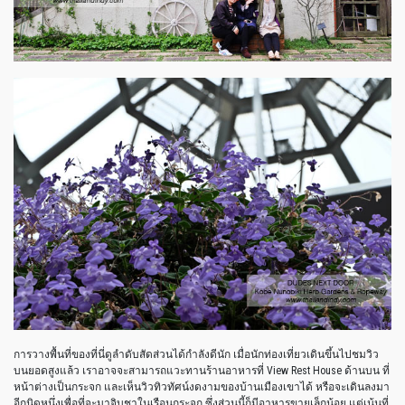
การวางพื้นที่ของที่นี่ดูลำดับสัดส่วนได้กำลังดีนัก เมื่อนักท่องเที่ยวเดินขึ้นไปชมวิว
บนยอดสูงแล้ว เราอาจจะสามารถแวะทานร้านอาหารที่ View Rest House ด้านบน ที่
หน้าต่างเป็นกระจก และเห็นวิวทิวทัศน์งดงามของบ้านเมืองเขาได้ หรือจะเดินลงมา
อีกนิดหนึ่งเพื่อที่จะมาจิบชาในเรือนกระจก ซึ่งส่วนนี้ก็มีอาหารขายเล็กน้อย แต่เน้นที่