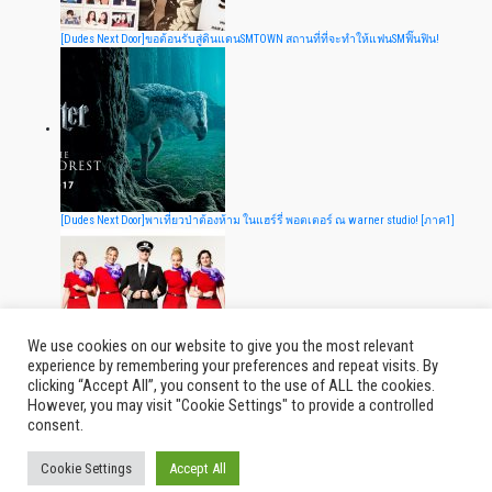
[Dudes Next Door]ขอต้อนรับสู่ดินแดนSMTOWN สถานที่ที่จะทำให้แฟนSMฟิ๊นฟิน!
[Dudes Next Door]พาเที่ยวป่าต้องห้าม ในแฮร์รี่ พอตเตอร์ ณ warner studio! [ภาค1]
We use cookies on our website to give you the most relevant
experience by remembering your preferences and repeat visits. By
clicking “Accept All”, you consent to the use of ALL the cookies.
10 นางฟ้าสายการบิน ที่มียูนิฟอร์มเก๋ไก๋สุดในโลก
However, you may visit "Cookie Settings" to provide a controlled
consent.
Cookie Settings
Accept All