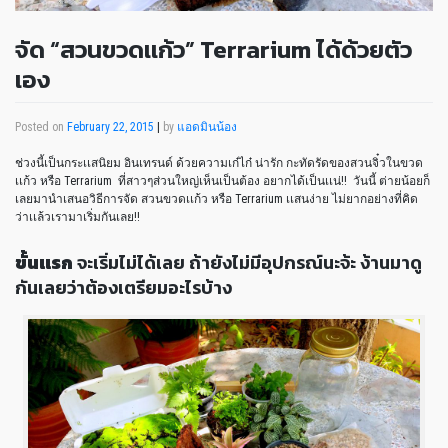
จัด “สวนขวดเเก้ว” Terrarium ได้ด้วยตัว
เอง
Posted on
February 22, 2015
|
by
แอดมินน้อง
ช่วงนี้เป็นกระเเสนิยม อินเทรนด์ ด้วยความเก๋ไก๋ น่ารัก กะทัดรัดของสวนจิ๋วในขวด
เเก้ว หรือ Terrarium ที่สาวๆส่วนใหญ่เห็นเป็นต้อง อยากได้เป็นเเน่!! วันนี้ ต่ายน้อยก็
เลยมานำเสนอวิธีการจัด สวนขวดเเก้ว หรือ Terrarium เเสนง่าย ไม่ยากอย่างที่คิด
ว่าเเล้วเรามาเริ่มกันเลย!!
ขั้นเเรก
จะเริ่มไม่ได้เลย ถ้ายังไม่มีอุปกรณ์นะจ้ะ ง้านมาดู
กันเลยว่าต้องเตรียมอะไรบ้าง