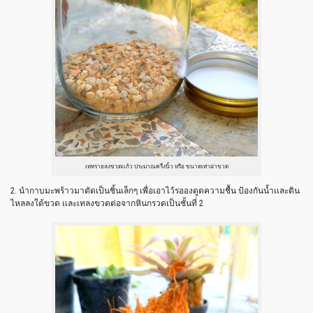
เททรายลงขวดเเก้ว ประมาณครึ่งนิ้ว หรือ ขนาดเท่าฝาขวด
2. นำกาบมะพร้าวมาตัดเป็นชิ้นเล็กๆ เพื่อเอาไว้รอองดูดความชื้น ป้องกันน้ำเเละดิน
ไหลลงใต้ขวด เเละเทลงขวดต่อจากหินกรวดเป็นชั้นที่ 2