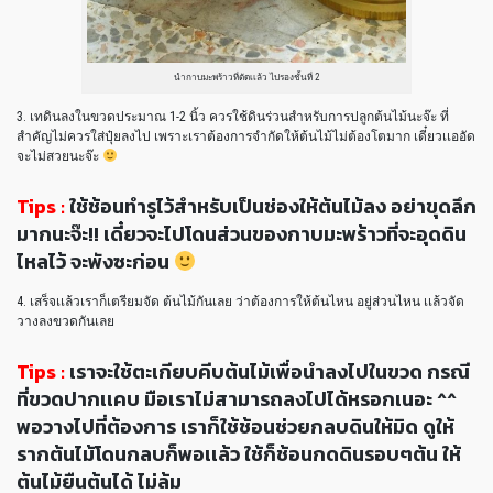
นำกาบมะพร้าวที่ตัดเเล้ว ไปรองชั้นที่ 2
3. เทดินลงในขวดประมาณ 1-2 นิ้ว ควรใช้ดินร่วนสำหรับการปลูกต้นไม้นะจ๊ะ ที่
สำคัญไม่ควรใส่ปุ๋ยลงไป เพราะเราต้องการจำกัดให้ต้นไม้ไม่ต้องโตมาก เดี๋ยวเเออัด
จะไม่สวยนะจ๊ะ
Tips :
ใช้ช้อนทำรูไว้สำหรับเป็นช่องให้ต้นไม้ลง อย่าขุดลึก
มากนะจ๊ะ!! เดี๋ยวจะไปโดนส่วนของกาบมะพร้าวที่จะอุดดิน
ไหลไว้ จะพังซะก่อน
4. เสร็จเเล้วเราก็เตรียมจัด ต้นไม้กันเลย ว่าต้องการให้ต้นไหน อยู่ส่วนไหน เเล้วจัด
วางลงขวดกันเลย
Tips :
เราจะใช้ตะเกียบคีบต้นไม้เพื่อนำลงไปในขวด กรณี
ที่ขวดปากเเคบ มือเราไม่สามารถลงไปได้หรอกเนอะ ^^
พอวางไปที่ต้องการ เราก็ใช้ช้อนช่วยกลบดินให้มิด ดูให้
รากต้นไม้โดนกลบก็พอเเล้ว ใช้ก็ช้อนกดดินรอบๆต้น ให้
ต้นไม้ยืนต้นได้ ไม่ล้ม