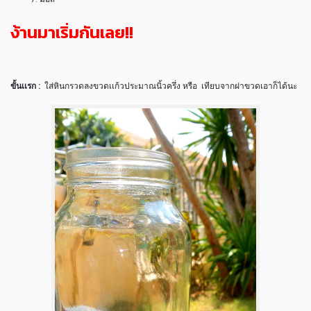
ง้านมาเริ่มกันเลย!!
ขั้นเเรก :
ใส่หินกรวดลงขวดเเก้วประมาณนิ้วครึ่ง หรือ เทียบจากฝาขวดเอาก็ได้นะ