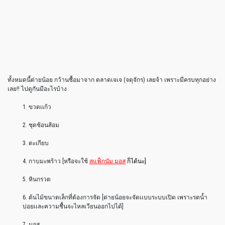
ทั้งหมดนี้ต่ายน้อย กว้านซื้อมาจาก ตลาดเจเจ (จตุจักร) เลยจ้า เพราะมีครบทุกอย่าง
เลย!! ไปดูกันมีอะไรบ้าง
1. ขวดเเก้ว
2. ชุดช้อนส้อม
3. ตะเกียบ
4. กาบมะพร้าว [หรือจะใช้
สแฟ็กนัม มอส
ก็ได้นะ]
5. หินกรวด
6. ต้นไม้ขนาดเล็กที่ต้องการจัด [ต่ายน้อยจะจัดเเบบระบบเปิด เพราะรดน้ำ
บ่อยเเละความชื้นจะไหลเวียนออกไปได้]
7. มอส