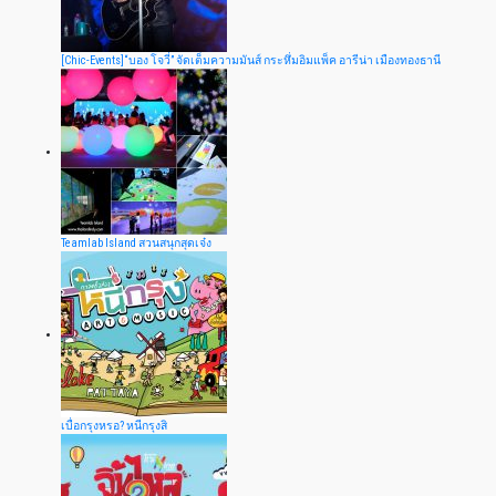
[Chic-Events]“บอง โจวี่” จัดเต็มความมันส์ กระหึ่มอิมแพ็ค อารีน่า เมืองทองธานี
Teamlab Island สวนสนุกสุดเจ๋ง
เบื่อกรุงหรอ? หนีกรุงสิ