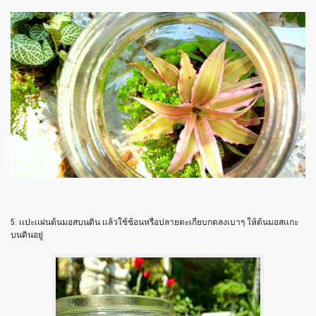
5. เเปะเเผ่นต้นมอสบนดิน เเล้วใช้ช้อนหรือปลายตะเกียบกดลงเบาๆ ให้ต้นมอสเเกะ
บนดินอยู่