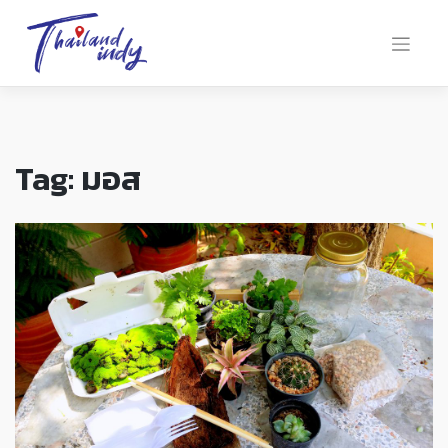
Tag:
มอส