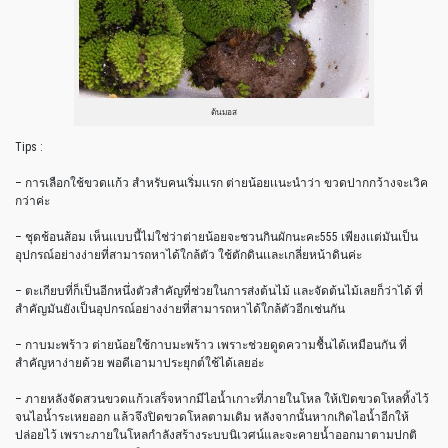
ต้นมอส
Tips :
– การเลือกใช้ขวดเเก้ว สำหรับคนเริ่มเเรก ต่ายน้อยเเนะนำว่า ขวดปากกว้างจะเวิค
กว่าค่ะ
– ชุดช้อนส้อม เห็นเเบบนี้ไม่ใช่ว่าต่ายน้อยจะชวนกินผักนะคะ555 เพียงเเต่มันเป็น
อุปกรณ์อย่างง่ายที่สามารถหาได้ใกล้ตัว ใช้ตักดินเเละเกลี่ยหน้าดินค่ะ
– ตะเกียบที่ก็เป็นอีกหนึ่งตัวสำคัญที่ช่วยในการส่งต้นไม้ เเละจัดต้นไม้เลยก็ว่าได้ ที่
สำคัญมันยังเป็นอุปกรณ์อย่างง่ายที่สามารถหาได้ใกล้ตัวอีกเช่นกัน
– กาบมะพร้าว ต่ายน้อยใช้กาบมะพร้าว เพราะช่วยดูดความชื้นได้เหมือนกัน ที่
สำคัญหาง่ายด้วย พอดีเอามาประยุกต์ใช้ได้เลยอ่ะ
– ภายหลังจัดสวนขวดแก้วเสร็จหากมีไอน้ำเกาะที่ภายในโหล ให้เปิดขวดโหลทิ้งไว้
จนไอน้ำระเหยออก แล้วจึงปิดขวดโหลตามเดิม หลังจากนั้นหากเกิดไอน้ำอีกให้
ปล่อยไว้ เพราะภายในโหลกำลังสร้างระบบนิเวศน์และจะคายน้ำออกมาตามปกติ