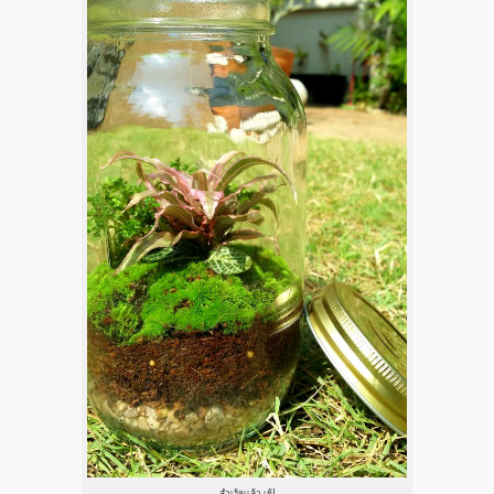
สำเร้จเเล้ว เย้!