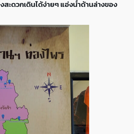
ทางสะดวกเดินได้ง่ายๆ แอ่งน้ำด้านล่างของ