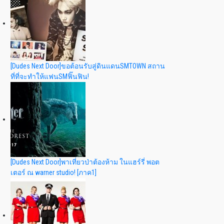
[Dudes Next Door]ขอต้อนรับสู่ดินแดนSMTOWN สถาน
ที่ที่จะทำให้แฟนSMฟิ๊นฟิน!
[Dudes Next Door]พาเที่ยวป่าต้องห้าม ในแฮร์รี่ พอต
เตอร์ ณ warner studio! [ภาค1]