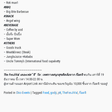
– Roti mue1
#BBQ
– Big Bite Barbecue
#SNACK
– Angel wing
#BEVERAGE
– Coffee by aod
– มั้ยจ๊ะ ปั่นปิ้ง
– Super Mom
#OTHERS
– Goods truck
– Meat&Greez (Steak)
– JungleJuice +Kebabs
– Uncle Tommy’s (International food sapaketty
———————————————————
The FesJiVal เดอะเฟส “จิ” วัล : เทศกาลสนุกสุขติดล้อจาก ก๊อดจิ
พบกัน เสาร์ที่ 19
ธันวาคม นี้ เวลา 14.00-22.00 น.
@ลานด้านนอก Airport Link สถานีมักกะสัน ของขวัญนับ 10,000 ชิ้นจาก ก๊อดจิ รออยู่!
Posted in
Chic-Events
|
Tagged
Food
,
godji
,
ptt
,
TheFesJiVal
,
ก๊อดจิ