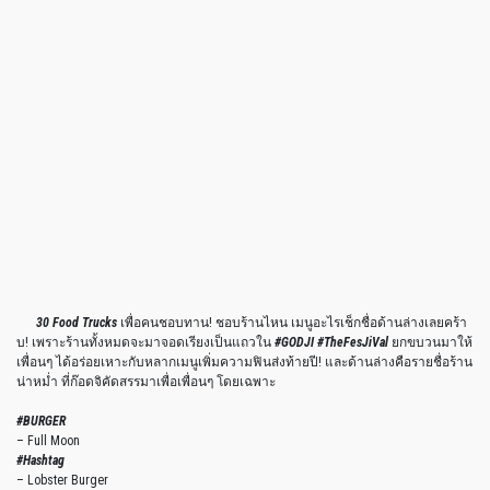
30 Food Trucks
เพื่อคนชอบทาน! ชอบร้านไหน เมนูอะไรเช็กชื่อด้านล่างเลยคร้า
บ! เพราะร้านทั้งหมดจะมาจอดเรียงเป็นแถวใน
#GODJI #TheFesJiVal
ยกขบวนมาให้
เพื่อนๆ ได้อร่อยเหาะกับหลากเมนูเพิ่มความฟินส่งท้ายปี! และด้านล่างคือรายชื่อร้าน
น่าหม่ำ ที่ก๊อดจิคัดสรรมาเพื่อเพื่อนๆ โดยเฉพาะ
#BURGER
– Full Moon
#Hashtag
– Lobster Burger