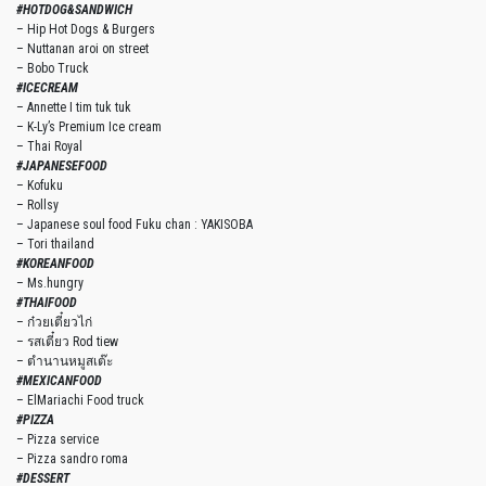
#HOTDOG&SANDWICH
– Hip Hot Dogs & Burgers
– Nuttanan aroi on street
– Bobo Truck
#ICECREAM
– Annette I tim tuk tuk
– K-Ly’s Premium Ice cream
– Thai Royal
#JAPANESEFOOD
– Kofuku
– Rollsy
– Japanese soul food Fuku chan : YAKISOBA
– Tori thailand
#KOREANFOOD
– Ms.hungry
#THAIFOOD
– ก๋วยเตี๋ยวไก่
– รสเตี๋ยว Rod tiew
– ตำนานหมูสเต๊ะ
#MEXICANFOOD
– ElMariachi Food truck
#PIZZA
– Pizza service
– Pizza sandro roma
#DESSERT