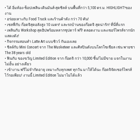
• ได้ อิ่มท้อง-ช็อปเพลิน-เดินมันส์-สุดชิลล์ บนพื้นที่กว่า 5,100 ตร.ม. HIGHLIGHT!ของ
งาน
• อร่อยเหาะกับ Food Truck และร้านค้าดัง กว่า 70 คัน!
• เซลฟี่กับ ก๊อดจิสุดอลังสูง 10 เมตร! และรถบ้านของก๊อดจิ สุดน่ารัก! ที่นี่ที่แรก
• เพลินกับ Workshop สุดฮิปพร้อมหลากซุปตาร์ ฟรี! ตลอดงาน และเซอร์ไพรส์จากนัก
แสดงดัง!
• กิจกรรมสอนทำ Latte Art แบบชิวว์ กันเองเลย
• ชิลล์กับ Mini Concert จาก The Musketeer และศิลปินดังบนโลกโซเชียล เช่น พายชา
The 38 years old
• ฟินกับ ของขวัญ Limited Edition จาก ก๊อดจิ กว่า 10,000 ชิ้น!ไม่มีขาย แจกในงาน
ไม่อั้น อย่างเดียว
• เข้างาน ฟรีไม่จำกัดอายุ เหมาะกับทุกเพศ ทุกวัน มาให้ได้นะ ก๊อดจิจัดเซอร์ไพรส์
ไว้รอเพียบ! งานนี้ Limited Edition ไม่มาไม่ได้แล้ว